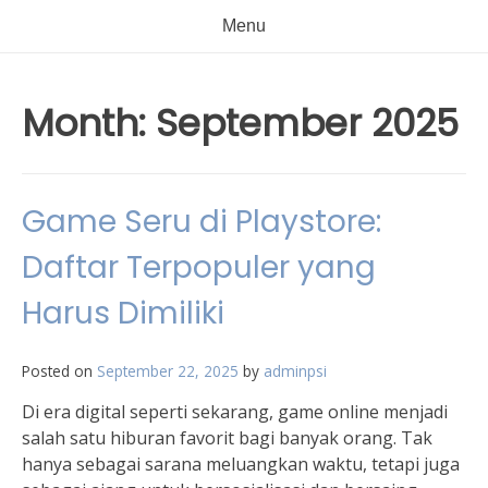
Menu
Month:
September 2025
Game Seru di Playstore:
Daftar Terpopuler yang
Harus Dimiliki
Posted on
September 22, 2025
by
adminpsi
Di era digital seperti sekarang, game online menjadi
salah satu hiburan favorit bagi banyak orang. Tak
hanya sebagai sarana meluangkan waktu, tetapi juga