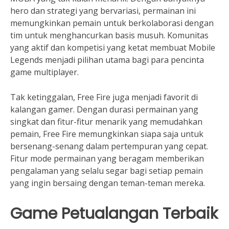
hero dan strategi yang bervariasi, permainan ini
memungkinkan pemain untuk berkolaborasi dengan
tim untuk menghancurkan basis musuh. Komunitas
yang aktif dan kompetisi yang ketat membuat Mobile
Legends menjadi pilihan utama bagi para pencinta
game multiplayer.
Tak ketinggalan, Free Fire juga menjadi favorit di
kalangan gamer. Dengan durasi permainan yang
singkat dan fitur-fitur menarik yang memudahkan
pemain, Free Fire memungkinkan siapa saja untuk
bersenang-senang dalam pertempuran yang cepat.
Fitur mode permainan yang beragam memberikan
pengalaman yang selalu segar bagi setiap pemain
yang ingin bersaing dengan teman-teman mereka.
Game Petualangan Terbaik