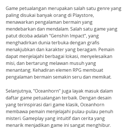
Game petualangan merupakan salah satu genre yang
paling disukai banyak orang di Playstore,
menawarkan pengalaman bermain yang
mendebarkan dan mendalam. Salah satu game yang
patut dicoba adalah "Genshin Impact", yang
menghadirkan dunia terbuka dengan grafis
menakjubkan dan karakter yang beragam. Pemain
dapat menjelajahi berbagai lokasi, menyelesaikan
misi, dan bertarung melawan musuh yang
menantang. Kehadiran elemen RPG membuat
pengalaman bermain semakin seru dan memikat.
Selanjutnya, "Oceanhorn" juga layak masuk dalam
daftar game petualangan terbaik. Dengan desain
yang terinspirasi dari game klasik, Oceanhorn
membawa pemain menjelajahi pulau-pulau penuh
misteri. Gameplay yang intuitif dan cerita yang
menarik menjadikan game ini sangat menghibur.