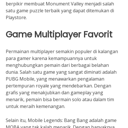
berpikir membuat Monument Valley menjadi salah
satu game puzzle terbaik yang dapat ditemukan di
Playstore.
Game Multiplayer Favorit
Permainan multiplayer semakin populer di kalangan
para gamer karena kemampuannya untuk
menghubungkan pemain dari berbagai belahan
dunia. Salah satu game yang sangat diminati adalah
PUBG Mobile, yang menawarkan pengalaman
pertempuran royale yang mendebarkan. Dengan
grafis yang menakjubkan dan gameplay yang
menarik, pemain bisa bermain solo atau dalam tim
untuk meraih kemenangan.
Selain itu, Mobile Legends: Bang Bang adalah game
MOBA yang tak kalah menarik. Dengan banyaknya