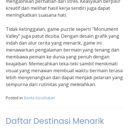
mengalihkan perhatian dari stres. Keasyikan berpikir
kreatif dan melihat hasil kerja sendiri juga dapat
meningkatkan suasana hati.
Tidak ketinggalan, game puzzle seperti "Monument
Valley" juga patut dicoba. Dengan desain grafik yang
indah dan alur cerita yang menarik, game ini
menawarkan pengalaman bermain yang tenang dan
membawa pemain ke dunia yang penuh dengan
keajaiban. Memecahkan teka-teki sambil menikmati
visual yang menawan membuat waktu bermain terasa
lebih menyenangkan dan dapat menjadi pelarian yang
sempurna dari rutinitas yang melelahkan.
Posted in
Berita Kesehatan
Daftar Destinasi Menarik