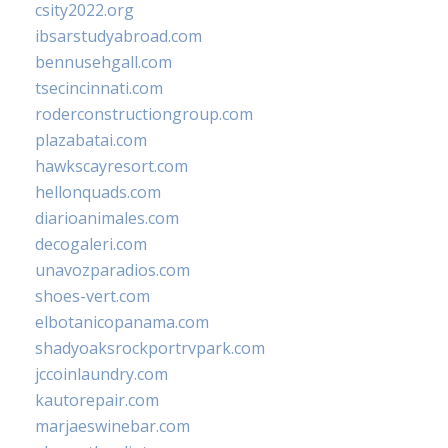
csity2022.org
ibsarstudyabroad.com
bennusehgall.com
tsecincinnati.com
roderconstructiongroup.com
plazabatai.com
hawkscayresort.com
hellonquads.com
diarioanimales.com
decogaleri.com
unavozparadios.com
shoes-vert.com
elbotanicopanama.com
shadyoaksrockportrvpark.com
jccoinlaundry.com
kautorepair.com
marjaeswinebar.com