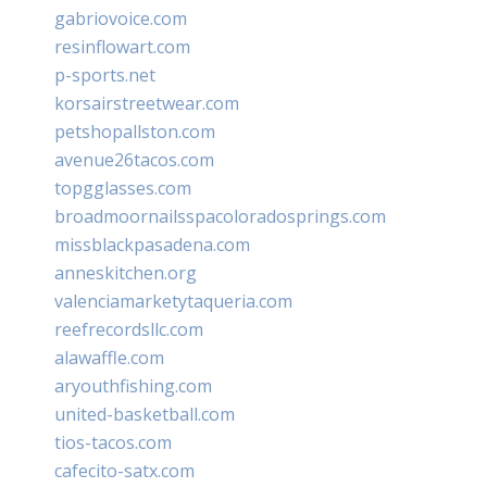
gabriovoice.com
resinflowart.com
p-sports.net
korsairstreetwear.com
petshopallston.com
avenue26tacos.com
topgglasses.com
broadmoornailsspacoloradosprings.com
missblackpasadena.com
anneskitchen.org
valenciamarketytaqueria.com
reefrecordsllc.com
alawaffle.com
aryouthfishing.com
united-basketball.com
tios-tacos.com
cafecito-satx.com