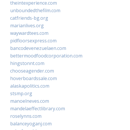
theintexperience.com
unboundedthefilm.com
catfriends-bg.org
marianlives.org
waywardtees.com
pidfloorsexpress.com
bancodevenezuelaen.com
bettermoodfoodcorporation.com
hingstonnt.com
chooseagender.com
hoverboardssale.com
alaskapolitics.com
stsmp.org
manoelneves.com
mandelaeffectlibrary.com
roselynns.com
balanceyoganj.com