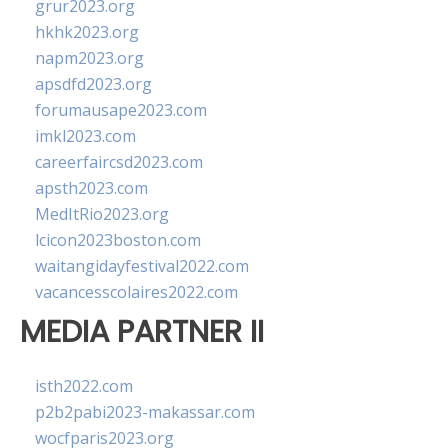
grur2023.org
hkhk2023.org
napm2023.org
apsdfd2023.org
forumausape2023.com
imkl2023.com
careerfaircsd2023.com
apsth2023.com
MedItRio2023.org
lcicon2023boston.com
waitangidayfestival2022.com
vacancesscolaires2022.com
MEDIA PARTNER II
isth2022.com
p2b2pabi2023-makassar.com
wocfparis2023.org