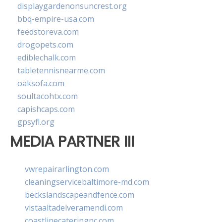
displaygardenonsuncrest.org
bbq-empire-usa.com
feedstoreva.com
drogopets.com
ediblechalk.com
tabletennisnearme.com
oaksofa.com
soultacohtx.com
capishcaps.com
gpsyfl.org
MEDIA PARTNER III
vwrepairarlington.com
cleaningservicebaltimore-md.com
beckslandscapeandfence.com
vistaaltadelveramendi.com
coastlinecateringnc.com