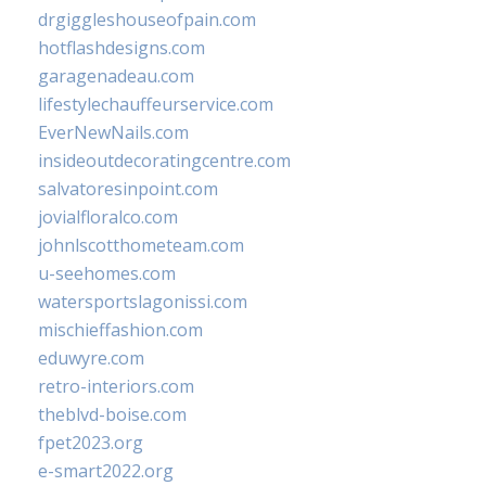
drgiggleshouseofpain.com
hotflashdesigns.com
garagenadeau.com
lifestylechauffeurservice.com
EverNewNails.com
insideoutdecoratingcentre.com
salvatoresinpoint.com
jovialfloralco.com
johnlscotthometeam.com
u-seehomes.com
watersportslagonissi.com
mischieffashion.com
eduwyre.com
retro-interiors.com
theblvd-boise.com
fpet2023.org
e-smart2022.org