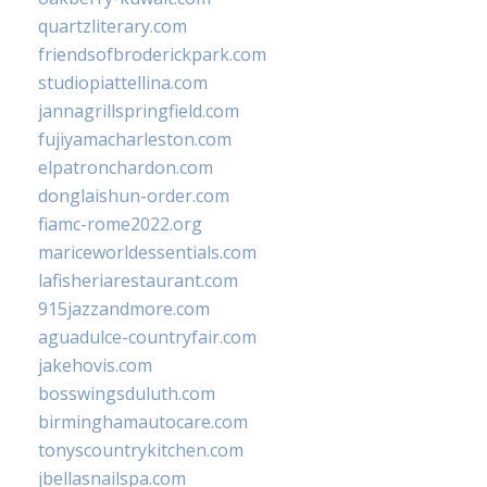
quartzliterary.com
friendsofbroderickpark.com
studiopiattellina.com
jannagrillspringfield.com
fujiyamacharleston.com
elpatronchardon.com
donglaishun-order.com
fiamc-rome2022.org
mariceworldessentials.com
lafisheriarestaurant.com
915jazzandmore.com
aguadulce-countryfair.com
jakehovis.com
bosswingsduluth.com
birminghamautocare.com
tonyscountrykitchen.com
jbellasnailspa.com