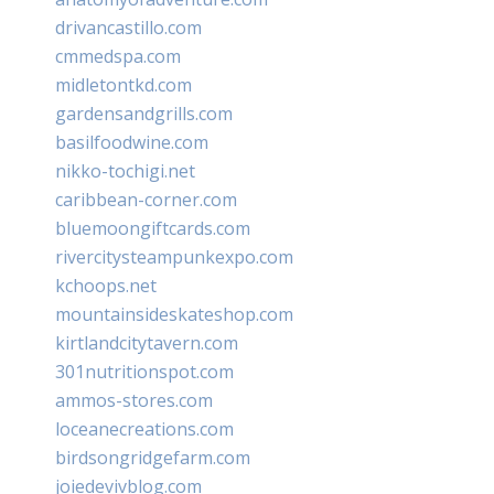
drivancastillo.com
cmmedspa.com
midletontkd.com
gardensandgrills.com
basilfoodwine.com
nikko-tochigi.net
caribbean-corner.com
bluemoongiftcards.com
rivercitysteampunkexpo.com
kchoops.net
mountainsideskateshop.com
kirtlandcitytavern.com
301nutritionspot.com
ammos-stores.com
loceanecreations.com
birdsongridgefarm.com
joiedevivblog.com