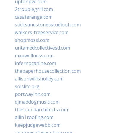
uptonpvd.com
2troublegrill.com
casateranga.com
sticksandstonesstudiooh.com
walkers-treeservice.com
shopmossi.com
untamedcollectivesd.com
mxpwellness.com
infernocanine.com
thepaperhousecollection.com
allisonwillisholley.com
solslite.org
portwayinn.com
djmaddogmusic.com
thesoundarchitects.com
allin1roofing.com
keepjudgewebb.com
anatomyofadventure.com