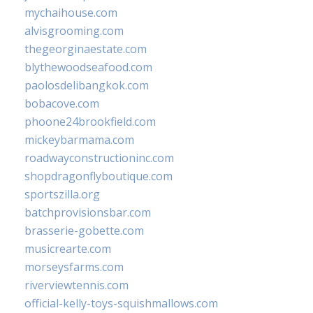
mychaihouse.com
alvisgrooming.com
thegeorginaestate.com
blythewoodseafood.com
paolosdelibangkok.com
bobacove.com
phoone24brookfield.com
mickeybarmama.com
roadwayconstructioninc.com
shopdragonflyboutique.com
sportszilla.org
batchprovisionsbar.com
brasserie-gobette.com
musicrearte.com
morseysfarms.com
riverviewtennis.com
official-kelly-toys-squishmallows.com