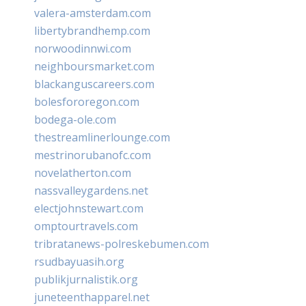
valera-amsterdam.com
libertybrandhemp.com
norwoodinnwi.com
neighboursmarket.com
blackanguscareers.com
bolesfororegon.com
bodega-ole.com
thestreamlinerlounge.com
mestrinorubanofc.com
novelatherton.com
nassvalleygardens.net
electjohnstewart.com
omptourtravels.com
tribratanews-polreskebumen.com
rsudbayuasih.org
publikjurnalistik.org
juneteenthapparel.net