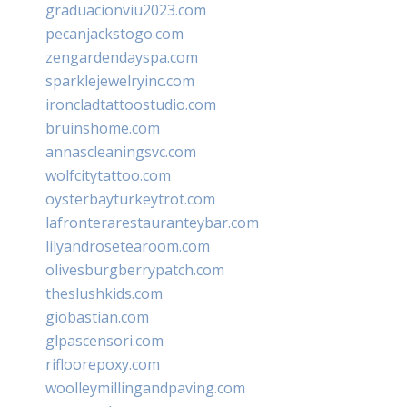
graduacionviu2023.com
pecanjackstogo.com
zengardendayspa.com
sparklejewelryinc.com
ironcladtattoostudio.com
bruinshome.com
annascleaningsvc.com
wolfcitytattoo.com
oysterbayturkeytrot.com
lafronterarestauranteybar.com
lilyandrosetearoom.com
olivesburgberrypatch.com
theslushkids.com
giobastian.com
glpascensori.com
rifloorepoxy.com
woolleymillingandpaving.com