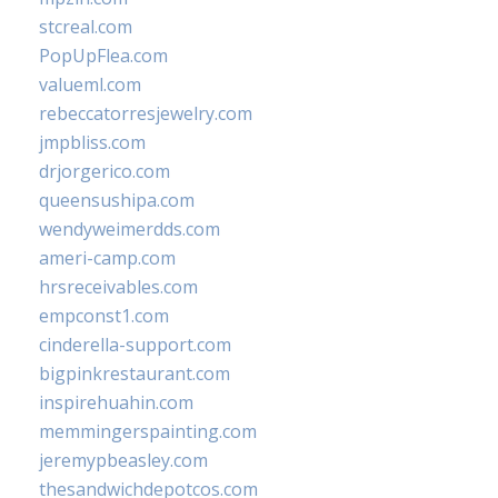
stcreal.com
PopUpFlea.com
valueml.com
rebeccatorresjewelry.com
jmpbliss.com
drjorgerico.com
queensushipa.com
wendyweimerdds.com
ameri-camp.com
hrsreceivables.com
empconst1.com
cinderella-support.com
bigpinkrestaurant.com
inspirehuahin.com
memmingerspainting.com
jeremypbeasley.com
thesandwichdepotcos.com