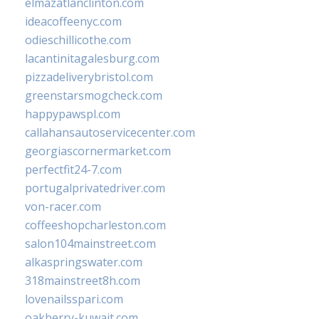
elmazatlanclinton.com
ideacoffeenyc.com
odieschillicothe.com
lacantinitagalesburg.com
pizzadeliverybristol.com
greenstarsmogcheck.com
happypawspl.com
callahansautoservicecenter.com
georgiascornermarket.com
perfectfit24-7.com
portugalprivatedriver.com
von-racer.com
coffeeshopcharleston.com
salon104mainstreet.com
alkaspringswater.com
318mainstreet8h.com
lovenailsspari.com
oakberry-kuwait.com