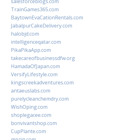
salesforceblogs.com
TrainGames365.com
BaytownEvaCationRentals.com
JabalpurCakeDelivery.com
halobjd.com
intelligenceqatar.com
PikaPikaApp.com
takecareofbusinessdfw.org
HamadaOfJapan.com
VersifyLifestyle.com
kingscreekadventures.com
antaeuslabs.com
purelycleanchemdry.com
WishOping.com
shoplegacee.com
bonvivantshop.com
CupPlante.com
mpzin.com