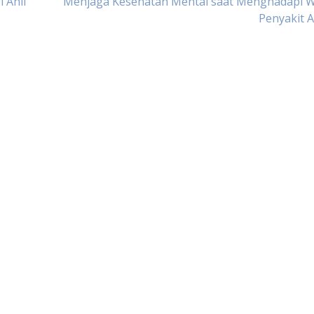
 Ahli
Menjaga Kesehatan Mental saat Menghadapi 
Penyakit 