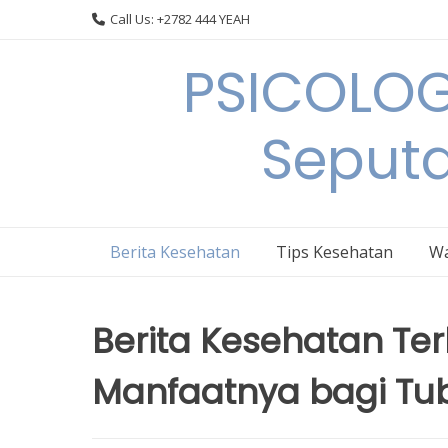
Skip
Call Us: +2782 444 YEAH
to
content
PSICOLOG
Seput
Berita Kesehatan
Tips Kesehatan
Wa
Berita Kesehatan Ter
Manfaatnya bagi Tu