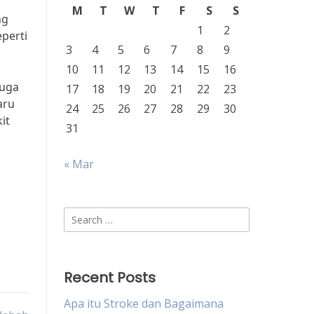
M
T
W
T
F
S
S
ng
1
2
eperti
3
4
5
6
7
8
9
10
11
12
13
14
15
16
juga
17
18
19
20
21
22
23
aru
24
25
26
27
28
29
30
it
31
« Mar
Search
for:
Recent Posts
Apa itu Stroke dan Bagaimana