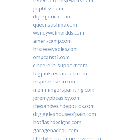
rebeccatorresjewelry.com
jmpbliss.com
drjorgerico.com
queensushipa.com
wendyweimerdds.com
ameri-camp.com
hrsreceivables.com
empconst1.com
cinderella-support.com
bigpinkrestaurant.com
inspirehuahin.com
memmingerspainting.com
jeremypbeasley.com
thesandwichdepotcos.com
drgiggleshouseofpain.com
hotflashdesigns.com
garagenadeau.com
lifestylechauffeurservice.com