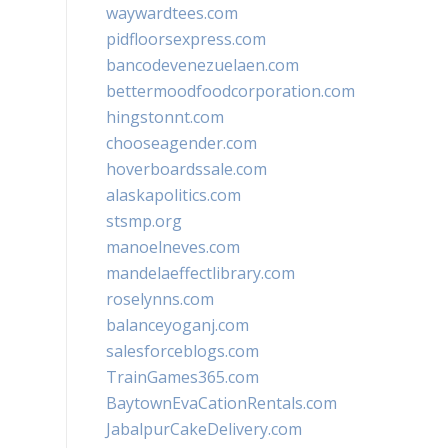
waywardtees.com
pidfloorsexpress.com
bancodevenezuelaen.com
bettermoodfoodcorporation.com
hingstonnt.com
chooseagender.com
hoverboardssale.com
alaskapolitics.com
stsmp.org
manoelneves.com
mandelaeffectlibrary.com
roselynns.com
balanceyoganj.com
salesforceblogs.com
TrainGames365.com
BaytownEvaCationRentals.com
JabalpurCakeDelivery.com