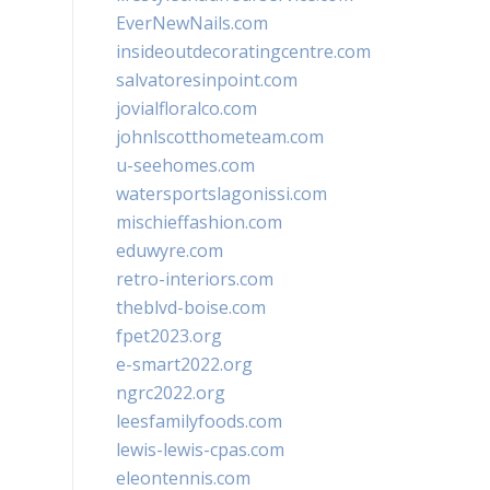
EverNewNails.com
insideoutdecoratingcentre.com
salvatoresinpoint.com
jovialfloralco.com
johnlscotthometeam.com
u-seehomes.com
watersportslagonissi.com
mischieffashion.com
eduwyre.com
retro-interiors.com
theblvd-boise.com
fpet2023.org
e-smart2022.org
ngrc2022.org
leesfamilyfoods.com
lewis-lewis-cpas.com
eleontennis.com