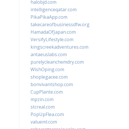
halobjd.com
intelligenceqatar.com
PikaPikaApp.com
takecareofbusinessdfw.org
HamadaOfJapan.com
VersifyLifestyle.com
kingscreekadventures.com
antaeuslabs.com
purelycleanchemdry.com
WishOping.com
shoplegacee.com
bonvivantshop.com
CupPlante.com
mpzin.com
stcreal.com
PopUpFlea.com
valueml.com