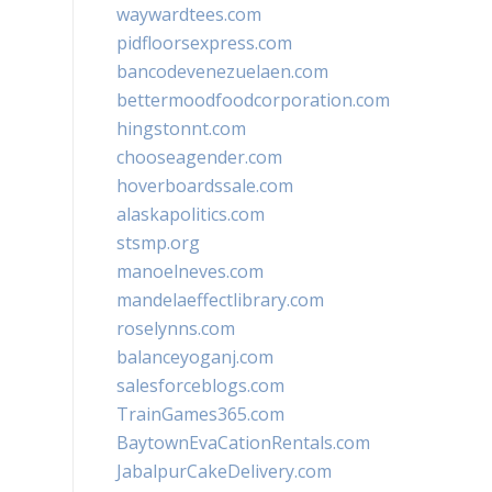
waywardtees.com
pidfloorsexpress.com
bancodevenezuelaen.com
bettermoodfoodcorporation.com
hingstonnt.com
chooseagender.com
hoverboardssale.com
alaskapolitics.com
stsmp.org
manoelneves.com
mandelaeffectlibrary.com
roselynns.com
balanceyoganj.com
salesforceblogs.com
TrainGames365.com
BaytownEvaCationRentals.com
JabalpurCakeDelivery.com