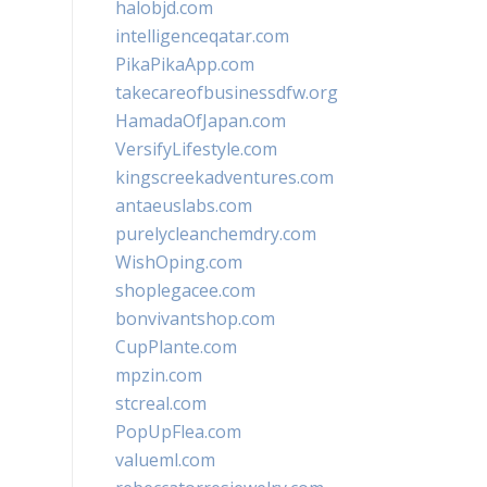
halobjd.com
intelligenceqatar.com
PikaPikaApp.com
takecareofbusinessdfw.org
HamadaOfJapan.com
VersifyLifestyle.com
kingscreekadventures.com
antaeuslabs.com
purelycleanchemdry.com
WishOping.com
shoplegacee.com
bonvivantshop.com
CupPlante.com
mpzin.com
stcreal.com
PopUpFlea.com
valueml.com