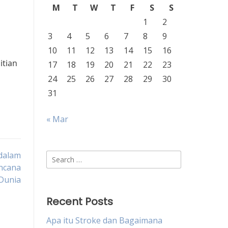
M
T
W
T
F
S
S
1
2
3
4
5
6
7
8
9
10
11
12
13
14
15
16
itian
17
18
19
20
21
22
23
24
25
26
27
28
29
30
31
« Mar
dalam
Search
ncana
for:
Dunia
Recent Posts
Apa itu Stroke dan Bagaimana