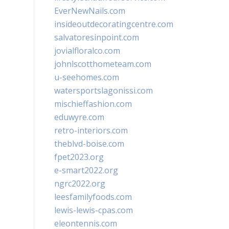
EverNewNails.com
insideoutdecoratingcentre.com
salvatoresinpoint.com
jovialfloralco.com
johnlscotthometeam.com
u-seehomes.com
watersportslagonissi.com
mischieffashion.com
eduwyre.com
retro-interiors.com
theblvd-boise.com
fpet2023.org
e-smart2022.org
ngrc2022.org
leesfamilyfoods.com
lewis-lewis-cpas.com
eleontennis.com