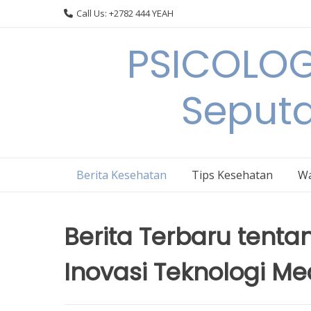
Skip
Call Us: +2782 444 YEAH
to
content
PSICOLOG
Seput
Berita Kesehatan
Tips Kesehatan
Wa
Berita Terbaru tenta
Inovasi Teknologi Me