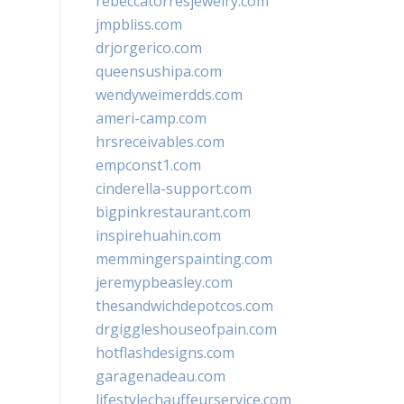
rebeccatorresjewelry.com
jmpbliss.com
drjorgerico.com
queensushipa.com
wendyweimerdds.com
ameri-camp.com
hrsreceivables.com
empconst1.com
cinderella-support.com
bigpinkrestaurant.com
inspirehuahin.com
memmingerspainting.com
jeremypbeasley.com
thesandwichdepotcos.com
drgiggleshouseofpain.com
hotflashdesigns.com
garagenadeau.com
lifestylechauffeurservice.com