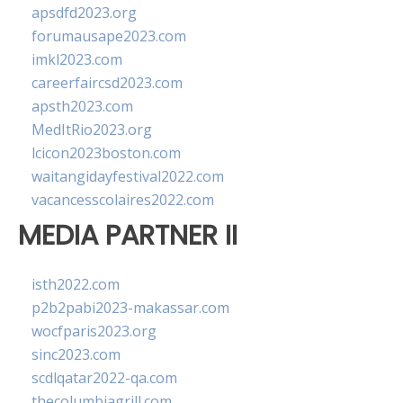
apsdfd2023.org
forumausape2023.com
imkl2023.com
careerfaircsd2023.com
apsth2023.com
MedItRio2023.org
lcicon2023boston.com
waitangidayfestival2022.com
vacancesscolaires2022.com
MEDIA PARTNER II
isth2022.com
p2b2pabi2023-makassar.com
wocfparis2023.org
sinc2023.com
scdlqatar2022-qa.com
thecolumbiagrill.com