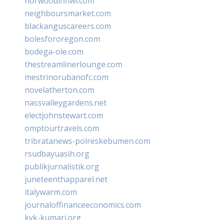
norwoodinnwi.com
neighboursmarket.com
blackanguscareers.com
bolesfororegon.com
bodega-ole.com
thestreamlinerlounge.com
mestrinorubanofc.com
novelatherton.com
nassvalleygardens.net
electjohnstewart.com
omptourtravels.com
tribratanews-polreskebumen.com
rsudbayuasih.org
publikjurnalistik.org
juneteenthapparel.net
italywarm.com
journaloffinanceeconomics.com
kvk-kumari.org