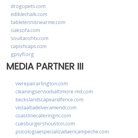
drogopets.com
ediblechalk.com
tabletennisnearme.com
oaksofa.com
soultacohtx.com
capishcaps.com
gpsyfl.org
MEDIA PARTNER III
vwrepairarlington.com
cleaningservicebaltimore-md.com
beckslandscapeandfence.com
vistaaltadelveramendi.com
coastlinecateringnc.com
cuesburgershouston.com
psicologiaespecializadaencampeche.com