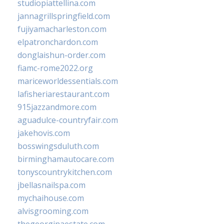
studiopiattellina.com
jannagrillspringfield.com
fujiyamacharleston.com
elpatronchardon.com
donglaishun-order.com
fiamc-rome2022.org
mariceworldessentials.com
lafisheriarestaurant.com
915jazzandmore.com
aguadulce-countryfair.com
jakehovis.com
bosswingsduluth.com
birminghamautocare.com
tonyscountrykitchen.com
jbellasnailspa.com
mychaihouse.com
alvisgrooming.com