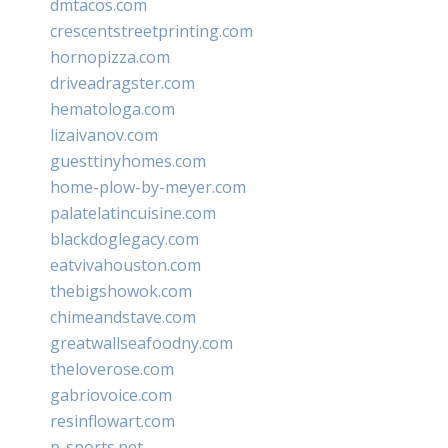
dmtacos.com
crescentstreetprinting.com
hornopizza.com
driveadragster.com
hematologa.com
lizaivanov.com
guesttinyhomes.com
home-plow-by-meyer.com
palatelatincuisine.com
blackdoglegacy.com
eatvivahouston.com
thebigshowok.com
chimeandstave.com
greatwallseafoodny.com
theloverose.com
gabriovoice.com
resinflowart.com
p-sports.net