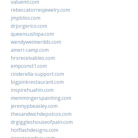
valueml.com
rebeccatorresjewelry.com
jmpbliss.com
drjorgerico.com
queensushipa.com
wendyweimerdds.com
ameri-camp.com
hrsreceivables.com
empconst1.com
cinderella-support.com
bigpinkrestaurant.com
inspirehuahin.com
memmingerspainting.com
jeremypbeasley.com
thesandwichdepotcos.com
drgiggleshouseofpain.com
hotflashdesigns.com