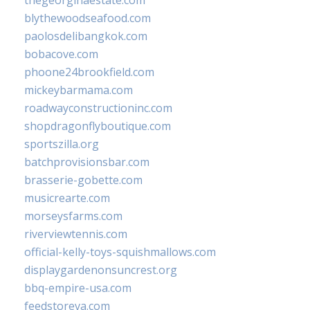
thegeorginaestate.com
blythewoodseafood.com
paolosdelibangkok.com
bobacove.com
phoone24brookfield.com
mickeybarmama.com
roadwayconstructioninc.com
shopdragonflyboutique.com
sportszilla.org
batchprovisionsbar.com
brasserie-gobette.com
musicrearte.com
morseysfarms.com
riverviewtennis.com
official-kelly-toys-squishmallows.com
displaygardenonsuncrest.org
bbq-empire-usa.com
feedstoreva.com