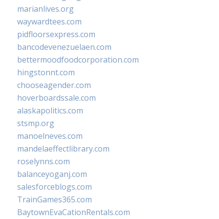
marianlives.org
waywardtees.com
pidfloorsexpress.com
bancodevenezuelaen.com
bettermoodfoodcorporation.com
hingstonnt.com
chooseagender.com
hoverboardssale.com
alaskapolitics.com
stsmp.org
manoelneves.com
mandelaeffectlibrary.com
roselynns.com
balanceyoganj.com
salesforceblogs.com
TrainGames365.com
BaytownEvaCationRentals.com