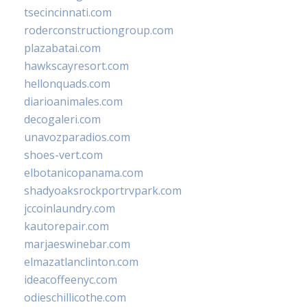
tsecincinnati.com
roderconstructiongroup.com
plazabatai.com
hawkscayresort.com
hellonquads.com
diarioanimales.com
decogaleri.com
unavozparadios.com
shoes-vert.com
elbotanicopanama.com
shadyoaksrockportrvpark.com
jccoinlaundry.com
kautorepair.com
marjaeswinebar.com
elmazatlanclinton.com
ideacoffeenyc.com
odieschillicothe.com