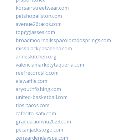
korsairstreetwear.com
petshopallston.com
avenue26tacos.com
topgglasses.com
broadmoornailsspacoloradosprings.com
missblackpasadena.com
anneskitchen.org
valenciamarketytaqueria.com
reefrecordsllc.com
alawaffle.com
aryouthfishing.com
united-basketball.com
tios-tacos.com
cafecito-satx.com
graduacionviu2023.com
pecanjackstogo.com
zengardendayspa.com