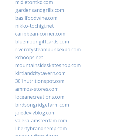
midletontkd.com
gardensandgrills.com
basilfoodwine.com
nikko-tochigi.net
caribbean-corner.com
bluemoongiftcards.com
rivercitysteampunkexpo.com
kchoops.net
mountainsideskateshop.com
kirtlandcitytavern.com
301nutritionspot.com
ammos-stores.com
loceanecreations.com
birdsongridgefarm.com
joiedevivblog.com
valera-amsterdam.com
libertybrandhemp.com