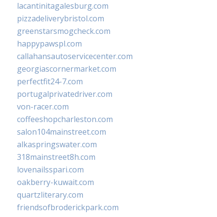
lacantinitagalesburg.com
pizzadeliverybristol.com
greenstarsmogcheck.com
happypawspl.com
callahansautoservicecenter.com
georgiascornermarket.com
perfectfit24-7.com
portugalprivatedriver.com
von-racer.com
coffeeshopcharleston.com
salon104mainstreet.com
alkaspringswater.com
318mainstreet8h.com
lovenailsspari.com
oakberry-kuwait.com
quartzliterary.com
friendsofbroderickpark.com