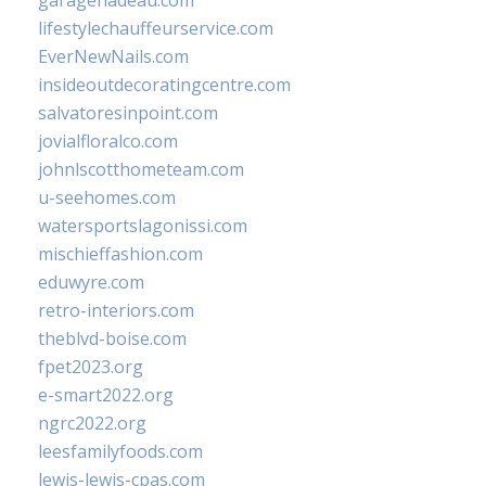
garagenadeau.com
lifestylechauffeurservice.com
EverNewNails.com
insideoutdecoratingcentre.com
salvatoresinpoint.com
jovialfloralco.com
johnlscotthometeam.com
u-seehomes.com
watersportslagonissi.com
mischieffashion.com
eduwyre.com
retro-interiors.com
theblvd-boise.com
fpet2023.org
e-smart2022.org
ngrc2022.org
leesfamilyfoods.com
lewis-lewis-cpas.com