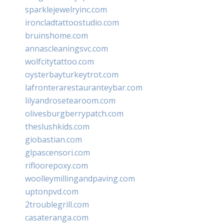
sparklejewelryinc.com
ironcladtattoostudio.com
bruinshome.com
annascleaningsvc.com
wolfcitytattoo.com
oysterbayturkeytrot.com
lafronterarestauranteybar.com
lilyandrosetearoom.com
olivesburgberrypatch.com
theslushkids.com
giobastian.com
glpascensori.com
rifloorepoxy.com
woolleymillingandpaving.com
uptonpvd.com
2troublegrill.com
casateranga.com