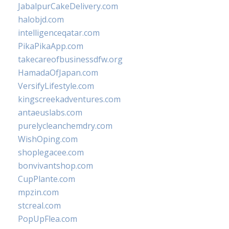
JabalpurCakeDelivery.com
halobjd.com
intelligenceqatar.com
PikaPikaApp.com
takecareofbusinessdfw.org
HamadaOfJapan.com
VersifyLifestyle.com
kingscreekadventures.com
antaeuslabs.com
purelycleanchemdry.com
WishOping.com
shoplegacee.com
bonvivantshop.com
CupPlante.com
mpzin.com
stcreal.com
PopUpFlea.com