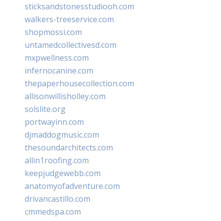
sticksandstonesstudiooh.com
walkers-treeservice.com
shopmossi.com
untamedcollectivesd.com
mxpwellness.com
infernocanine.com
thepaperhousecollection.com
allisonwillisholley.com
solslite.org
portwayinn.com
djmaddogmusic.com
thesoundarchitects.com
allin1roofing.com
keepjudgewebb.com
anatomyofadventure.com
drivancastillo.com
cmmedspa.com