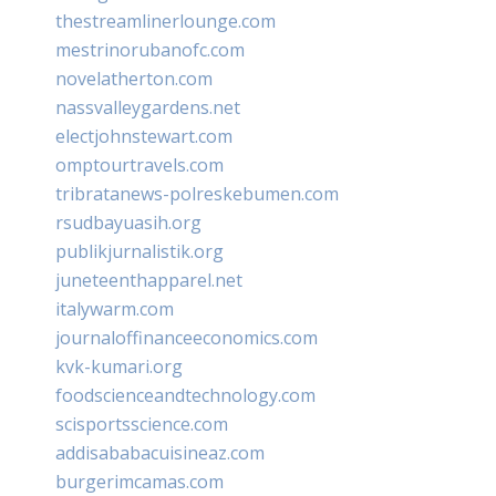
thestreamlinerlounge.com
mestrinorubanofc.com
novelatherton.com
nassvalleygardens.net
electjohnstewart.com
omptourtravels.com
tribratanews-polreskebumen.com
rsudbayuasih.org
publikjurnalistik.org
juneteenthapparel.net
italywarm.com
journaloffinanceeconomics.com
kvk-kumari.org
foodscienceandtechnology.com
scisportsscience.com
addisababacuisineaz.com
burgerimcamas.com