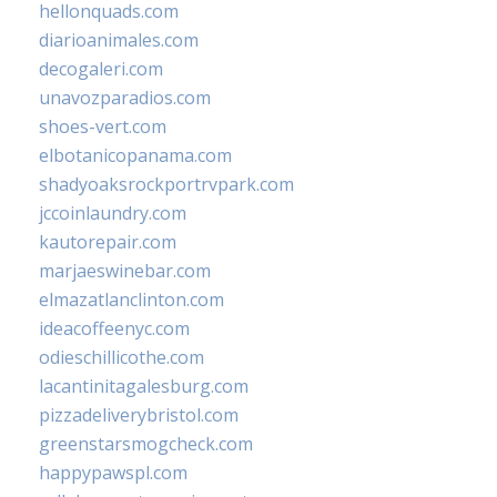
hellonquads.com
diarioanimales.com
decogaleri.com
unavozparadios.com
shoes-vert.com
elbotanicopanama.com
shadyoaksrockportrvpark.com
jccoinlaundry.com
kautorepair.com
marjaeswinebar.com
elmazatlanclinton.com
ideacoffeenyc.com
odieschillicothe.com
lacantinitagalesburg.com
pizzadeliverybristol.com
greenstarsmogcheck.com
happypawspl.com