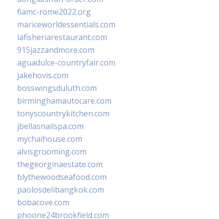
fiamc-rome2022.org
mariceworldessentials.com
lafisheriarestaurant.com
915jazzandmore.com
aguadulce-countryfair.com
jakehovis.com
bosswingsduluth.com
birminghamautocare.com
tonyscountrykitchen.com
jbellasnailspa.com
mychaihouse.com
alvisgrooming.com
thegeorginaestate.com
blythewoodseafood.com
paolosdelibangkok.com
bobacove.com
phoone24brookfield.com