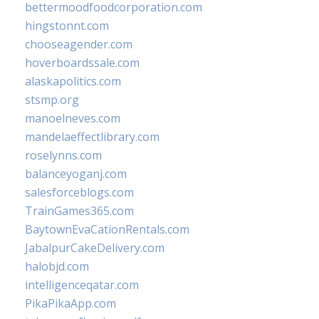
bettermoodfoodcorporation.com
hingstonnt.com
chooseagender.com
hoverboardssale.com
alaskapolitics.com
stsmp.org
manoelneves.com
mandelaeffectlibrary.com
roselynns.com
balanceyoganj.com
salesforceblogs.com
TrainGames365.com
BaytownEvaCationRentals.com
JabalpurCakeDelivery.com
halobjd.com
intelligenceqatar.com
PikaPikaApp.com