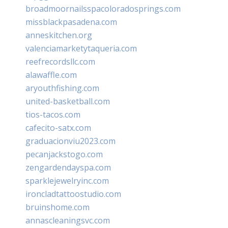
broadmoornailsspacoloradosprings.com
missblackpasadena.com
anneskitchen.org
valenciamarketytaqueria.com
reefrecordsllc.com
alawaffle.com
aryouthfishing.com
united-basketball.com
tios-tacos.com
cafecito-satx.com
graduacionviu2023.com
pecanjackstogo.com
zengardendayspa.com
sparklejewelryinc.com
ironcladtattoostudio.com
bruinshome.com
annascleaningsvc.com