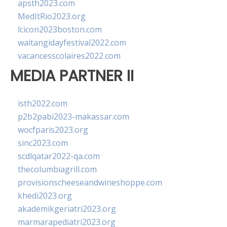
apsth2023.com
MedItRio2023.org
lcicon2023boston.com
waitangidayfestival2022.com
vacancesscolaires2022.com
MEDIA PARTNER II
isth2022.com
p2b2pabi2023-makassar.com
wocfparis2023.org
sinc2023.com
scdlqatar2022-qa.com
thecolumbiagrill.com
provisionscheeseandwineshoppe.com
khedi2023.org
akademikgeriatri2023.org
marmarapediatri2023.org