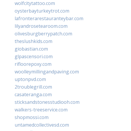
wolfcitytattoo.com
oysterbayturkeytrot.com
lafronterarestauranteybar.com
lilyandrosetearoom.com
olivesburgberrypatch.com
theslushkids.com
giobastian.com
glpascensori.com
rifloorepoxy.com
woolleymillingandpaving.com
uptonpvd.com
2troublegrill.com
casateranga.com
sticksandstonesstudiooh.com
walkers-treeservice.com
shopmossi.com
untamedcollectivesd.com