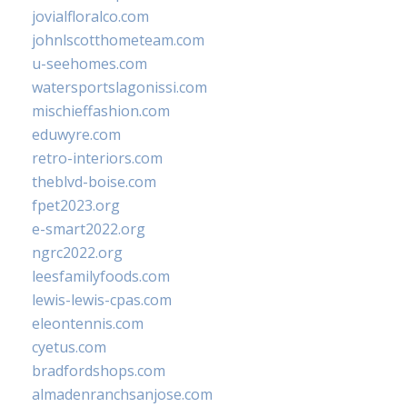
jovialfloralco.com
johnlscotthometeam.com
u-seehomes.com
watersportslagonissi.com
mischieffashion.com
eduwyre.com
retro-interiors.com
theblvd-boise.com
fpet2023.org
e-smart2022.org
ngrc2022.org
leesfamilyfoods.com
lewis-lewis-cpas.com
eleontennis.com
cyetus.com
bradfordshops.com
almadenranchsanjose.com