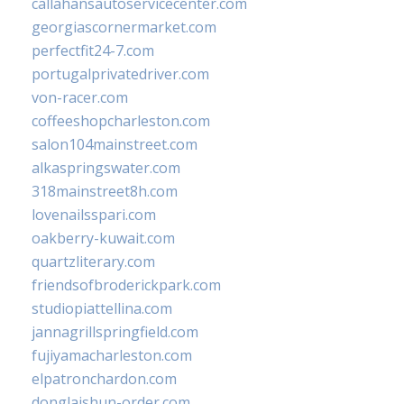
callahansautoservicecenter.com
georgiascornermarket.com
perfectfit24-7.com
portugalprivatedriver.com
von-racer.com
coffeeshopcharleston.com
salon104mainstreet.com
alkaspringswater.com
318mainstreet8h.com
lovenailsspari.com
oakberry-kuwait.com
quartzliterary.com
friendsofbroderickpark.com
studiopiattellina.com
jannagrillspringfield.com
fujiyamacharleston.com
elpatronchardon.com
donglaishun-order.com