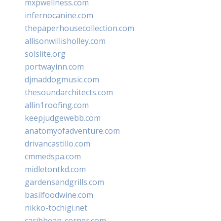
mxpwellness.com
infernocanine.com
thepaperhousecollection.com
allisonwillisholley.com
solslite.org
portwayinn.com
djmaddogmusic.com
thesoundarchitects.com
allin1roofing.com
keepjudgewebb.com
anatomyofadventure.com
drivancastillo.com
cmmedspa.com
midletontkd.com
gardensandgrills.com
basilfoodwine.com
nikko-tochigi.net
caribbean-corner.com