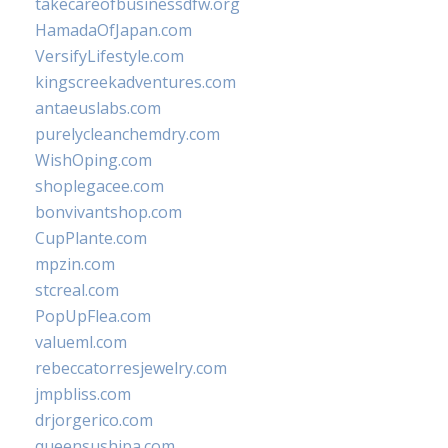
takecareofbusinessdfw.org
HamadaOfJapan.com
VersifyLifestyle.com
kingscreekadventures.com
antaeuslabs.com
purelycleanchemdry.com
WishOping.com
shoplegacee.com
bonvivantshop.com
CupPlante.com
mpzin.com
stcreal.com
PopUpFlea.com
valueml.com
rebeccatorresjewelry.com
jmpbliss.com
drjorgerico.com
queensushipa.com