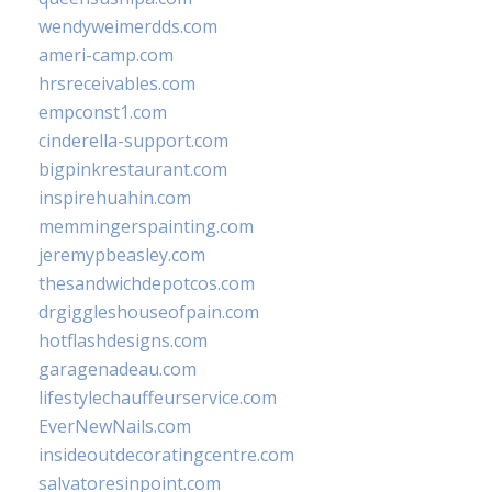
wendyweimerdds.com
ameri-camp.com
hrsreceivables.com
empconst1.com
cinderella-support.com
bigpinkrestaurant.com
inspirehuahin.com
memmingerspainting.com
jeremypbeasley.com
thesandwichdepotcos.com
drgiggleshouseofpain.com
hotflashdesigns.com
garagenadeau.com
lifestylechauffeurservice.com
EverNewNails.com
insideoutdecoratingcentre.com
salvatoresinpoint.com