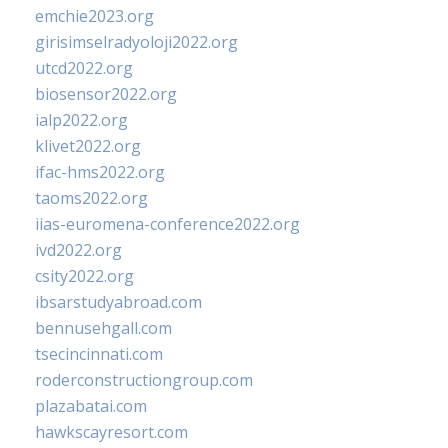
emchie2023.org
girisimselradyoloji2022.org
utcd2022.org
biosensor2022.org
ialp2022.org
klivet2022.org
ifac-hms2022.org
taoms2022.org
iias-euromena-conference2022.org
ivd2022.org
csity2022.org
ibsarstudyabroad.com
bennusehgall.com
tsecincinnati.com
roderconstructiongroup.com
plazabatai.com
hawkscayresort.com