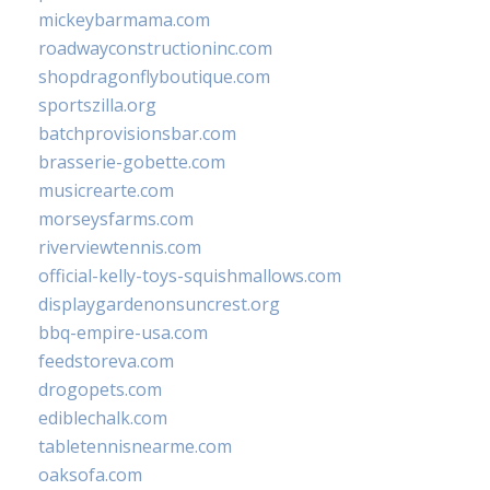
mickeybarmama.com
roadwayconstructioninc.com
shopdragonflyboutique.com
sportszilla.org
batchprovisionsbar.com
brasserie-gobette.com
musicrearte.com
morseysfarms.com
riverviewtennis.com
official-kelly-toys-squishmallows.com
displaygardenonsuncrest.org
bbq-empire-usa.com
feedstoreva.com
drogopets.com
ediblechalk.com
tabletennisnearme.com
oaksofa.com