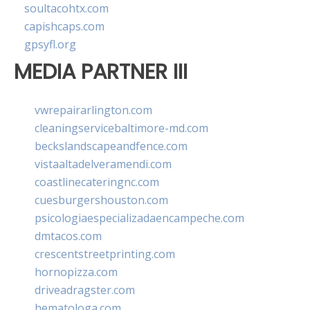
soultacohtx.com
capishcaps.com
gpsyfl.org
MEDIA PARTNER III
vwrepairarlington.com
cleaningservicebaltimore-md.com
beckslandscapeandfence.com
vistaaltadelveramendi.com
coastlinecateringnc.com
cuesburgershouston.com
psicologiaespecializadaencampeche.com
dmtacos.com
crescentstreetprinting.com
hornopizza.com
driveadragster.com
hematologa.com