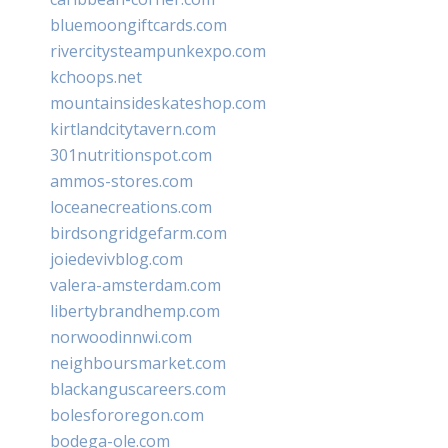
bluemoongiftcards.com
rivercitysteampunkexpo.com
kchoops.net
mountainsideskateshop.com
kirtlandcitytavern.com
301nutritionspot.com
ammos-stores.com
loceanecreations.com
birdsongridgefarm.com
joiedevivblog.com
valera-amsterdam.com
libertybrandhemp.com
norwoodinnwi.com
neighboursmarket.com
blackanguscareers.com
bolesfororegon.com
bodega-ole.com