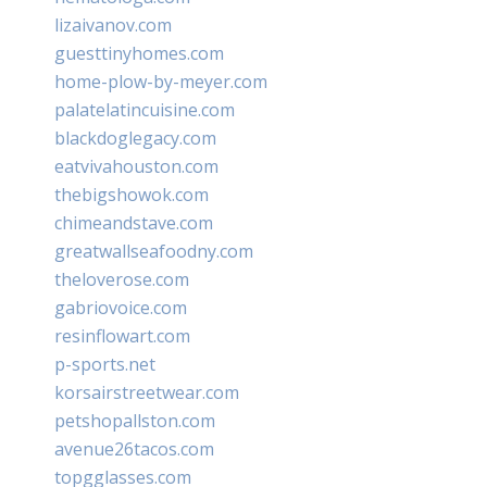
lizaivanov.com
guesttinyhomes.com
home-plow-by-meyer.com
palatelatincuisine.com
blackdoglegacy.com
eatvivahouston.com
thebigshowok.com
chimeandstave.com
greatwallseafoodny.com
theloverose.com
gabriovoice.com
resinflowart.com
p-sports.net
korsairstreetwear.com
petshopallston.com
avenue26tacos.com
topgglasses.com