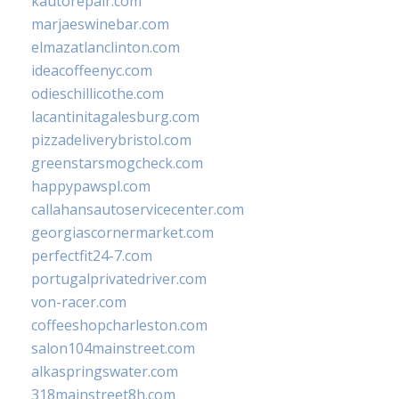
kautorepair.com
marjaeswinebar.com
elmazatlanclinton.com
ideacoffeenyc.com
odieschillicothe.com
lacantinitagalesburg.com
pizzadeliverybristol.com
greenstarsmogcheck.com
happypawspl.com
callahansautoservicecenter.com
georgiascornermarket.com
perfectfit24-7.com
portugalprivatedriver.com
von-racer.com
coffeeshopcharleston.com
salon104mainstreet.com
alkaspringswater.com
318mainstreet8h.com