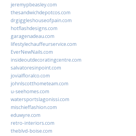
jeremypbeasley.com
thesandwichdepotcos.com
drgiggleshouseofpain.com
hotflashdesigns.com
garagenadeau.com
lifestylechauffeurservice.com
EverNewNails.com
insideoutdecoratingcentre.com
salvatoresinpoint.com
jovialfloralco.com
johnlscotthometeam.com
u-seehomes.com
watersportslagonissi.com
mischieffashion.com
eduwyre.com
retro-interiors.com
theblvd-boise.com