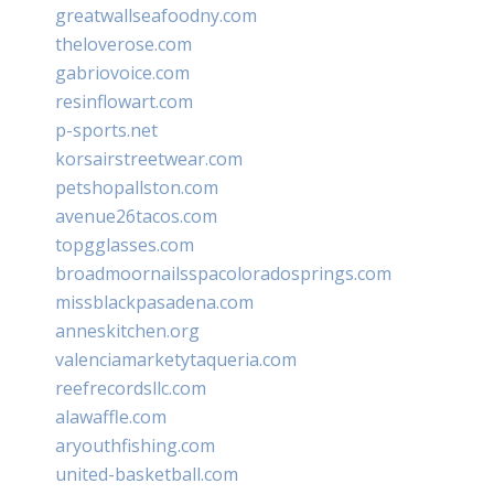
greatwallseafoodny.com
theloverose.com
gabriovoice.com
resinflowart.com
p-sports.net
korsairstreetwear.com
petshopallston.com
avenue26tacos.com
topgglasses.com
broadmoornailsspacoloradosprings.com
missblackpasadena.com
anneskitchen.org
valenciamarketytaqueria.com
reefrecordsllc.com
alawaffle.com
aryouthfishing.com
united-basketball.com