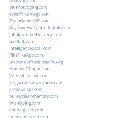
roselynns.com
balanceyoganj.com
salesforceblogs.com
TrainGames365.com
BaytownEvaCationRentals.com
JabalpurCakeDelivery.com
halobjd.com
intelligenceqatar.com
PikaPikaApp.com
takecareofbusinessdfw.org
HamadaOfJapan.com
VersifyLifestyle.com
kingscreekadventures.com
antaeuslabs.com
purelycleanchemdry.com
WishOping.com
shoplegacee.com
bonvivantshop.com