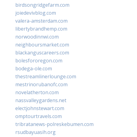
birdsongridgefarm.com
joiedevivblog.com
valera-amsterdam.com
libertybrandhemp.com
norwoodinnwi.com
neighboursmarket.com
blackanguscareers.com
bolesfororegon.com
bodega-ole.com
thestreamlinerlounge.com
mestrinorubanofc.com
novelatherton.com
nassvalleygardens.net
electjohnstewart.com
omptourtravels.com
tribratanews-polreskebumen.com
rsudbayuasih.org