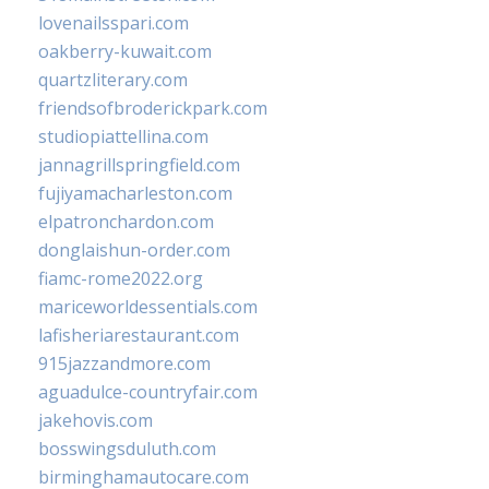
lovenailsspari.com
oakberry-kuwait.com
quartzliterary.com
friendsofbroderickpark.com
studiopiattellina.com
jannagrillspringfield.com
fujiyamacharleston.com
elpatronchardon.com
donglaishun-order.com
fiamc-rome2022.org
mariceworldessentials.com
lafisheriarestaurant.com
915jazzandmore.com
aguadulce-countryfair.com
jakehovis.com
bosswingsduluth.com
birminghamautocare.com