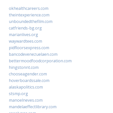
okhealthcareers.com
theintexperience.com
unboundedthefilm.com
catfriends-bg.org
marianlives.org
waywardtees.com
pidfloorsexpress.com
bancodevenezuelaen.com
bettermoodfoodcorporation.com
hingstonnt.com
chooseagender.com
hoverboardssale.com
alaskapolitics.com
stsmp.org
manoelneves.com
mandelaeffectlibrary.com