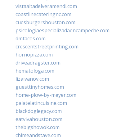
vistaaltadelveramendi.com
coastlinecateringnc.com
cuesburgershouston.com
psicologiaespecializadaencampeche.com
dmtacos.com
crescentstreetprinting.com
hornopizza.com
driveadragster.com
hematologa.com
lizaivanov.com
guesttinyhomes.com
home-plow-by-meyer.com
palatelatincuisine.com
blackdoglegacy.com
eatvivahouston.com
thebigshowok.com
chimeandstave.com