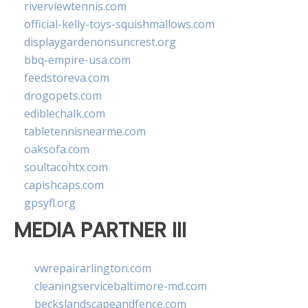
riverviewtennis.com
official-kelly-toys-squishmallows.com
displaygardenonsuncrest.org
bbq-empire-usa.com
feedstoreva.com
drogopets.com
ediblechalk.com
tabletennisnearme.com
oaksofa.com
soultacohtx.com
capishcaps.com
gpsyfl.org
MEDIA PARTNER III
vwrepairarlington.com
cleaningservicebaltimore-md.com
beckslandscapeandfence.com