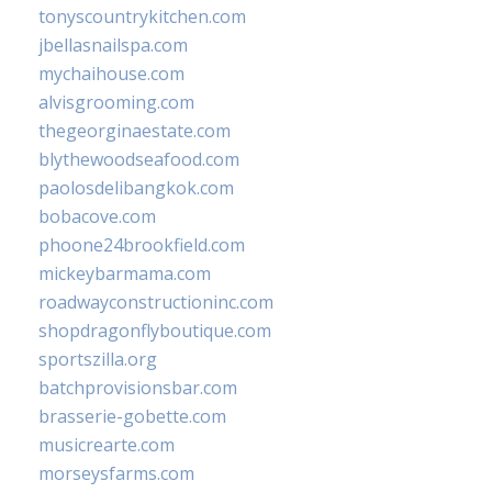
tonyscountrykitchen.com
jbellasnailspa.com
mychaihouse.com
alvisgrooming.com
thegeorginaestate.com
blythewoodseafood.com
paolosdelibangkok.com
bobacove.com
phoone24brookfield.com
mickeybarmama.com
roadwayconstructioninc.com
shopdragonflyboutique.com
sportszilla.org
batchprovisionsbar.com
brasserie-gobette.com
musicrearte.com
morseysfarms.com