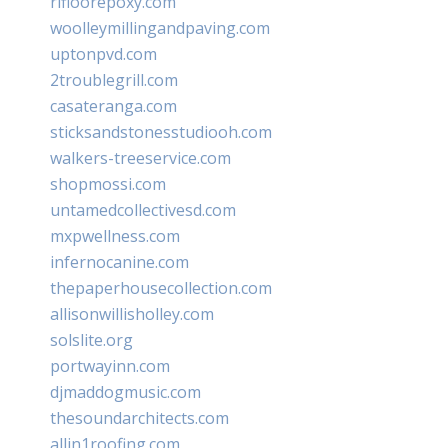
rifloorepoxy.com
woolleymillingandpaving.com
uptonpvd.com
2troublegrill.com
casateranga.com
sticksandstonesstudiooh.com
walkers-treeservice.com
shopmossi.com
untamedcollectivesd.com
mxpwellness.com
infernocanine.com
thepaperhousecollection.com
allisonwillisholley.com
solslite.org
portwayinn.com
djmaddogmusic.com
thesoundarchitects.com
allin1roofing.com