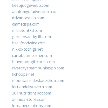
keepjudgewebb.com
anatomyofadventure.com
drivancastillo.com
cmmedspa.com
midletontkd.com
gardensandgrills.com
basilfoodwine.com
nikko-tochigi.net
caribbean-corner.com
bluemoongiftcards.com
rivercitysteampunkexpo.com
kchoops.net
mountainsideskateshop.com
kirtlandcitytavern.com
301nutritionspot.com
ammos-stores.com
loceanecreations.com