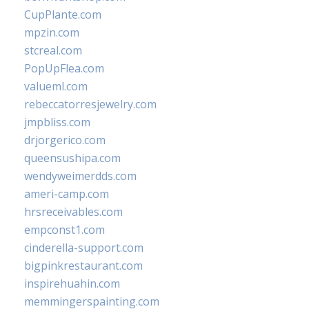
CupPlante.com
mpzin.com
stcreal.com
PopUpFlea.com
valueml.com
rebeccatorresjewelry.com
jmpbliss.com
drjorgerico.com
queensushipa.com
wendyweimerdds.com
ameri-camp.com
hrsreceivables.com
empconst1.com
cinderella-support.com
bigpinkrestaurant.com
inspirehuahin.com
memmingerspainting.com