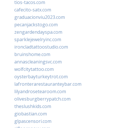
tios-tacos.com
cafecito-satx.com
graduacionviu2023.com
pecanjackstogo.com
zengardendayspa.com
sparklejewelryinc.com
ironcladtattoostudio.com
bruinshome.com
annascleaningsvc.com
wolfcitytattoo.com
oysterbayturkeytrot.com
lafronterarestauranteybar.com
lilyandrosetearoom.com
olivesburgberrypatch.com
theslushkids.com
giobastian.com
glpascensori.com