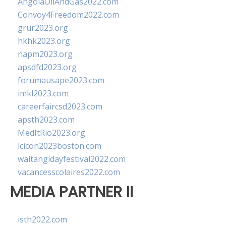
AngolaOilAndGas2022.com
Convoy4Freedom2022.com
grur2023.org
hkhk2023.org
napm2023.org
apsdfd2023.org
forumausape2023.com
imkl2023.com
careerfaircsd2023.com
apsth2023.com
MedItRio2023.org
lcicon2023boston.com
waitangidayfestival2022.com
vacancesscolaires2022.com
MEDIA PARTNER II
isth2022.com