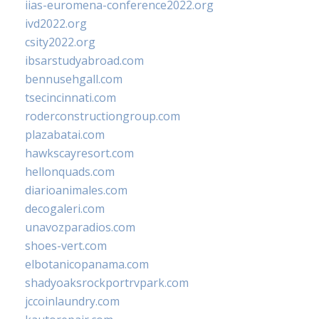
iias-euromena-conference2022.org
ivd2022.org
csity2022.org
ibsarstudyabroad.com
bennusehgall.com
tsecincinnati.com
roderconstructiongroup.com
plazabatai.com
hawkscayresort.com
hellonquads.com
diarioanimales.com
decogaleri.com
unavozparadios.com
shoes-vert.com
elbotanicopanama.com
shadyoaksrockportrvpark.com
jccoinlaundry.com