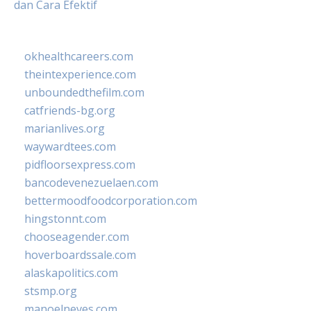
dan Cara Efektif
okhealthcareers.com
theintexperience.com
unboundedthefilm.com
catfriends-bg.org
marianlives.org
waywardtees.com
pidfloorsexpress.com
bancodevenezuelaen.com
bettermoodfoodcorporation.com
hingstonnt.com
chooseagender.com
hoverboardssale.com
alaskapolitics.com
stsmp.org
manoelneves.com