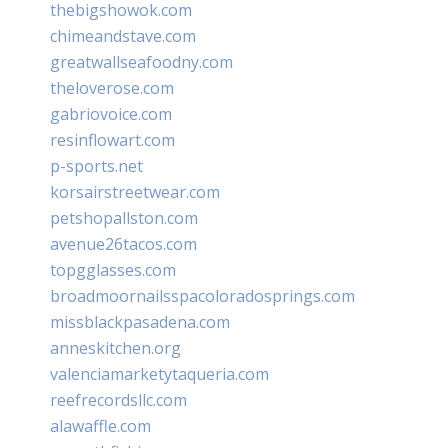
thebigshowok.com
chimeandstave.com
greatwallseafoodny.com
theloverose.com
gabriovoice.com
resinflowart.com
p-sports.net
korsairstreetwear.com
petshopallston.com
avenue26tacos.com
topgglasses.com
broadmoornailsspacoloradosprings.com
missblackpasadena.com
anneskitchen.org
valenciamarketytaqueria.com
reefrecordsllc.com
alawaffle.com