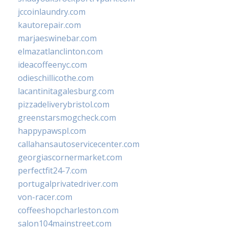
jccoinlaundry.com
kautorepair.com
marjaeswinebar.com
elmazatlanclinton.com
ideacoffeenyc.com
odieschillicothe.com
lacantinitagalesburg.com
pizzadeliverybristol.com
greenstarsmogcheck.com
happypawspl.com
callahansautoservicecenter.com
georgiascornermarket.com
perfectfit24-7.com
portugalprivatedriver.com
von-racer.com
coffeeshopcharleston.com
salon104mainstreet.com