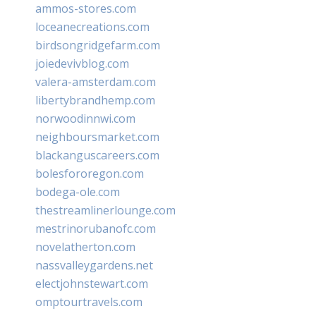
ammos-stores.com
loceanecreations.com
birdsongridgefarm.com
joiedevivblog.com
valera-amsterdam.com
libertybrandhemp.com
norwoodinnwi.com
neighboursmarket.com
blackanguscareers.com
bolesfororegon.com
bodega-ole.com
thestreamlinerlounge.com
mestrinorubanofc.com
novelatherton.com
nassvalleygardens.net
electjohnstewart.com
omptourtravels.com