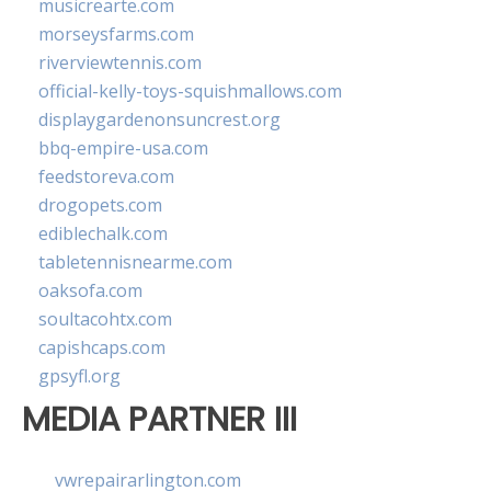
musicrearte.com
morseysfarms.com
riverviewtennis.com
official-kelly-toys-squishmallows.com
displaygardenonsuncrest.org
bbq-empire-usa.com
feedstoreva.com
drogopets.com
ediblechalk.com
tabletennisnearme.com
oaksofa.com
soultacohtx.com
capishcaps.com
gpsyfl.org
MEDIA PARTNER III
vwrepairarlington.com