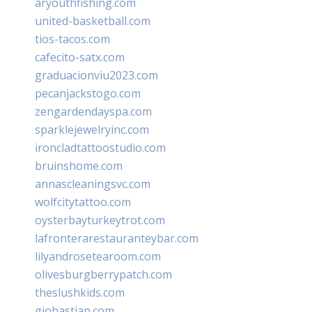
aryouthfishing.com
united-basketball.com
tios-tacos.com
cafecito-satx.com
graduacionviu2023.com
pecanjackstogo.com
zengardendayspa.com
sparklejewelryinc.com
ironcladtattoostudio.com
bruinshome.com
annascleaningsvc.com
wolfcitytattoo.com
oysterbayturkeytrot.com
lafronterarestauranteybar.com
lilyandrosetearoom.com
olivesburgberrypatch.com
theslushkids.com
giobastian.com