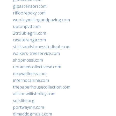
glpascensori.com
rifloorepoxy.com
woolleymillingandpaving.com
uptonpvd.com
2troublegrill.com
casateranga.com
sticksandstonesstudiooh.com
walkers-treeservice.com
shopmossi.com
untamedcollectivesd.com
mxpwellness.com
infernocanine.com
thepaperhousecollection.com
allisonwillisholley.com
solslite.org
portwayinn.com
djmaddogmusic.com