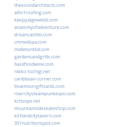
thesoundarchitects.com
allin1roofing.com
keepjudgewebb.com
anatomyofadventure.com
drivancastillo.com
cmmedspa.com
midletontkd.com
gardensandgrills.com
basilfoodwine.com
nikko-tochigi.net
caribbean-corner.com
bluemoongiftcards.com
rivercitysteampunkexpo.com
kchoops.net
mountainsideskateshop.com
kirtlandcitytavern.com
301nutritionspot.com