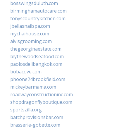
bosswingsduluth.com
birminghamautocare.com
tonyscountrykitchen.com
jbellasnailspa.com
mychaihouse.com
alvisgrooming.com
thegeorginaestate.com
blythewoodseafood.com
paolosdelibangkok.com
bobacove.com
phoone24brookfield.com
mickeybarmama.com
roadwayconstructioninc.com
shopdragonflyboutique.com
sportszilla.org
batchprovisionsbar.com
brasserie-gobette.com