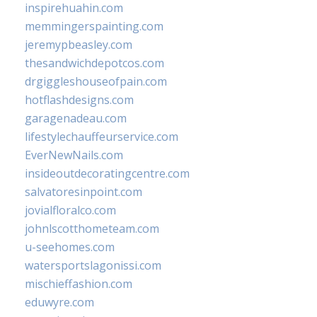
inspirehuahin.com
memmingerspainting.com
jeremypbeasley.com
thesandwichdepotcos.com
drgiggleshouseofpain.com
hotflashdesigns.com
garagenadeau.com
lifestylechauffeurservice.com
EverNewNails.com
insideoutdecoratingcentre.com
salvatoresinpoint.com
jovialfloralco.com
johnlscotthometeam.com
u-seehomes.com
watersportslagonissi.com
mischieffashion.com
eduwyre.com