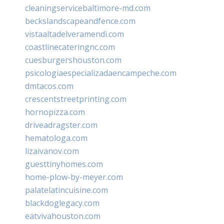
cleaningservicebaltimore-md.com
beckslandscapeandfence.com
vistaaltadelveramendi.com
coastlinecateringnc.com
cuesburgershouston.com
psicologiaespecializadaencampeche.com
dmtacos.com
crescentstreetprinting.com
hornopizza.com
driveadragster.com
hematologa.com
lizaivanov.com
guesttinyhomes.com
home-plow-by-meyer.com
palatelatincuisine.com
blackdoglegacy.com
eatvivahouston.com