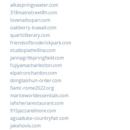
alkaspringswater.com
318mainstreet8h.com
lovenailsspari.com
oakberry-kuwait.com
quartzliterary.com
friendsofbroderickpark.com
studiopiattellina.com
jannagrillspringfield.com
fujiyamacharleston.com
elpatronchardon.com
donglaishun-order.com
fiamc-rome2022.org
mariceworldessentials.com
lafisheriarestaurant.com
915jazzandmore.com
aguadulce-countryfair.com
jakehovis.com