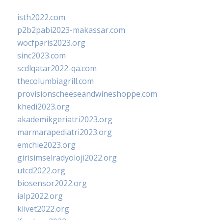
isth2022.com
p2b2pabi2023-makassar.com
wocfparis2023.org
sinc2023.com
scdlqatar2022-qa.com
thecolumbiagrill.com
provisionscheeseandwineshoppe.com
khedi2023.org
akademikgeriatri2023.org
marmarapediatri2023.org
emchie2023.org
girisimselradyoloji2022.org
utcd2022.org
biosensor2022.org
ialp2022.org
klivet2022.org