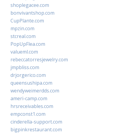
shoplegacee.com
bonvivantshop.com
CupPlante.com
mpzin.com
stcreal.com
PopUpFlea.com
valueml.com
rebeccatorresjewelry.com
jmpbliss.com
drjorgerico.com
queensushipa.com
wendyweimerdds.com
ameri-camp.com
hrsreceivables.com
empconst1.com
cinderella-support.com
bigpinkrestaurant.com