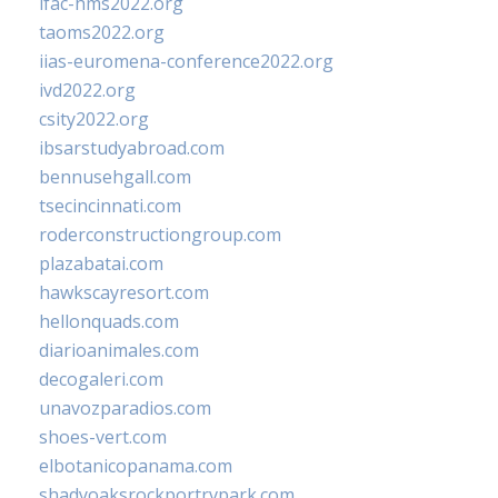
ifac-hms2022.org
taoms2022.org
iias-euromena-conference2022.org
ivd2022.org
csity2022.org
ibsarstudyabroad.com
bennusehgall.com
tsecincinnati.com
roderconstructiongroup.com
plazabatai.com
hawkscayresort.com
hellonquads.com
diarioanimales.com
decogaleri.com
unavozparadios.com
shoes-vert.com
elbotanicopanama.com
shadyoaksrockportrvpark.com