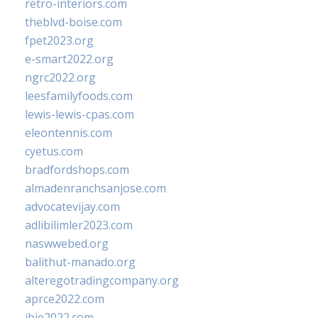
retro-interiors.com
theblvd-boise.com
fpet2023.org
e-smart2022.org
ngrc2022.org
leesfamilyfoods.com
lewis-lewis-cpas.com
eleontennis.com
cyetus.com
bradfordshops.com
almadenranchsanjose.com
advocatevijay.com
adlibilimler2023.com
naswwebed.org
balithut-manado.org
alteregotradingcompany.org
aprce2022.com
ibie2022.com