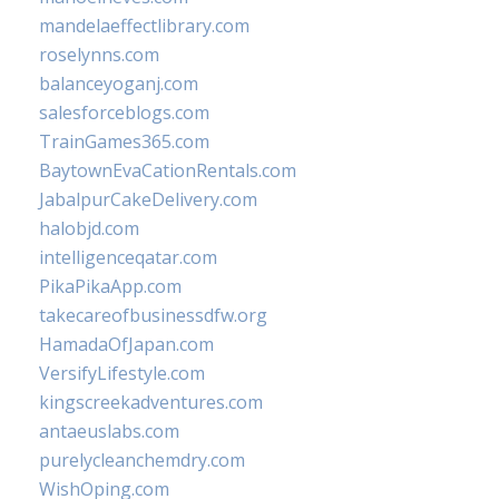
mandelaeffectlibrary.com
roselynns.com
balanceyoganj.com
salesforceblogs.com
TrainGames365.com
BaytownEvaCationRentals.com
JabalpurCakeDelivery.com
halobjd.com
intelligenceqatar.com
PikaPikaApp.com
takecareofbusinessdfw.org
HamadaOfJapan.com
VersifyLifestyle.com
kingscreekadventures.com
antaeuslabs.com
purelycleanchemdry.com
WishOping.com