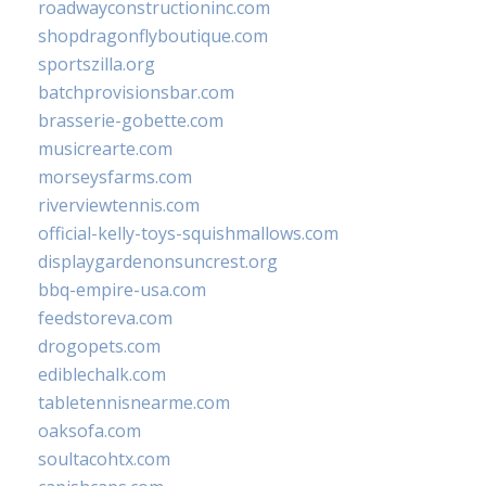
roadwayconstructioninc.com
shopdragonflyboutique.com
sportszilla.org
batchprovisionsbar.com
brasserie-gobette.com
musicrearte.com
morseysfarms.com
riverviewtennis.com
official-kelly-toys-squishmallows.com
displaygardenonsuncrest.org
bbq-empire-usa.com
feedstoreva.com
drogopets.com
ediblechalk.com
tabletennisnearme.com
oaksofa.com
soultacohtx.com