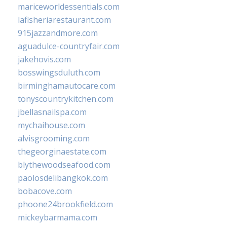
mariceworldessentials.com
lafisheriarestaurant.com
915jazzandmore.com
aguadulce-countryfair.com
jakehovis.com
bosswingsduluth.com
birminghamautocare.com
tonyscountrykitchen.com
jbellasnailspa.com
mychaihouse.com
alvisgrooming.com
thegeorginaestate.com
blythewoodseafood.com
paolosdelibangkok.com
bobacove.com
phoone24brookfield.com
mickeybarmama.com