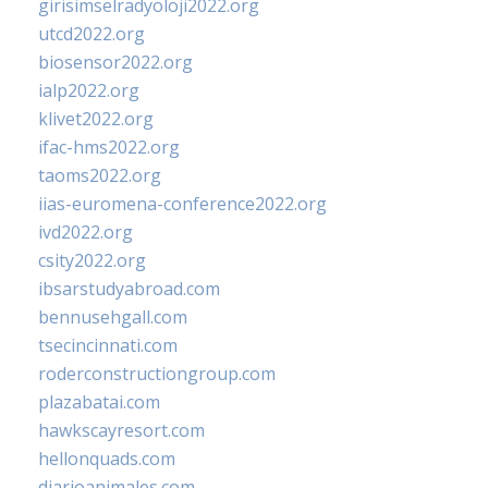
girisimselradyoloji2022.org
utcd2022.org
biosensor2022.org
ialp2022.org
klivet2022.org
ifac-hms2022.org
taoms2022.org
iias-euromena-conference2022.org
ivd2022.org
csity2022.org
ibsarstudyabroad.com
bennusehgall.com
tsecincinnati.com
roderconstructiongroup.com
plazabatai.com
hawkscayresort.com
hellonquads.com
diarioanimales.com