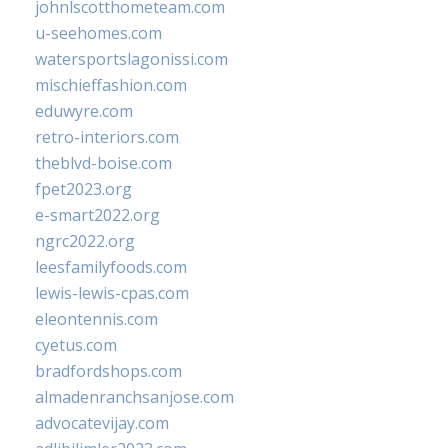
johnlscotthometeam.com
u-seehomes.com
watersportslagonissi.com
mischieffashion.com
eduwyre.com
retro-interiors.com
theblvd-boise.com
fpet2023.org
e-smart2022.org
ngrc2022.org
leesfamilyfoods.com
lewis-lewis-cpas.com
eleontennis.com
cyetus.com
bradfordshops.com
almadenranchsanjose.com
advocatevijay.com