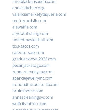
missblackpasadena.com
anneskitchen.org
valenciamarketytaqueria.com
reefrecordsllc.com
alawaffle.com
aryouthfishing.com
united-basketball.com
tios-tacos.com
cafecito-satx.com
graduacionviu2023.com
pecanjackstogo.com
zengardendayspa.com
sparklejewelryinc.com
ironcladtattoostudio.com
bruinshome.com
annascleaningsvc.com
wolfcitytattoo.com
oysterbayturkeytrot.com