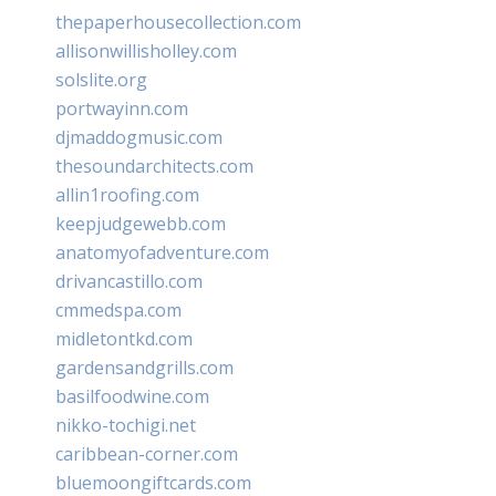
thepaperhousecollection.com
allisonwillisholley.com
solslite.org
portwayinn.com
djmaddogmusic.com
thesoundarchitects.com
allin1roofing.com
keepjudgewebb.com
anatomyofadventure.com
drivancastillo.com
cmmedspa.com
midletontkd.com
gardensandgrills.com
basilfoodwine.com
nikko-tochigi.net
caribbean-corner.com
bluemoongiftcards.com