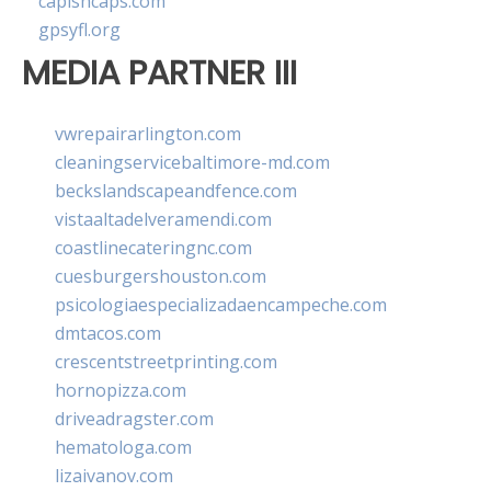
capishcaps.com
gpsyfl.org
MEDIA PARTNER III
vwrepairarlington.com
cleaningservicebaltimore-md.com
beckslandscapeandfence.com
vistaaltadelveramendi.com
coastlinecateringnc.com
cuesburgershouston.com
psicologiaespecializadaencampeche.com
dmtacos.com
crescentstreetprinting.com
hornopizza.com
driveadragster.com
hematologa.com
lizaivanov.com