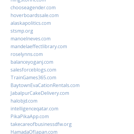
chooseagender.com
hoverboardssale.com
alaskapolitics.com
stsmp.org
manoelneves.com
mandelaeffectlibrary.com
roselynns.com
balanceyoganj.com
salesforceblogs.com
TrainGames365.com
BaytownEvaCationRentals.com
JabalpurCakeDelivery.com
halobjd.com
intelligenceqatar.com
PikaPikaApp.com
takecareofbusinessdfw.org
HamadaOfJapan.com