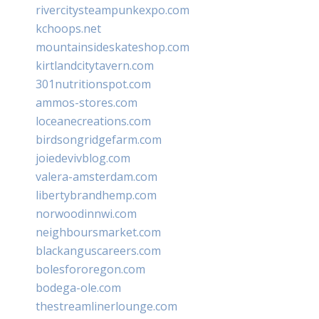
rivercitysteampunkexpo.com
kchoops.net
mountainsideskateshop.com
kirtlandcitytavern.com
301nutritionspot.com
ammos-stores.com
loceanecreations.com
birdsongridgefarm.com
joiedevivblog.com
valera-amsterdam.com
libertybrandhemp.com
norwoodinnwi.com
neighboursmarket.com
blackanguscareers.com
bolesfororegon.com
bodega-ole.com
thestreamlinerlounge.com