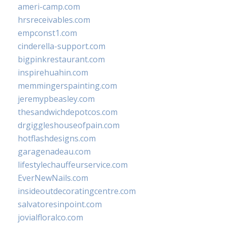
ameri-camp.com
hrsreceivables.com
empconst1.com
cinderella-support.com
bigpinkrestaurant.com
inspirehuahin.com
memmingerspainting.com
jeremypbeasley.com
thesandwichdepotcos.com
drgiggleshouseofpain.com
hotflashdesigns.com
garagenadeau.com
lifestylechauffeurservice.com
EverNewNails.com
insideoutdecoratingcentre.com
salvatoresinpoint.com
jovialfloralco.com