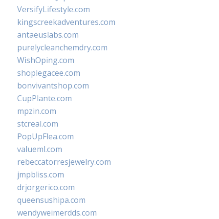
VersifyLifestyle.com
kingscreekadventures.com
antaeuslabs.com
purelycleanchemdry.com
WishOping.com
shoplegacee.com
bonvivantshop.com
CupPlante.com
mpzin.com
stcreal.com
PopUpFlea.com
valueml.com
rebeccatorresjewelry.com
jmpbliss.com
drjorgerico.com
queensushipa.com
wendyweimerdds.com