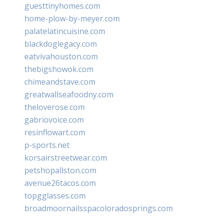
guesttinyhomes.com
home-plow-by-meyer.com
palatelatincuisine.com
blackdoglegacy.com
eatvivahouston.com
thebigshowok.com
chimeandstave.com
greatwallseafoodny.com
theloverose.com
gabriovoice.com
resinflowart.com
p-sports.net
korsairstreetwear.com
petshopallston.com
avenue26tacos.com
topgglasses.com
broadmoornailsspacoloradosprings.com