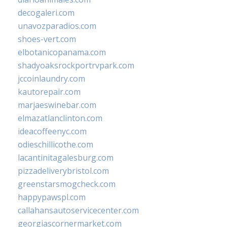
decogaleri.com
unavozparadios.com
shoes-vert.com
elbotanicopanama.com
shadyoaksrockportrvpark.com
jccoinlaundry.com
kautorepair.com
marjaeswinebar.com
elmazatlanclinton.com
ideacoffeenyc.com
odieschillicothe.com
lacantinitagalesburg.com
pizzadeliverybristol.com
greenstarsmogcheck.com
happypawspl.com
callahansautoservicecenter.com
georgiascornermarket.com