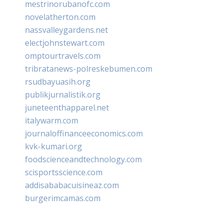
mestrinorubanofc.com
novelatherton.com
nassvalleygardens.net
electjohnstewart.com
omptourtravels.com
tribratanews-polreskebumen.com
rsudbayuasih.org
publikjurnalistik.org
juneteenthapparel.net
italywarm.com
journaloffinanceeconomics.com
kvk-kumari.org
foodscienceandtechnology.com
scisportsscience.com
addisababacuisineaz.com
burgerimcamas.com