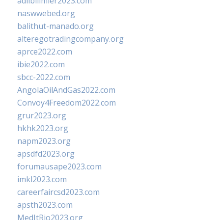
adlibilimler2023.com
naswwebed.org
balithut-manado.org
alteregotradingcompany.org
aprce2022.com
ibie2022.com
sbcc-2022.com
AngolaOilAndGas2022.com
Convoy4Freedom2022.com
grur2023.org
hkhk2023.org
napm2023.org
apsdfd2023.org
forumausape2023.com
imkl2023.com
careerfaircsd2023.com
apsth2023.com
MedItRio2023.org