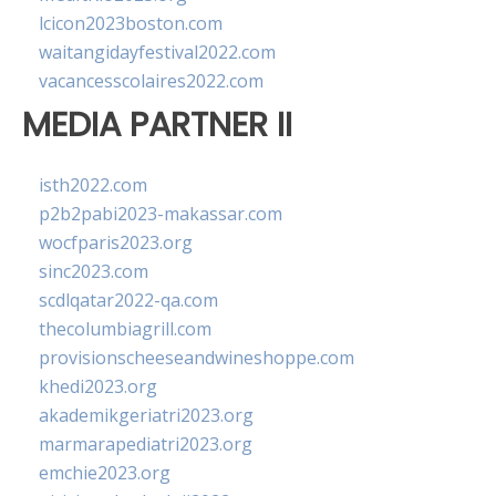
lcicon2023boston.com
waitangidayfestival2022.com
vacancesscolaires2022.com
MEDIA PARTNER II
isth2022.com
p2b2pabi2023-makassar.com
wocfparis2023.org
sinc2023.com
scdlqatar2022-qa.com
thecolumbiagrill.com
provisionscheeseandwineshoppe.com
khedi2023.org
akademikgeriatri2023.org
marmarapediatri2023.org
emchie2023.org