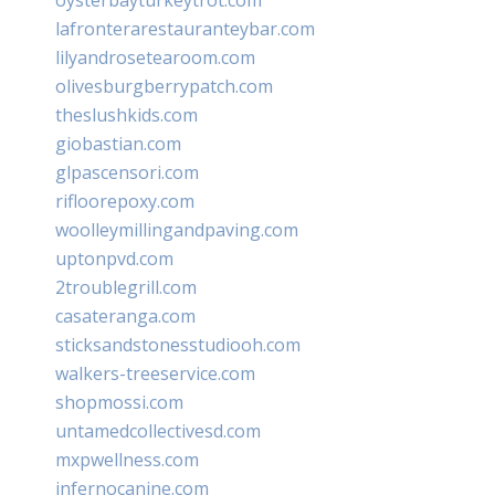
lafronterarestauranteybar.com
lilyandrosetearoom.com
olivesburgberrypatch.com
theslushkids.com
giobastian.com
glpascensori.com
rifloorepoxy.com
woolleymillingandpaving.com
uptonpvd.com
2troublegrill.com
casateranga.com
sticksandstonesstudiooh.com
walkers-treeservice.com
shopmossi.com
untamedcollectivesd.com
mxpwellness.com
infernocanine.com