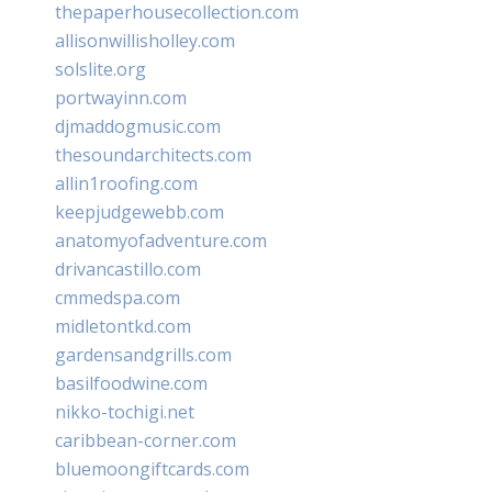
thepaperhousecollection.com
allisonwillisholley.com
solslite.org
portwayinn.com
djmaddogmusic.com
thesoundarchitects.com
allin1roofing.com
keepjudgewebb.com
anatomyofadventure.com
drivancastillo.com
cmmedspa.com
midletontkd.com
gardensandgrills.com
basilfoodwine.com
nikko-tochigi.net
caribbean-corner.com
bluemoongiftcards.com