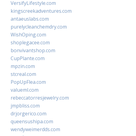
VersifyLifestyle.com
kingscreekadventures.com
antaeuslabs.com
purelycleanchemdry.com
WishOping.com
shoplegacee.com
bonvivantshop.com
CupPlante.com
mpzin.com
stcreal.com
PopUpFlea.com
valueml.com
rebeccatorresjewelry.com
jmpbliss.com
drjorgerico.com
queensushipa.com
wendyweimerdds.com