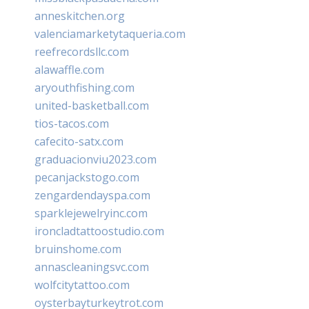
anneskitchen.org
valenciamarketytaqueria.com
reefrecordsllc.com
alawaffle.com
aryouthfishing.com
united-basketball.com
tios-tacos.com
cafecito-satx.com
graduacionviu2023.com
pecanjackstogo.com
zengardendayspa.com
sparklejewelryinc.com
ironcladtattoostudio.com
bruinshome.com
annascleaningsvc.com
wolfcitytattoo.com
oysterbayturkeytrot.com