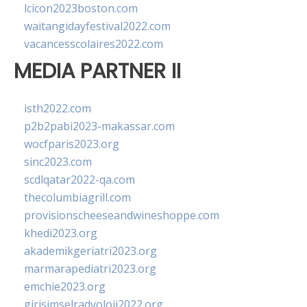
lcicon2023boston.com
waitangidayfestival2022.com
vacancesscolaires2022.com
MEDIA PARTNER II
isth2022.com
p2b2pabi2023-makassar.com
wocfparis2023.org
sinc2023.com
scdlqatar2022-qa.com
thecolumbiagrill.com
provisionscheeseandwineshoppe.com
khedi2023.org
akademikgeriatri2023.org
marmarapediatri2023.org
emchie2023.org
girisimselradyoloji2022.org