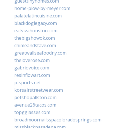
guesttinyhomes.com
home-plow-by-meyer.com
palatelatincuisine.com
blackdoglegacy.com
eatvivahouston.com
thebigshowok.com
chimeandstave.com
greatwallseafoodny.com
theloverose.com
gabriovoice.com
resinflowart.com
p-sports.net
korsairstreetwear.com
petshopallston.com
avenue26tacos.com
topgglasses.com
broadmoornailsspacoloradosprings.com
missblackpasadena.com