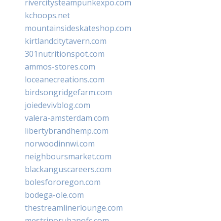
rivercitysteampunkexpo.com
kchoops.net
mountainsideskateshop.com
kirtlandcitytavern.com
301nutritionspot.com
ammos-stores.com
loceanecreations.com
birdsongridgefarm.com
joiedevivblog.com
valera-amsterdam.com
libertybrandhemp.com
norwoodinnwi.com
neighboursmarket.com
blackanguscareers.com
bolesfororegon.com
bodega-ole.com
thestreamlinerlounge.com
mestrinorubanofc.com