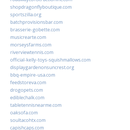
shopdragonflyboutique.com
sportszilla.org
batchprovisionsbar.com
brasserie-gobette.com
musicrearte.com
morseysfarms.com
riverviewtennis.com
official-kelly-toys-squishmallows.com
displaygardenonsuncrest.org
bbq-empire-usa.com
feedstoreva.com
drogopets.com
ediblechalk.com
tabletennisnearme.com
oaksofa.com
soultacohtx.com
capishcaps.com