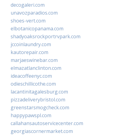
decogaleri.com
unavozparadios.com
shoes-vert.com
elbotanicopanama.com
shadyoaksrockportrvpark.com
jccoinlaundry.com
kautorepair.com
marjaeswinebar.com
elmazatlanclinton.com
ideacoffeenyc.com
odieschillicothe.com
lacantinitagalesburg.com
pizzadeliverybristol.com
greenstarsmogcheck.com
happypawspl.com
callahansautoservicecenter.com
georgiascornermarket.com