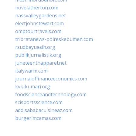
novelatherton.com
nassvalleygardens.net
electjohnstewart.com
omptourtravels.com
tribratanews-polreskebumen.com
rsudbayuasih.org
publikjurnalistik.org
juneteenthapparel.net
italywarm.com
journaloffinanceeconomics.com
kvk-kumari.org
foodscienceandtechnology.com
scisportsscience.com
addisababacuisineaz.com
burgerimcamas.com