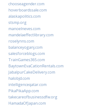
chooseagender.com
hoverboardssale.com
alaskapolitics.com
stsmp.org
manoelneves.com
mandelaeffectlibrary.com
roselynns.com
balanceyoganj.com
salesforceblogs.com
TrainGames365.com
BaytownEvaCationRentals.com
JabalpurCakeDelivery.com
halobjd.com
intelligenceqatar.com
PikaPikaApp.com
takecareofbusinessdfw.org
HamadaOfJapan.com