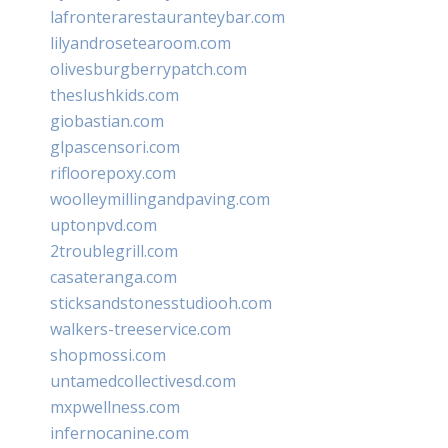
lafronterarestauranteybar.com
lilyandrosetearoom.com
olivesburgberrypatch.com
theslushkids.com
giobastian.com
glpascensori.com
rifloorepoxy.com
woolleymillingandpaving.com
uptonpvd.com
2troublegrill.com
casateranga.com
sticksandstonesstudiooh.com
walkers-treeservice.com
shopmossi.com
untamedcollectivesd.com
mxpwellness.com
infernocanine.com