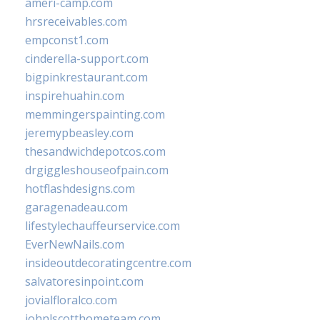
ameri-camp.com
hrsreceivables.com
empconst1.com
cinderella-support.com
bigpinkrestaurant.com
inspirehuahin.com
memmingerspainting.com
jeremypbeasley.com
thesandwichdepotcos.com
drgiggleshouseofpain.com
hotflashdesigns.com
garagenadeau.com
lifestylechauffeurservice.com
EverNewNails.com
insideoutdecoratingcentre.com
salvatoresinpoint.com
jovialfloralco.com
johnlscotthometeam.com