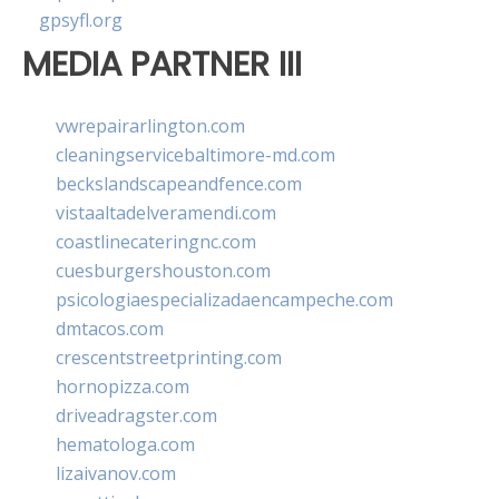
gpsyfl.org
MEDIA PARTNER III
vwrepairarlington.com
cleaningservicebaltimore-md.com
beckslandscapeandfence.com
vistaaltadelveramendi.com
coastlinecateringnc.com
cuesburgershouston.com
psicologiaespecializadaencampeche.com
dmtacos.com
crescentstreetprinting.com
hornopizza.com
driveadragster.com
hematologa.com
lizaivanov.com