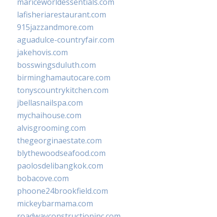
mariceworldessentials.com
lafisheriarestaurant.com
915jazzandmore.com
aguadulce-countryfair.com
jakehovis.com
bosswingsduluth.com
birminghamautocare.com
tonyscountrykitchen.com
jbellasnailspa.com
mychaihouse.com
alvisgrooming.com
thegeorginaestate.com
blythewoodseafood.com
paolosdelibangkok.com
bobacove.com
phoone24brookfield.com
mickeybarmama.com
roadwayconstructioninc.com