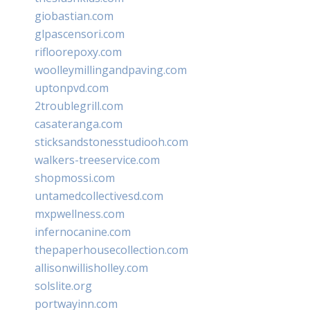
giobastian.com
glpascensori.com
rifloorepoxy.com
woolleymillingandpaving.com
uptonpvd.com
2troublegrill.com
casateranga.com
sticksandstonesstudiooh.com
walkers-treeservice.com
shopmossi.com
untamedcollectivesd.com
mxpwellness.com
infernocanine.com
thepaperhousecollection.com
allisonwillisholley.com
solslite.org
portwayinn.com