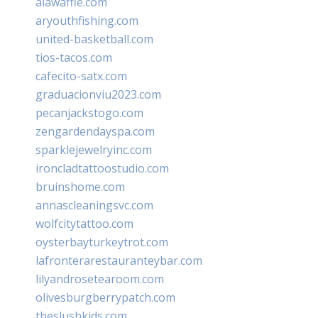
alawaffle.com
aryouthfishing.com
united-basketball.com
tios-tacos.com
cafecito-satx.com
graduacionviu2023.com
pecanjackstogo.com
zengardendayspa.com
sparklejewelryinc.com
ironcladtattoostudio.com
bruinshome.com
annascleaningsvc.com
wolfcitytattoo.com
oysterbayturkeytrot.com
lafronterarestauranteybar.com
lilyandrosetearoom.com
olivesburgberrypatch.com
theslushkids.com