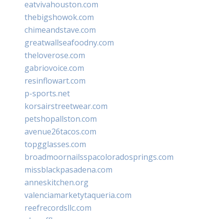
eatvivahouston.com
thebigshowok.com
chimeandstave.com
greatwallseafoodny.com
theloverose.com
gabriovoice.com
resinflowart.com
p-sports.net
korsairstreetwear.com
petshopallston.com
avenue26tacos.com
topgglasses.com
broadmoornailsspacoloradosprings.com
missblackpasadena.com
anneskitchen.org
valenciamarketytaqueria.com
reefrecordsllc.com