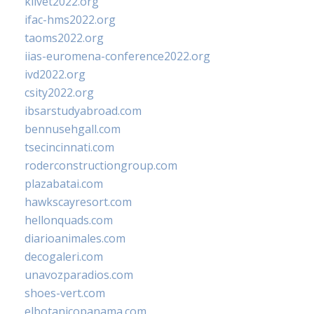
klivet2022.org
ifac-hms2022.org
taoms2022.org
iias-euromena-conference2022.org
ivd2022.org
csity2022.org
ibsarstudyabroad.com
bennusehgall.com
tsecincinnati.com
roderconstructiongroup.com
plazabatai.com
hawkscayresort.com
hellonquads.com
diarioanimales.com
decogaleri.com
unavozparadios.com
shoes-vert.com
elbotanicopanama.com