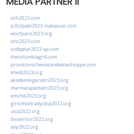
MEDIA PARTNER II
isth2022.com
p2b2pabi2023-makassar.com
wocfparis2023.org
sinc2023.com
scdlqatar2022-qa.com
thecolumbiagrill.com
provisionscheeseandwineshoppe.com
khedi2023.org
akademikgeriatri2023.org
marmarapediatri2023.org
emchie2023.org
girisimselradyoloji2022.org
utcd2022.org
biosensor2022.org
ialp2022.org