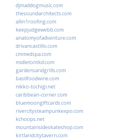
djmaddogmusic.com
thesoundarchitects.com
allin1roofing.com
keepjudgewebb.com
anatomyofadventure.com
drivancastillo.com
cmmedspa.com
midletontkd.com
gardensandgrills.com
basilfoodwine.com
nikko-tochigi.net
caribbean-corner.com
bluemoongiftcards.com
rivercitysteampunkexpo.com
kchoops.net
mountainsideskateshop.com
kirtlandcitytavern.com