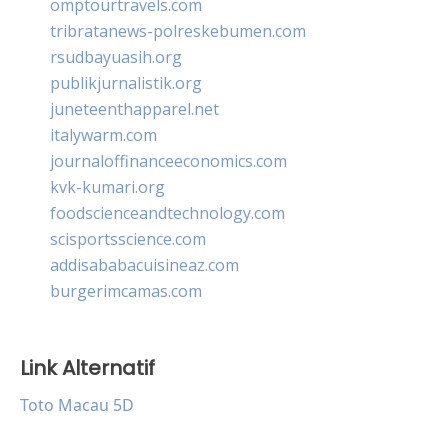
omptourtravels.com
tribratanews-polreskebumen.com
rsudbayuasih.org
publikjurnalistik.org
juneteenthapparel.net
italywarm.com
journaloffinanceeconomics.com
kvk-kumari.org
foodscienceandtechnology.com
scisportsscience.com
addisababacuisineaz.com
burgerimcamas.com
Link Alternatif
Toto Macau 5D