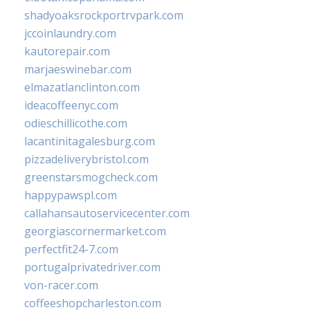
shadyoaksrockportrvpark.com
jccoinlaundry.com
kautorepair.com
marjaeswinebar.com
elmazatlanclinton.com
ideacoffeenyc.com
odieschillicothe.com
lacantinitagalesburg.com
pizzadeliverybristol.com
greenstarsmogcheck.com
happypawspl.com
callahansautoservicecenter.com
georgiascornermarket.com
perfectfit24-7.com
portugalprivatedriver.com
von-racer.com
coffeeshopcharleston.com