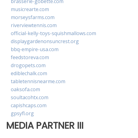
brasserie-gobette.com
musicrearte.com
morseysfarms.com
riverviewtennis.com
official-kelly-toys-squishmallows.com
displaygardenonsuncrest.org
bbq-empire-usa.com
feedstoreva.com
drogopets.com
ediblechalk.com
tabletennisnearme.com
oaksofa.com
soultacohtx.com
capishcaps.com
gpsyfl.org
MEDIA PARTNER III