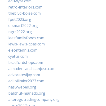
eduwyre.com
retro-interiors.com
theblvd-boise.com
fpet2023.org
e-smart2022.org
ngrc2022.org
leesfamilyfoods.com
lewis-lewis-cpas.com
eleontennis.com
cyetus.com
bradfordshops.com
almadenranchsanjose.com
advocatevijay.com
adlibilimler2023.com
naswwebed.org
balithut-manado.org
alteregotradingcompany.org
aprce2022.com