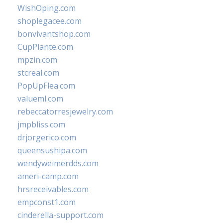
WishOping.com
shoplegacee.com
bonvivantshop.com
CupPlante.com
mpzin.com
stcreal.com
PopUpFlea.com
valueml.com
rebeccatorresjewelry.com
jmpbliss.com
drjorgerico.com
queensushipa.com
wendyweimerdds.com
ameri-camp.com
hrsreceivables.com
empconst1.com
cinderella-support.com