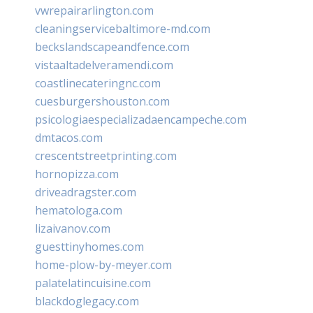
vwrepairarlington.com
cleaningservicebaltimore-md.com
beckslandscapeandfence.com
vistaaltadelveramendi.com
coastlinecateringnc.com
cuesburgershouston.com
psicologiaespecializadaencampeche.com
dmtacos.com
crescentstreetprinting.com
hornopizza.com
driveadragster.com
hematologa.com
lizaivanov.com
guesttinyhomes.com
home-plow-by-meyer.com
palatelatincuisine.com
blackdoglegacy.com