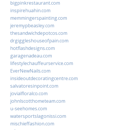
bigpinkrestaurant.com
inspirehuahin.com
memmingerspainting.com
jeremypbeasley.com
thesandwichdepotcos.com
drgiggleshouseofpain.com
hotflashdesigns.com
garagenadeau.com
lifestylechauffeurservice.com
EverNewNails.com
insideoutdecoratingcentre.com
salvatoresinpoint.com
jovialfloralco.com
johnlscotthometeam.com
u-seehomes.com
watersportslagonissi.com
mischieffashion.com