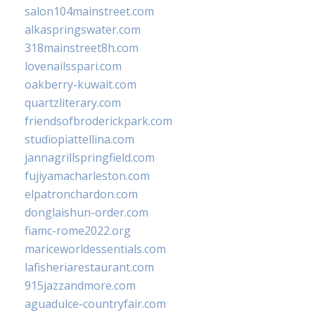
salon104mainstreet.com
alkaspringswater.com
318mainstreet8h.com
lovenailsspari.com
oakberry-kuwait.com
quartzliterary.com
friendsofbroderickpark.com
studiopiattellina.com
jannagrillspringfield.com
fujiyamacharleston.com
elpatronchardon.com
donglaishun-order.com
fiamc-rome2022.org
mariceworldessentials.com
lafisheriarestaurant.com
915jazzandmore.com
aguadulce-countryfair.com