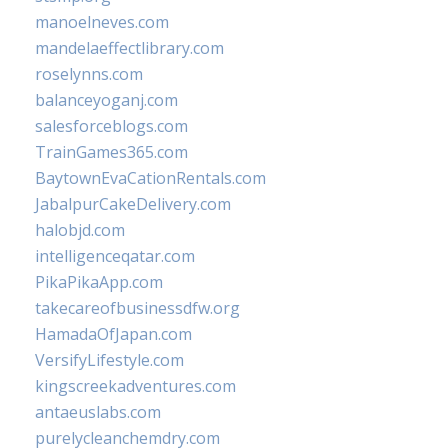
manoelneves.com
mandelaeffectlibrary.com
roselynns.com
balanceyoganj.com
salesforceblogs.com
TrainGames365.com
BaytownEvaCationRentals.com
JabalpurCakeDelivery.com
halobjd.com
intelligenceqatar.com
PikaPikaApp.com
takecareofbusinessdfw.org
HamadaOfJapan.com
VersifyLifestyle.com
kingscreekadventures.com
antaeuslabs.com
purelycleanchemdry.com