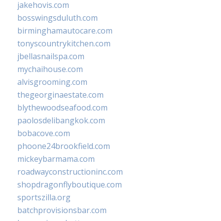
jakehovis.com
bosswingsduluth.com
birminghamautocare.com
tonyscountrykitchen.com
jbellasnailspa.com
mychaihouse.com
alvisgrooming.com
thegeorginaestate.com
blythewoodseafood.com
paolosdelibangkok.com
bobacove.com
phoone24brookfield.com
mickeybarmama.com
roadwayconstructioninc.com
shopdragonflyboutique.com
sportszilla.org
batchprovisionsbar.com