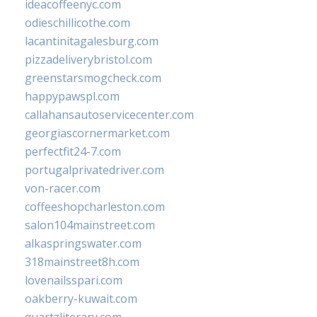
ideacoffeenyc.com
odieschillicothe.com
lacantinitagalesburg.com
pizzadeliverybristol.com
greenstarsmogcheck.com
happypawspl.com
callahansautoservicecenter.com
georgiascornermarket.com
perfectfit24-7.com
portugalprivatedriver.com
von-racer.com
coffeeshopcharleston.com
salon104mainstreet.com
alkaspringswater.com
318mainstreet8h.com
lovenailsspari.com
oakberry-kuwait.com