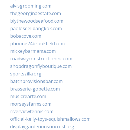
alvisgrooming.com
thegeorginaestate.com
blythewoodseafood.com
paolosdelibangkok.com
bobacove.com
phoone24brookfield.com
mickeybarmama.com
roadwayconstructioninc.com
shopdragonflyboutique.com
sportszilla.org
batchprovisionsbar.com
brasserie-gobette.com
musicrearte.com
morseysfarms.com
riverviewtennis.com
official-kelly-toys-squishmallows.com
displaygardenonsuncrest.org