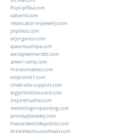
stcreal.com
PopUpFlea.com
valueml.com
rebeccatorresjewelry.com
jmpbliss.com
drjorgerico.com
queensushipa.com
wendyweimerdds.com
ameri-camp.com
hrsreceivables.com
empconst1.com
cinderella-support.com
bigpinkrestaurant.com
inspirehuahin.com
memmingerspainting.com
jeremypbeasley.com
thesandwichdepotcos.com
drgiggleshouseofpain.com