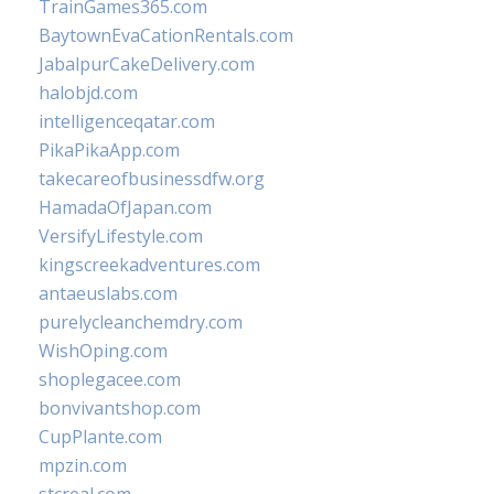
TrainGames365.com
BaytownEvaCationRentals.com
JabalpurCakeDelivery.com
halobjd.com
intelligenceqatar.com
PikaPikaApp.com
takecareofbusinessdfw.org
HamadaOfJapan.com
VersifyLifestyle.com
kingscreekadventures.com
antaeuslabs.com
purelycleanchemdry.com
WishOping.com
shoplegacee.com
bonvivantshop.com
CupPlante.com
mpzin.com