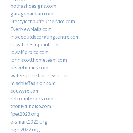
hotflashdesigns.com
garagenadeau.com
lifestylechauffeurservice.com
EverNewNails.com
insideoutdecoratingcentre.com
salvatoresinpoint.com
jovialfloralco.com
johnlscotthometeam.com
u-seehomes.com
watersportslagonissi.com
mischieffashion.com
eduwyre.com
retro-interiors.com
theblvd-boise.com
fpet2023.org
e-smart2022.org
ngrc2022.org