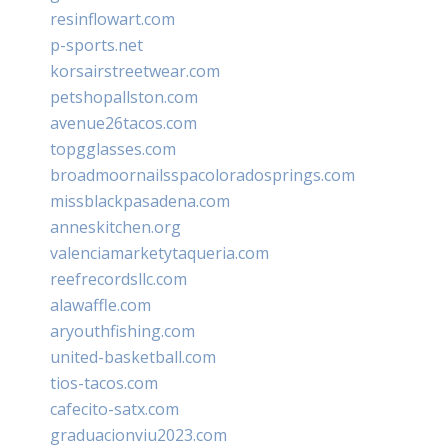
resinflowart.com
p-sports.net
korsairstreetwear.com
petshopallston.com
avenue26tacos.com
topgglasses.com
broadmoornailsspacoloradosprings.com
missblackpasadena.com
anneskitchen.org
valenciamarketytaqueria.com
reefrecordsllc.com
alawaffle.com
aryouthfishing.com
united-basketball.com
tios-tacos.com
cafecito-satx.com
graduacionviu2023.com