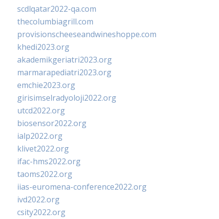
scdlqatar2022-qa.com
thecolumbiagrill.com
provisionscheeseandwineshoppe.com
khedi2023.org
akademikgeriatri2023.org
marmarapediatri2023.org
emchie2023.org
girisimselradyoloji2022.org
utcd2022.org
biosensor2022.org
ialp2022.org
klivet2022.org
ifac-hms2022.org
taoms2022.org
iias-euromena-conference2022.org
ivd2022.org
csity2022.org