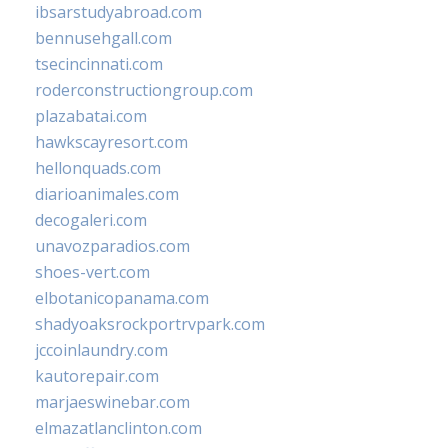
ibsarstudyabroad.com
bennusehgall.com
tsecincinnati.com
roderconstructiongroup.com
plazabatai.com
hawkscayresort.com
hellonquads.com
diarioanimales.com
decogaleri.com
unavozparadios.com
shoes-vert.com
elbotanicopanama.com
shadyoaksrockportrvpark.com
jccoinlaundry.com
kautorepair.com
marjaeswinebar.com
elmazatlanclinton.com