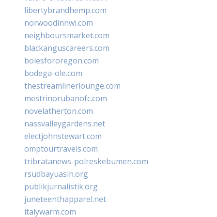
libertybrandhemp.com
norwoodinnwi.com
neighboursmarket.com
blackanguscareers.com
bolesfororegon.com
bodega-ole.com
thestreamlinerlounge.com
mestrinorubanofc.com
novelatherton.com
nassvalleygardens.net
electjohnstewart.com
omptourtravels.com
tribratanews-polreskebumen.com
rsudbayuasih.org
publikjurnalistik.org
juneteenthapparel.net
italywarm.com