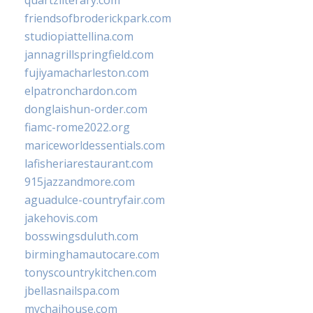
quartzliterary.com
friendsofbroderickpark.com
studiopiattellina.com
jannagrillspringfield.com
fujiyamacharleston.com
elpatronchardon.com
donglaishun-order.com
fiamc-rome2022.org
mariceworldessentials.com
lafisheriarestaurant.com
915jazzandmore.com
aguadulce-countryfair.com
jakehovis.com
bosswingsduluth.com
birminghamautocare.com
tonyscountrykitchen.com
jbellasnailspa.com
mychaihouse.com