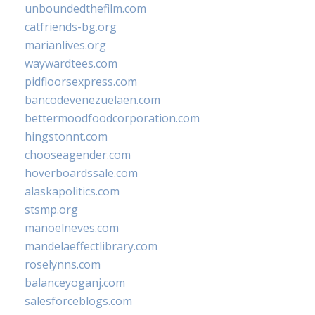
unboundedthefilm.com
catfriends-bg.org
marianlives.org
waywardtees.com
pidfloorsexpress.com
bancodevenezuelaen.com
bettermoodfoodcorporation.com
hingstonnt.com
chooseagender.com
hoverboardssale.com
alaskapolitics.com
stsmp.org
manoelneves.com
mandelaeffectlibrary.com
roselynns.com
balanceyoganj.com
salesforceblogs.com