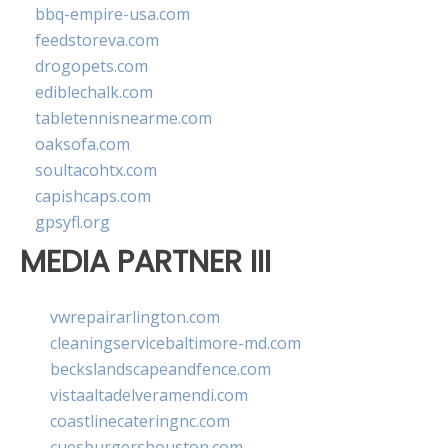
bbq-empire-usa.com
feedstoreva.com
drogopets.com
ediblechalk.com
tabletennisnearme.com
oaksofa.com
soultacohtx.com
capishcaps.com
gpsyfl.org
MEDIA PARTNER III
vwrepairarlington.com
cleaningservicebaltimore-md.com
beckslandscapeandfence.com
vistaaltadelveramendi.com
coastlinecateringnc.com
cuesburgershouston.com