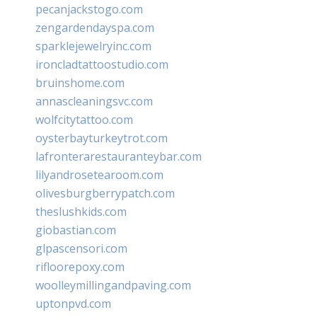
pecanjackstogo.com
zengardendayspa.com
sparklejewelryinc.com
ironcladtattoostudio.com
bruinshome.com
annascleaningsvc.com
wolfcitytattoo.com
oysterbayturkeytrot.com
lafronterarestauranteybar.com
lilyandrosetearoom.com
olivesburgberrypatch.com
theslushkids.com
giobastian.com
glpascensori.com
rifloorepoxy.com
woolleymillingandpaving.com
uptonpvd.com