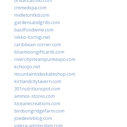
drivancastillo.com
cmmedspa.com
midletontkd.com
gardensandgrills.com
basilfoodwine.com
nikko-tochigi.net
caribbean-corner.com
bluemoongiftcards.com
rivercitysteampunkexpo.com
kchoops.net
mountainsideskateshop.com
kirtlandcitytavern.com
301nutritionspot.com
ammos-stores.com
loceanecreations.com
birdsongridgefarm.com
joiedevivblog.com
valera-amsterdam.com