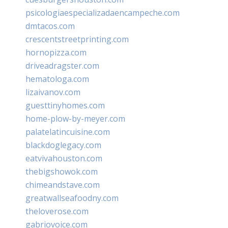
psicologiaespecializadaencampeche.com
dmtacos.com
crescentstreetprinting.com
hornopizza.com
driveadragster.com
hematologa.com
lizaivanov.com
guesttinyhomes.com
home-plow-by-meyer.com
palatelatincuisine.com
blackdoglegacy.com
eatvivahouston.com
thebigshowok.com
chimeandstave.com
greatwallseafoodny.com
theloverose.com
gabriovoice.com