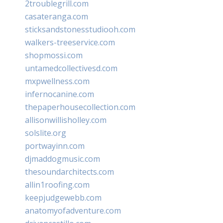
2troublegrill.com
casateranga.com
sticksandstonesstudiooh.com
walkers-treeservice.com
shopmossi.com
untamedcollectivesd.com
mxpwellness.com
infernocanine.com
thepaperhousecollection.com
allisonwillisholley.com
solslite.org
portwayinn.com
djmaddogmusic.com
thesoundarchitects.com
allin1roofing.com
keepjudgewebb.com
anatomyofadventure.com