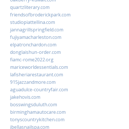
quartzliterary.com
friendsofbroderickpark.com
studiopiattellina.com
jannagrillspringfield.com
fujiyamacharleston.com
elpatronchardon.com
donglaishun-order.com
fiamc-rome2022.org
mariceworldessentials.com
lafisheriarestaurant.com
915jazzandmore.com
aguadulce-countryfair.com
jakehovis.com
bosswingsduluth.com
birminghamautocare.com
tonyscountrykitchen.com
jbellasnailspa.com