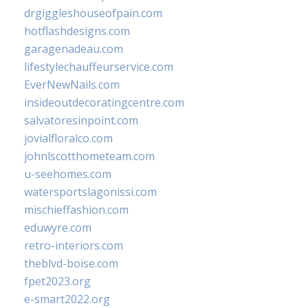
drgiggleshouseofpain.com
hotflashdesigns.com
garagenadeau.com
lifestylechauffeurservice.com
EverNewNails.com
insideoutdecoratingcentre.com
salvatoresinpoint.com
jovialfloralco.com
johnlscotthometeam.com
u-seehomes.com
watersportslagonissi.com
mischieffashion.com
eduwyre.com
retro-interiors.com
theblvd-boise.com
fpet2023.org
e-smart2022.org