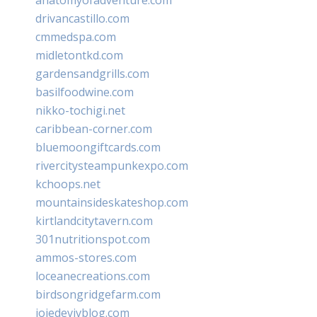
drivancastillo.com
cmmedspa.com
midletontkd.com
gardensandgrills.com
basilfoodwine.com
nikko-tochigi.net
caribbean-corner.com
bluemoongiftcards.com
rivercitysteampunkexpo.com
kchoops.net
mountainsideskateshop.com
kirtlandcitytavern.com
301nutritionspot.com
ammos-stores.com
loceanecreations.com
birdsongridgefarm.com
joiedevivblog.com