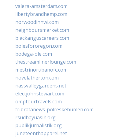
valera-amsterdam.com
libertybrandhemp.com
norwoodinnwi.com
neighboursmarket.com
blackanguscareers.com
bolesfororegon.com
bodega-ole.com
thestreamlinerlounge.com
mestrinorubanofc.com
novelatherton.com
nassvalleygardens.net
electjohnstewart.com
omptourtravels.com
tribratanews-polreskebumen.com
rsudbayuasih.org
publikjurnalistik.org
juneteenthapparel.net