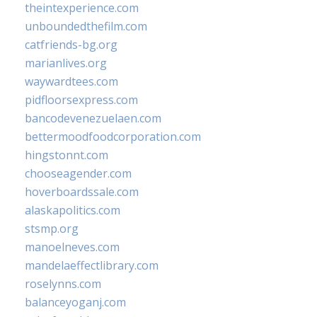
theintexperience.com
unboundedthefilm.com
catfriends-bg.org
marianlives.org
waywardtees.com
pidfloorsexpress.com
bancodevenezuelaen.com
bettermoodfoodcorporation.com
hingstonnt.com
chooseagender.com
hoverboardssale.com
alaskapolitics.com
stsmp.org
manoelneves.com
mandelaeffectlibrary.com
roselynns.com
balanceyoganj.com