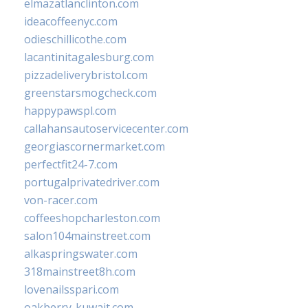
elmazatlanclinton.com
ideacoffeenyc.com
odieschillicothe.com
lacantinitagalesburg.com
pizzadeliverybristol.com
greenstarsmogcheck.com
happypawspl.com
callahansautoservicecenter.com
georgiascornermarket.com
perfectfit24-7.com
portugalprivatedriver.com
von-racer.com
coffeeshopcharleston.com
salon104mainstreet.com
alkaspringswater.com
318mainstreet8h.com
lovenailsspari.com
oakberry-kuwait.com