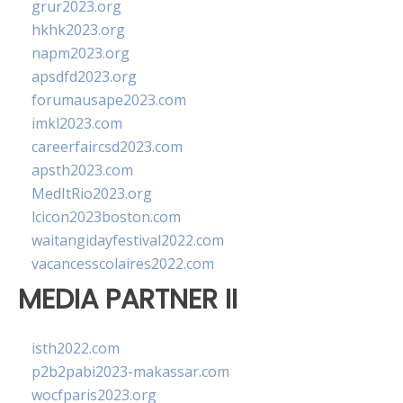
grur2023.org
hkhk2023.org
napm2023.org
apsdfd2023.org
forumausape2023.com
imkl2023.com
careerfaircsd2023.com
apsth2023.com
MedItRio2023.org
lcicon2023boston.com
waitangidayfestival2022.com
vacancesscolaires2022.com
MEDIA PARTNER II
isth2022.com
p2b2pabi2023-makassar.com
wocfparis2023.org