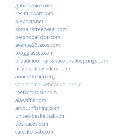
gabriovoice.com
resinflowart.com
p-sports.net
korsairstreetwear.com
petshopallston.com
avenue26tacos.com
topgglasses.com
broadmoornailsspacoloradosprings.com
missblackpasadena.com
anneskitchen.org
valenciamarketytaqueria.com
reefrecordsllc.com
alawaffle.com
aryouthfishing.com
united-basketball.com
tios-tacos.com
cafecito-satx.com