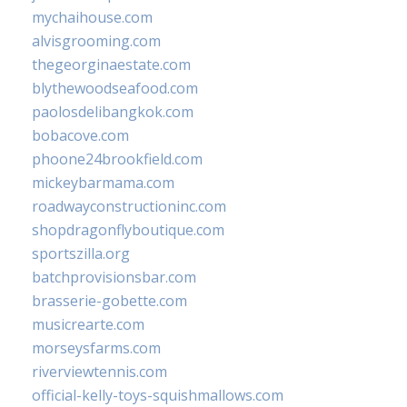
mychaihouse.com
alvisgrooming.com
thegeorginaestate.com
blythewoodseafood.com
paolosdelibangkok.com
bobacove.com
phoone24brookfield.com
mickeybarmama.com
roadwayconstructioninc.com
shopdragonflyboutique.com
sportszilla.org
batchprovisionsbar.com
brasserie-gobette.com
musicrearte.com
morseysfarms.com
riverviewtennis.com
official-kelly-toys-squishmallows.com