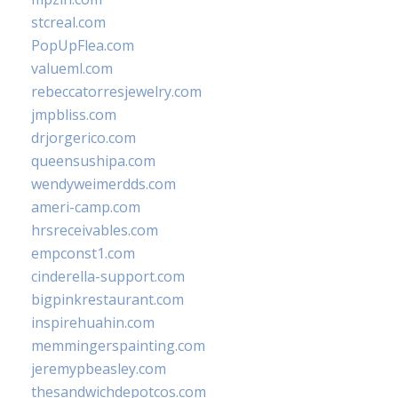
stcreal.com
PopUpFlea.com
valueml.com
rebeccatorresjewelry.com
jmpbliss.com
drjorgerico.com
queensushipa.com
wendyweimerdds.com
ameri-camp.com
hrsreceivables.com
empconst1.com
cinderella-support.com
bigpinkrestaurant.com
inspirehuahin.com
memmingerspainting.com
jeremypbeasley.com
thesandwichdepotcos.com