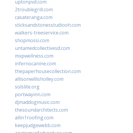
uptonpvd.com
2troublegrill.com
casateranga.com
sticksandstonesstudiooh.com
walkers-treeservice.com
shopmossi.com
untamedcollectivesd.com
mxpwellness.com
infernocanine.com
thepaperhousecollection.com
allisonwillisholley.com
solslite.org
portwayinn.com
djmaddogmusic.com
thesoundarchitects.com
allin1roofing.com
keepjudgewebb.com
anatomyofadventure.com