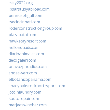
csity2022.org
ibsarstudyabroad.com
bennusehgall.com
tsecincinnati.com
roderconstructiongroup.com
plazabatai.com
hawkscayresort.com
hellonquads.com
diarioanimales.com
decogaleri.com
unavozparadios.com
shoes-vert.com
elbotanicopanama.com
shadyoaksrockportrvpark.com
jccoinlaundry.com
kautorepair.com
marjaeswinebar.com