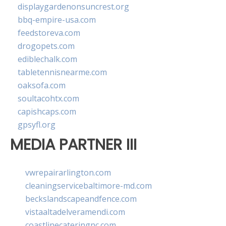
displaygardenonsuncrest.org
bbq-empire-usa.com
feedstoreva.com
drogopets.com
ediblechalk.com
tabletennisnearme.com
oaksofa.com
soultacohtx.com
capishcaps.com
gpsyfl.org
MEDIA PARTNER III
vwrepairarlington.com
cleaningservicebaltimore-md.com
beckslandscapeandfence.com
vistaaltadelveramendi.com
coastlinecateringnc.com