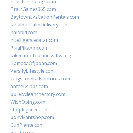
salesforceblogs.com
TrainGames365.com
BaytownEvaCationRentals.com
JabalpurCakeDelivery.com
halobjd.com
intelligenceqatar.com
PikaPikaApp.com
takecareofbusinessdfw.org
HamadaOfJapan.com
VersifyLifestyle.com
kingscreekadventures.com
antaeuslabs.com
purelycleanchemdry.com
WishOping.com
shoplegacee.com
bonvivantshop.com
CupPlante.com
mpzin.com