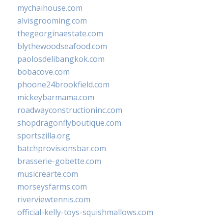
mychaihouse.com
alvisgrooming.com
thegeorginaestate.com
blythewoodseafood.com
paolosdelibangkok.com
bobacove.com
phoone24brookfield.com
mickeybarmama.com
roadwayconstructioninc.com
shopdragonflyboutique.com
sportszilla.org
batchprovisionsbar.com
brasserie-gobette.com
musicrearte.com
morseysfarms.com
riverviewtennis.com
official-kelly-toys-squishmallows.com