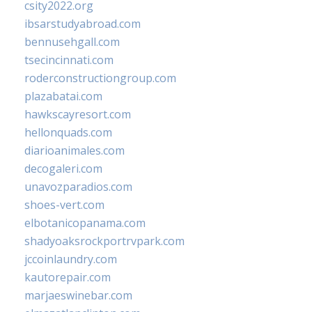
csity2022.org
ibsarstudyabroad.com
bennusehgall.com
tsecincinnati.com
roderconstructiongroup.com
plazabatai.com
hawkscayresort.com
hellonquads.com
diarioanimales.com
decogaleri.com
unavozparadios.com
shoes-vert.com
elbotanicopanama.com
shadyoaksrockportrvpark.com
jccoinlaundry.com
kautorepair.com
marjaeswinebar.com