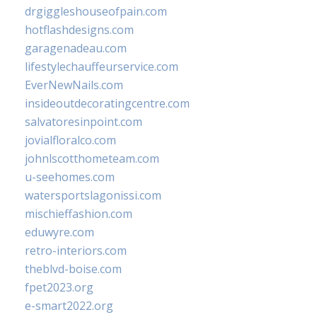
drgiggleshouseofpain.com
hotflashdesigns.com
garagenadeau.com
lifestylechauffeurservice.com
EverNewNails.com
insideoutdecoratingcentre.com
salvatoresinpoint.com
jovialfloralco.com
johnlscotthometeam.com
u-seehomes.com
watersportslagonissi.com
mischieffashion.com
eduwyre.com
retro-interiors.com
theblvd-boise.com
fpet2023.org
e-smart2022.org