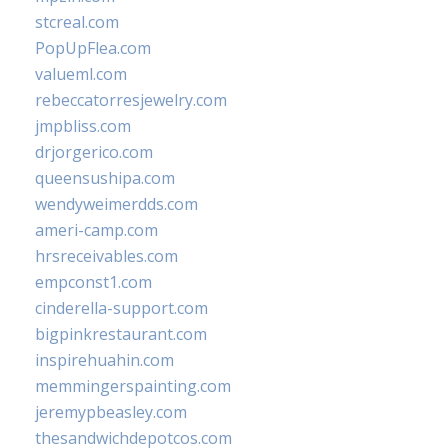
stcreal.com
PopUpFlea.com
valueml.com
rebeccatorresjewelry.com
jmpbliss.com
drjorgerico.com
queensushipa.com
wendyweimerdds.com
ameri-camp.com
hrsreceivables.com
empconst1.com
cinderella-support.com
bigpinkrestaurant.com
inspirehuahin.com
memmingerspainting.com
jeremypbeasley.com
thesandwichdepotcos.com