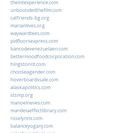
theintexperience.com
unboundedthefilm.com
catfriends-bg.org
marianlives.org
waywardtees.com
pidfloorsexpress.com
bancodevenezuelaen.com
bettermoodfoodcorporation.com
hingstonnt.com
chooseagender.com
hoverboardssale.com
alaskapolitics.com
stsmp.org
manoelneves.com
mandelaeffectlibrary.com
roselynns.com
balanceyoganj.com