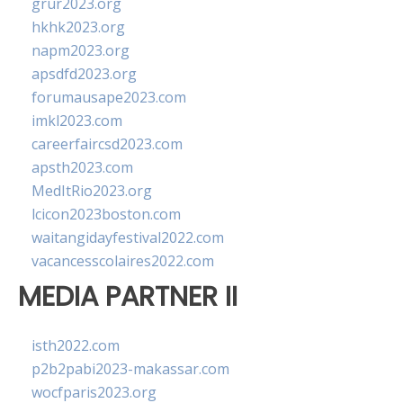
grur2023.org
hkhk2023.org
napm2023.org
apsdfd2023.org
forumausape2023.com
imkl2023.com
careerfaircsd2023.com
apsth2023.com
MedItRio2023.org
lcicon2023boston.com
waitangidayfestival2022.com
vacancesscolaires2022.com
MEDIA PARTNER II
isth2022.com
p2b2pabi2023-makassar.com
wocfparis2023.org