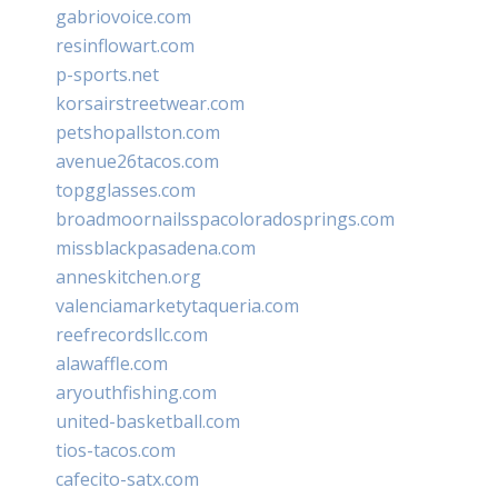
gabriovoice.com
resinflowart.com
p-sports.net
korsairstreetwear.com
petshopallston.com
avenue26tacos.com
topgglasses.com
broadmoornailsspacoloradosprings.com
missblackpasadena.com
anneskitchen.org
valenciamarketytaqueria.com
reefrecordsllc.com
alawaffle.com
aryouthfishing.com
united-basketball.com
tios-tacos.com
cafecito-satx.com