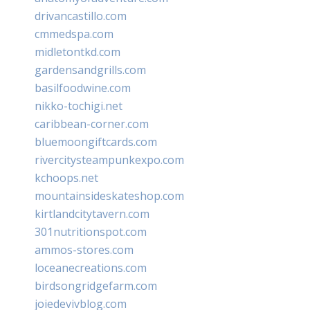
drivancastillo.com
cmmedspa.com
midletontkd.com
gardensandgrills.com
basilfoodwine.com
nikko-tochigi.net
caribbean-corner.com
bluemoongiftcards.com
rivercitysteampunkexpo.com
kchoops.net
mountainsideskateshop.com
kirtlandcitytavern.com
301nutritionspot.com
ammos-stores.com
loceanecreations.com
birdsongridgefarm.com
joiedevivblog.com