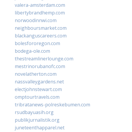
valera-amsterdam.com
libertybrandhemp.com
norwoodinnwi.com
neighboursmarket.com
blackanguscareers.com
bolesfororegon.com
bodega-ole.com
thestreamlinerlounge.com
mestrinorubanofc.com
novelatherton.com
nassvalleygardens.net
electjohnstewart.com
omptourtravels.com
tribratanews-polreskebumen.com
rsudbayuasih.org
publikjurnalistik.org
juneteenthapparel.net