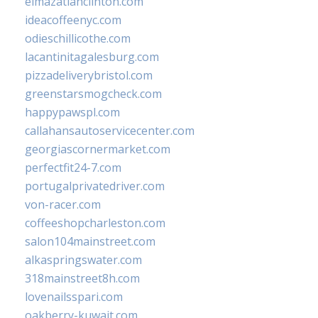
elmazatlanclinton.com
ideacoffeenyc.com
odieschillicothe.com
lacantinitagalesburg.com
pizzadeliverybristol.com
greenstarsmogcheck.com
happypawspl.com
callahansautoservicecenter.com
georgiascornermarket.com
perfectfit24-7.com
portugalprivatedriver.com
von-racer.com
coffeeshopcharleston.com
salon104mainstreet.com
alkaspringswater.com
318mainstreet8h.com
lovenailsspari.com
oakberry-kuwait.com