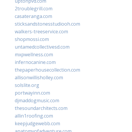
uptonpvd.com
2troublegrill.com
casateranga.com
sticksandstonesstudiooh.com
walkers-treeservice.com
shopmossi.com
untamedcollectivesd.com
mxpwellness.com
infernocanine.com
thepaperhousecollection.com
allisonwillisholley.com
solslite.org
portwayinn.com
djmaddogmusic.com
thesoundarchitects.com
allin1roofing.com
keepjudgewebb.com
anatomyofadventure.com