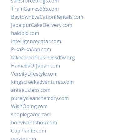
salesforceblogs.com
TrainGames365.com
BaytownEvaCationRentals.com
JabalpurCakeDelivery.com
halobjd.com
intelligenceqatar.com
PikaPikaApp.com
takecareofbusinessdfw.org
HamadaOfJapan.com
VersifyLifestyle.com
kingscreekadventures.com
antaeuslabs.com
purelycleanchemdry.com
WishOping.com
shoplegacee.com
bonvivantshop.com
CupPlante.com
mpzin.com