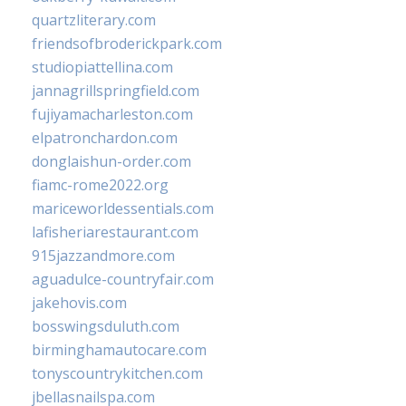
quartzliterary.com
friendsofbroderickpark.com
studiopiattellina.com
jannagrillspringfield.com
fujiyamacharleston.com
elpatronchardon.com
donglaishun-order.com
fiamc-rome2022.org
mariceworldessentials.com
lafisheriarestaurant.com
915jazzandmore.com
aguadulce-countryfair.com
jakehovis.com
bosswingsduluth.com
birminghamautocare.com
tonyscountrykitchen.com
jbellasnailspa.com