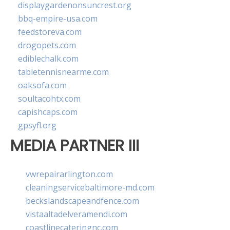
displaygardenonsuncrest.org
bbq-empire-usa.com
feedstoreva.com
drogopets.com
ediblechalk.com
tabletennisnearme.com
oaksofa.com
soultacohtx.com
capishcaps.com
gpsyfl.org
MEDIA PARTNER III
vwrepairarlington.com
cleaningservicebaltimore-md.com
beckslandscapeandfence.com
vistaaltadelveramendi.com
coastlinecateringnc.com