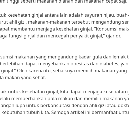
tinggi seperti makanan olahan dan makanan cepat saji.
 kesehatan ginjal antara lain adalah sayuran hijau, buah-
nurut ahli gizi, makanan-makanan tersebut mengandung ser
g dapat membantu menjaga kesehatan ginjal. “Konsumsi ma
a fungsi ginjal dan mencegah penyakit ginjal,” ujar dr.
konsumsi makanan yang mengandung kadar gula dan lemak t
 berlebihan dapat menyebabkan obesitas dan diabetes, yan
ginjal.” Oleh karena itu, sebaiknya memilih makanan yang
la makan yang sehat.
 untuk kesehatan ginjal, kita dapat menjaga kesehatan g
 selalu memperhatikan pola makan dan memilih makanan y
 Jangan lupa untuk berkonsultasi dengan ahli gizi atau dokt
kebutuhan tubuh kita. Semoga artikel ini bermanfaat unt