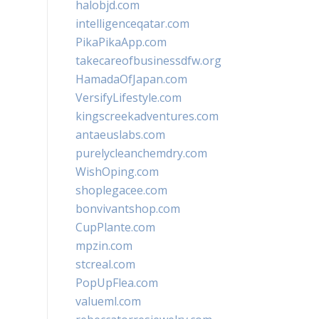
halobjd.com
intelligenceqatar.com
PikaPikaApp.com
takecareofbusinessdfw.org
HamadaOfJapan.com
VersifyLifestyle.com
kingscreekadventures.com
antaeuslabs.com
purelycleanchemdry.com
WishOping.com
shoplegacee.com
bonvivantshop.com
CupPlante.com
mpzin.com
stcreal.com
PopUpFlea.com
valueml.com