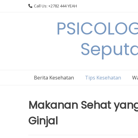
Skip
Call Us: +2782 444 YEAH
to
content
PSICOLOG
Seput
Berita Kesehatan
Tips Kesehatan
Wa
Makanan Sehat yang
Ginjal