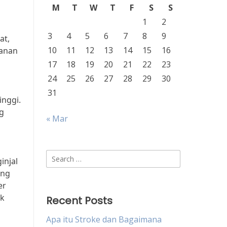
M
T
W
T
F
S
S
1
2
3
4
5
6
7
8
9
at,
10
11
12
13
14
15
16
kanan
17
18
19
20
21
22
23
24
25
26
27
28
29
30
31
inggi.
g
« Mar
Search
injal
for:
ang
er
uk
Recent Posts
Apa itu Stroke dan Bagaimana