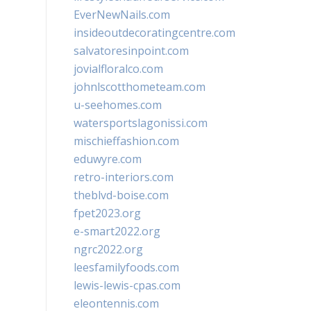
EverNewNails.com
insideoutdecoratingcentre.com
salvatoresinpoint.com
jovialfloralco.com
johnlscotthometeam.com
u-seehomes.com
watersportslagonissi.com
mischieffashion.com
eduwyre.com
retro-interiors.com
theblvd-boise.com
fpet2023.org
e-smart2022.org
ngrc2022.org
leesfamilyfoods.com
lewis-lewis-cpas.com
eleontennis.com