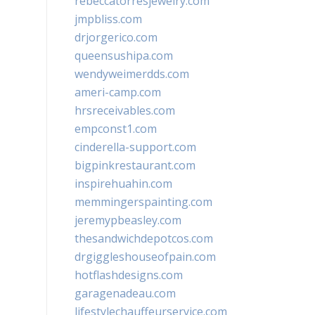
rebeccatorresjewelry.com
jmpbliss.com
drjorgerico.com
queensushipa.com
wendyweimerdds.com
ameri-camp.com
hrsreceivables.com
empconst1.com
cinderella-support.com
bigpinkrestaurant.com
inspirehuahin.com
memmingerspainting.com
jeremypbeasley.com
thesandwichdepotcos.com
drgiggleshouseofpain.com
hotflashdesigns.com
garagenadeau.com
lifestylechauffeurservice.com