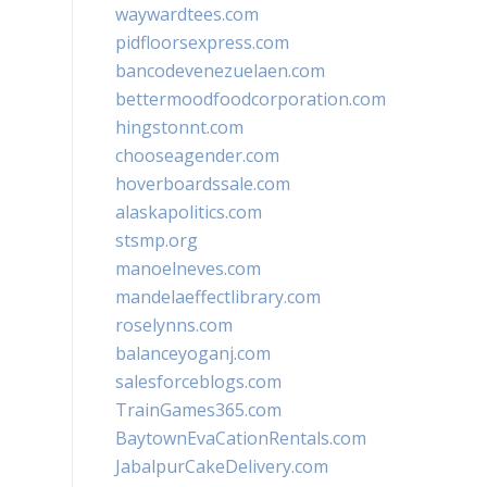
waywardtees.com
pidfloorsexpress.com
bancodevenezuelaen.com
bettermoodfoodcorporation.com
hingstonnt.com
chooseagender.com
hoverboardssale.com
alaskapolitics.com
stsmp.org
manoelneves.com
mandelaeffectlibrary.com
roselynns.com
balanceyoganj.com
salesforceblogs.com
TrainGames365.com
BaytownEvaCationRentals.com
JabalpurCakeDelivery.com