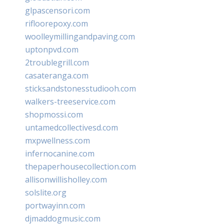
glpascensori.com
rifloorepoxy.com
woolleymillingandpaving.com
uptonpvd.com
2troublegrill.com
casateranga.com
sticksandstonesstudiooh.com
walkers-treeservice.com
shopmossi.com
untamedcollectivesd.com
mxpwellness.com
infernocanine.com
thepaperhousecollection.com
allisonwillisholley.com
solslite.org
portwayinn.com
djmaddogmusic.com