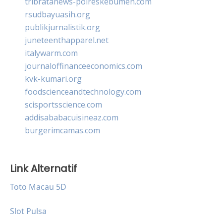
tribratanews-polreskebumen.com
rsudbayuasih.org
publikjurnalistik.org
juneteenthapparel.net
italywarm.com
journaloffinanceeconomics.com
kvk-kumari.org
foodscienceandtechnology.com
scisportsscience.com
addisababacuisineaz.com
burgerimcamas.com
Link Alternatif
Toto Macau 5D
Slot Pulsa