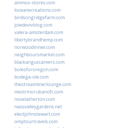
ammos-stores.com
loceanecreations.com
birdsongridgefarm.com
joiedevivblog.com
valera-amsterdam.com
libertybrandhemp.com
norwoodinnwi.com
neighboursmarket.com
blackanguscareers.com
bolesfororegon.com
bodega-ole.com
thestreamlinerlounge.com
mestrinorubanofc.com
novelatherton.com
nassvalleygardens.net
electjohnstewart.com
omptourtravels.com