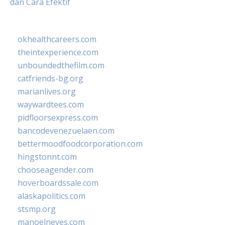
dan Cara Efektif
okhealthcareers.com
theintexperience.com
unboundedthefilm.com
catfriends-bg.org
marianlives.org
waywardtees.com
pidfloorsexpress.com
bancodevenezuelaen.com
bettermoodfoodcorporation.com
hingstonnt.com
chooseagender.com
hoverboardssale.com
alaskapolitics.com
stsmp.org
manoelneves.com