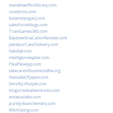
mandelaeffectlibrary.com
roselynns.com
balanceyoganj.com
salesforceblogs.com
TrainGames365.com
BaytownEvaCationRentals.com
JabalpurCakeDelivery.com
halobjd.com
intelligenceqatar.com
PikaPikaApp.com
takecareofbusinessdfw.org
HamadaOfJapan.com
VersifyLifestyle.com
kingscreekadventures.com
antaeuslabs.com
purelycleanchemdry.com
WishOping.com