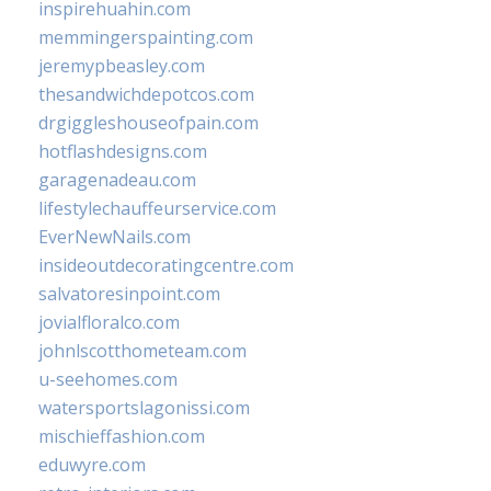
inspirehuahin.com
memmingerspainting.com
jeremypbeasley.com
thesandwichdepotcos.com
drgiggleshouseofpain.com
hotflashdesigns.com
garagenadeau.com
lifestylechauffeurservice.com
EverNewNails.com
insideoutdecoratingcentre.com
salvatoresinpoint.com
jovialfloralco.com
johnlscotthometeam.com
u-seehomes.com
watersportslagonissi.com
mischieffashion.com
eduwyre.com