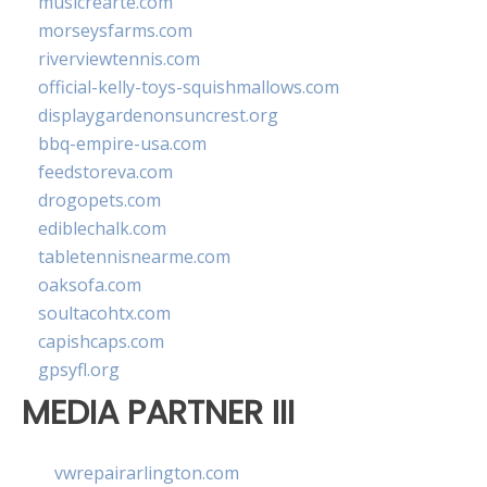
musicrearte.com
morseysfarms.com
riverviewtennis.com
official-kelly-toys-squishmallows.com
displaygardenonsuncrest.org
bbq-empire-usa.com
feedstoreva.com
drogopets.com
ediblechalk.com
tabletennisnearme.com
oaksofa.com
soultacohtx.com
capishcaps.com
gpsyfl.org
MEDIA PARTNER III
vwrepairarlington.com