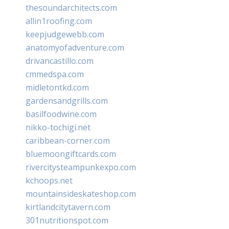
thesoundarchitects.com
allin1roofing.com
keepjudgewebb.com
anatomyofadventure.com
drivancastillo.com
cmmedspa.com
midletontkd.com
gardensandgrills.com
basilfoodwine.com
nikko-tochigi.net
caribbean-corner.com
bluemoongiftcards.com
rivercitysteampunkexpo.com
kchoops.net
mountainsideskateshop.com
kirtlandcitytavern.com
301nutritionspot.com