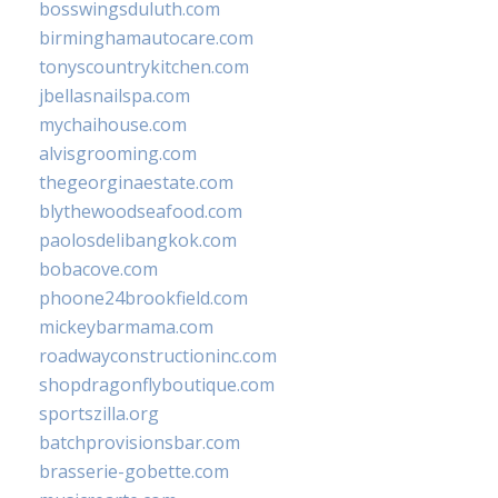
bosswingsduluth.com
birminghamautocare.com
tonyscountrykitchen.com
jbellasnailspa.com
mychaihouse.com
alvisgrooming.com
thegeorginaestate.com
blythewoodseafood.com
paolosdelibangkok.com
bobacove.com
phoone24brookfield.com
mickeybarmama.com
roadwayconstructioninc.com
shopdragonflyboutique.com
sportszilla.org
batchprovisionsbar.com
brasserie-gobette.com