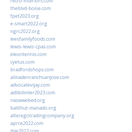
retro-interiors.com
theblvd-boise.com
fpet2023.org
e-smart2022.org
ngrc2022.org
leesfamilyfoods.com
lewis-lewis-cpas.com
eleontennis.com
cyetus.com
bradfordshops.com
almadenranchsanjose.com
advocatevijay.com
adlibilimler2023.com
naswwebed.org
balithut-manado.org
alteregotradingcompany.org
aprce2022.com
ibie2022.com