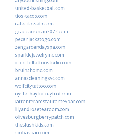
aryouthfishing.com
united-basketball.com
tios-tacos.com
cafecito-satx.com
graduacionviu2023.com
pecanjackstogo.com
zengardendayspa.com
sparklejewelryinc.com
ironcladtattoostudio.com
bruinshome.com
annascleaningsvc.com
wolfcitytattoo.com
oysterbayturkeytrot.com
lafronterarestauranteybar.com
lilyandrosetearoom.com
olivesburgberrypatch.com
theslushkids.com
giobastian.com