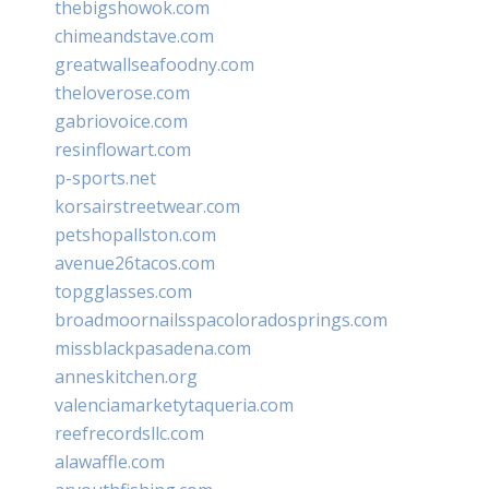
thebigshowok.com
chimeandstave.com
greatwallseafoodny.com
theloverose.com
gabriovoice.com
resinflowart.com
p-sports.net
korsairstreetwear.com
petshopallston.com
avenue26tacos.com
topgglasses.com
broadmoornailsspacoloradosprings.com
missblackpasadena.com
anneskitchen.org
valenciamarketytaqueria.com
reefrecordsllc.com
alawaffle.com