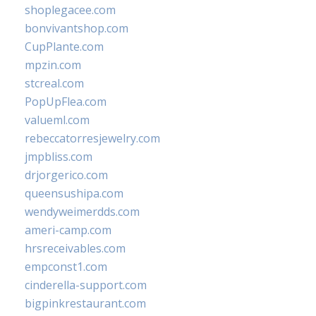
shoplegacee.com
bonvivantshop.com
CupPlante.com
mpzin.com
stcreal.com
PopUpFlea.com
valueml.com
rebeccatorresjewelry.com
jmpbliss.com
drjorgerico.com
queensushipa.com
wendyweimerdds.com
ameri-camp.com
hrsreceivables.com
empconst1.com
cinderella-support.com
bigpinkrestaurant.com