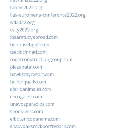
ifac-hms2022.org
taoms2022.org
iias-euromena-conference2022.org
ivd2022.org
csity2022.org
ibsarstudyabroad.com
bennusehgall.com
tsecincinnati.com
roderconstructiongroup.com
plazabatai.com
hawkscayresort.com
hellonquads.com
diarioanimales.com
decogaleri.com
unavozparadios.com
shoes-vert.com
elbotanicopanama.com
shadyoaksrockportrvpark.com