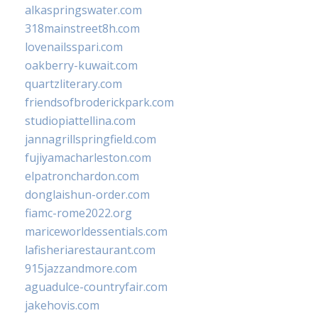
alkaspringswater.com
318mainstreet8h.com
lovenailsspari.com
oakberry-kuwait.com
quartzliterary.com
friendsofbroderickpark.com
studiopiattellina.com
jannagrillspringfield.com
fujiyamacharleston.com
elpatronchardon.com
donglaishun-order.com
fiamc-rome2022.org
mariceworldessentials.com
lafisheriarestaurant.com
915jazzandmore.com
aguadulce-countryfair.com
jakehovis.com