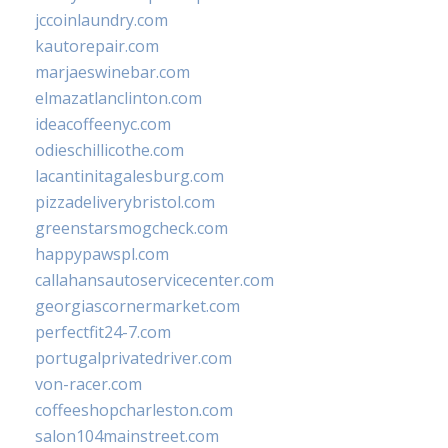
jccoinlaundry.com
kautorepair.com
marjaeswinebar.com
elmazatlanclinton.com
ideacoffeenyc.com
odieschillicothe.com
lacantinitagalesburg.com
pizzadeliverybristol.com
greenstarsmogcheck.com
happypawspl.com
callahansautoservicecenter.com
georgiascornermarket.com
perfectfit24-7.com
portugalprivatedriver.com
von-racer.com
coffeeshopcharleston.com
salon104mainstreet.com