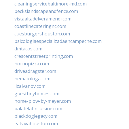
cleaningservicebaltimore-md.com
beckslandscapeandfence.com
vistaaltadelveramendi.com
coastlinecateringnc.com
cuesburgershouston.com
psicologiaespecializadaencampeche.com
dmtacos.com
crescentstreetprinting.com
hornopizza.com
driveadragster.com
hematologa.com
lizaivanov.com
guesttinyhomes.com
home-plow-by-meyer.com
palatelatincuisine.com
blackdoglegacy.com
eatvivahouston.com