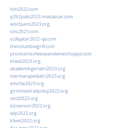
isth2022.com
p2b2pabi2023-makassar.com
wocfparis2023.org
sinc2023.com
scdlqatar2022-qa.com
thecolumbiagrill.com
provisionscheeseandwineshoppe.com
khedi2023.org
akademikgeriatri2023.org
marmarapediatri2023.org
emchie2023.org
girisimselradyoloji2022.org
utcd2022.org
biosensor2022.org
ialp2022.org
klivet2022.org