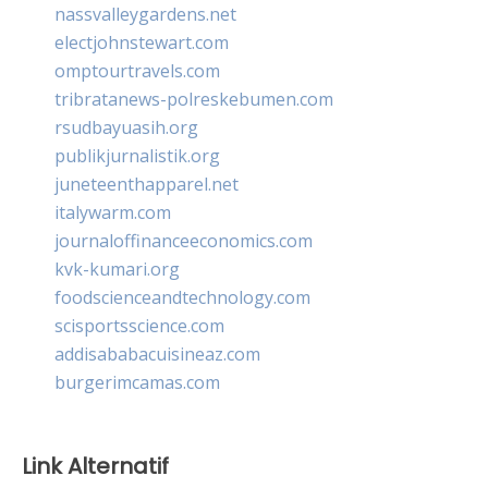
nassvalleygardens.net
electjohnstewart.com
omptourtravels.com
tribratanews-polreskebumen.com
rsudbayuasih.org
publikjurnalistik.org
juneteenthapparel.net
italywarm.com
journaloffinanceeconomics.com
kvk-kumari.org
foodscienceandtechnology.com
scisportsscience.com
addisababacuisineaz.com
burgerimcamas.com
Link Alternatif