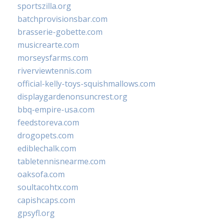
sportszilla.org
batchprovisionsbar.com
brasserie-gobette.com
musicrearte.com
morseysfarms.com
riverviewtennis.com
official-kelly-toys-squishmallows.com
displaygardenonsuncrest.org
bbq-empire-usa.com
feedstoreva.com
drogopets.com
ediblechalk.com
tabletennisnearme.com
oaksofa.com
soultacohtx.com
capishcaps.com
gpsyfl.org