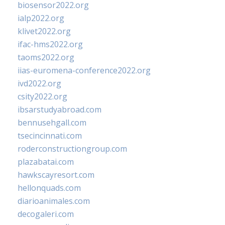
biosensor2022.org
ialp2022.org
klivet2022.org
ifac-hms2022.org
taoms2022.org
iias-euromena-conference2022.org
ivd2022.org
csity2022.org
ibsarstudyabroad.com
bennusehgall.com
tsecincinnati.com
roderconstructiongroup.com
plazabatai.com
hawkscayresort.com
hellonquads.com
diarioanimales.com
decogaleri.com