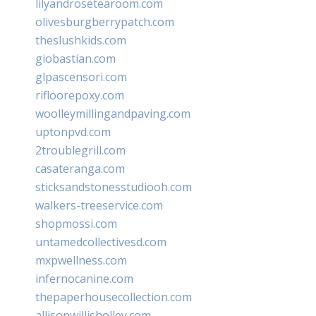
lilyandrosetearoom.com
olivesburgberrypatch.com
theslushkids.com
giobastian.com
glpascensori.com
rifloorepoxy.com
woolleymillingandpaving.com
uptonpvd.com
2troublegrill.com
casateranga.com
sticksandstonesstudiooh.com
walkers-treeservice.com
shopmossi.com
untamedcollectivesd.com
mxpwellness.com
infernocanine.com
thepaperhousecollection.com
allisonwillisholley.com