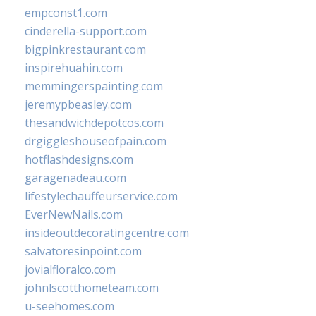
empconst1.com
cinderella-support.com
bigpinkrestaurant.com
inspirehuahin.com
memmingerspainting.com
jeremypbeasley.com
thesandwichdepotcos.com
drgiggleshouseofpain.com
hotflashdesigns.com
garagenadeau.com
lifestylechauffeurservice.com
EverNewNails.com
insideoutdecoratingcentre.com
salvatoresinpoint.com
jovialfloralco.com
johnlscotthometeam.com
u-seehomes.com