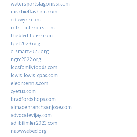
watersportslagonissi.com
mischieffashion.com
eduwyre.com
retro-interiors.com
theblvd-boise.com
fpet2023.org
e-smart2022.org
ngrc2022.org
leesfamilyfoods.com
lewis-lewis-cpas.com
eleontennis.com
cyetus.com
bradfordshops.com
almadenranchsanjose.com
advocatevijay.com
adlibilimler2023.com
naswwebed.org