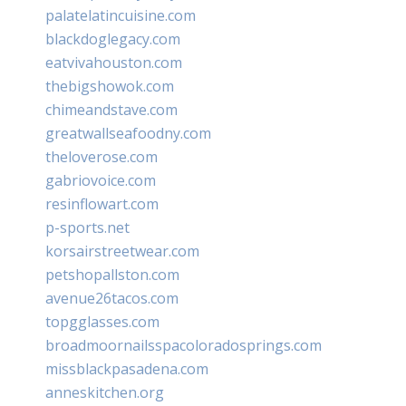
palatelatincuisine.com
blackdoglegacy.com
eatvivahouston.com
thebigshowok.com
chimeandstave.com
greatwallseafoodny.com
theloverose.com
gabriovoice.com
resinflowart.com
p-sports.net
korsairstreetwear.com
petshopallston.com
avenue26tacos.com
topgglasses.com
broadmoornailsspacoloradosprings.com
missblackpasadena.com
anneskitchen.org