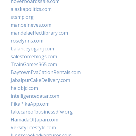
hoverboardssale.com
alaskapolitics.com
stsmp.org
manoelneves.com
mandelaeffectlibrary.com
roselynns.com
balanceyoganj.com
salesforceblogs.com
TrainGames365.com
BaytownEvaCationRentals.com
JabalpurCakeDelivery.com
halobjd.com
intelligenceqatar.com
PikaPikaApp.com
takecareofbusinessdfw.org
HamadaOfJapan.com
VersifyLifestyle.com
kingscreekadventures.com