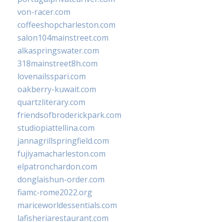
von-racer.com
coffeeshopcharleston.com
salon104mainstreet.com
alkaspringswater.com
318mainstreet8h.com
lovenailsspari.com
oakberry-kuwait.com
quartzliterary.com
friendsofbroderickpark.com
studiopiattellina.com
jannagrillspringfield.com
fujiyamacharleston.com
elpatronchardon.com
donglaishun-order.com
fiamc-rome2022.org
mariceworldessentials.com
lafisheriarestaurant.com