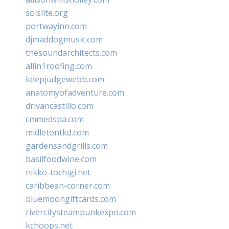
solslite.org
portwayinn.com
djmaddogmusic.com
thesoundarchitects.com
allin1roofing.com
keepjudgewebb.com
anatomyofadventure.com
drivancastillo.com
cmmedspa.com
midletontkd.com
gardensandgrills.com
basilfoodwine.com
nikko-tochigi.net
caribbean-corner.com
bluemoongiftcards.com
rivercitysteampunkexpo.com
kchoops.net