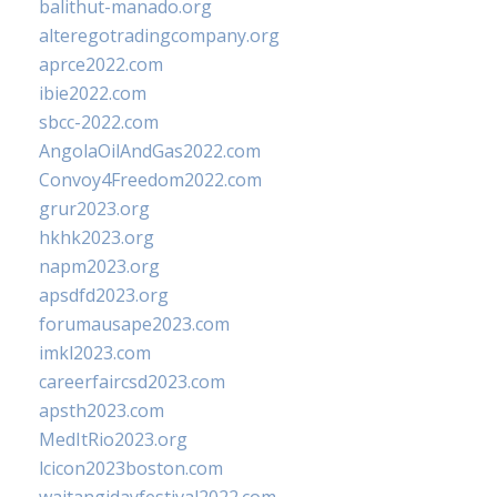
balithut-manado.org
alteregotradingcompany.org
aprce2022.com
ibie2022.com
sbcc-2022.com
AngolaOilAndGas2022.com
Convoy4Freedom2022.com
grur2023.org
hkhk2023.org
napm2023.org
apsdfd2023.org
forumausape2023.com
imkl2023.com
careerfaircsd2023.com
apsth2023.com
MedItRio2023.org
lcicon2023boston.com