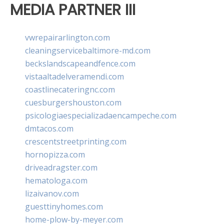
MEDIA PARTNER III
vwrepairarlington.com
cleaningservicebaltimore-md.com
beckslandscapeandfence.com
vistaaltadelveramendi.com
coastlinecateringnc.com
cuesburgershouston.com
psicologiaespecializadaencampeche.com
dmtacos.com
crescentstreetprinting.com
hornopizza.com
driveadragster.com
hematologa.com
lizaivanov.com
guesttinyhomes.com
home-plow-by-meyer.com