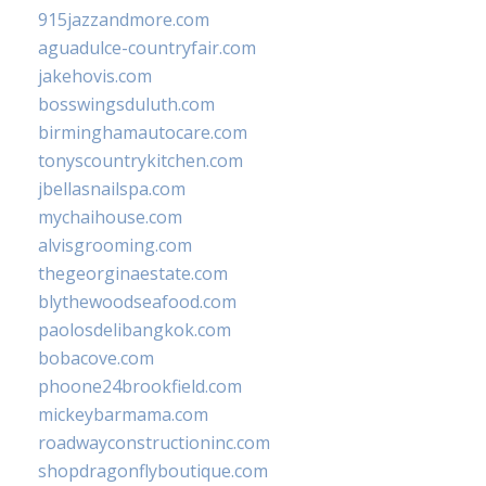
915jazzandmore.com
aguadulce-countryfair.com
jakehovis.com
bosswingsduluth.com
birminghamautocare.com
tonyscountrykitchen.com
jbellasnailspa.com
mychaihouse.com
alvisgrooming.com
thegeorginaestate.com
blythewoodseafood.com
paolosdelibangkok.com
bobacove.com
phoone24brookfield.com
mickeybarmama.com
roadwayconstructioninc.com
shopdragonflyboutique.com