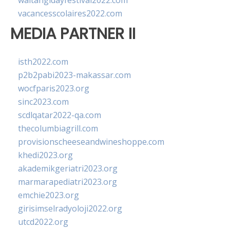
waitangidayfestival2022.com
vacancesscolaires2022.com
MEDIA PARTNER II
isth2022.com
p2b2pabi2023-makassar.com
wocfparis2023.org
sinc2023.com
scdlqatar2022-qa.com
thecolumbiagrill.com
provisionscheeseandwineshoppe.com
khedi2023.org
akademikgeriatri2023.org
marmarapediatri2023.org
emchie2023.org
girisimselradyoloji2022.org
utcd2022.org