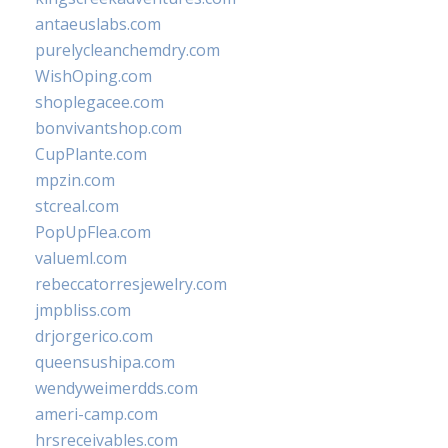
antaeuslabs.com
purelycleanchemdry.com
WishOping.com
shoplegacee.com
bonvivantshop.com
CupPlante.com
mpzin.com
stcreal.com
PopUpFlea.com
valueml.com
rebeccatorresjewelry.com
jmpbliss.com
drjorgerico.com
queensushipa.com
wendyweimerdds.com
ameri-camp.com
hrsreceivables.com