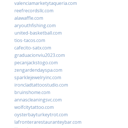
valenciamarketytaqueria.com
reefrecordsllc.com
alawaffle.com
aryouthfishing.com
united-basketball.com
tios-tacos.com
cafecito-satx.com
graduacionviu2023.com
pecanjackstogo.com
zengardendayspa.com
sparklejewelryinc.com
ironcladtattoostudio.com
bruinshome.com
annascleaningsvc.com
wolfcitytattoo.com
oysterbayturkeytrot.com
lafronterarestauranteybar.com