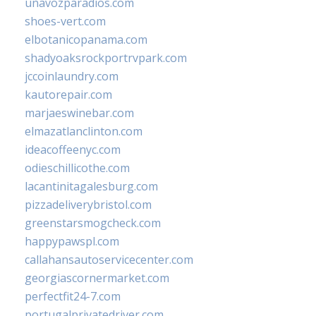
unavozparadios.com
shoes-vert.com
elbotanicopanama.com
shadyoaksrockportrvpark.com
jccoinlaundry.com
kautorepair.com
marjaeswinebar.com
elmazatlanclinton.com
ideacoffeenyc.com
odieschillicothe.com
lacantinitagalesburg.com
pizzadeliverybristol.com
greenstarsmogcheck.com
happypawspl.com
callahansautoservicecenter.com
georgiascornermarket.com
perfectfit24-7.com
portugalprivatedriver.com