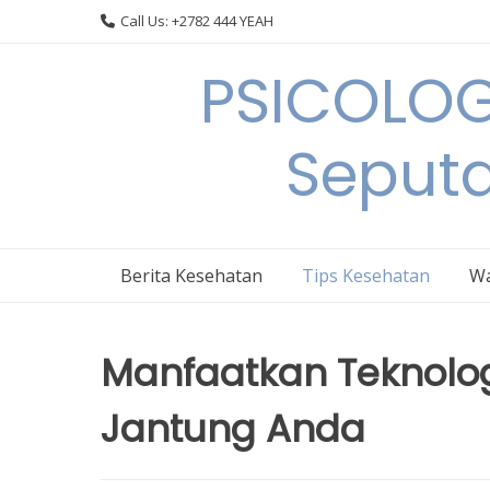
Skip
Call Us: +2782 444 YEAH
to
content
PSICOLOG
Seput
Berita Kesehatan
Tips Kesehatan
Wa
Manfaatkan Teknolo
Jantung Anda