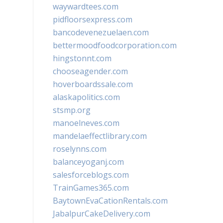
waywardtees.com
pidfloorsexpress.com
bancodevenezuelaen.com
bettermoodfoodcorporation.com
hingstonnt.com
chooseagender.com
hoverboardssale.com
alaskapolitics.com
stsmp.org
manoelneves.com
mandelaeffectlibrary.com
roselynns.com
balanceyoganj.com
salesforceblogs.com
TrainGames365.com
BaytownEvaCationRentals.com
JabalpurCakeDelivery.com