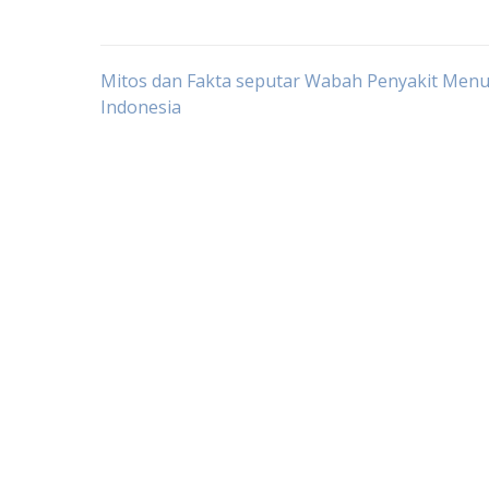
Post
Mitos dan Fakta seputar Wabah Penyakit Menul
Indonesia
navigation