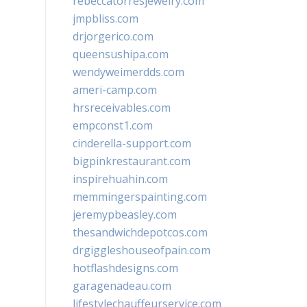
rebeccatorresjewelry.com
jmpbliss.com
drjorgerico.com
queensushipa.com
wendyweimerdds.com
ameri-camp.com
hrsreceivables.com
empconst1.com
cinderella-support.com
bigpinkrestaurant.com
inspirehuahin.com
memmingerspainting.com
jeremypbeasley.com
thesandwichdepotcos.com
drgiggleshouseofpain.com
hotflashdesigns.com
garagenadeau.com
lifestylechauffeurservice.com