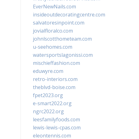
EverNewNails.com
insideoutdecoratingcentre.com
salvatoresinpoint.com
jovialfloralco.com
johnlscotthometeam.com
u-seehomes.com
watersportslagonissi.com
mischieffashion.com
eduwyre.com
retro-interiors.com
theblvd-boise.com
fpet2023.org
e-smart2022.org
ngrc2022.org
leesfamilyfoods.com
lewis-lewis-cpas.com
eleontennis.com