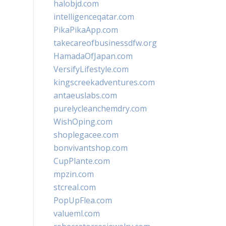
halobjd.com
intelligenceqatar.com
PikaPikaApp.com
takecareofbusinessdfw.org
HamadaOfJapan.com
VersifyLifestyle.com
kingscreekadventures.com
antaeuslabs.com
purelycleanchemdry.com
WishOping.com
shoplegacee.com
bonvivantshop.com
CupPlante.com
mpzin.com
stcreal.com
PopUpFlea.com
valueml.com