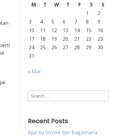
M
T
W
T
F
S
S
1
2
3
4
5
6
7
8
9
atan
10
11
12
13
14
15
16
17
18
19
20
21
22
23
perti
24
25
26
27
28
29
30
ya
31
« Mar
gai
Search
for:
Recent Posts
Apa itu Stroke dan Bagaimana