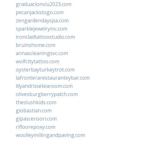
graduacionviu2023.com
pecanjackstogo.com
zengardendayspa.com
sparklejewelryinc.com
ironcladtattoostudio.com
bruinshome.com
annascleaningsvc.com
wolfcitytattoo.com
oysterbayturkeytrot.com
lafronterarestauranteybar.com
lilyandrosetearoom.com
olivesburgberrypatch.com
theslushkids.com
giobastian.com
glpascensori.com
rifloorepoxy.com
woolleymillingandpaving.com