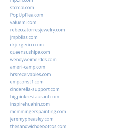
mpzin.com
stcreal.com
PopUpFlea.com
valueml.com
rebeccatorresjewelry.com
jmpbliss.com
drjorgerico.com
queensushipa.com
wendyweimerdds.com
ameri-camp.com
hrsreceivables.com
empconst1.com
cinderella-support.com
bigpinkrestaurant.com
inspirehuahin.com
memmingerspainting.com
jeremypbeasley.com
thesandwichdepotcos.com