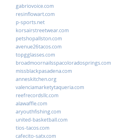
gabriovoice.com
resinflowart.com
p-sports.net
korsairstreetwear.com
petshopallston.com
avenue26tacos.com
topgglasses.com
broadmoornailsspacoloradosprings.com
missblackpasadena.com
anneskitchen.org
valenciamarketytaqueria.com
reefrecordsllc.com
alawaffle.com
aryouthfishing.com
united-basketball.com
tios-tacos.com
cafecito-satx.com