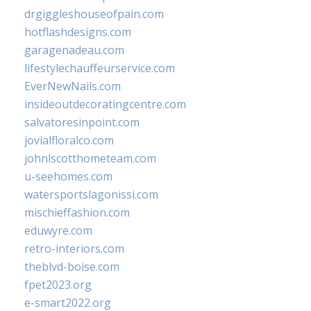
drgiggleshouseofpain.com
hotflashdesigns.com
garagenadeau.com
lifestylechauffeurservice.com
EverNewNails.com
insideoutdecoratingcentre.com
salvatoresinpoint.com
jovialfloralco.com
johnlscotthometeam.com
u-seehomes.com
watersportslagonissi.com
mischieffashion.com
eduwyre.com
retro-interiors.com
theblvd-boise.com
fpet2023.org
e-smart2022.org