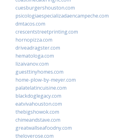
cuesburgershouston.com
psicologiaespecializadaencampeche.com
dmtacos.com
crescentstreetprinting.com
hornopizza.com
driveadragster.com
hematologa.com
lizaivanov.com
guesttinyhomes.com
home-plow-by-meyer.com
palatelatincuisine.com
blackdoglegacy.com
eatvivahouston.com
thebigshowok.com
chimeandstave.com
greatwallseafoodny.com
theloverose.com