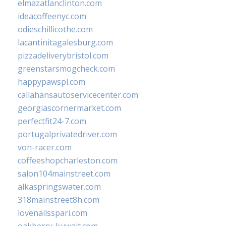
elmazatlanclinton.com
ideacoffeenyc.com
odieschillicothe.com
lacantinitagalesburg.com
pizzadeliverybristol.com
greenstarsmogcheck.com
happypawspl.com
callahansautoservicecenter.com
georgiascornermarket.com
perfectfit24-7.com
portugalprivatedriver.com
von-racer.com
coffeeshopcharleston.com
salon104mainstreet.com
alkaspringswater.com
318mainstreet8h.com
lovenailsspari.com