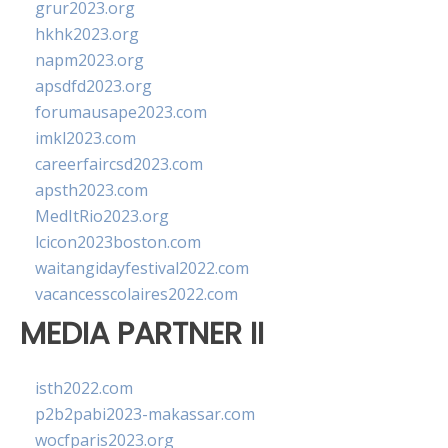
grur2023.org
hkhk2023.org
napm2023.org
apsdfd2023.org
forumausape2023.com
imkl2023.com
careerfaircsd2023.com
apsth2023.com
MedItRio2023.org
lcicon2023boston.com
waitangidayfestival2022.com
vacancesscolaires2022.com
MEDIA PARTNER II
isth2022.com
p2b2pabi2023-makassar.com
wocfparis2023.org