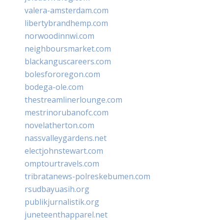
valera-amsterdam.com
libertybrandhemp.com
norwoodinnwi.com
neighboursmarket.com
blackanguscareers.com
bolesfororegon.com
bodega-ole.com
thestreamlinerlounge.com
mestrinorubanofc.com
novelatherton.com
nassvalleygardens.net
electjohnstewart.com
omptourtravels.com
tribratanews-polreskebumen.com
rsudbayuasih.org
publikjurnalistik.org
juneteenthapparel.net