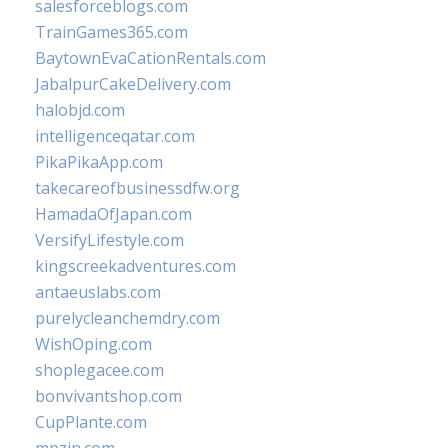
salesforceblogs.com
TrainGames365.com
BaytownEvaCationRentals.com
JabalpurCakeDelivery.com
halobjd.com
intelligenceqatar.com
PikaPikaApp.com
takecareofbusinessdfw.org
HamadaOfJapan.com
VersifyLifestyle.com
kingscreekadventures.com
antaeuslabs.com
purelycleanchemdry.com
WishOping.com
shoplegacee.com
bonvivantshop.com
CupPlante.com