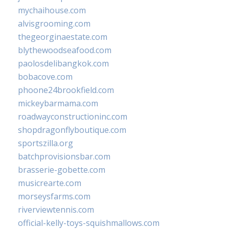
mychaihouse.com
alvisgrooming.com
thegeorginaestate.com
blythewoodseafood.com
paolosdelibangkok.com
bobacove.com
phoone24brookfield.com
mickeybarmama.com
roadwayconstructioninc.com
shopdragonflyboutique.com
sportszilla.org
batchprovisionsbar.com
brasserie-gobette.com
musicrearte.com
morseysfarms.com
riverviewtennis.com
official-kelly-toys-squishmallows.com