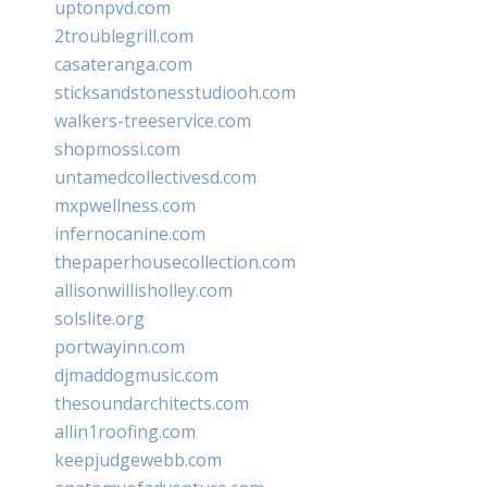
uptonpvd.com
2troublegrill.com
casateranga.com
sticksandstonesstudiooh.com
walkers-treeservice.com
shopmossi.com
untamedcollectivesd.com
mxpwellness.com
infernocanine.com
thepaperhousecollection.com
allisonwillisholley.com
solslite.org
portwayinn.com
djmaddogmusic.com
thesoundarchitects.com
allin1roofing.com
keepjudgewebb.com