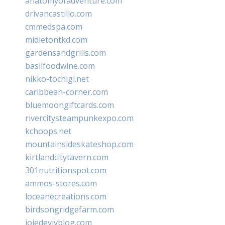
anatomyofadventure.com
drivancastillo.com
cmmedspa.com
midletontkd.com
gardensandgrills.com
basilfoodwine.com
nikko-tochigi.net
caribbean-corner.com
bluemoongiftcards.com
rivercitysteampunkexpo.com
kchoops.net
mountainsideskateshop.com
kirtlandcitytavern.com
301nutritionspot.com
ammos-stores.com
loceanecreations.com
birdsongridgefarm.com
joiedevivblog.com