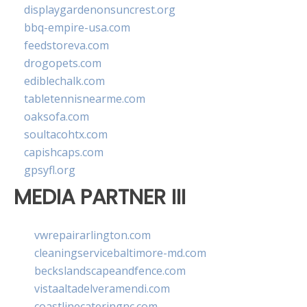
displaygardenonsuncrest.org
bbq-empire-usa.com
feedstoreva.com
drogopets.com
ediblechalk.com
tabletennisnearme.com
oaksofa.com
soultacohtx.com
capishcaps.com
gpsyfl.org
MEDIA PARTNER III
vwrepairarlington.com
cleaningservicebaltimore-md.com
beckslandscapeandfence.com
vistaaltadelveramendi.com
coastlinecateringnc.com