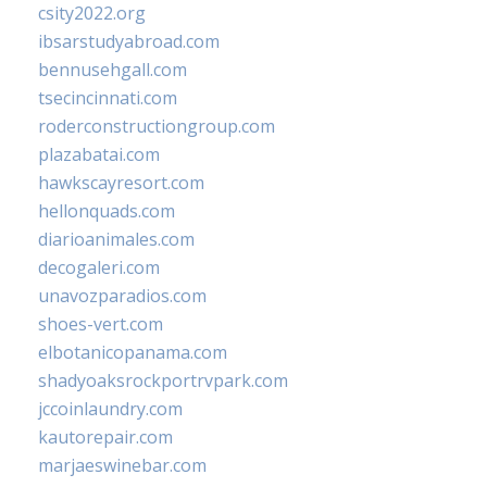
csity2022.org
ibsarstudyabroad.com
bennusehgall.com
tsecincinnati.com
roderconstructiongroup.com
plazabatai.com
hawkscayresort.com
hellonquads.com
diarioanimales.com
decogaleri.com
unavozparadios.com
shoes-vert.com
elbotanicopanama.com
shadyoaksrockportrvpark.com
jccoinlaundry.com
kautorepair.com
marjaeswinebar.com