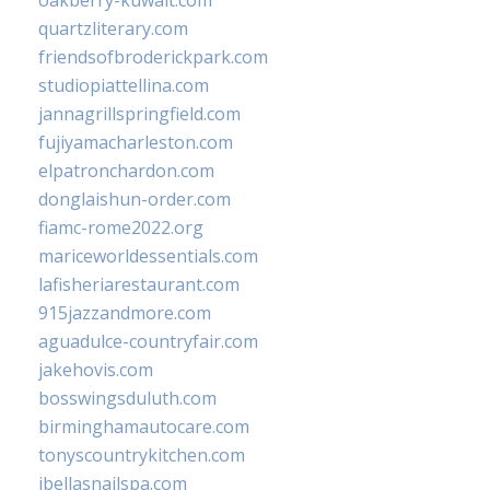
oakberry-kuwait.com
quartzliterary.com
friendsofbroderickpark.com
studiopiattellina.com
jannagrillspringfield.com
fujiyamacharleston.com
elpatronchardon.com
donglaishun-order.com
fiamc-rome2022.org
mariceworldessentials.com
lafisheriarestaurant.com
915jazzandmore.com
aguadulce-countryfair.com
jakehovis.com
bosswingsduluth.com
birminghamautocare.com
tonyscountrykitchen.com
jbellasnailspa.com