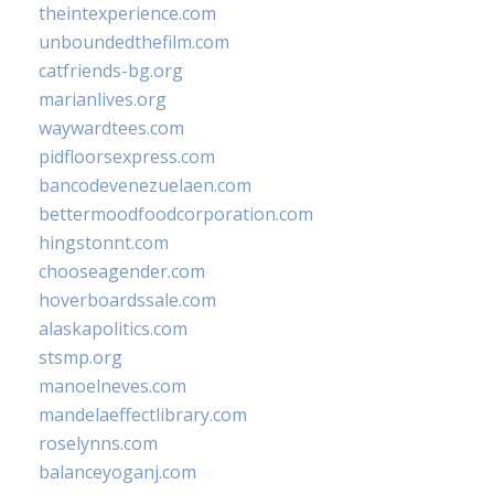
theintexperience.com
unboundedthefilm.com
catfriends-bg.org
marianlives.org
waywardtees.com
pidfloorsexpress.com
bancodevenezuelaen.com
bettermoodfoodcorporation.com
hingstonnt.com
chooseagender.com
hoverboardssale.com
alaskapolitics.com
stsmp.org
manoelneves.com
mandelaeffectlibrary.com
roselynns.com
balanceyoganj.com