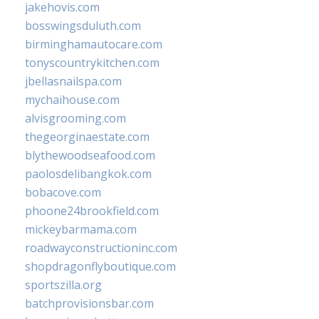
jakehovis.com
bosswingsduluth.com
birminghamautocare.com
tonyscountrykitchen.com
jbellasnailspa.com
mychaihouse.com
alvisgrooming.com
thegeorginaestate.com
blythewoodseafood.com
paolosdelibangkok.com
bobacove.com
phoone24brookfield.com
mickeybarmama.com
roadwayconstructioninc.com
shopdragonflyboutique.com
sportszilla.org
batchprovisionsbar.com