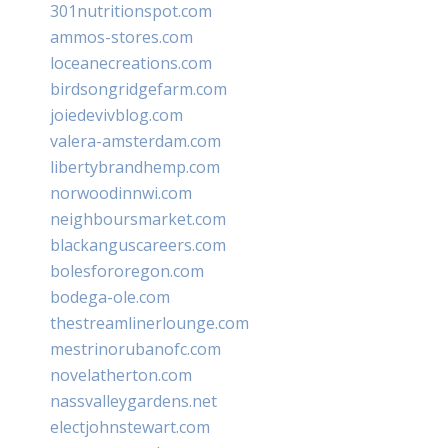
301nutritionspot.com
ammos-stores.com
loceanecreations.com
birdsongridgefarm.com
joiedevivblog.com
valera-amsterdam.com
libertybrandhemp.com
norwoodinnwi.com
neighboursmarket.com
blackanguscareers.com
bolesfororegon.com
bodega-ole.com
thestreamlinerlounge.com
mestrinorubanofc.com
novelatherton.com
nassvalleygardens.net
electjohnstewart.com