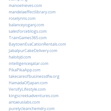
manoelneves.com
mandelaeffectlibrary.com
roselynns.com
balanceyoganj.com
salesforceblogs.com
TrainGames365.com
BaytownEvaCationRentals.com
JabalpurCakeDelivery.com
halobjd.com
intelligenceqatar.com
PikaPikaApp.com
takecareofbusinessdfw.org
HamadaOfJapan.com
VersifyLifestyle.com
kingscreekadventures.com
antaeuslabs.com
purelycleanchemdry.com