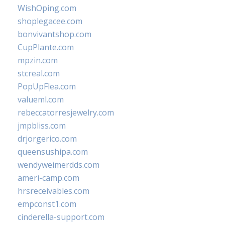
WishOping.com
shoplegacee.com
bonvivantshop.com
CupPlante.com
mpzin.com
stcreal.com
PopUpFlea.com
valueml.com
rebeccatorresjewelry.com
jmpbliss.com
drjorgerico.com
queensushipa.com
wendyweimerdds.com
ameri-camp.com
hrsreceivables.com
empconst1.com
cinderella-support.com