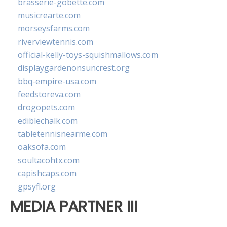
brasserie-gobette.com
musicrearte.com
morseysfarms.com
riverviewtennis.com
official-kelly-toys-squishmallows.com
displaygardenonsuncrest.org
bbq-empire-usa.com
feedstoreva.com
drogopets.com
ediblechalk.com
tabletennisnearme.com
oaksofa.com
soultacohtx.com
capishcaps.com
gpsyfl.org
MEDIA PARTNER III