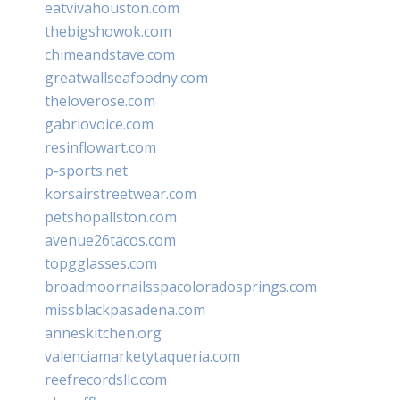
eatvivahouston.com
thebigshowok.com
chimeandstave.com
greatwallseafoodny.com
theloverose.com
gabriovoice.com
resinflowart.com
p-sports.net
korsairstreetwear.com
petshopallston.com
avenue26tacos.com
topgglasses.com
broadmoornailsspacoloradosprings.com
missblackpasadena.com
anneskitchen.org
valenciamarketytaqueria.com
reefrecordsllc.com