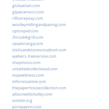
giobastian.com
glpascensori.com
rifloorepoxy.com
woolleymillingandpaving.com
uptonpvd.com
2troublegrill.com
casateranga.com
sticksandstonesstudiooh.com
walkers-treeservice.com
shopmossi.com
untamedcollectivesd.com
mxpwellness.com
infernocanine.com
thepaperhousecollection.com
allisonwillisholley.com
solslite.org
portwayinn.com