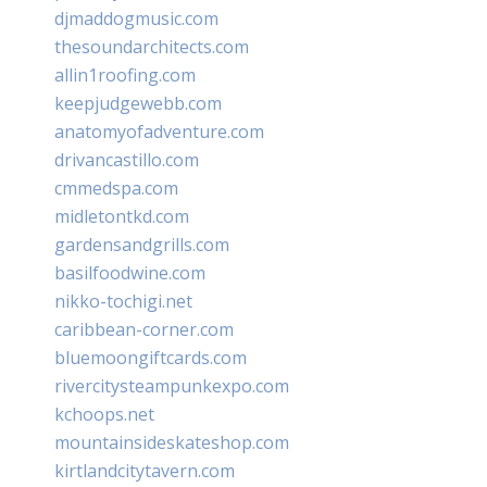
djmaddogmusic.com
thesoundarchitects.com
allin1roofing.com
keepjudgewebb.com
anatomyofadventure.com
drivancastillo.com
cmmedspa.com
midletontkd.com
gardensandgrills.com
basilfoodwine.com
nikko-tochigi.net
caribbean-corner.com
bluemoongiftcards.com
rivercitysteampunkexpo.com
kchoops.net
mountainsideskateshop.com
kirtlandcitytavern.com