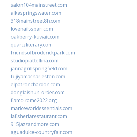
salon104mainstreet.com
alkaspringswater.com
318mainstreet8h.com
lovenailsspari.com
oakberry-kuwait.com
quartzliterary.com
friendsofbroderickpark.com
studiopiattellina.com
jannagrillspringfield.com
fujiyamacharleston.com
elpatronchardon.com
donglaishun-order.com
fiamc-rome2022.org
mariceworldessentials.com
lafisheriarestaurant.com
915jazzandmore.com
aguadulce-countryfair.com