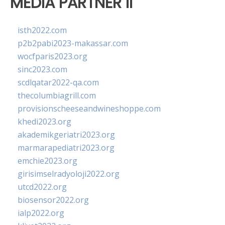
MEDIA PARTNER II
isth2022.com
p2b2pabi2023-makassar.com
wocfparis2023.org
sinc2023.com
scdlqatar2022-qa.com
thecolumbiagrill.com
provisionscheeseandwineshoppe.com
khedi2023.org
akademikgeriatri2023.org
marmarapediatri2023.org
emchie2023.org
girisimselradyoloji2022.org
utcd2022.org
biosensor2022.org
ialp2022.org