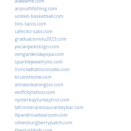
alawaffle.com
aryouthfishing.com
united-basketball.com
tios-tacos.com
cafecito-satx.com
graduacionviu2023.com
pecanjackstogo.com
zengardendayspa.com
sparklejewelryinc.com
ironcladtattoostudio.com
bruinshome.com
annascleaningsvc.com
wolfcitytattoo.com
oysterbayturkeytrot.com
lafronterarestauranteybar.com
lilyandrosetearoom.com
olivesburgberrypatch.com
theslushkids.com