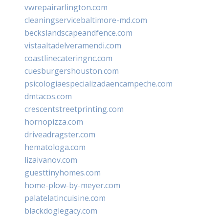
vwrepairarlington.com
cleaningservicebaltimore-md.com
beckslandscapeandfence.com
vistaaltadelveramendi.com
coastlinecateringnc.com
cuesburgershouston.com
psicologiaespecializadaencampeche.com
dmtacos.com
crescentstreetprinting.com
hornopizza.com
driveadragster.com
hematologa.com
lizaivanov.com
guesttinyhomes.com
home-plow-by-meyer.com
palatelatincuisine.com
blackdoglegacy.com