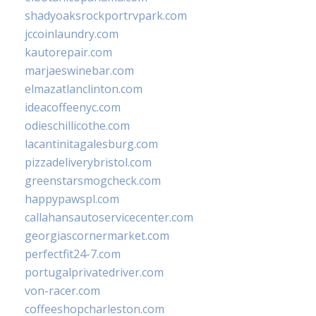
shadyoaksrockportrvpark.com
jccoinlaundry.com
kautorepair.com
marjaeswinebar.com
elmazatlanclinton.com
ideacoffeenyc.com
odieschillicothe.com
lacantinitagalesburg.com
pizzadeliverybristol.com
greenstarsmogcheck.com
happypawspl.com
callahansautoservicecenter.com
georgiascornermarket.com
perfectfit24-7.com
portugalprivatedriver.com
von-racer.com
coffeeshopcharleston.com