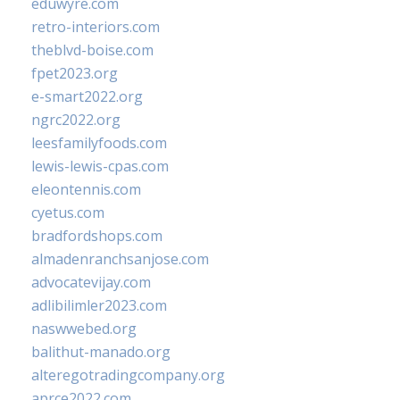
eduwyre.com
retro-interiors.com
theblvd-boise.com
fpet2023.org
e-smart2022.org
ngrc2022.org
leesfamilyfoods.com
lewis-lewis-cpas.com
eleontennis.com
cyetus.com
bradfordshops.com
almadenranchsanjose.com
advocatevijay.com
adlibilimler2023.com
naswwebed.org
balithut-manado.org
alteregotradingcompany.org
aprce2022.com