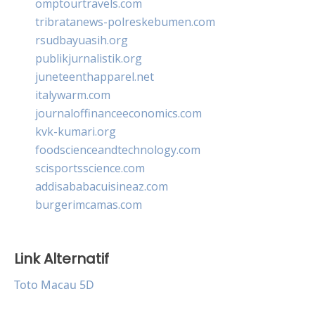
omptourtravels.com
tribratanews-polreskebumen.com
rsudbayuasih.org
publikjurnalistik.org
juneteenthapparel.net
italywarm.com
journaloffinanceeconomics.com
kvk-kumari.org
foodscienceandtechnology.com
scisportsscience.com
addisababacuisineaz.com
burgerimcamas.com
Link Alternatif
Toto Macau 5D