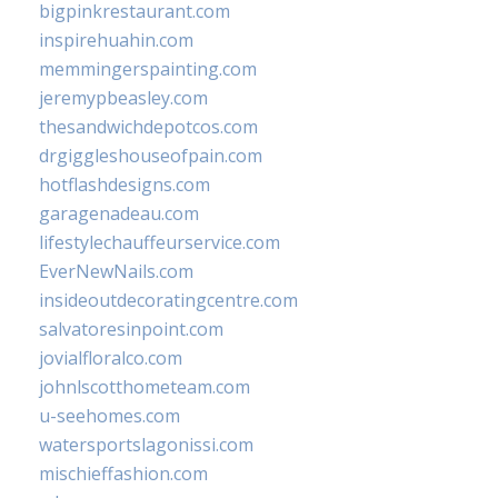
bigpinkrestaurant.com
inspirehuahin.com
memmingerspainting.com
jeremypbeasley.com
thesandwichdepotcos.com
drgiggleshouseofpain.com
hotflashdesigns.com
garagenadeau.com
lifestylechauffeurservice.com
EverNewNails.com
insideoutdecoratingcentre.com
salvatoresinpoint.com
jovialfloralco.com
johnlscotthometeam.com
u-seehomes.com
watersportslagonissi.com
mischieffashion.com