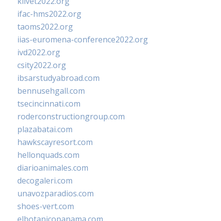
klivet2022.org
ifac-hms2022.org
taoms2022.org
iias-euromena-conference2022.org
ivd2022.org
csity2022.org
ibsarstudyabroad.com
bennusehgall.com
tsecincinnati.com
roderconstructiongroup.com
plazabatai.com
hawkscayresort.com
hellonquads.com
diarioanimales.com
decogaleri.com
unavozparadios.com
shoes-vert.com
elbotanicopanama.com