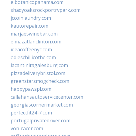
elbotanicopanama.com
shadyoaksrockportrvpark.com
jccoinlaundry.com
kautorepair.com
marjaeswinebar.com
elmazatlanclinton.com
ideacoffeenyc.com
odieschillicothe.com
lacantinitagalesburg.com
pizzadeliverybristol.com
greenstarsmogcheck.com
happypawspl.com
callahansautoservicecenter.com
georgiascornermarket.com
perfectfit24-7.com
portugalprivatedriver.com
von-racer.com