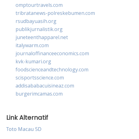
omptourtravels.com
tribratanews-polreskebumen.com
rsudbayuasih.org
publikjurnalistik.org
juneteenthapparel.net
italywarm.com
journaloffinanceeconomics.com
kvk-kumari.org
foodscienceandtechnology.com
scisportsscience.com
addisababacuisineaz.com
burgerimcamas.com
Link Alternatif
Toto Macau 5D