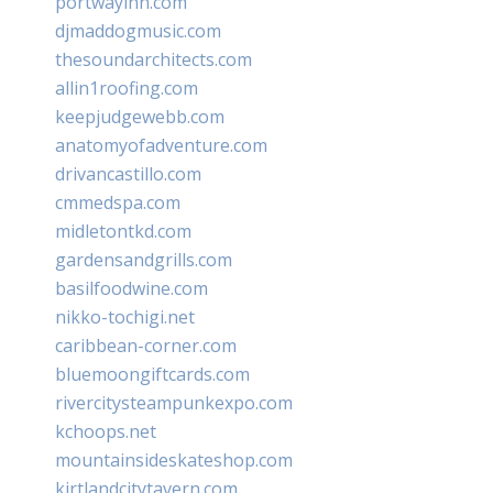
portwayinn.com
djmaddogmusic.com
thesoundarchitects.com
allin1roofing.com
keepjudgewebb.com
anatomyofadventure.com
drivancastillo.com
cmmedspa.com
midletontkd.com
gardensandgrills.com
basilfoodwine.com
nikko-tochigi.net
caribbean-corner.com
bluemoongiftcards.com
rivercitysteampunkexpo.com
kchoops.net
mountainsideskateshop.com
kirtlandcitytavern.com