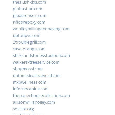
theslushkids.com
giobastian.com
glpascensori.com
rifloorepoxy.com
woolleymillingandpaving.com
uptonpvd.com
2troublegrill.com
casateranga.com
sticksandstonesstudiooh.com
walkers-treeservice.com
shopmossi.com
untamedcollectivesd.com
mxpwellness.com
infernocanine.com
thepaperhousecollection.com
allisonwillisholley.com
solslite.org