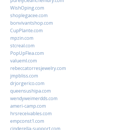
purelycleanchemdry.com
WishOping.com
shoplegacee.com
bonvivantshop.com
CupPlante.com
mpzin.com
stcreal.com
PopUpFlea.com
valueml.com
rebeccatorresjewelry.com
jmpbliss.com
drjorgerico.com
queensushipa.com
wendyweimerdds.com
ameri-camp.com
hrsreceivables.com
empconst1.com
cinderella-support.com