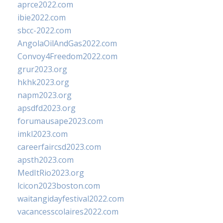
aprce2022.com
ibie2022.com
sbcc-2022.com
AngolaOilAndGas2022.com
Convoy4Freedom2022.com
grur2023.org
hkhk2023.org
napm2023.org
apsdfd2023.org
forumausape2023.com
imkl2023.com
careerfaircsd2023.com
apsth2023.com
MedItRio2023.org
lcicon2023boston.com
waitangidayfestival2022.com
vacancesscolaires2022.com