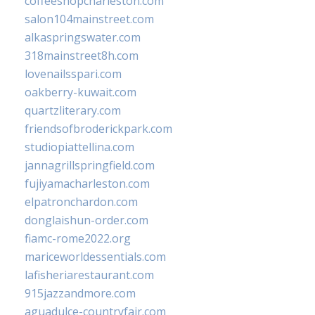
coffeeshopcharleston.com
salon104mainstreet.com
alkaspringswater.com
318mainstreet8h.com
lovenailsspari.com
oakberry-kuwait.com
quartzliterary.com
friendsofbroderickpark.com
studiopiattellina.com
jannagrillspringfield.com
fujiyamacharleston.com
elpatronchardon.com
donglaishun-order.com
fiamc-rome2022.org
mariceworldessentials.com
lafisheriarestaurant.com
915jazzandmore.com
aguadulce-countryfair.com