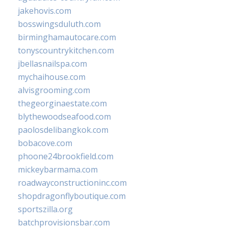
jakehovis.com
bosswingsduluth.com
birminghamautocare.com
tonyscountrykitchen.com
jbellasnailspa.com
mychaihouse.com
alvisgrooming.com
thegeorginaestate.com
blythewoodseafood.com
paolosdelibangkok.com
bobacove.com
phoone24brookfield.com
mickeybarmama.com
roadwayconstructioninc.com
shopdragonflyboutique.com
sportszilla.org
batchprovisionsbar.com