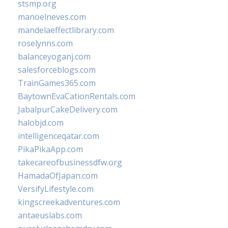
stsmp.org
manoelneves.com
mandelaeffectlibrary.com
roselynns.com
balanceyoganj.com
salesforceblogs.com
TrainGames365.com
BaytownEvaCationRentals.com
JabalpurCakeDelivery.com
halobjd.com
intelligenceqatar.com
PikaPikaApp.com
takecareofbusinessdfw.org
HamadaOfJapan.com
VersifyLifestyle.com
kingscreekadventures.com
antaeuslabs.com