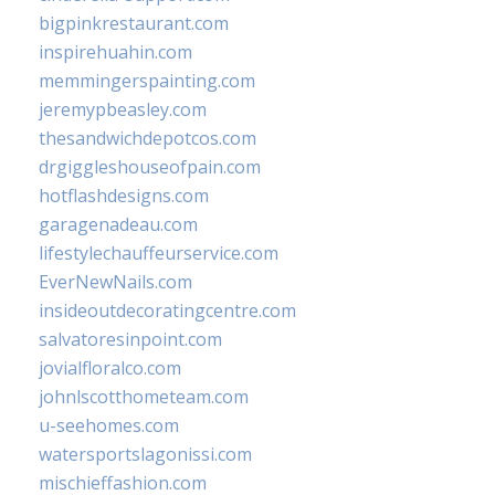
bigpinkrestaurant.com
inspirehuahin.com
memmingerspainting.com
jeremypbeasley.com
thesandwichdepotcos.com
drgiggleshouseofpain.com
hotflashdesigns.com
garagenadeau.com
lifestylechauffeurservice.com
EverNewNails.com
insideoutdecoratingcentre.com
salvatoresinpoint.com
jovialfloralco.com
johnlscotthometeam.com
u-seehomes.com
watersportslagonissi.com
mischieffashion.com