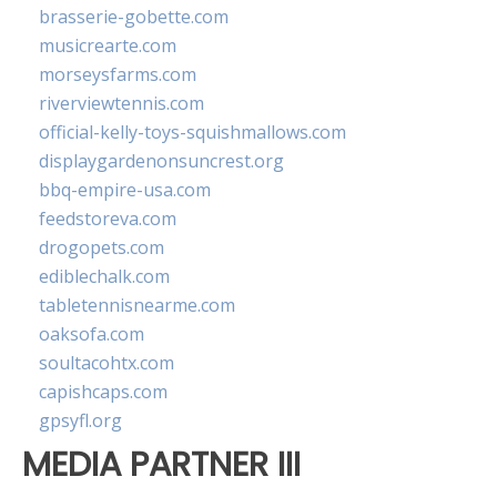
brasserie-gobette.com
musicrearte.com
morseysfarms.com
riverviewtennis.com
official-kelly-toys-squishmallows.com
displaygardenonsuncrest.org
bbq-empire-usa.com
feedstoreva.com
drogopets.com
ediblechalk.com
tabletennisnearme.com
oaksofa.com
soultacohtx.com
capishcaps.com
gpsyfl.org
MEDIA PARTNER III