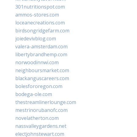
301nutritionspot.com
ammos-stores.com
loceanecreations.com
birdsongridgefarm.com
joiedevivblog.com
valera-amsterdam.com
libertybrandhemp.com
norwoodinnwi.com
neighboursmarket.com
blackanguscareers.com
bolesfororegon.com
bodega-ole.com
thestreamlinerlounge.com
mestrinorubanofc.com
novelatherton.com
nassvalleygardens.net
electjohnstewart.com