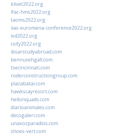
klivet2022.org
ifac-hms2022.org
taoms2022.org
iias-euromena-conference2022.org
ivd2022.org
csity2022.org
ibsarstudyabroad.com
bennusehgall.com
tsecincinnati.com
roderconstructiongroup.com
plazabatai.com
hawkscayresort.com
hellonquads.com
diarioanimales.com
decogaleri.com
unavozparadios.com
shoes-vert.com