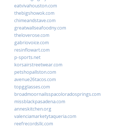
eatvivahouston.com
thebigshowok.com
chimeandstave.com
greatwallseafoodny.com
theloverose.com
gabriovoice.com
resinflowart.com
p-sports.net
korsairstreetwear.com
petshopallston.com
avenue26tacos.com
topgglasses.com
broadmoornailsspacoloradosprings.com
missblackpasadena.com
anneskitchen.org
valenciamarketytaqueria.com
reefrecordsllc.com