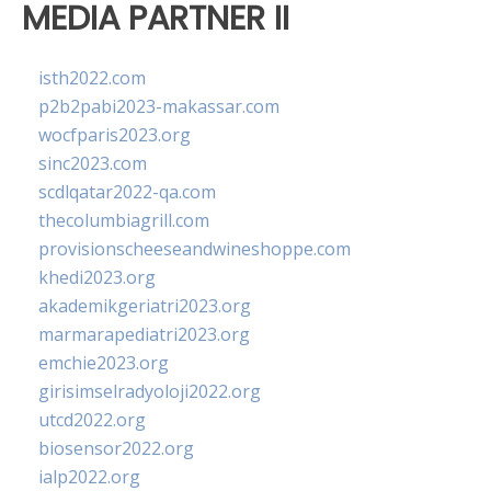
MEDIA PARTNER II
isth2022.com
p2b2pabi2023-makassar.com
wocfparis2023.org
sinc2023.com
scdlqatar2022-qa.com
thecolumbiagrill.com
provisionscheeseandwineshoppe.com
khedi2023.org
akademikgeriatri2023.org
marmarapediatri2023.org
emchie2023.org
girisimselradyoloji2022.org
utcd2022.org
biosensor2022.org
ialp2022.org