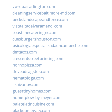
vwrepairarlington.com
cleaningservicebaltimore-md.com
beckslandscapeandfence.com
vistaaltadelveramendi.com
coastlinecateringnc.com
cuesburgershouston.com
psicologiaespecializadaencampeche.com
dmtacos.com
crescentstreetprinting.com
hornopizza.com
driveadragster.com
hematologa.com
lizaivanov.com
guesttinyhomes.com
home-plow-by-meyer.com
palatelatincuisine.com
blackdoglegacy.com