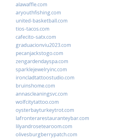
alawaffle.com
aryouthfishing.com
united-basketball.com
tios-tacos.com
cafecito-satx.com
graduacionviu2023.com
pecanjackstogo.com
zengardendayspa.com
sparklejewelryinc.com
ironcladtattoostudio.com
bruinshome.com
annascleaningsvc.com
wolfcitytattoo.com
oysterbayturkeytrot.com
lafronterarestauranteybar.com
lilyandrosetearoom.com
olivesburgberrypatch.com