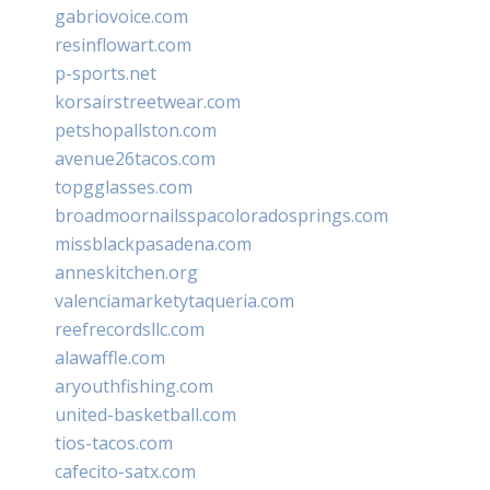
gabriovoice.com
resinflowart.com
p-sports.net
korsairstreetwear.com
petshopallston.com
avenue26tacos.com
topgglasses.com
broadmoornailsspacoloradosprings.com
missblackpasadena.com
anneskitchen.org
valenciamarketytaqueria.com
reefrecordsllc.com
alawaffle.com
aryouthfishing.com
united-basketball.com
tios-tacos.com
cafecito-satx.com