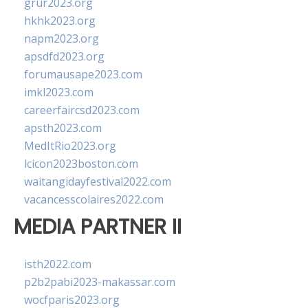
grur2023.org
hkhk2023.org
napm2023.org
apsdfd2023.org
forumausape2023.com
imkl2023.com
careerfaircsd2023.com
apsth2023.com
MedItRio2023.org
lcicon2023boston.com
waitangidayfestival2022.com
vacancesscolaires2022.com
MEDIA PARTNER II
isth2022.com
p2b2pabi2023-makassar.com
wocfparis2023.org