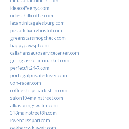
elmazatlanclinton.com
ideacoffeenyc.com
odieschillicothe.com
lacantinitagalesburg.com
pizzadeliverybristol.com
greenstarsmogcheck.com
happypawspl.com
callahansautoservicecenter.com
georgiascornermarket.com
perfectfit24-7.com
portugalprivatedriver.com
von-racer.com
coffeeshopcharleston.com
salon104mainstreet.com
alkaspringswater.com
318mainstreet8h.com
lovenailsspari.com
oakberry-kuwait.com