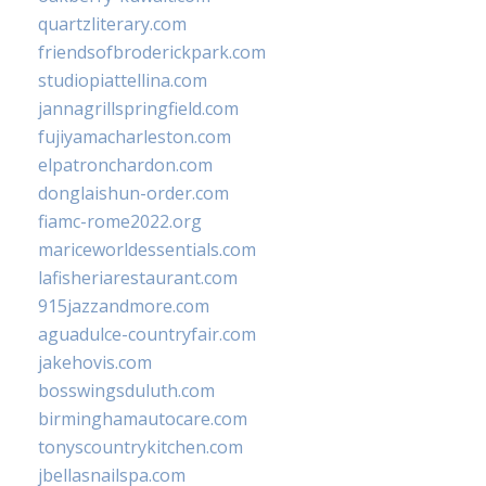
quartzliterary.com
friendsofbroderickpark.com
studiopiattellina.com
jannagrillspringfield.com
fujiyamacharleston.com
elpatronchardon.com
donglaishun-order.com
fiamc-rome2022.org
mariceworldessentials.com
lafisheriarestaurant.com
915jazzandmore.com
aguadulce-countryfair.com
jakehovis.com
bosswingsduluth.com
birminghamautocare.com
tonyscountrykitchen.com
jbellasnailspa.com