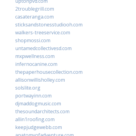
uptonpvd.com
2troublegrill.com
casateranga.com
sticksandstonesstudiooh.com
walkers-treeservice.com
shopmossi.com
untamedcollectivesd.com
mxpwellness.com
infernocanine.com
thepaperhousecollection.com
allisonwillisholley.com
solslite.org
portwayinn.com
djmaddogmusic.com
thesoundarchitects.com
allin1roofing.com
keepjudgewebb.com
anatomyofadventure.com