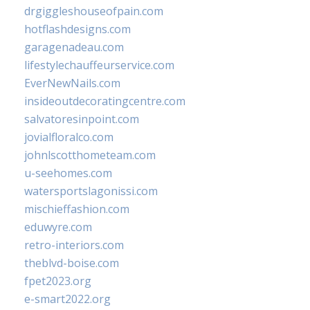
drgiggleshouseofpain.com
hotflashdesigns.com
garagenadeau.com
lifestylechauffeurservice.com
EverNewNails.com
insideoutdecoratingcentre.com
salvatoresinpoint.com
jovialfloralco.com
johnlscotthometeam.com
u-seehomes.com
watersportslagonissi.com
mischieffashion.com
eduwyre.com
retro-interiors.com
theblvd-boise.com
fpet2023.org
e-smart2022.org