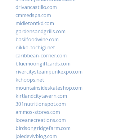
drivancastillo.com
cmmedspa.com
midletontkd.com
gardensandgrills.com
basilfoodwine.com
nikko-tochigi.net
caribbean-corner.com
bluemoongiftcards.com
rivercitysteampunkexpo.com
kchoops.net
mountainsideskateshop.com
kirtlandcitytavern.com
301nutritionspot.com
ammos-stores.com
loceanecreations.com
birdsongridgefarm.com
joiedevivblog.com