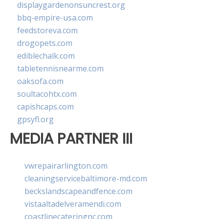
displaygardenonsuncrest.org
bbq-empire-usa.com
feedstoreva.com
drogopets.com
ediblechalk.com
tabletennisnearme.com
oaksofa.com
soultacohtx.com
capishcaps.com
gpsyfl.org
MEDIA PARTNER III
vwrepairarlington.com
cleaningservicebaltimore-md.com
beckslandscapeandfence.com
vistaaltadelveramendi.com
coastlinecateringnc.com