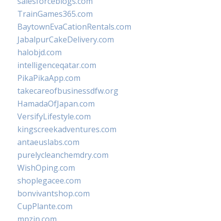
salesforceblogs.com
TrainGames365.com
BaytownEvaCationRentals.com
JabalpurCakeDelivery.com
halobjd.com
intelligenceqatar.com
PikaPikaApp.com
takecareofbusinessdfw.org
HamadaOfJapan.com
VersifyLifestyle.com
kingscreekadventures.com
antaeuslabs.com
purelycleanchemdry.com
WishOping.com
shoplegacee.com
bonvivantshop.com
CupPlante.com
mpzin.com