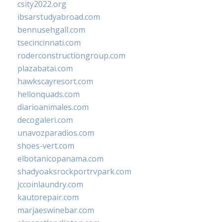
csity2022.org
ibsarstudyabroad.com
bennusehgall.com
tsecincinnati.com
roderconstructiongroup.com
plazabatai.com
hawkscayresort.com
hellonquads.com
diarioanimales.com
decogaleri.com
unavozparadios.com
shoes-vert.com
elbotanicopanama.com
shadyoaksrockportrvpark.com
jccoinlaundry.com
kautorepair.com
marjaeswinebar.com