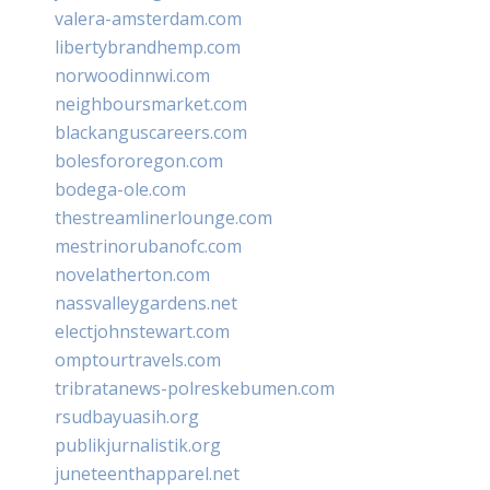
valera-amsterdam.com
libertybrandhemp.com
norwoodinnwi.com
neighboursmarket.com
blackanguscareers.com
bolesfororegon.com
bodega-ole.com
thestreamlinerlounge.com
mestrinorubanofc.com
novelatherton.com
nassvalleygardens.net
electjohnstewart.com
omptourtravels.com
tribratanews-polreskebumen.com
rsudbayuasih.org
publikjurnalistik.org
juneteenthapparel.net