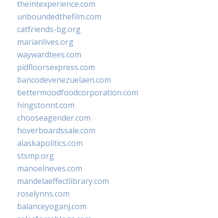
theintexperience.com
unboundedthefilm.com
catfriends-bg.org
marianlives.org
waywardtees.com
pidfloorsexpress.com
bancodevenezuelaen.com
bettermoodfoodcorporation.com
hingstonnt.com
chooseagender.com
hoverboardssale.com
alaskapolitics.com
stsmp.org
manoelneves.com
mandelaeffectlibrary.com
roselynns.com
balanceyoganj.com