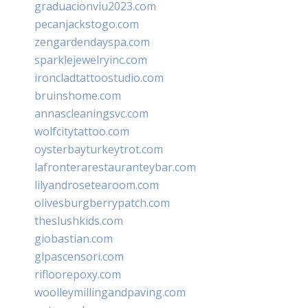
graduacionviu2023.com
pecanjackstogo.com
zengardendayspa.com
sparklejewelryinc.com
ironcladtattoostudio.com
bruinshome.com
annascleaningsvc.com
wolfcitytattoo.com
oysterbayturkeytrot.com
lafronterarestauranteybar.com
lilyandrosetearoom.com
olivesburgberrypatch.com
theslushkids.com
giobastian.com
glpascensori.com
rifloorepoxy.com
woolleymillingandpaving.com