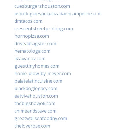
cuesburgershouston.com
psicologiaespecializadaencampeche.com
dmtacos.com
crescentstreetprinting.com
hornopizza.com
driveadragster.com
hematologa.com
lizaivanov.com
guesttinyhomes.com
home-plow-by-meyer.com
palatelatincuisine.com
blackdoglegacy.com
eatvivahouston.com
thebigshowok.com
chimeandstave.com
greatwallseafoodny.com
theloverose.com