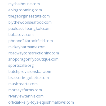
mychaihouse.com
alvisgrooming.com
thegeorginaestate.com
blythewoodseafood.com
paolosdelibangkok.com
bobacove.com
phoone24brookfield.com
mickeybarmama.com
roadwayconstructioninc.com
shopdragonflyboutique.com
sportszilla.org
batchprovisionsbar.com
brasserie-gobette.com
musicrearte.com
morseysfarms.com
riverviewtennis.com
official-kelly-toys-squishmallows.com