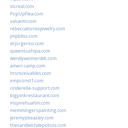
stcreal.com
PopUpFlea.com
valueml.com
rebeccatorresjewelry.com
jmpbliss.com
drjorgerico.com
queensushipa.com
wendyweimerdds.com
ameri-camp.com
hrsreceivables.com
empconst1.com
cinderella-support.com
bigpinkrestaurant.com
inspirehuahin.com
memmingerspainting.com
jeremypbeasley.com
thesandwichdepotcos.com