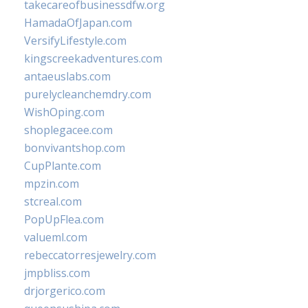
takecareofbusinessdfw.org
HamadaOfJapan.com
VersifyLifestyle.com
kingscreekadventures.com
antaeuslabs.com
purelycleanchemdry.com
WishOping.com
shoplegacee.com
bonvivantshop.com
CupPlante.com
mpzin.com
stcreal.com
PopUpFlea.com
valueml.com
rebeccatorresjewelry.com
jmpbliss.com
drjorgerico.com