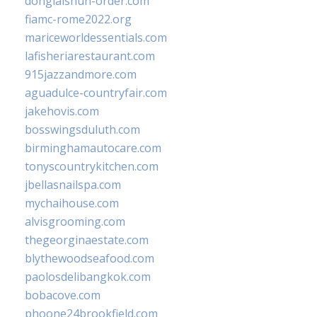
donglaishun-order.com
fiamc-rome2022.org
mariceworldessentials.com
lafisheriarestaurant.com
915jazzandmore.com
aguadulce-countryfair.com
jakehovis.com
bosswingsduluth.com
birminghamautocare.com
tonyscountrykitchen.com
jbellasnailspa.com
mychaihouse.com
alvisgrooming.com
thegeorginaestate.com
blythewoodseafood.com
paolosdelibangkok.com
bobacove.com
phoone24brookfield.com