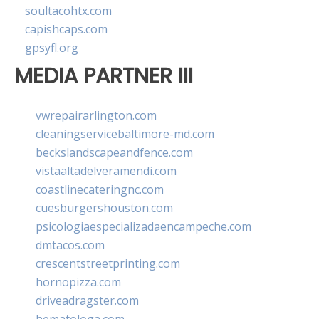
soultacohtx.com
capishcaps.com
gpsyfl.org
MEDIA PARTNER III
vwrepairarlington.com
cleaningservicebaltimore-md.com
beckslandscapeandfence.com
vistaaltadelveramendi.com
coastlinecateringnc.com
cuesburgershouston.com
psicologiaespecializadaencampeche.com
dmtacos.com
crescentstreetprinting.com
hornopizza.com
driveadragster.com
hematologa.com