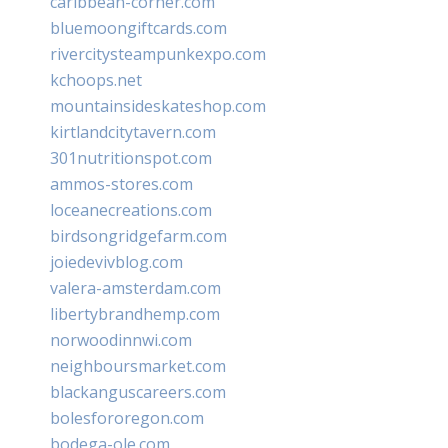
caribbean-corner.com
bluemoongiftcards.com
rivercitysteampunkexpo.com
kchoops.net
mountainsideskateshop.com
kirtlandcitytavern.com
301nutritionspot.com
ammos-stores.com
loceanecreations.com
birdsongridgefarm.com
joiedevivblog.com
valera-amsterdam.com
libertybrandhemp.com
norwoodinnwi.com
neighboursmarket.com
blackanguscareers.com
bolesfororegon.com
bodega-ole.com