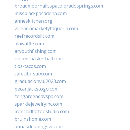
broadmoornailsspacoloradosprings.com
missblackpasadena.com
anneskitchen.org
valenciamarketytaqueria.com
reefrecordsllc.com
alawaffle.com
aryouthfishing.com
united-basketball.com
tios-tacos.com
cafecito-satx.com
graduacionviu2023.com
pecanjackstogo.com
zengardendayspa.com
sparklejewelryinc.com
ironcladtattoostudio.com
bruinshome.com
annascleaningsvc.com