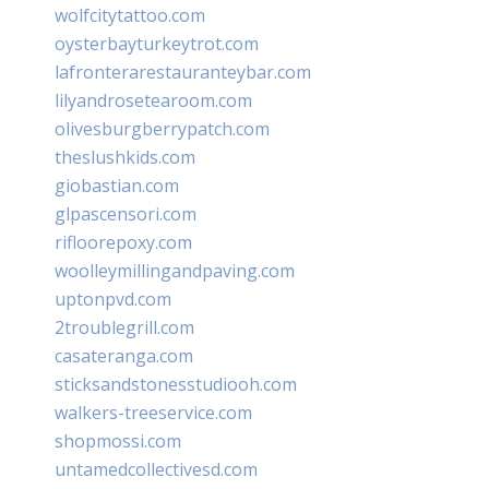
wolfcitytattoo.com
oysterbayturkeytrot.com
lafronterarestauranteybar.com
lilyandrosetearoom.com
olivesburgberrypatch.com
theslushkids.com
giobastian.com
glpascensori.com
rifloorepoxy.com
woolleymillingandpaving.com
uptonpvd.com
2troublegrill.com
casateranga.com
sticksandstonesstudiooh.com
walkers-treeservice.com
shopmossi.com
untamedcollectivesd.com