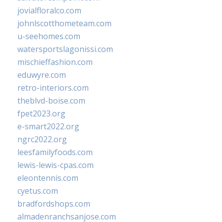
jovialfloralco.com
johnlscotthometeam.com
u-seehomes.com
watersportslagonissi.com
mischieffashion.com
eduwyre.com
retro-interiors.com
theblvd-boise.com
fpet2023.org
e-smart2022.org
ngrc2022.org
leesfamilyfoods.com
lewis-lewis-cpas.com
eleontennis.com
cyetus.com
bradfordshops.com
almadenranchsanjose.com