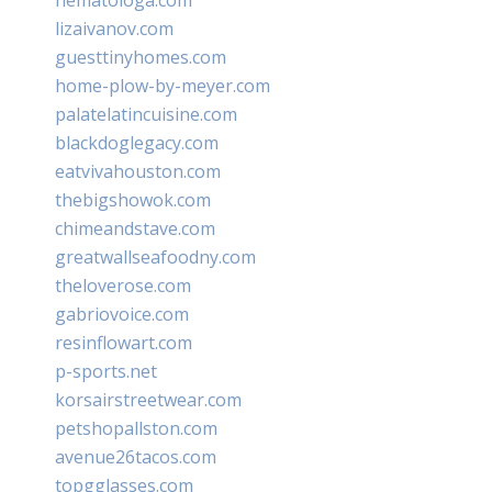
lizaivanov.com
guesttinyhomes.com
home-plow-by-meyer.com
palatelatincuisine.com
blackdoglegacy.com
eatvivahouston.com
thebigshowok.com
chimeandstave.com
greatwallseafoodny.com
theloverose.com
gabriovoice.com
resinflowart.com
p-sports.net
korsairstreetwear.com
petshopallston.com
avenue26tacos.com
topgglasses.com