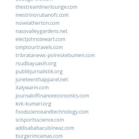
thestreamlinerlounge.com
mestrinorubanofc.com
novelatherton.com
nassvalleygardens.net
electjohnstewart.com
omptourtravels.com
tribratanews-polreskebumen.com
rsudbayuasih.org
publikjurnalistik.org
juneteenthapparel.net
italywarm.com
journaloffinanceeconomics.com
kvk-kumari.org
foodscienceandtechnology.com
scisportsscience.com
addisababacuisineaz.com
burgerimcamas.com