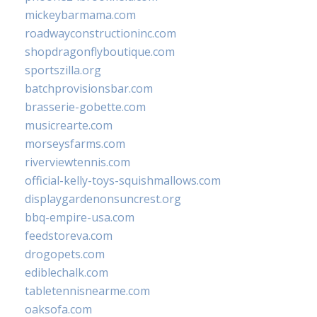
mickeybarmama.com
roadwayconstructioninc.com
shopdragonflyboutique.com
sportszilla.org
batchprovisionsbar.com
brasserie-gobette.com
musicrearte.com
morseysfarms.com
riverviewtennis.com
official-kelly-toys-squishmallows.com
displaygardenonsuncrest.org
bbq-empire-usa.com
feedstoreva.com
drogopets.com
ediblechalk.com
tabletennisnearme.com
oaksofa.com