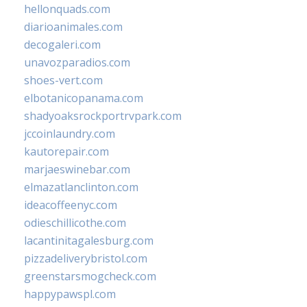
hellonquads.com
diarioanimales.com
decogaleri.com
unavozparadios.com
shoes-vert.com
elbotanicopanama.com
shadyoaksrockportrvpark.com
jccoinlaundry.com
kautorepair.com
marjaeswinebar.com
elmazatlanclinton.com
ideacoffeenyc.com
odieschillicothe.com
lacantinitagalesburg.com
pizzadeliverybristol.com
greenstarsmogcheck.com
happypawspl.com