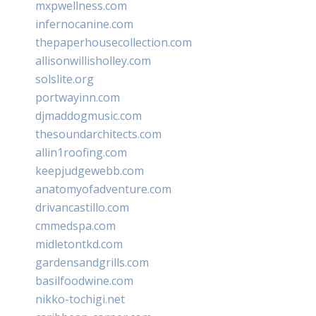
mxpwellness.com
infernocanine.com
thepaperhousecollection.com
allisonwillisholley.com
solslite.org
portwayinn.com
djmaddogmusic.com
thesoundarchitects.com
allin1roofing.com
keepjudgewebb.com
anatomyofadventure.com
drivancastillo.com
cmmedspa.com
midletontkd.com
gardensandgrills.com
basilfoodwine.com
nikko-tochigi.net