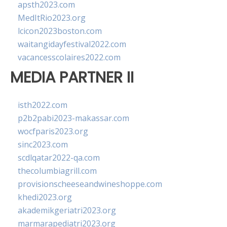
apsth2023.com
MedItRio2023.org
lcicon2023boston.com
waitangidayfestival2022.com
vacancesscolaires2022.com
MEDIA PARTNER II
isth2022.com
p2b2pabi2023-makassar.com
wocfparis2023.org
sinc2023.com
scdlqatar2022-qa.com
thecolumbiagrill.com
provisionscheeseandwineshoppe.com
khedi2023.org
akademikgeriatri2023.org
marmarapediatri2023.org