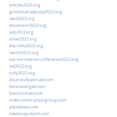
emchie2023.org
girisimselradyoloji2022.org
utcd2022.org
biosensor2022.org
ialp2022.org
klivet2022.org
ifac-hms2022.org
taoms2022.org
iias-euromena-conference2022.org
ivd2022.org
csity2022.org
ibsarstudyabroad.com
bennusehgall.com
tsecincinnati.com
roderconstructiongroup.com
plazabatai.com
hawkscayresort.com