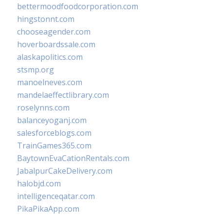
bettermoodfoodcorporation.com
hingstonnt.com
chooseagender.com
hoverboardssale.com
alaskapolitics.com
stsmp.org
manoelneves.com
mandelaeffectlibrary.com
roselynns.com
balanceyoganj.com
salesforceblogs.com
TrainGames365.com
BaytownEvaCationRentals.com
JabalpurCakeDelivery.com
halobjd.com
intelligenceqatar.com
PikaPikaApp.com