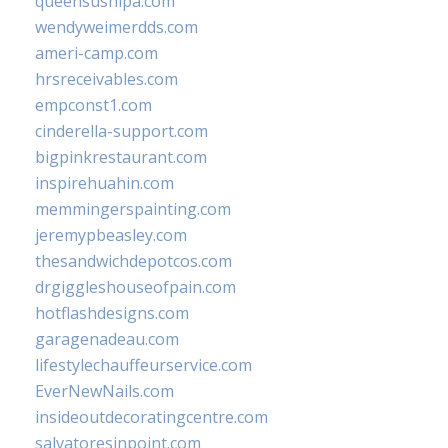
queensushipa.com
wendyweimerdds.com
ameri-camp.com
hrsreceivables.com
empconst1.com
cinderella-support.com
bigpinkrestaurant.com
inspirehuahin.com
memmingerspainting.com
jeremypbeasley.com
thesandwichdepotcos.com
drgiggleshouseofpain.com
hotflashdesigns.com
garagenadeau.com
lifestylechauffeurservice.com
EverNewNails.com
insideoutdecoratingcentre.com
salvatoresinpoint.com