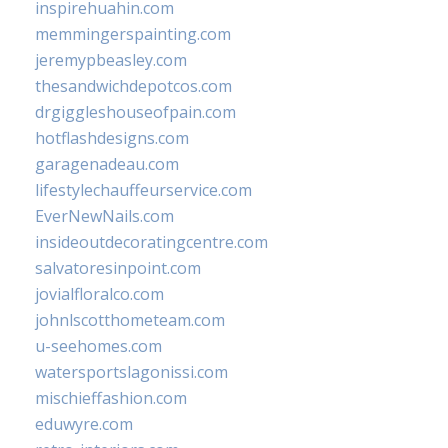
inspirehuahin.com
memmingerspainting.com
jeremypbeasley.com
thesandwichdepotcos.com
drgiggleshouseofpain.com
hotflashdesigns.com
garagenadeau.com
lifestylechauffeurservice.com
EverNewNails.com
insideoutdecoratingcentre.com
salvatoresinpoint.com
jovialfloralco.com
johnlscotthometeam.com
u-seehomes.com
watersportslagonissi.com
mischieffashion.com
eduwyre.com