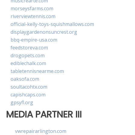
musicrearte.com
morseysfarms.com
riverviewtennis.com
official-kelly-toys-squishmallows.com
displaygardenonsuncrest.org
bbq-empire-usa.com
feedstoreva.com
drogopets.com
ediblechalk.com
tabletennisnearme.com
oaksofa.com
soultacohtx.com
capishcaps.com
gpsyfl.org
MEDIA PARTNER III
vwrepairarlington.com