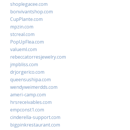
shoplegacee.com
bonvivantshop.com
CupPlante.com
mpzin.com
stcreal.com
PopUpFlea.com
valueml.com
rebeccatorresjewelry.com
jmpbliss.com
drjorgerico.com
queensushipa.com
wendyweimerdds.com
ameri-camp.com
hrsreceivables.com
empconst1.com
cinderella-support.com
bigpinkrestaurant.com