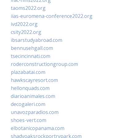
ifac-hms2022.org
taoms2022.org
iias-euromena-conference2022.org
ivd2022.org
csity2022.org
ibsarstudyabroad.com
bennusehgall.com
tsecincinnati.com
roderconstructiongroup.com
plazabatai.com
hawkscayresort.com
hellonquads.com
diarioanimales.com
decogaleri.com
unavozparadios.com
shoes-vert.com
elbotanicopanama.com
shadyoaksrockportrvpark.com