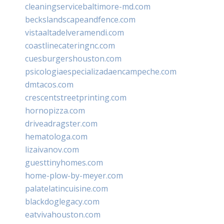
cleaningservicebaltimore-md.com
beckslandscapeandfence.com
vistaaltadelveramendi.com
coastlinecateringnc.com
cuesburgershouston.com
psicologiaespecializadaencampeche.com
dmtacos.com
crescentstreetprinting.com
hornopizza.com
driveadragster.com
hematologa.com
lizaivanov.com
guesttinyhomes.com
home-plow-by-meyer.com
palatelatincuisine.com
blackdoglegacy.com
eatvivahouston.com