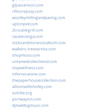
glpascensori.com
rifloorepoxy.com
woolleymillingandpaving.com
uptonpvd.com
2troublegrill.com
casateranga.com
sticksandstonesstudiooh.com
walkers-treeservice.com
shopmossi.com
untamedcollectivesd.com
mxpwellness.com
infernocanine.com
thepaperhousecollection.com
allisonwillisholley.com
solslite.org
portwayinn.com
djmaddogmusic.com