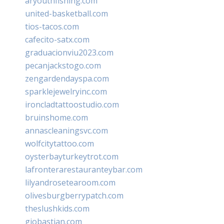
aryouthfishing.com
united-basketball.com
tios-tacos.com
cafecito-satx.com
graduacionviu2023.com
pecanjackstogo.com
zengardendayspa.com
sparklejewelryinc.com
ironcladtattoostudio.com
bruinshome.com
annascleaningsvc.com
wolfcitytattoo.com
oysterbayturkeytrot.com
lafronterarestauranteybar.com
lilyandrosetearoom.com
olivesburgberrypatch.com
theslushkids.com
giobastian.com