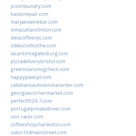
jccoinlaundry.com
kautorepair.com
marjaeswinebar.com
elmazatlanclinton.com
ideacoffeenyc.com
odieschillicothe.com
lacantinitagalesburg.com
pizzadeliverybristol.com
greenstarsmogcheck.com
happypawspl.com
callahansautoservicecenter.com
georgiascornermarket.com
perfectfit24-7.com
portugalprivatedriver.com
von-racer.com
coffeeshopcharleston.com
salon104mainstreet.com