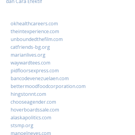
dan Cara Efektif
okhealthcareers.com
theintexperience.com
unboundedthefilm.com
catfriends-bg.org
marianlives.org
waywardtees.com
pidfloorsexpress.com
bancodevenezuelaen.com
bettermoodfoodcorporation.com
hingstonnt.com
chooseagender.com
hoverboardssale.com
alaskapolitics.com
stsmp.org
manoelneves.com