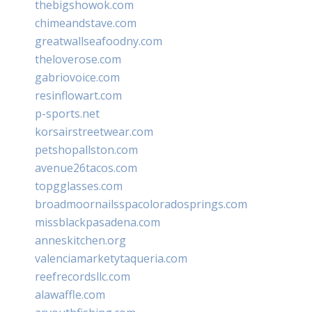
thebigshowok.com
chimeandstave.com
greatwallseafoodny.com
theloverose.com
gabriovoice.com
resinflowart.com
p-sports.net
korsairstreetwear.com
petshopallston.com
avenue26tacos.com
topgglasses.com
broadmoornailsspacoloradosprings.com
missblackpasadena.com
anneskitchen.org
valenciamarketytaqueria.com
reefrecordsllc.com
alawaffle.com