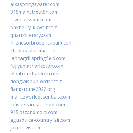
alkaspringswater.com
318mainstreet8h.com
lovenailsspari.com
oakberry-kuwait.com
quartzliterary.com
friendsofbroderickpark.com
studiopiattellina.com
jannagrillspringfield.com
fujiyamacharleston.com
elpatronchardon.com
donglaishun-order.com
fiamc-rome2022.org
mariceworldessentials.com
lafisheriarestaurant.com
915jazzandmore.com
aguadulce-countryfair.com
jakehovis.com