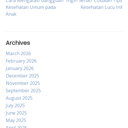
Post
Cara Mengatasi Gangguan
Ingin Sehat? Cobalah Tips
Kesehatan Umum pada
Kesehatan Lucu Ini!
Anak
navigation
Archives
March 2026
February 2026
January 2026
December 2025
November 2025
September 2025
August 2025
July 2025
June 2025
May 2025
April 2025