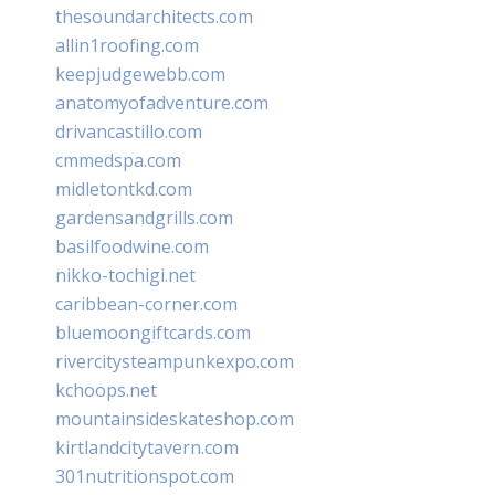
thesoundarchitects.com
allin1roofing.com
keepjudgewebb.com
anatomyofadventure.com
drivancastillo.com
cmmedspa.com
midletontkd.com
gardensandgrills.com
basilfoodwine.com
nikko-tochigi.net
caribbean-corner.com
bluemoongiftcards.com
rivercitysteampunkexpo.com
kchoops.net
mountainsideskateshop.com
kirtlandcitytavern.com
301nutritionspot.com