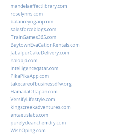
mandelaeffectlibrary.com
roselynns.com
balanceyoganj.com
salesforceblogs.com
TrainGames365.com
BaytownEvaCationRentals.com
JabalpurCakeDelivery.com
halobjd.com
intelligenceqatar.com
PikaPikaApp.com
takecareofbusinessdfw.org
HamadaOfJapan.com
VersifyLifestyle.com
kingscreekadventures.com
antaeuslabs.com
purelycleanchemdry.com
WishOping.com