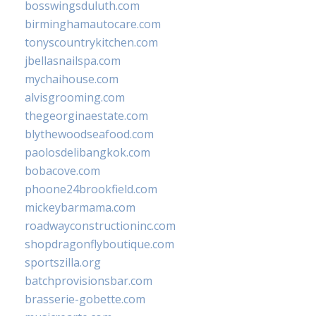
bosswingsduluth.com
birminghamautocare.com
tonyscountrykitchen.com
jbellasnailspa.com
mychaihouse.com
alvisgrooming.com
thegeorginaestate.com
blythewoodseafood.com
paolosdelibangkok.com
bobacove.com
phoone24brookfield.com
mickeybarmama.com
roadwayconstructioninc.com
shopdragonflyboutique.com
sportszilla.org
batchprovisionsbar.com
brasserie-gobette.com