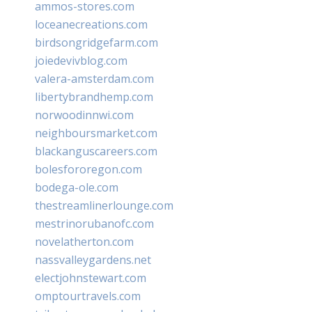
ammos-stores.com
loceanecreations.com
birdsongridgefarm.com
joiedevivblog.com
valera-amsterdam.com
libertybrandhemp.com
norwoodinnwi.com
neighboursmarket.com
blackanguscareers.com
bolesfororegon.com
bodega-ole.com
thestreamlinerlounge.com
mestrinorubanofc.com
novelatherton.com
nassvalleygardens.net
electjohnstewart.com
omptourtravels.com