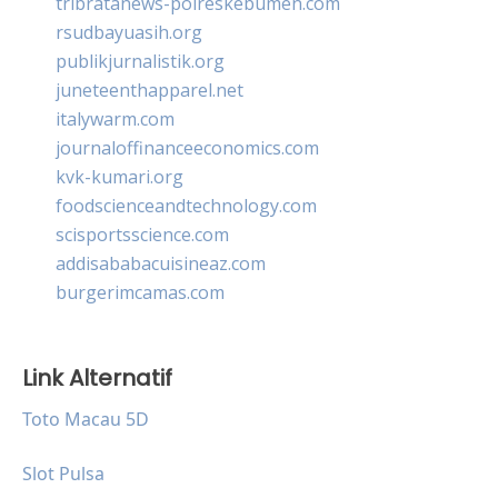
tribratanews-polreskebumen.com
rsudbayuasih.org
publikjurnalistik.org
juneteenthapparel.net
italywarm.com
journaloffinanceeconomics.com
kvk-kumari.org
foodscienceandtechnology.com
scisportsscience.com
addisababacuisineaz.com
burgerimcamas.com
Link Alternatif
Toto Macau 5D
Slot Pulsa