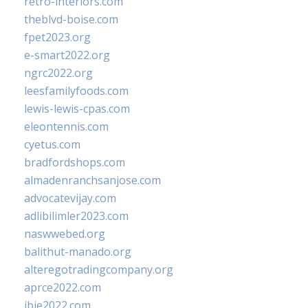
retro-interiors.com
theblvd-boise.com
fpet2023.org
e-smart2022.org
ngrc2022.org
leesfamilyfoods.com
lewis-lewis-cpas.com
eleontennis.com
cyetus.com
bradfordshops.com
almadenranchsanjose.com
advocatevijay.com
adlibilimler2023.com
naswwebed.org
balithut-manado.org
alteregotradingcompany.org
aprce2022.com
ibie2022.com