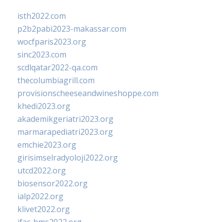
isth2022.com
p2b2pabi2023-makassar.com
wocfparis2023.org
sinc2023.com
scdlqatar2022-qa.com
thecolumbiagrill.com
provisionscheeseandwineshoppe.com
khedi2023.org
akademikgeriatri2023.org
marmarapediatri2023.org
emchie2023.org
girisimselradyoloji2022.org
utcd2022.org
biosensor2022.org
ialp2022.org
klivet2022.org