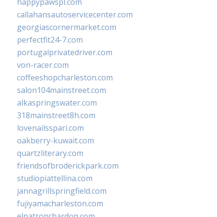
happypawspl.com
callahansautoservicecenter.com
georgiascornermarket.com
perfectfit24-7.com
portugalprivatedriver.com
von-racer.com
coffeeshopcharleston.com
salon104mainstreet.com
alkaspringswater.com
318mainstreet8h.com
lovenailsspari.com
oakberry-kuwait.com
quartzliterary.com
friendsofbroderickpark.com
studiopiattellina.com
jannagrillspringfield.com
fujiyamacharleston.com
elpatronchardon.com