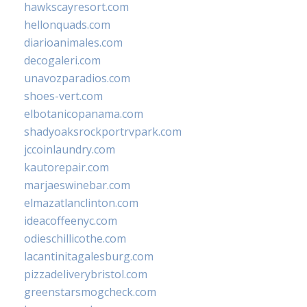
hawkscayresort.com
hellonquads.com
diarioanimales.com
decogaleri.com
unavozparadios.com
shoes-vert.com
elbotanicopanama.com
shadyoaksrockportrvpark.com
jccoinlaundry.com
kautorepair.com
marjaeswinebar.com
elmazatlanclinton.com
ideacoffeenyc.com
odieschillicothe.com
lacantinitagalesburg.com
pizzadeliverybristol.com
greenstarsmogcheck.com