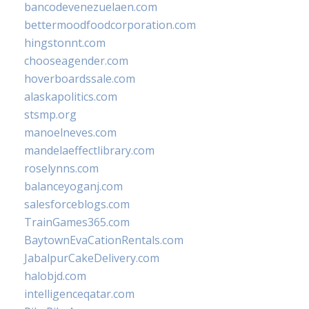
bancodevenezuelaen.com
bettermoodfoodcorporation.com
hingstonnt.com
chooseagender.com
hoverboardssale.com
alaskapolitics.com
stsmp.org
manoelneves.com
mandelaeffectlibrary.com
roselynns.com
balanceyoganj.com
salesforceblogs.com
TrainGames365.com
BaytownEvaCationRentals.com
JabalpurCakeDelivery.com
halobjd.com
intelligenceqatar.com