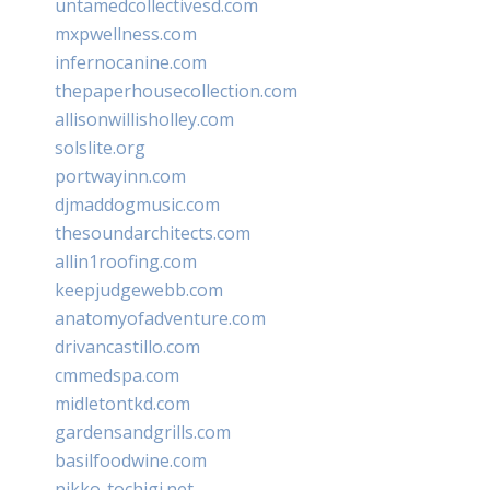
untamedcollectivesd.com
mxpwellness.com
infernocanine.com
thepaperhousecollection.com
allisonwillisholley.com
solslite.org
portwayinn.com
djmaddogmusic.com
thesoundarchitects.com
allin1roofing.com
keepjudgewebb.com
anatomyofadventure.com
drivancastillo.com
cmmedspa.com
midletontkd.com
gardensandgrills.com
basilfoodwine.com
nikko-tochigi.net