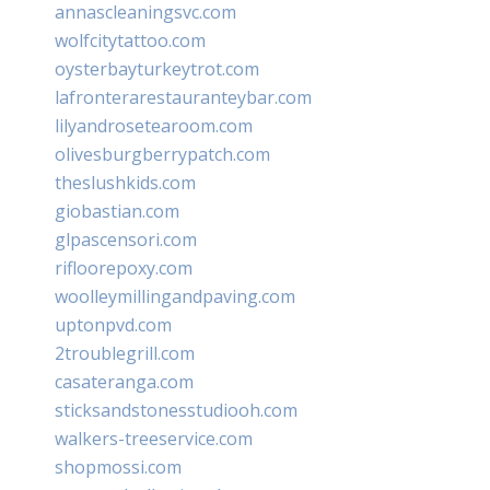
annascleaningsvc.com
wolfcitytattoo.com
oysterbayturkeytrot.com
lafronterarestauranteybar.com
lilyandrosetearoom.com
olivesburgberrypatch.com
theslushkids.com
giobastian.com
glpascensori.com
rifloorepoxy.com
woolleymillingandpaving.com
uptonpvd.com
2troublegrill.com
casateranga.com
sticksandstonesstudiooh.com
walkers-treeservice.com
shopmossi.com