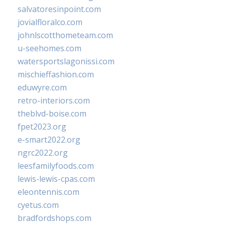
salvatoresinpoint.com
jovialfloralco.com
johnlscotthometeam.com
u-seehomes.com
watersportslagonissi.com
mischieffashion.com
eduwyre.com
retro-interiors.com
theblvd-boise.com
fpet2023.org
e-smart2022.org
ngrc2022.org
leesfamilyfoods.com
lewis-lewis-cpas.com
eleontennis.com
cyetus.com
bradfordshops.com