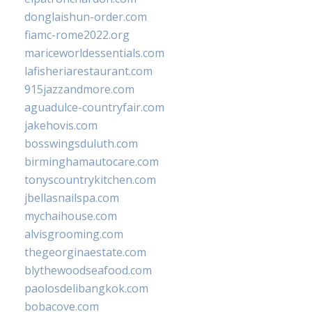
donglaishun-order.com
fiamc-rome2022.org
mariceworldessentials.com
lafisheriarestaurant.com
915jazzandmore.com
aguadulce-countryfair.com
jakehovis.com
bosswingsduluth.com
birminghamautocare.com
tonyscountrykitchen.com
jbellasnailspa.com
mychaihouse.com
alvisgrooming.com
thegeorginaestate.com
blythewoodseafood.com
paolosdelibangkok.com
bobacove.com