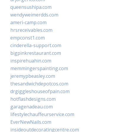
queensushipa.com
wendyweimerdds.com
ameri-camp.com
hrsreceivables.com
empconst1.com
cinderella-support.com
bigpinkrestaurant.com
inspirehuahin.com
memmingerspainting.com
jeremypbeasley.com
thesandwichdepotcos.com
drgiggleshouseofpain.com
hotflashdesigns.com
garagenadeau.com
lifestylechauffeurservice.com
EverNewNails.com
insideoutdecoratingcentre.com