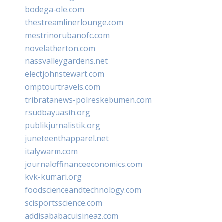
bodega-ole.com
thestreamlinerlounge.com
mestrinorubanofc.com
novelatherton.com
nassvalleygardens.net
electjohnstewart.com
omptourtravels.com
tribratanews-polreskebumen.com
rsudbayuasih.org
publikjurnalistik.org
juneteenthapparel.net
italywarm.com
journaloffinanceeconomics.com
kvk-kumari.org
foodscienceandtechnology.com
scisportsscience.com
addisababacuisineaz.com