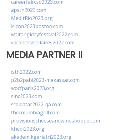
careerfaircsd2023.com
apsth2023.com
MedItRio2023.org
lcicon2023boston.com
waitangidayfestival2022.com
vacancesscolaires2022.com
MEDIA PARTNER II
isth2022.com
p2b2pabi2023-makassar.com
wocfparis2023.org
sinc2023.com
scdlqatar2022-qa.com
thecolumbiagrill.com
provisionscheeseandwineshoppe.com
khedi2023.org
akademikgeriatri2023.org