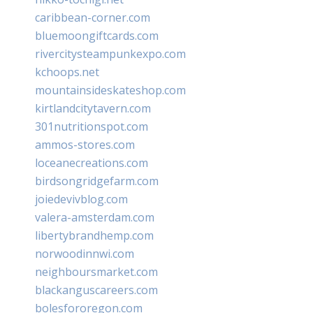
caribbean-corner.com
bluemoongiftcards.com
rivercitysteampunkexpo.com
kchoops.net
mountainsideskateshop.com
kirtlandcitytavern.com
301nutritionspot.com
ammos-stores.com
loceanecreations.com
birdsongridgefarm.com
joiedevivblog.com
valera-amsterdam.com
libertybrandhemp.com
norwoodinnwi.com
neighboursmarket.com
blackanguscareers.com
bolesfororegon.com