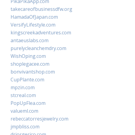
PikaPikaApp.com
takecareofbusinessdfw.org
HamadaOfJapan.com
VersifyLifestyle.com
kingscreekadventures.com
antaeuslabs.com
purelycleanchemdry.com
WishOping.com
shoplegacee.com
bonvivantshop.com
CupPlante.com
mpzin.com
stcreal.com
PopUpFlea.com
valueml.com
rebeccatorresjewelry.com
jmpbliss.com
drjorgerico.com