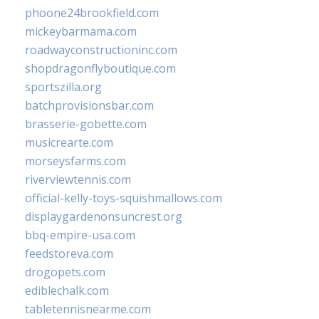
phoone24brookfield.com
mickeybarmama.com
roadwayconstructioninc.com
shopdragonflyboutique.com
sportszilla.org
batchprovisionsbar.com
brasserie-gobette.com
musicrearte.com
morseysfarms.com
riverviewtennis.com
official-kelly-toys-squishmallows.com
displaygardenonsuncrest.org
bbq-empire-usa.com
feedstoreva.com
drogopets.com
ediblechalk.com
tabletennisnearme.com