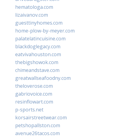
hematologa.com
lizaivanov.com
guesttinyhomes.com
home-plow-by-meyer.com
palatelatincuisine.com
blackdoglegacy.com
eatvivahouston.com
thebigshowok.com
chimeandstave.com
greatwallseafoodny.com
theloverose.com
gabriovoice.com
resinflowart.com
p-sports.net
korsairstreetwear.com
petshopallston.com
avenue26tacos.com