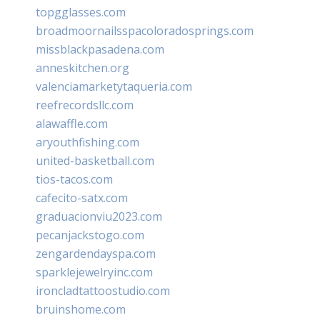
topgglasses.com
broadmoornailsspacoloradosprings.com
missblackpasadena.com
anneskitchen.org
valenciamarketytaqueria.com
reefrecordsllc.com
alawaffle.com
aryouthfishing.com
united-basketball.com
tios-tacos.com
cafecito-satx.com
graduacionviu2023.com
pecanjackstogo.com
zengardendayspa.com
sparklejewelryinc.com
ironcladtattoostudio.com
bruinshome.com