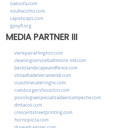
oaksofa.com
soultacohtx.com
capishcaps.com
gpsyfl.org
MEDIA PARTNER III
vwrepairarlington.com
cleaningservicebaltimore-md.com
beckslandscapeandfence.com
vistaaltadelveramendi.com
coastlinecateringnc.com
cuesburgershouston.com
psicologiaespecializadaencampeche.com
dmtacos.com
crescentstreetprinting.com
hornopizza.com
driveadragster.com