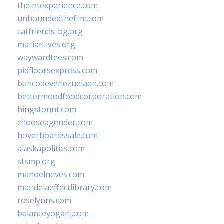
theintexperience.com
unboundedthefilm.com
catfriends-bg.org
marianlives.org
waywardtees.com
pidfloorsexpress.com
bancodevenezuelaen.com
bettermoodfoodcorporation.com
hingstonnt.com
chooseagender.com
hoverboardssale.com
alaskapolitics.com
stsmp.org
manoelneves.com
mandelaeffectlibrary.com
roselynns.com
balanceyoganj.com