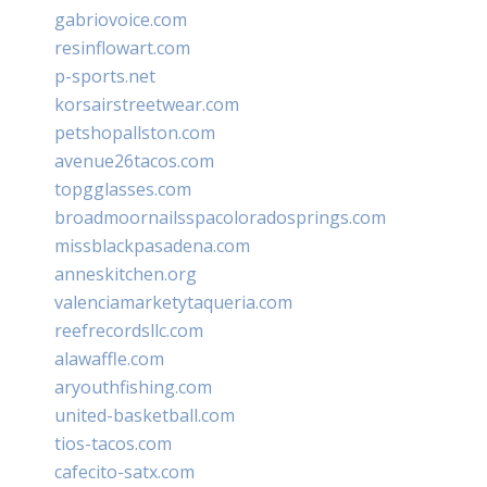
gabriovoice.com
resinflowart.com
p-sports.net
korsairstreetwear.com
petshopallston.com
avenue26tacos.com
topgglasses.com
broadmoornailsspacoloradosprings.com
missblackpasadena.com
anneskitchen.org
valenciamarketytaqueria.com
reefrecordsllc.com
alawaffle.com
aryouthfishing.com
united-basketball.com
tios-tacos.com
cafecito-satx.com