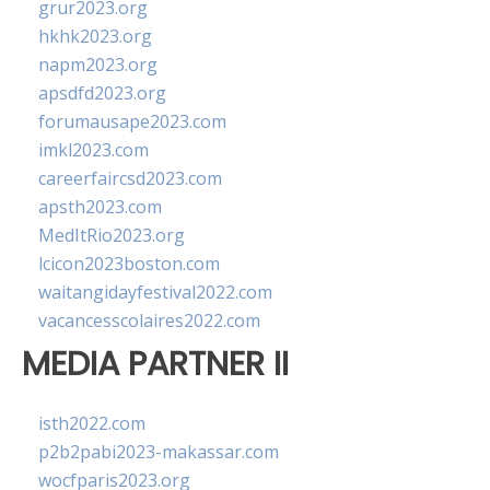
grur2023.org
hkhk2023.org
napm2023.org
apsdfd2023.org
forumausape2023.com
imkl2023.com
careerfaircsd2023.com
apsth2023.com
MedItRio2023.org
lcicon2023boston.com
waitangidayfestival2022.com
vacancesscolaires2022.com
MEDIA PARTNER II
isth2022.com
p2b2pabi2023-makassar.com
wocfparis2023.org