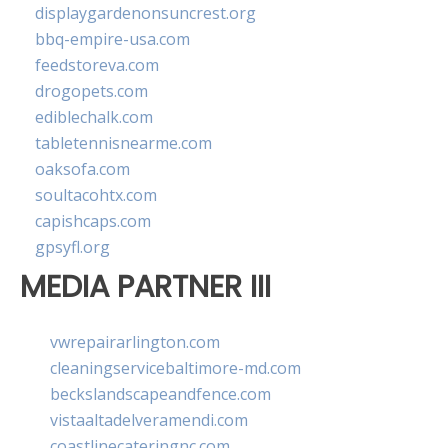
displaygardenonsuncrest.org
bbq-empire-usa.com
feedstoreva.com
drogopets.com
ediblechalk.com
tabletennisnearme.com
oaksofa.com
soultacohtx.com
capishcaps.com
gpsyfl.org
MEDIA PARTNER III
vwrepairarlington.com
cleaningservicebaltimore-md.com
beckslandscapeandfence.com
vistaaltadelveramendi.com
coastlinecateringnc.com