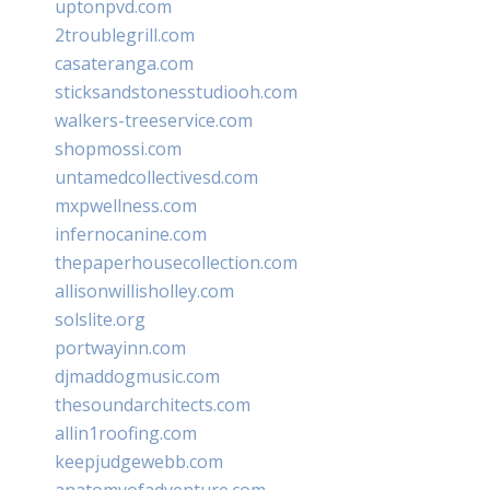
uptonpvd.com
2troublegrill.com
casateranga.com
sticksandstonesstudiooh.com
walkers-treeservice.com
shopmossi.com
untamedcollectivesd.com
mxpwellness.com
infernocanine.com
thepaperhousecollection.com
allisonwillisholley.com
solslite.org
portwayinn.com
djmaddogmusic.com
thesoundarchitects.com
allin1roofing.com
keepjudgewebb.com
anatomyofadventure.com