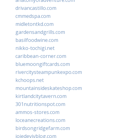
drivancastillo.com
cmmedspa.com
midletontkd.com
gardensandgrills.com
basilfoodwine.com
nikko-tochigi.net
caribbean-corner.com
bluemoongiftcards.com
rivercitysteampunkexpo.com
kchoops.net
mountainsideskateshop.com
kirtlandcitytavern.com
301nutritionspot.com
ammos-stores.com
loceanecreations.com
birdsongridgefarm.com
joiedevivblog.com