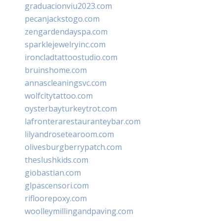
graduacionviu2023.com
pecanjackstogo.com
zengardendayspa.com
sparklejewelryinc.com
ironcladtattoostudio.com
bruinshome.com
annascleaningsvc.com
wolfcitytattoo.com
oysterbayturkeytrot.com
lafronterarestauranteybar.com
lilyandrosetearoom.com
olivesburgberrypatch.com
theslushkids.com
giobastian.com
glpascensori.com
rifloorepoxy.com
woolleymillingandpaving.com