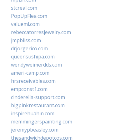
stcreal.com
PopUpFlea.com
valueml.com
rebeccatorresjewelry.com
jmpbliss.com
drjorgerico.com
queensushipa.com
wendyweimerdds.com
ameri-camp.com
hrsreceivables.com
empconst1.com
cinderella-support.com
bigpinkrestaurant.com
inspirehuahin.com
memmingerspainting.com
jeremypbeasley.com
thesandwichdepotcos.com