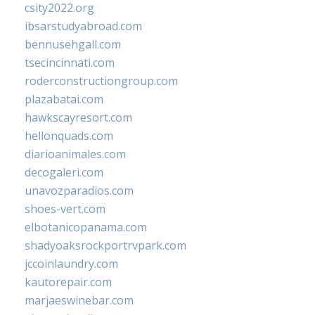
csity2022.org
ibsarstudyabroad.com
bennusehgall.com
tsecincinnati.com
roderconstructiongroup.com
plazabatai.com
hawkscayresort.com
hellonquads.com
diarioanimales.com
decogaleri.com
unavozparadios.com
shoes-vert.com
elbotanicopanama.com
shadyoaksrockportrvpark.com
jccoinlaundry.com
kautorepair.com
marjaeswinebar.com