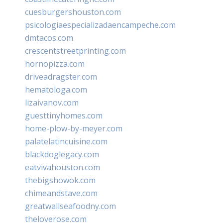
cuesburgershouston.com
psicologiaespecializadaencampeche.com
dmtacos.com
crescentstreetprinting.com
hornopizza.com
driveadragster.com
hematologa.com
lizaivanov.com
guesttinyhomes.com
home-plow-by-meyer.com
palatelatincuisine.com
blackdoglegacy.com
eatvivahouston.com
thebigshowok.com
chimeandstave.com
greatwallseafoodny.com
theloverose.com