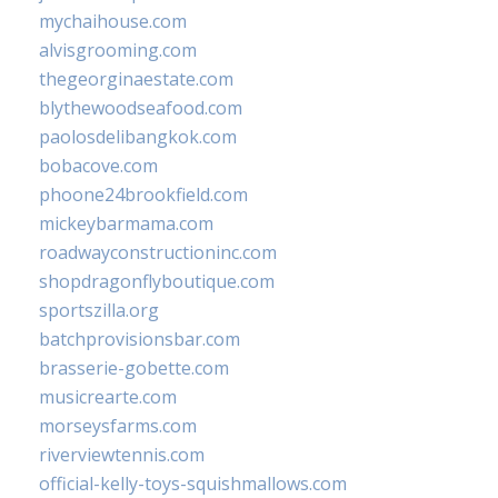
mychaihouse.com
alvisgrooming.com
thegeorginaestate.com
blythewoodseafood.com
paolosdelibangkok.com
bobacove.com
phoone24brookfield.com
mickeybarmama.com
roadwayconstructioninc.com
shopdragonflyboutique.com
sportszilla.org
batchprovisionsbar.com
brasserie-gobette.com
musicrearte.com
morseysfarms.com
riverviewtennis.com
official-kelly-toys-squishmallows.com