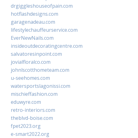
drgiggleshouseofpain.com
hotflashdesigns.com
garagenadeau.com
lifestylechauffeurservice.com
EverNewNails.com
insideoutdecoratingcentre.com
salvatoresinpoint.com
jovialfloralco.com
johnlscotthometeam.com
u-seehomes.com
watersportslagonissi.com
mischieffashion.com
eduwyre.com
retro-interiors.com
theblvd-boise.com
fpet2023.org
e-smart2022.org