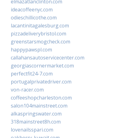
elmazatlanclinton.com
ideacoffeenyc.com
odieschillicothe.com
lacantinitagalesburg.com
pizzadeliverybristol.com
greenstarsmogcheck.com
happypawspl.com
callahansautoservicecenter.com
georgiascornermarket.com
perfectfit24-7.com
portugalprivatedriver.com
von-racer.com
coffeeshopcharleston.com
salon104mainstreet.com
alkaspringswater.com
318mainstreet8h.com
lovenailsspari.com
oakberry-kuwait.com