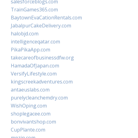
salesforceblogs.com
TrainGames365.com
BaytownEvaCationRentals.com
JabalpurCakeDelivery.com
halobjd.com
intelligenceqatar.com
PikaPikaApp.com
takecareofbusinessdfw.org
HamadaOfJapan.com
VersifyLifestyle.com
kingscreekadventures.com
antaeuslabs.com
purelycleanchemdry.com
WishOping.com
shoplegacee.com
bonvivantshop.com
CupPlante.com
mpzin.com