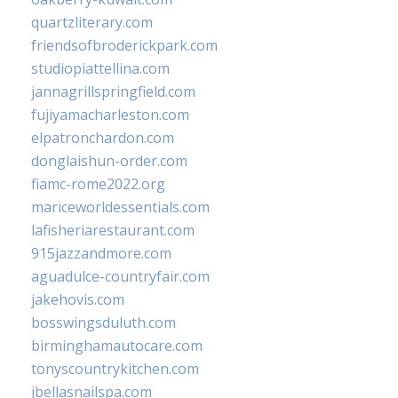
quartzliterary.com
friendsofbroderickpark.com
studiopiattellina.com
jannagrillspringfield.com
fujiyamacharleston.com
elpatronchardon.com
donglaishun-order.com
fiamc-rome2022.org
mariceworldessentials.com
lafisheriarestaurant.com
915jazzandmore.com
aguadulce-countryfair.com
jakehovis.com
bosswingsduluth.com
birminghamautocare.com
tonyscountrykitchen.com
jbellasnailspa.com