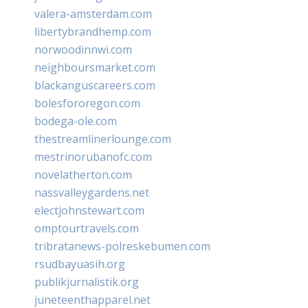
valera-amsterdam.com
libertybrandhemp.com
norwoodinnwi.com
neighboursmarket.com
blackanguscareers.com
bolesfororegon.com
bodega-ole.com
thestreamlinerlounge.com
mestrinorubanofc.com
novelatherton.com
nassvalleygardens.net
electjohnstewart.com
omptourtravels.com
tribratanews-polreskebumen.com
rsudbayuasih.org
publikjurnalistik.org
juneteenthapparel.net