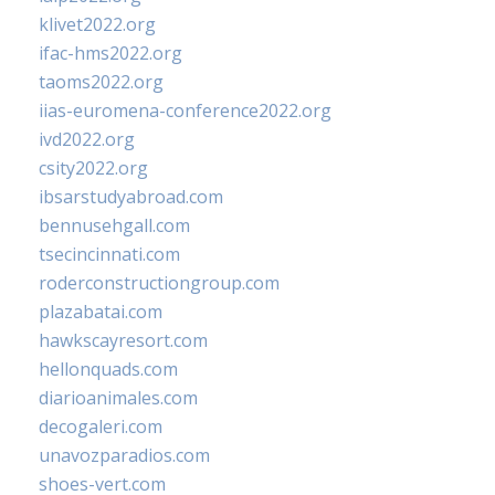
klivet2022.org
ifac-hms2022.org
taoms2022.org
iias-euromena-conference2022.org
ivd2022.org
csity2022.org
ibsarstudyabroad.com
bennusehgall.com
tsecincinnati.com
roderconstructiongroup.com
plazabatai.com
hawkscayresort.com
hellonquads.com
diarioanimales.com
decogaleri.com
unavozparadios.com
shoes-vert.com