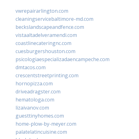
vwrepairarlington.com
cleaningservicebaltimore-md.com
beckslandscapeandfence.com
vistaaltadelveramendi.com
coastlinecateringnc.com
cuesburgershouston.com
psicologiaespecializadaencampeche.com
dmtacos.com
crescentstreetprinting.com
hornopizza.com
driveadragster.com
hematologa.com
lizaivanov.com
guesttinyhomes.com
home-plow-by-meyer.com
palatelatincuisine.com