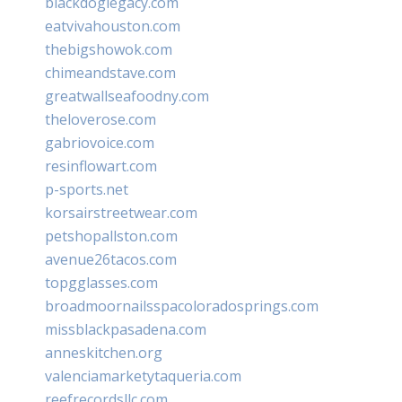
blackdoglegacy.com
eatvivahouston.com
thebigshowok.com
chimeandstave.com
greatwallseafoodny.com
theloverose.com
gabriovoice.com
resinflowart.com
p-sports.net
korsairstreetwear.com
petshopallston.com
avenue26tacos.com
topgglasses.com
broadmoornailsspacoloradosprings.com
missblackpasadena.com
anneskitchen.org
valenciamarketytaqueria.com
reefrecordsllc.com