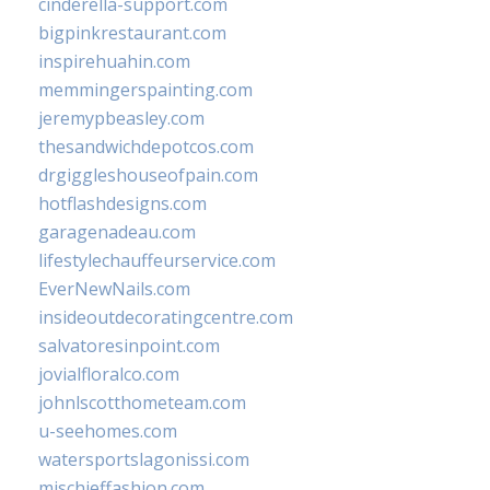
cinderella-support.com
bigpinkrestaurant.com
inspirehuahin.com
memmingerspainting.com
jeremypbeasley.com
thesandwichdepotcos.com
drgiggleshouseofpain.com
hotflashdesigns.com
garagenadeau.com
lifestylechauffeurservice.com
EverNewNails.com
insideoutdecoratingcentre.com
salvatoresinpoint.com
jovialfloralco.com
johnlscotthometeam.com
u-seehomes.com
watersportslagonissi.com
mischieffashion.com