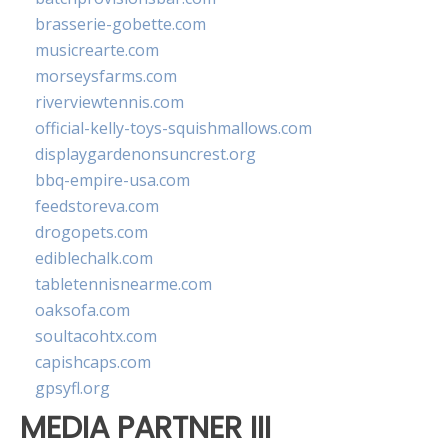
brasserie-gobette.com
musicrearte.com
morseysfarms.com
riverviewtennis.com
official-kelly-toys-squishmallows.com
displaygardenonsuncrest.org
bbq-empire-usa.com
feedstoreva.com
drogopets.com
ediblechalk.com
tabletennisnearme.com
oaksofa.com
soultacohtx.com
capishcaps.com
gpsyfl.org
MEDIA PARTNER III