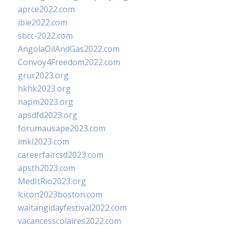
aprce2022.com
ibie2022.com
sbcc-2022.com
AngolaOilAndGas2022.com
Convoy4Freedom2022.com
grur2023.org
hkhk2023.org
napm2023.org
apsdfd2023.org
forumausape2023.com
imkl2023.com
careerfaircsd2023.com
apsth2023.com
MedItRio2023.org
lcicon2023boston.com
waitangidayfestival2022.com
vacancesscolaires2022.com