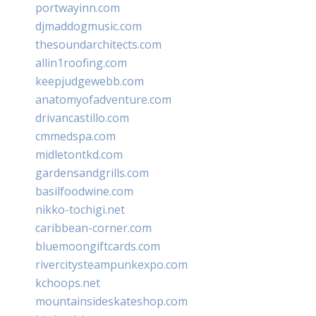
portwayinn.com
djmaddogmusic.com
thesoundarchitects.com
allin1roofing.com
keepjudgewebb.com
anatomyofadventure.com
drivancastillo.com
cmmedspa.com
midletontkd.com
gardensandgrills.com
basilfoodwine.com
nikko-tochigi.net
caribbean-corner.com
bluemoongiftcards.com
rivercitysteampunkexpo.com
kchoops.net
mountainsideskateshop.com