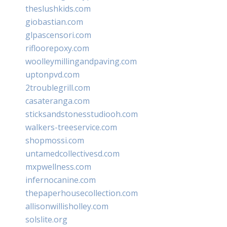
theslushkids.com
giobastian.com
glpascensori.com
rifloorepoxy.com
woolleymillingandpaving.com
uptonpvd.com
2troublegrill.com
casateranga.com
sticksandstonesstudiooh.com
walkers-treeservice.com
shopmossi.com
untamedcollectivesd.com
mxpwellness.com
infernocanine.com
thepaperhousecollection.com
allisonwillisholley.com
solslite.org