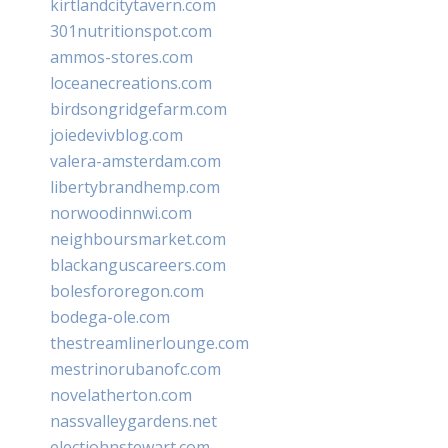
kirtlandcitytavern.com
301nutritionspot.com
ammos-stores.com
loceanecreations.com
birdsongridgefarm.com
joiedevivblog.com
valera-amsterdam.com
libertybrandhemp.com
norwoodinnwi.com
neighboursmarket.com
blackanguscareers.com
bolesfororegon.com
bodega-ole.com
thestreamlinerlounge.com
mestrinorubanofc.com
novelatherton.com
nassvalleygardens.net
electjohnstewart.com