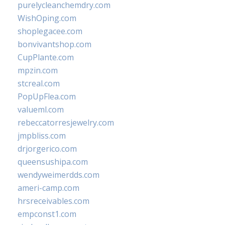
purelycleanchemdry.com
WishOping.com
shoplegacee.com
bonvivantshop.com
CupPlante.com
mpzin.com
stcreal.com
PopUpFlea.com
valueml.com
rebeccatorresjewelry.com
jmpbliss.com
drjorgerico.com
queensushipa.com
wendyweimerdds.com
ameri-camp.com
hrsreceivables.com
empconst1.com