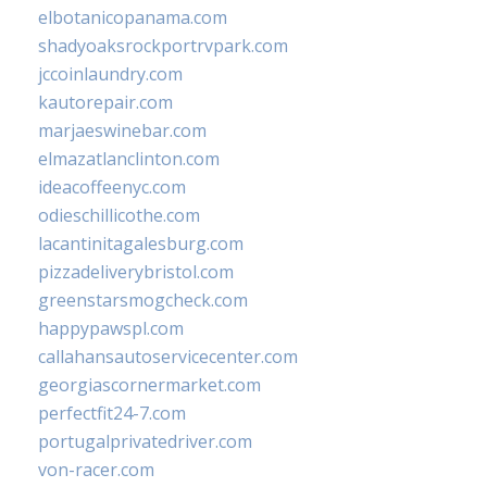
elbotanicopanama.com
shadyoaksrockportrvpark.com
jccoinlaundry.com
kautorepair.com
marjaeswinebar.com
elmazatlanclinton.com
ideacoffeenyc.com
odieschillicothe.com
lacantinitagalesburg.com
pizzadeliverybristol.com
greenstarsmogcheck.com
happypawspl.com
callahansautoservicecenter.com
georgiascornermarket.com
perfectfit24-7.com
portugalprivatedriver.com
von-racer.com