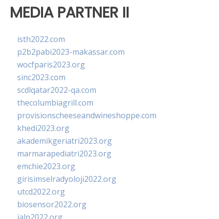
MEDIA PARTNER II
isth2022.com
p2b2pabi2023-makassar.com
wocfparis2023.org
sinc2023.com
scdlqatar2022-qa.com
thecolumbiagrill.com
provisionscheeseandwineshoppe.com
khedi2023.org
akademikgeriatri2023.org
marmarapediatri2023.org
emchie2023.org
girisimselradyoloji2022.org
utcd2022.org
biosensor2022.org
ialp2022.org