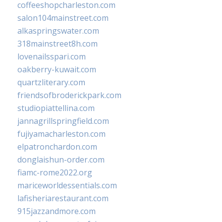
coffeeshopcharleston.com
salon104mainstreet.com
alkaspringswater.com
318mainstreet8h.com
lovenailsspari.com
oakberry-kuwait.com
quartzliterary.com
friendsofbroderickpark.com
studiopiattellina.com
jannagrillspringfield.com
fujiyamacharleston.com
elpatronchardon.com
donglaishun-order.com
fiamc-rome2022.org
mariceworldessentials.com
lafisheriarestaurant.com
915jazzandmore.com