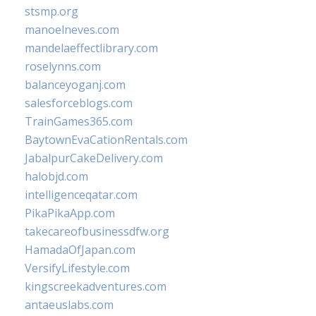
stsmp.org
manoelneves.com
mandelaeffectlibrary.com
roselynns.com
balanceyoganj.com
salesforceblogs.com
TrainGames365.com
BaytownEvaCationRentals.com
JabalpurCakeDelivery.com
halobjd.com
intelligenceqatar.com
PikaPikaApp.com
takecareofbusinessdfw.org
HamadaOfJapan.com
VersifyLifestyle.com
kingscreekadventures.com
antaeuslabs.com