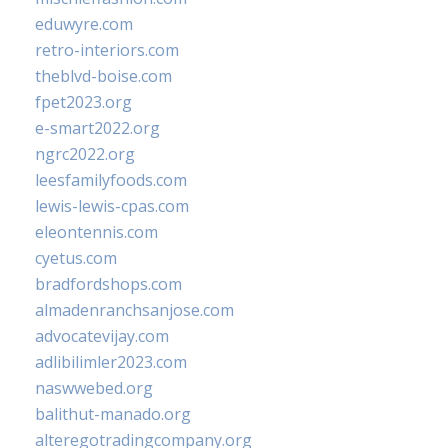
eduwyre.com
retro-interiors.com
theblvd-boise.com
fpet2023.org
e-smart2022.org
ngrc2022.org
leesfamilyfoods.com
lewis-lewis-cpas.com
eleontennis.com
cyetus.com
bradfordshops.com
almadenranchsanjose.com
advocatevijay.com
adlibilimler2023.com
naswwebed.org
balithut-manado.org
alteregotradingcompany.org