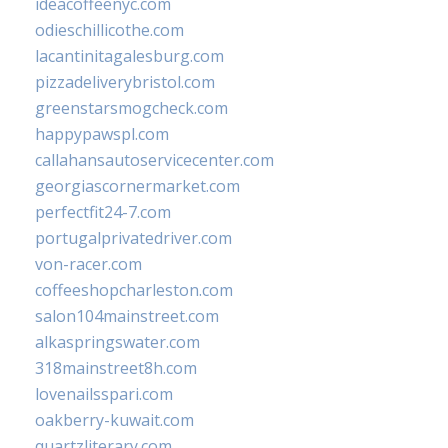
ideacoffeenyc.com
odieschillicothe.com
lacantinitagalesburg.com
pizzadeliverybristol.com
greenstarsmogcheck.com
happypawspl.com
callahansautoservicecenter.com
georgiascornermarket.com
perfectfit24-7.com
portugalprivatedriver.com
von-racer.com
coffeeshopcharleston.com
salon104mainstreet.com
alkaspringswater.com
318mainstreet8h.com
lovenailsspari.com
oakberry-kuwait.com
quartzliterary.com