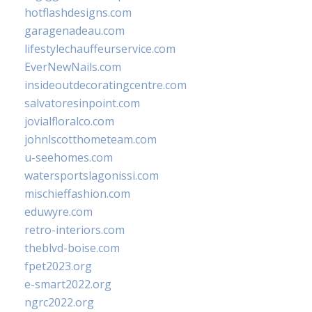
hotflashdesigns.com
garagenadeau.com
lifestylechauffeurservice.com
EverNewNails.com
insideoutdecoratingcentre.com
salvatoresinpoint.com
jovialfloralco.com
johnlscotthometeam.com
u-seehomes.com
watersportslagonissi.com
mischieffashion.com
eduwyre.com
retro-interiors.com
theblvd-boise.com
fpet2023.org
e-smart2022.org
ngrc2022.org