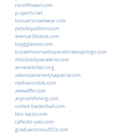
resinflowart.com
p-sports.net
korsairstreetwear.com
petshopallston.com
avenue26tacos.com
topgglasses.com
broadmoornailsspacoloradosprings.com
missblackpasadena.com
anneskitchen.org
valenciamarketytaqueria.com
reefrecordsllc.com
alawaffle.com
aryouthfishing.com
united-basketball.com
tios-tacos.com
cafecito-satx.com
graduacionviu2023.com