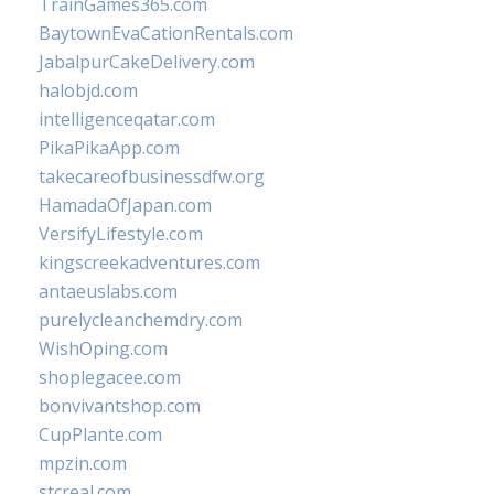
TrainGames365.com
BaytownEvaCationRentals.com
JabalpurCakeDelivery.com
halobjd.com
intelligenceqatar.com
PikaPikaApp.com
takecareofbusinessdfw.org
HamadaOfJapan.com
VersifyLifestyle.com
kingscreekadventures.com
antaeuslabs.com
purelycleanchemdry.com
WishOping.com
shoplegacee.com
bonvivantshop.com
CupPlante.com
mpzin.com
stcreal.com