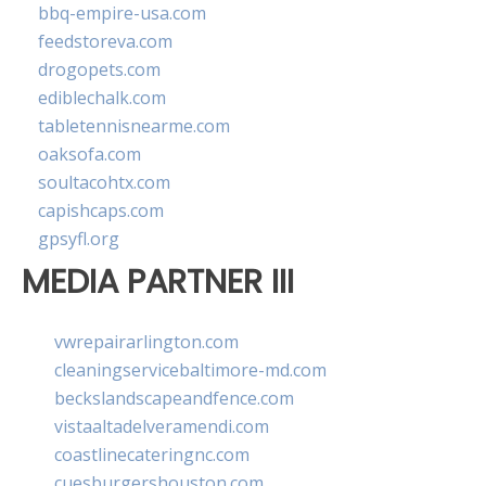
bbq-empire-usa.com
feedstoreva.com
drogopets.com
ediblechalk.com
tabletennisnearme.com
oaksofa.com
soultacohtx.com
capishcaps.com
gpsyfl.org
MEDIA PARTNER III
vwrepairarlington.com
cleaningservicebaltimore-md.com
beckslandscapeandfence.com
vistaaltadelveramendi.com
coastlinecateringnc.com
cuesburgershouston.com