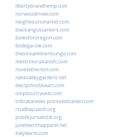
libertybrandhemp.com
norwoodinnwi.com
neighboursmarket.com
blackanguscareers.com
bolesfororegon.com
bodega-ole.com
thestreamlinerlounge.com
mestrinorubanofc.com
novelatherton.com
nassvalleygardens.net
electjohnstewart.com
omptourtravels.com
tribratanews-polreskebumen.com
rsudbayuasih.org
publikjurnalistik.org
juneteenthapparel.net
italywarm.com