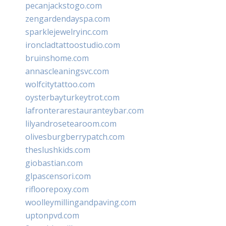
pecanjackstogo.com
zengardendayspa.com
sparklejewelryinc.com
ironcladtattoostudio.com
bruinshome.com
annascleaningsvc.com
wolfcitytattoo.com
oysterbayturkeytrot.com
lafronterarestauranteybar.com
lilyandrosetearoom.com
olivesburgberrypatch.com
theslushkids.com
giobastian.com
glpascensori.com
rifloorepoxy.com
woolleymillingandpaving.com
uptonpvd.com