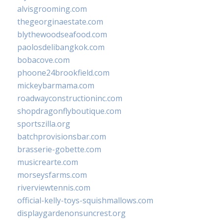
alvisgrooming.com
thegeorginaestate.com
blythewoodseafood.com
paolosdelibangkok.com
bobacove.com
phoone24brookfield.com
mickeybarmama.com
roadwayconstructioninc.com
shopdragonflyboutique.com
sportszilla.org
batchprovisionsbar.com
brasserie-gobette.com
musicrearte.com
morseysfarms.com
riverviewtennis.com
official-kelly-toys-squishmallows.com
displaygardenonsuncrest.org