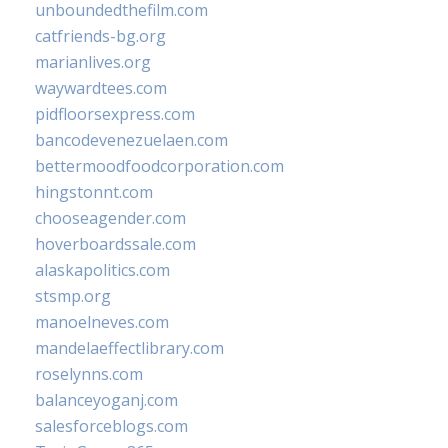
unboundedthefilm.com
catfriends-bg.org
marianlives.org
waywardtees.com
pidfloorsexpress.com
bancodevenezuelaen.com
bettermoodfoodcorporation.com
hingstonnt.com
chooseagender.com
hoverboardssale.com
alaskapolitics.com
stsmp.org
manoelneves.com
mandelaeffectlibrary.com
roselynns.com
balanceyoganj.com
salesforceblogs.com