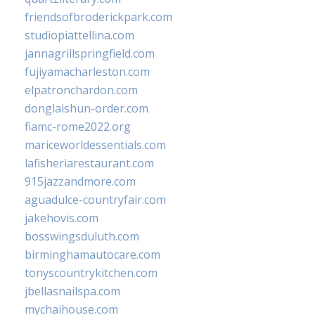
friendsofbroderickpark.com
studiopiattellina.com
jannagrillspringfield.com
fujiyamacharleston.com
elpatronchardon.com
donglaishun-order.com
fiamc-rome2022.org
mariceworldessentials.com
lafisheriarestaurant.com
915jazzandmore.com
aguadulce-countryfair.com
jakehovis.com
bosswingsduluth.com
birminghamautocare.com
tonyscountrykitchen.com
jbellasnailspa.com
mychaihouse.com