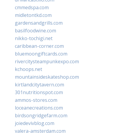
cmmedspa.com
midletontkd.com
gardensandgrills.com
basilfoodwine.com
nikko-tochigi.net
caribbean-corner.com
bluemoongiftcards.com
rivercitysteampunkexpo.com
kchoops.net
mountainsideskateshop.com
kirtlandcitytavern.com
301nutritionspot.com
ammos-stores.com
loceanecreations.com
birdsongridgefarm.com
joiedevivblog.com
valera-amsterdam.com