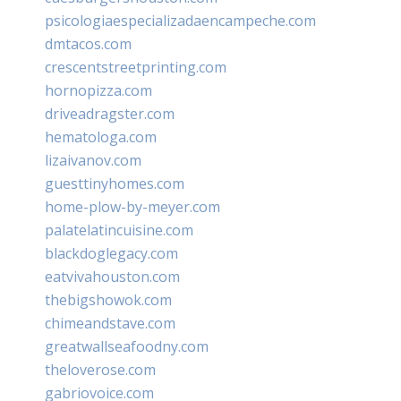
psicologiaespecializadaencampeche.com
dmtacos.com
crescentstreetprinting.com
hornopizza.com
driveadragster.com
hematologa.com
lizaivanov.com
guesttinyhomes.com
home-plow-by-meyer.com
palatelatincuisine.com
blackdoglegacy.com
eatvivahouston.com
thebigshowok.com
chimeandstave.com
greatwallseafoodny.com
theloverose.com
gabriovoice.com