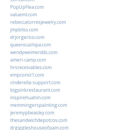
PopUpFlea.com
valueml.com
rebeccatorresjewelry.com
jmpbliss.com
drjorgerico.com
queensushipa.com
wendyweimerdds.com
ameri-camp.com
hrsreceivables.com
empconst1.com
cinderella-support.com
bigpinkrestaurant.com
inspirehuahin.com
memmingerspainting.com
jeremypbeasley.com
thesandwichdepotcos.com
drgiggleshouseofpain.com