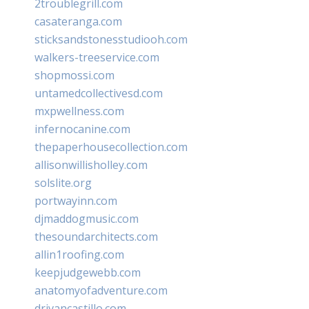
2troublegrill.com
casateranga.com
sticksandstonesstudiooh.com
walkers-treeservice.com
shopmossi.com
untamedcollectivesd.com
mxpwellness.com
infernocanine.com
thepaperhousecollection.com
allisonwillisholley.com
solslite.org
portwayinn.com
djmaddogmusic.com
thesoundarchitects.com
allin1roofing.com
keepjudgewebb.com
anatomyofadventure.com
drivancastillo.com