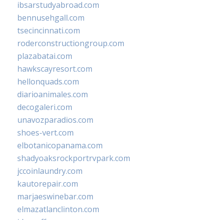
ibsarstudyabroad.com
bennusehgall.com
tsecincinnati.com
roderconstructiongroup.com
plazabatai.com
hawkscayresort.com
hellonquads.com
diarioanimales.com
decogaleri.com
unavozparadios.com
shoes-vert.com
elbotanicopanama.com
shadyoaksrockportrvpark.com
jccoinlaundry.com
kautorepair.com
marjaeswinebar.com
elmazatlanclinton.com