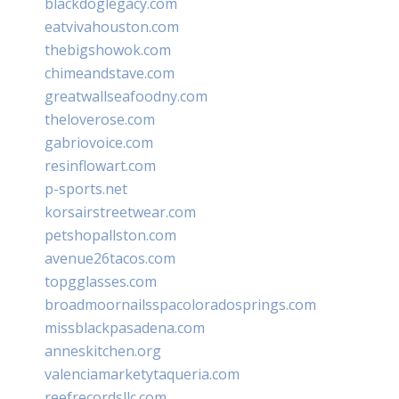
blackdoglegacy.com
eatvivahouston.com
thebigshowok.com
chimeandstave.com
greatwallseafoodny.com
theloverose.com
gabriovoice.com
resinflowart.com
p-sports.net
korsairstreetwear.com
petshopallston.com
avenue26tacos.com
topgglasses.com
broadmoornailsspacoloradosprings.com
missblackpasadena.com
anneskitchen.org
valenciamarketytaqueria.com
reefrecordsllc.com