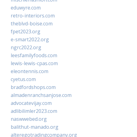
eduwyre.com
retro-interiors.com
theblvd-boise.com
fpet2023.org
e-smart2022.org
ngrc2022.org
leesfamilyfoods.com
lewis-lewis-cpas.com
eleontennis.com
cyetus.com
bradfordshops.com
almadenranchsanjose.com
advocatevijay.com
adlibilimler2023.com
naswwebed.org
balithut-manado.org
alteregotradingcompany.org