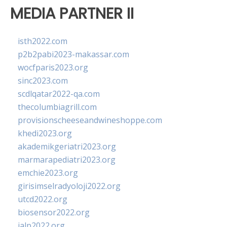
MEDIA PARTNER II
isth2022.com
p2b2pabi2023-makassar.com
wocfparis2023.org
sinc2023.com
scdlqatar2022-qa.com
thecolumbiagrill.com
provisionscheeseandwineshoppe.com
khedi2023.org
akademikgeriatri2023.org
marmarapediatri2023.org
emchie2023.org
girisimselradyoloji2022.org
utcd2022.org
biosensor2022.org
ialp2022.org