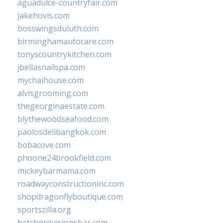
aguadulce-countryfair.com
jakehovis.com
bosswingsduluth.com
birminghamautocare.com
tonyscountrykitchen.com
jbellasnailspa.com
mychaihouse.com
alvisgrooming.com
thegeorginaestate.com
blythewoodseafood.com
paolosdelibangkok.com
bobacove.com
phoone24brookfield.com
mickeybarmama.com
roadwayconstructioninc.com
shopdragonflyboutique.com
sportszilla.org
batchprovisionsbar.com