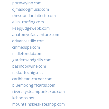
portwayinn.com
djmaddogmusic.com
thesoundarchitects.com
allin1roofing.com
keepjudgewebb.com
anatomyofadventure.com
drivancastillo.com
cmmedspa.com
midletontkd.com
gardensandgrills.com
basilfoodwine.com
nikko-tochigi.net
caribbean-corner.com
bluemoongiftcards.com
rivercitysteampunkexpo.com
kchoops.net
mountainsideskateshop.com