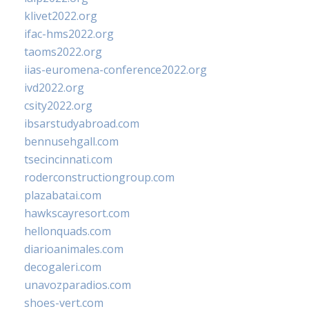
klivet2022.org
ifac-hms2022.org
taoms2022.org
iias-euromena-conference2022.org
ivd2022.org
csity2022.org
ibsarstudyabroad.com
bennusehgall.com
tsecincinnati.com
roderconstructiongroup.com
plazabatai.com
hawkscayresort.com
hellonquads.com
diarioanimales.com
decogaleri.com
unavozparadios.com
shoes-vert.com