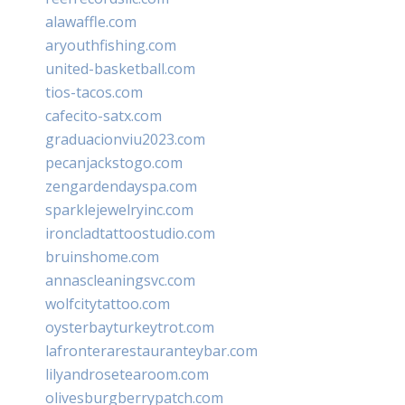
alawaffle.com
aryouthfishing.com
united-basketball.com
tios-tacos.com
cafecito-satx.com
graduacionviu2023.com
pecanjackstogo.com
zengardendayspa.com
sparklejewelryinc.com
ironcladtattoostudio.com
bruinshome.com
annascleaningsvc.com
wolfcitytattoo.com
oysterbayturkeytrot.com
lafronterarestauranteybar.com
lilyandrosetearoom.com
olivesburgberrypatch.com