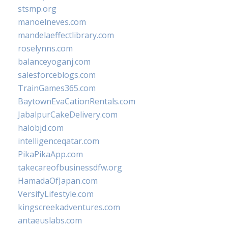
stsmp.org
manoelneves.com
mandelaeffectlibrary.com
roselynns.com
balanceyoganj.com
salesforceblogs.com
TrainGames365.com
BaytownEvaCationRentals.com
JabalpurCakeDelivery.com
halobjd.com
intelligenceqatar.com
PikaPikaApp.com
takecareofbusinessdfw.org
HamadaOfJapan.com
VersifyLifestyle.com
kingscreekadventures.com
antaeuslabs.com