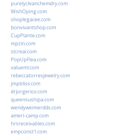
purelycleanchemdry.com
WishOping.com
shoplegacee.com
bonvivantshop.com
CupPlante.com
mpzin.com
stcreal.com
PopUpFlea.com
valueml.com
rebeccatorresjewelry.com
jmpbliss.com
drjorgerico.com
queensushipa.com
wendyweimerdds.com
ameri-camp.com
hrsreceivables.com
empconst1.com