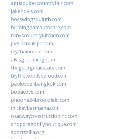
aguadulce-countryfair.com
jakehovis.com
bosswingsduluth.com
birminghamautocare.com
tonyscountrykitchen.com
jbellasnailspa.com
mychaihouse.com
alvisgrooming.com
thegeorginaestate.com
blythewoodseafood.com
paolosdelibangkok.com
bobacove.com
phoone24brookfield.com
mickeybarmama.com
roadwayconstructioninc.com
shopdragonflyboutique.com
sportszilla.org