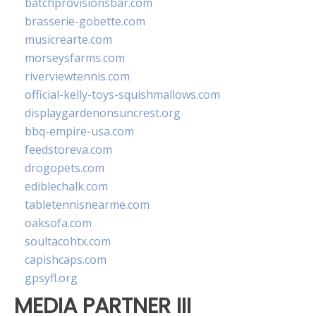
batchprovisionsbar.com
brasserie-gobette.com
musicrearte.com
morseysfarms.com
riverviewtennis.com
official-kelly-toys-squishmallows.com
displaygardenonsuncrest.org
bbq-empire-usa.com
feedstoreva.com
drogopets.com
ediblechalk.com
tabletennisnearme.com
oaksofa.com
soultacohtx.com
capishcaps.com
gpsyfl.org
MEDIA PARTNER III