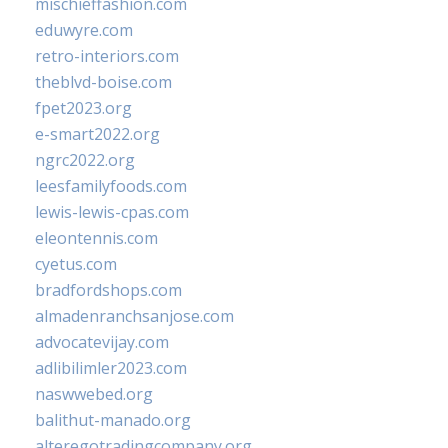
mischieffashion.com
eduwyre.com
retro-interiors.com
theblvd-boise.com
fpet2023.org
e-smart2022.org
ngrc2022.org
leesfamilyfoods.com
lewis-lewis-cpas.com
eleontennis.com
cyetus.com
bradfordshops.com
almadenranchsanjose.com
advocatevijay.com
adlibilimler2023.com
naswwebed.org
balithut-manado.org
alteregotradingcompany.org