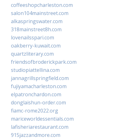
coffeeshopcharleston.com
salon104mainstreet.com
alkaspringswater.com
318mainstreet8h.com
lovenailsspari.com
oakberry-kuwait.com
quartzliterary.com
friendsofbroderickpark.com
studiopiattellina.com
jannagrillspringfield.com
fujiyamacharleston.com
elpatronchardon.com
donglaishun-order.com
fiamc-rome2022.org
mariceworldessentials.com
lafisheriarestaurant.com
915jazzandmore.com