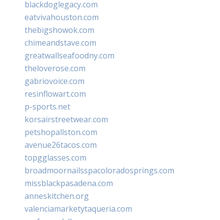
blackdoglegacy.com
eatvivahouston.com
thebigshowok.com
chimeandstave.com
greatwallseafoodny.com
theloverose.com
gabriovoice.com
resinflowart.com
p-sports.net
korsairstreetwear.com
petshopallston.com
avenue26tacos.com
topgglasses.com
broadmoornailsspacoloradosprings.com
missblackpasadena.com
anneskitchen.org
valenciamarketytaqueria.com