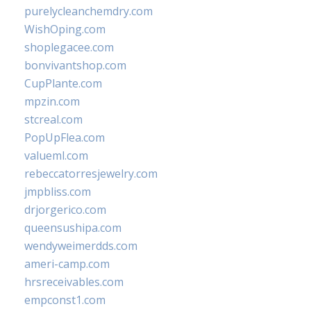
purelycleanchemdry.com
WishOping.com
shoplegacee.com
bonvivantshop.com
CupPlante.com
mpzin.com
stcreal.com
PopUpFlea.com
valueml.com
rebeccatorresjewelry.com
jmpbliss.com
drjorgerico.com
queensushipa.com
wendyweimerdds.com
ameri-camp.com
hrsreceivables.com
empconst1.com