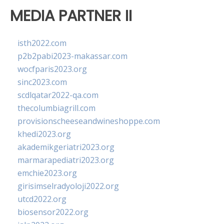
MEDIA PARTNER II
isth2022.com
p2b2pabi2023-makassar.com
wocfparis2023.org
sinc2023.com
scdlqatar2022-qa.com
thecolumbiagrill.com
provisionscheeseandwineshoppe.com
khedi2023.org
akademikgeriatri2023.org
marmarapediatri2023.org
emchie2023.org
girisimselradyoloji2022.org
utcd2022.org
biosensor2022.org