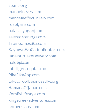
stsmp.org
manoelneves.com
mandelaeffectlibrary.com
roselynns.com
balanceyoganj.com
salesforceblogs.com
TrainGames365.com
BaytownEvaCationRentals.com
JabalpurCakeDelivery.com
halobjd.com
intelligenceqatar.com
PikaPikaApp.com
takecareofbusinessdfw.org
HamadaOfJapan.com
VersifyLifestyle.com
kingscreekadventures.com
antaeuslabs.com