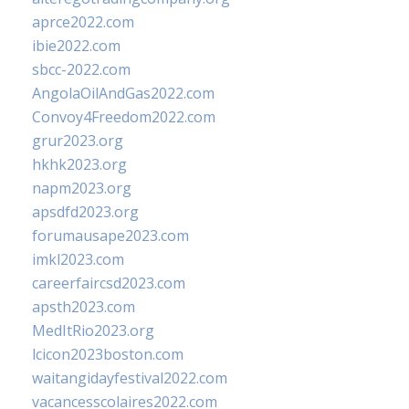
aprce2022.com
ibie2022.com
sbcc-2022.com
AngolaOilAndGas2022.com
Convoy4Freedom2022.com
grur2023.org
hkhk2023.org
napm2023.org
apsdfd2023.org
forumausape2023.com
imkl2023.com
careerfaircsd2023.com
apsth2023.com
MedItRio2023.org
lcicon2023boston.com
waitangidayfestival2022.com
vacancesscolaires2022.com