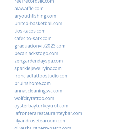
reefrecordsllc.com
alawaffle.com
aryouthfishing.com
united-basketball.com
tios-tacos.com
cafecito-satx.com
graduacionviu2023.com
pecanjackstogo.com
zengardendayspa.com
sparklejewelryinc.com
ironcladtattoostudio.com
bruinshome.com
annascleaningsvc.com
wolfcitytattoo.com
oysterbayturkeytrot.com
lafronterarestauranteybar.com
lilyandrosetearoom.com
olivesburgberrypatch.com