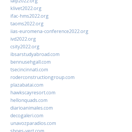
ialp2022.org
klivet2022.org
ifac-hms2022.org
taoms2022.org
iias-euromena-conference2022.org
ivd2022.org
csity2022.org
ibsarstudyabroad.com
bennusehgall.com
tsecincinnati.com
roderconstructiongroup.com
plazabatai.com
hawkscayresort.com
hellonquads.com
diarioanimales.com
decogaleri.com
unavozparadios.com
shoes-vert.com