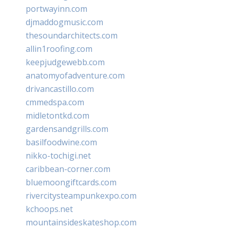
portwayinn.com
djmaddogmusic.com
thesoundarchitects.com
allin1roofing.com
keepjudgewebb.com
anatomyofadventure.com
drivancastillo.com
cmmedspa.com
midletontkd.com
gardensandgrills.com
basilfoodwine.com
nikko-tochigi.net
caribbean-corner.com
bluemoongiftcards.com
rivercitysteampunkexpo.com
kchoops.net
mountainsideskateshop.com