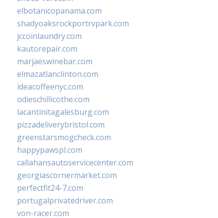
elbotanicopanama.com
shadyoaksrockportrvpark.com
jccoinlaundry.com
kautorepair.com
marjaeswinebar.com
elmazatlanclinton.com
ideacoffeenyc.com
odieschillicothe.com
lacantinitagalesburg.com
pizzadeliverybristol.com
greenstarsmogcheck.com
happypawspl.com
callahansautoservicecenter.com
georgiascornermarket.com
perfectfit24-7.com
portugalprivatedriver.com
von-racer.com