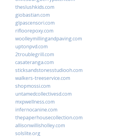
theslushkids.com
giobastian.com
glpascensori.com
rifloorepoxy.com
woolleymillingandpaving.com
uptonpvd.com
2troublegrill.com
casateranga.com
sticksandstonesstudiooh.com
walkers-treeservice.com
shopmossi.com
untamedcollectivesd.com
mxpwellness.com
infernocanine.com
thepaperhousecollection.com
allisonwillisholley.com
solslite.org