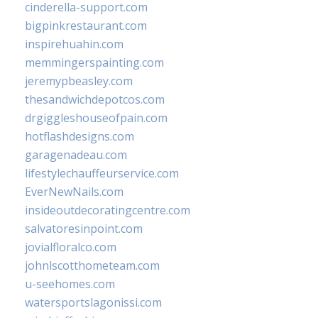
cinderella-support.com
bigpinkrestaurant.com
inspirehuahin.com
memmingerspainting.com
jeremypbeasley.com
thesandwichdepotcos.com
drgiggleshouseofpain.com
hotflashdesigns.com
garagenadeau.com
lifestylechauffeurservice.com
EverNewNails.com
insideoutdecoratingcentre.com
salvatoresinpoint.com
jovialfloralco.com
johnlscotthometeam.com
u-seehomes.com
watersportslagonissi.com