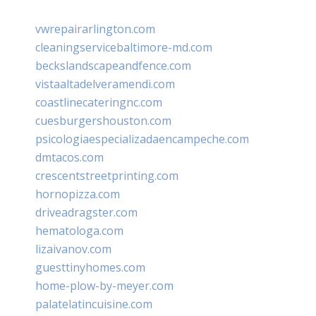
vwrepairarlington.com
cleaningservicebaltimore-md.com
beckslandscapeandfence.com
vistaaltadelveramendi.com
coastlinecateringnc.com
cuesburgershouston.com
psicologiaespecializadaencampeche.com
dmtacos.com
crescentstreetprinting.com
hornopizza.com
driveadragster.com
hematologa.com
lizaivanov.com
guesttinyhomes.com
home-plow-by-meyer.com
palatelatincuisine.com