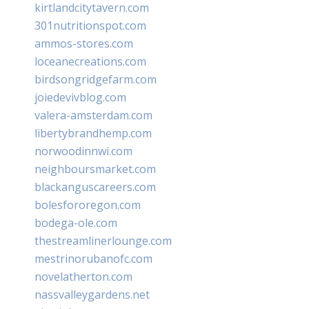
kirtlandcitytavern.com
301nutritionspot.com
ammos-stores.com
loceanecreations.com
birdsongridgefarm.com
joiedevivblog.com
valera-amsterdam.com
libertybrandhemp.com
norwoodinnwi.com
neighboursmarket.com
blackanguscareers.com
bolesfororegon.com
bodega-ole.com
thestreamlinerlounge.com
mestrinorubanofc.com
novelatherton.com
nassvalleygardens.net