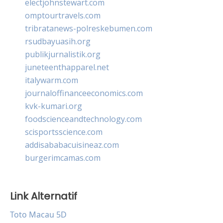
electjohnstewart.com
omptourtravels.com
tribratanews-polreskebumen.com
rsudbayuasih.org
publikjurnalistik.org
juneteenthapparel.net
italywarm.com
journaloffinanceeconomics.com
kvk-kumari.org
foodscienceandtechnology.com
scisportsscience.com
addisababacuisineaz.com
burgerimcamas.com
Link Alternatif
Toto Macau 5D