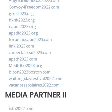
AngolaOilAndGas2022.com
Convoy4Freedom2022.com
grur2023.org
hkhk2023.org
napm2023.org
apsdfd2023.org
forumausape2023.com
imkl2023.com
careerfaircsd2023.com
apsth2023.com
MedItRio2023.org
lcicon2023boston.com
waitangidayfestival2022.com
vacancesscolaires2022.com
MEDIA PARTNER II
isth2022.com