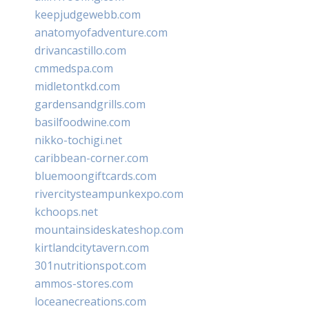
keepjudgewebb.com
anatomyofadventure.com
drivancastillo.com
cmmedspa.com
midletontkd.com
gardensandgrills.com
basilfoodwine.com
nikko-tochigi.net
caribbean-corner.com
bluemoongiftcards.com
rivercitysteampunkexpo.com
kchoops.net
mountainsideskateshop.com
kirtlandcitytavern.com
301nutritionspot.com
ammos-stores.com
loceanecreations.com