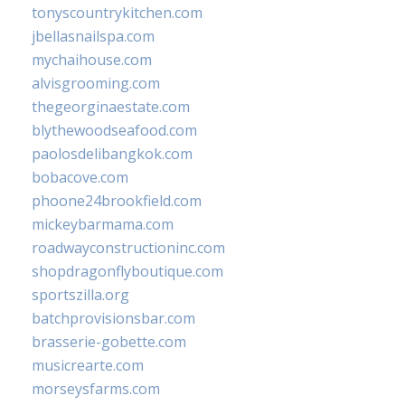
tonyscountrykitchen.com
jbellasnailspa.com
mychaihouse.com
alvisgrooming.com
thegeorginaestate.com
blythewoodseafood.com
paolosdelibangkok.com
bobacove.com
phoone24brookfield.com
mickeybarmama.com
roadwayconstructioninc.com
shopdragonflyboutique.com
sportszilla.org
batchprovisionsbar.com
brasserie-gobette.com
musicrearte.com
morseysfarms.com