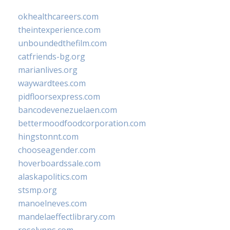
okhealthcareers.com
theintexperience.com
unboundedthefilm.com
catfriends-bg.org
marianlives.org
waywardtees.com
pidfloorsexpress.com
bancodevenezuelaen.com
bettermoodfoodcorporation.com
hingstonnt.com
chooseagender.com
hoverboardssale.com
alaskapolitics.com
stsmp.org
manoelneves.com
mandelaeffectlibrary.com