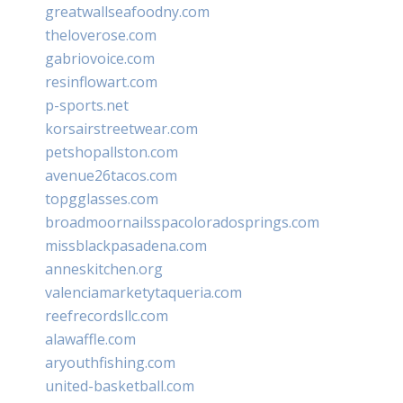
greatwallseafoodny.com
theloverose.com
gabriovoice.com
resinflowart.com
p-sports.net
korsairstreetwear.com
petshopallston.com
avenue26tacos.com
topgglasses.com
broadmoornailsspacoloradosprings.com
missblackpasadena.com
anneskitchen.org
valenciamarketytaqueria.com
reefrecordsllc.com
alawaffle.com
aryouthfishing.com
united-basketball.com