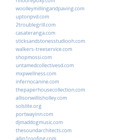
rifloorepoxy.com
woolleymillingandpaving.com
uptonpvd.com
2troublegrill.com
casateranga.com
sticksandstonesstudiooh.com
walkers-treeservice.com
shopmossi.com
untamedcollectivesd.com
mxpwellness.com
infernocanine.com
thepaperhousecollection.com
allisonwillisholley.com
solslite.org
portwayinn.com
djmaddogmusic.com
thesoundarchitects.com
allin1roofing.com