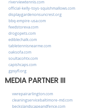
riverviewtennis.com
official-kelly-toys-squishmallows.com
displaygardenonsuncrest.org
bbq-empire-usa.com
feedstoreva.com
drogopets.com
ediblechalk.com
tabletennisnearme.com
oaksofa.com
soultacohtx.com
capishcaps.com
gpsyfl.org
MEDIA PARTNER III
vwrepairarlington.com
cleaningservicebaltimore-md.com
beckslandscapeandfence.com