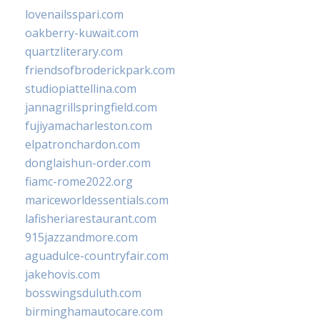
lovenailsspari.com
oakberry-kuwait.com
quartzliterary.com
friendsofbroderickpark.com
studiopiattellina.com
jannagrillspringfield.com
fujiyamacharleston.com
elpatronchardon.com
donglaishun-order.com
fiamc-rome2022.org
mariceworldessentials.com
lafisheriarestaurant.com
915jazzandmore.com
aguadulce-countryfair.com
jakehovis.com
bosswingsduluth.com
birminghamautocare.com