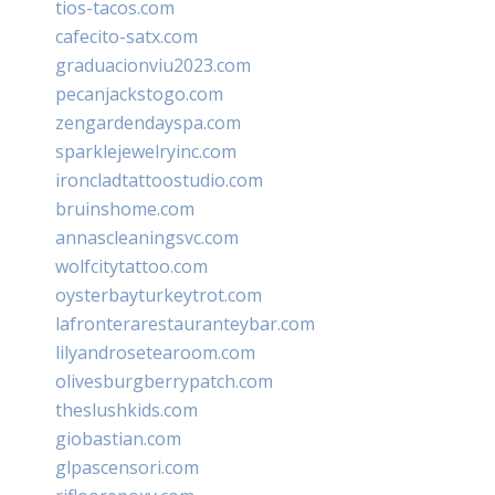
tios-tacos.com
cafecito-satx.com
graduacionviu2023.com
pecanjackstogo.com
zengardendayspa.com
sparklejewelryinc.com
ironcladtattoostudio.com
bruinshome.com
annascleaningsvc.com
wolfcitytattoo.com
oysterbayturkeytrot.com
lafronterarestauranteybar.com
lilyandrosetearoom.com
olivesburgberrypatch.com
theslushkids.com
giobastian.com
glpascensori.com