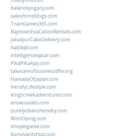
roselynns.com
balanceyoganj.com
salesforceblogs.com
TrainGames365.com
BaytownEvaCationRentals.com
JabalpurCakeDelivery.com
halobjd.com
intelligenceqatar.com
PikaPikaApp.com
takecareofbusinessdfw.org
HamadaOfJapan.com
VersifyLifestyle.com
kingscreekadventures.com
antaeuslabs.com
purelycleanchemdry.com
WishOping.com
shoplegacee.com
bonvivantshop.com