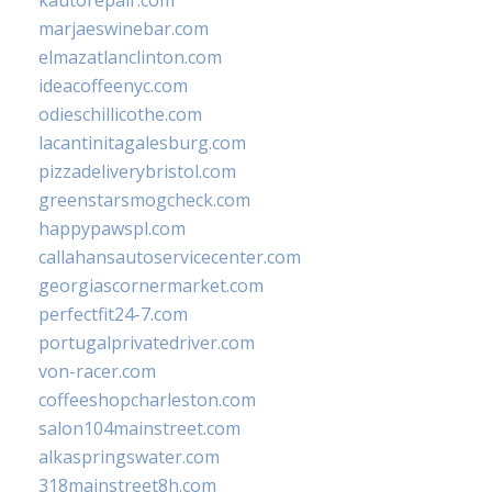
kautorepair.com
marjaeswinebar.com
elmazatlanclinton.com
ideacoffeenyc.com
odieschillicothe.com
lacantinitagalesburg.com
pizzadeliverybristol.com
greenstarsmogcheck.com
happypawspl.com
callahansautoservicecenter.com
georgiascornermarket.com
perfectfit24-7.com
portugalprivatedriver.com
von-racer.com
coffeeshopcharleston.com
salon104mainstreet.com
alkaspringswater.com
318mainstreet8h.com