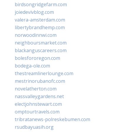
birdsongridgefarm.com
joiedevivblog.com
valera-amsterdam.com
libertybrandhemp.com
norwoodinnwi.com
neighboursmarket.com
blackanguscareers.com
bolesfororegon.com
bodega-ole.com
thestreamlinerlounge.com
mestrinorubanofc.com
novelatherton.com
nassvalleygardens.net
electjohnstewart.com
omptourtravels.com
tribratanews-polreskebumen.com
rsudbayuasih.org