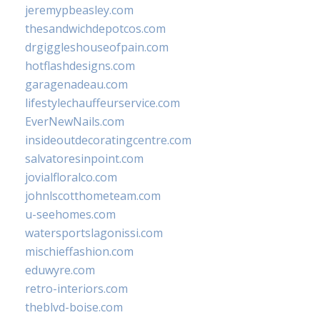
jeremypbeasley.com
thesandwichdepotcos.com
drgiggleshouseofpain.com
hotflashdesigns.com
garagenadeau.com
lifestylechauffeurservice.com
EverNewNails.com
insideoutdecoratingcentre.com
salvatoresinpoint.com
jovialfloralco.com
johnlscotthometeam.com
u-seehomes.com
watersportslagonissi.com
mischieffashion.com
eduwyre.com
retro-interiors.com
theblvd-boise.com