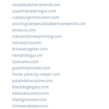
vistaaltadelveramendi.com
coastlinecateringnc.com
cuesburgershouston.com
psicologiaespecializadaencampeche.com
dmtacos.com
crescentstreetprinting.com
hornopizza.com
driveadragster.com
hematologa.com
lizaivanov.com
guesttinyhomes.com
home-plow-by-meyer.com
palatelatincuisine.com
blackdoglegacy.com
eatvivahouston.com
thebigshowok.com
chimeandstave.com