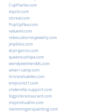
CupPlante.com
mpzin.com
stcreal.com
PopUpFlea.com
valueml.com
rebeccatorresjewelry.com
jmpbliss.com
drjorgerico.com
queensushipa.com
wendyweimerdds.com
ameri-camp.com
hrsreceivables.com
empconst1.com
cinderella-support.com
bigpinkrestaurant.com
inspirehuahin.com
memmingerspainting.com