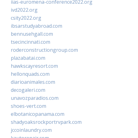
iias-euromena-conference2022.org
ivd2022.org
csity2022.org
ibsarstudyabroad.com
bennusehgall.com
tsecincinnati.com
roderconstructiongroup.com
plazabatai.com
hawkscayresort.com
hellonquads.com
diarioanimales.com
decogaleri.com
unavozparadios.com
shoes-vert.com
elbotanicopanama.com
shadyoaksrockportrvpark.com
jccoinlaundry.com