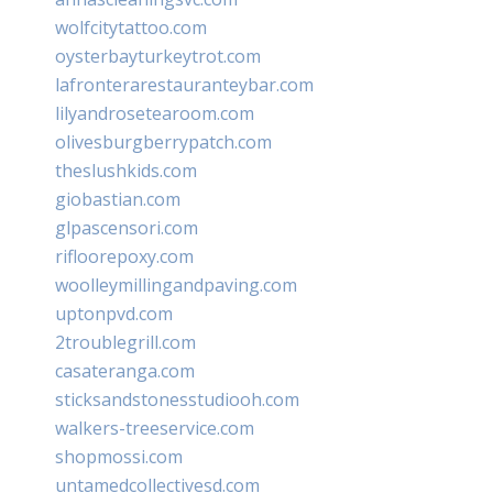
wolfcitytattoo.com
oysterbayturkeytrot.com
lafronterarestauranteybar.com
lilyandrosetearoom.com
olivesburgberrypatch.com
theslushkids.com
giobastian.com
glpascensori.com
rifloorepoxy.com
woolleymillingandpaving.com
uptonpvd.com
2troublegrill.com
casateranga.com
sticksandstonesstudiooh.com
walkers-treeservice.com
shopmossi.com
untamedcollectivesd.com