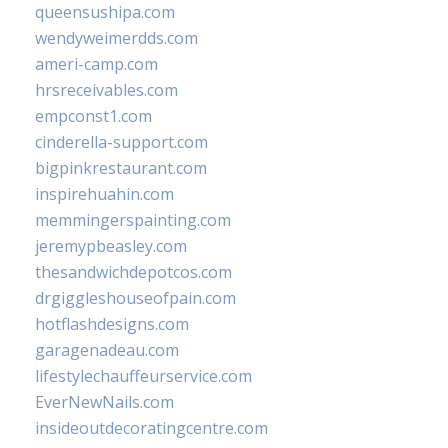
queensushipa.com
wendyweimerdds.com
ameri-camp.com
hrsreceivables.com
empconst1.com
cinderella-support.com
bigpinkrestaurant.com
inspirehuahin.com
memmingerspainting.com
jeremypbeasley.com
thesandwichdepotcos.com
drgiggleshouseofpain.com
hotflashdesigns.com
garagenadeau.com
lifestylechauffeurservice.com
EverNewNails.com
insideoutdecoratingcentre.com