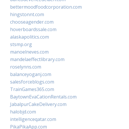
bettermoodfoodcorporation.com
hingstonnt.com
chooseagender.com
hoverboardssale.com
alaskapolitics.com
stsmp.org
manoelneves.com
mandelaeffectlibrary.com
roselynns.com
balanceyoganj.com
salesforceblogs.com
TrainGames365.com
BaytownEvaCationRentals.com
JabalpurCakeDelivery.com
halobjd.com
intelligenceqatar.com
PikaPikaApp.com