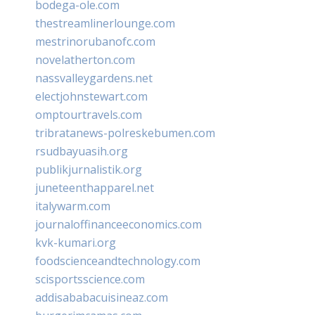
bodega-ole.com
thestreamlinerlounge.com
mestrinorubanofc.com
novelatherton.com
nassvalleygardens.net
electjohnstewart.com
omptourtravels.com
tribratanews-polreskebumen.com
rsudbayuasih.org
publikjurnalistik.org
juneteenthapparel.net
italywarm.com
journaloffinanceeconomics.com
kvk-kumari.org
foodscienceandtechnology.com
scisportsscience.com
addisababacuisineaz.com