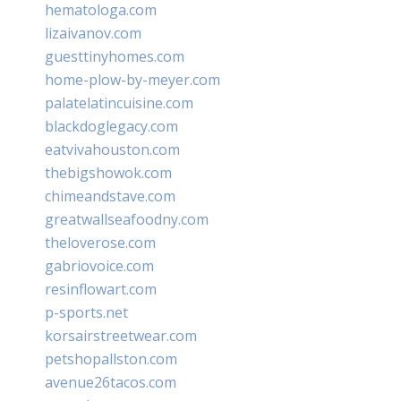
hematologa.com
lizaivanov.com
guesttinyhomes.com
home-plow-by-meyer.com
palatelatincuisine.com
blackdoglegacy.com
eatvivahouston.com
thebigshowok.com
chimeandstave.com
greatwallseafoodny.com
theloverose.com
gabriovoice.com
resinflowart.com
p-sports.net
korsairstreetwear.com
petshopallston.com
avenue26tacos.com