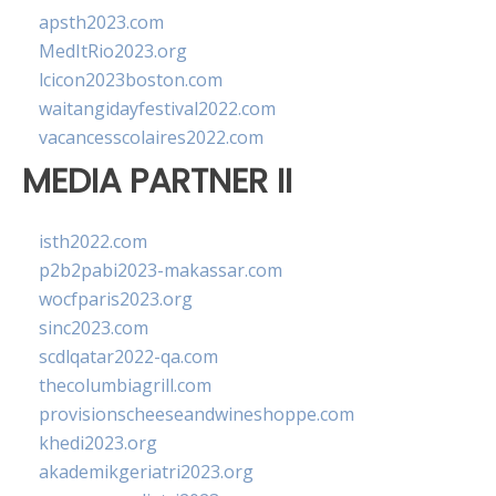
apsth2023.com
MedItRio2023.org
lcicon2023boston.com
waitangidayfestival2022.com
vacancesscolaires2022.com
MEDIA PARTNER II
isth2022.com
p2b2pabi2023-makassar.com
wocfparis2023.org
sinc2023.com
scdlqatar2022-qa.com
thecolumbiagrill.com
provisionscheeseandwineshoppe.com
khedi2023.org
akademikgeriatri2023.org