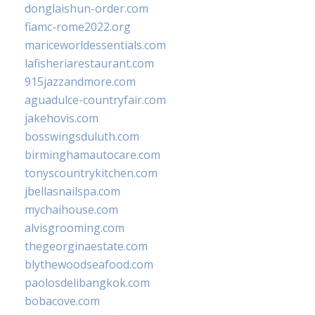
donglaishun-order.com
fiamc-rome2022.org
mariceworldessentials.com
lafisheriarestaurant.com
915jazzandmore.com
aguadulce-countryfair.com
jakehovis.com
bosswingsduluth.com
birminghamautocare.com
tonyscountrykitchen.com
jbellasnailspa.com
mychaihouse.com
alvisgrooming.com
thegeorginaestate.com
blythewoodseafood.com
paolosdelibangkok.com
bobacove.com