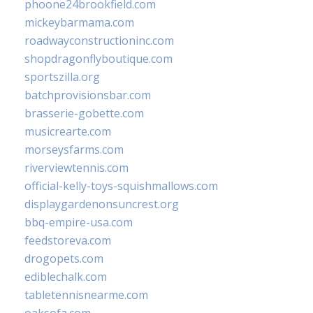
phoone24brookfield.com
mickeybarmama.com
roadwayconstructioninc.com
shopdragonflyboutique.com
sportszilla.org
batchprovisionsbar.com
brasserie-gobette.com
musicrearte.com
morseysfarms.com
riverviewtennis.com
official-kelly-toys-squishmallows.com
displaygardenonsuncrest.org
bbq-empire-usa.com
feedstoreva.com
drogopets.com
ediblechalk.com
tabletennisnearme.com