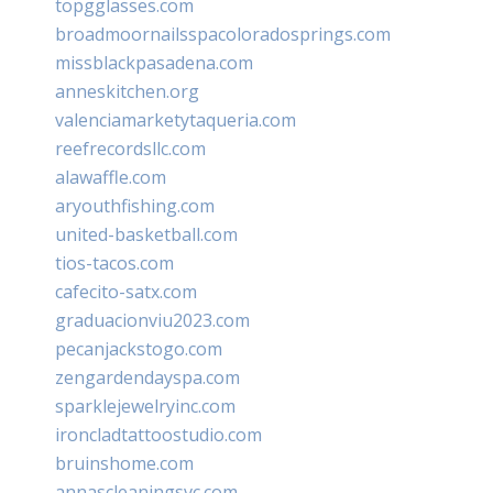
topgglasses.com
broadmoornailsspacoloradosprings.com
missblackpasadena.com
anneskitchen.org
valenciamarketytaqueria.com
reefrecordsllc.com
alawaffle.com
aryouthfishing.com
united-basketball.com
tios-tacos.com
cafecito-satx.com
graduacionviu2023.com
pecanjackstogo.com
zengardendayspa.com
sparklejewelryinc.com
ironcladtattoostudio.com
bruinshome.com
annascleaningsvc.com