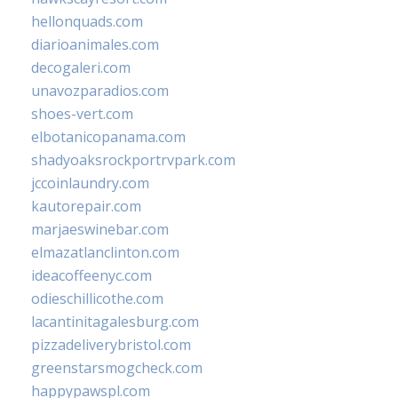
hellonquads.com
diarioanimales.com
decogaleri.com
unavozparadios.com
shoes-vert.com
elbotanicopanama.com
shadyoaksrockportrvpark.com
jccoinlaundry.com
kautorepair.com
marjaeswinebar.com
elmazatlanclinton.com
ideacoffeenyc.com
odieschillicothe.com
lacantinitagalesburg.com
pizzadeliverybristol.com
greenstarsmogcheck.com
happypawspl.com