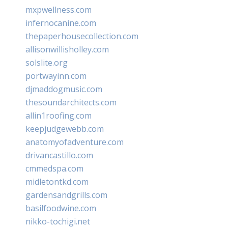
mxpwellness.com
infernocanine.com
thepaperhousecollection.com
allisonwillisholley.com
solslite.org
portwayinn.com
djmaddogmusic.com
thesoundarchitects.com
allin1roofing.com
keepjudgewebb.com
anatomyofadventure.com
drivancastillo.com
cmmedspa.com
midletontkd.com
gardensandgrills.com
basilfoodwine.com
nikko-tochigi.net