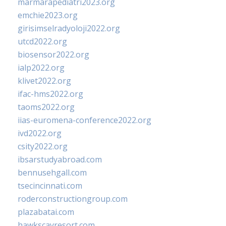
marmarapediatri2023.org
emchie2023.org
girisimselradyoloji2022.org
utcd2022.org
biosensor2022.org
ialp2022.org
klivet2022.org
ifac-hms2022.org
taoms2022.org
iias-euromena-conference2022.org
ivd2022.org
csity2022.org
ibsarstudyabroad.com
bennusehgall.com
tsecincinnati.com
roderconstructiongroup.com
plazabatai.com
hawkscayresort.com