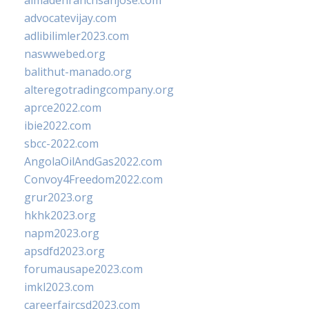
almadenranchsanjose.com
advocatevijay.com
adlibilimler2023.com
naswwebed.org
balithut-manado.org
alteregotradingcompany.org
aprce2022.com
ibie2022.com
sbcc-2022.com
AngolaOilAndGas2022.com
Convoy4Freedom2022.com
grur2023.org
hkhk2023.org
napm2023.org
apsdfd2023.org
forumausape2023.com
imkl2023.com
careerfaircsd2023.com