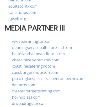
oaksofa.com
soultacohtx.com
capishcaps.com
gpsyfl.org
MEDIA PARTNER III
vwrepairarlington.com
cleaningservicebaltimore-md.com
beckslandscapeandfence.com
vistaaltadelveramendi.com
coastlinecateringnc.com
cuesburgershouston.com
psicologiaespecializadaencampeche.com
dmtacos.com
crescentstreetprinting.com
hornopizza.com
driveadragster.com