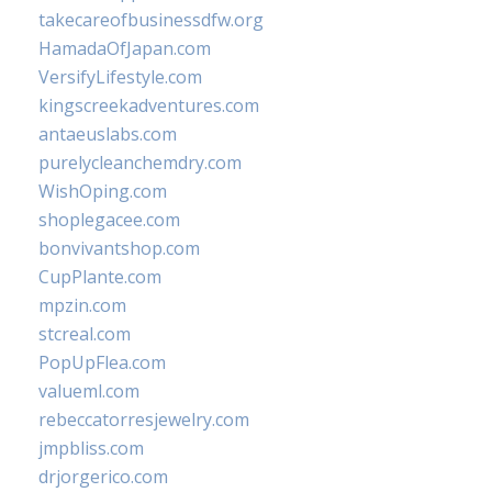
takecareofbusinessdfw.org
HamadaOfJapan.com
VersifyLifestyle.com
kingscreekadventures.com
antaeuslabs.com
purelycleanchemdry.com
WishOping.com
shoplegacee.com
bonvivantshop.com
CupPlante.com
mpzin.com
stcreal.com
PopUpFlea.com
valueml.com
rebeccatorresjewelry.com
jmpbliss.com
drjorgerico.com