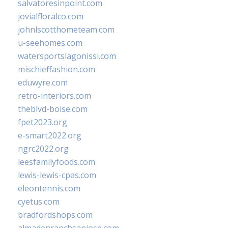
salvatoresinpoint.com
jovialfloralco.com
johnlscotthometeam.com
u-seehomes.com
watersportslagonissi.com
mischieffashion.com
eduwyre.com
retro-interiors.com
theblvd-boise.com
fpet2023.org
e-smart2022.org
ngrc2022.org
leesfamilyfoods.com
lewis-lewis-cpas.com
eleontennis.com
cyetus.com
bradfordshops.com