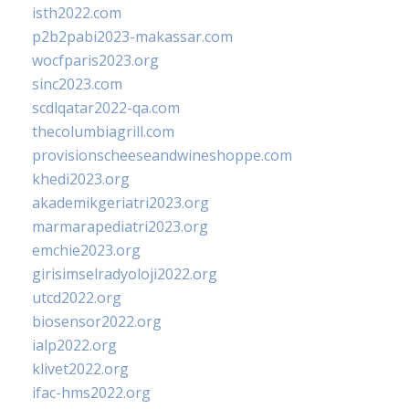
isth2022.com
p2b2pabi2023-makassar.com
wocfparis2023.org
sinc2023.com
scdlqatar2022-qa.com
thecolumbiagrill.com
provisionscheeseandwineshoppe.com
khedi2023.org
akademikgeriatri2023.org
marmarapediatri2023.org
emchie2023.org
girisimselradyoloji2022.org
utcd2022.org
biosensor2022.org
ialp2022.org
klivet2022.org
ifac-hms2022.org