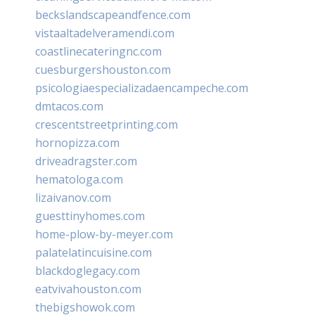
beckslandscapeandfence.com
vistaaltadelveramendi.com
coastlinecateringnc.com
cuesburgershouston.com
psicologiaespecializadaencampeche.com
dmtacos.com
crescentstreetprinting.com
hornopizza.com
driveadragster.com
hematologa.com
lizaivanov.com
guesttinyhomes.com
home-plow-by-meyer.com
palatelatincuisine.com
blackdoglegacy.com
eatvivahouston.com
thebigshowok.com