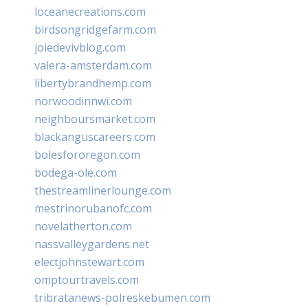
loceanecreations.com
birdsongridgefarm.com
joiedevivblog.com
valera-amsterdam.com
libertybrandhemp.com
norwoodinnwi.com
neighboursmarket.com
blackanguscareers.com
bolesfororegon.com
bodega-ole.com
thestreamlinerlounge.com
mestrinorubanofc.com
novelatherton.com
nassvalleygardens.net
electjohnstewart.com
omptourtravels.com
tribratanews-polreskebumen.com