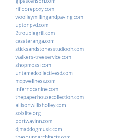
glpascensori.com
rifloorepoxy.com
woolleymillingandpaving.com
uptonpvd.com
2troublegrill.com
casateranga.com
sticksandstonesstudiooh.com
walkers-treeservice.com
shopmossi.com
untamedcollectivesd.com
mxpwellness.com
infernocanine.com
thepaperhousecollection.com
allisonwillisholley.com
solslite.org
portwayinn.com
djmaddogmusic.com
thesoundarchitects.com