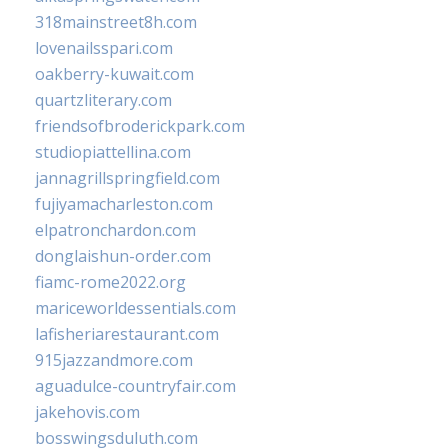
318mainstreet8h.com
lovenailsspari.com
oakberry-kuwait.com
quartzliterary.com
friendsofbroderickpark.com
studiopiattellina.com
jannagrillspringfield.com
fujiyamacharleston.com
elpatronchardon.com
donglaishun-order.com
fiamc-rome2022.org
mariceworldessentials.com
lafisheriarestaurant.com
915jazzandmore.com
aguadulce-countryfair.com
jakehovis.com
bosswingsduluth.com