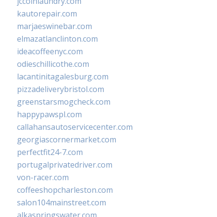
jccoinlaundry.com
kautorepair.com
marjaeswinebar.com
elmazatlanclinton.com
ideacoffeenyc.com
odieschillicothe.com
lacantinitagalesburg.com
pizzadeliverybristol.com
greenstarsmogcheck.com
happypawspl.com
callahansautoservicecenter.com
georgiascornermarket.com
perfectfit24-7.com
portugalprivatedriver.com
von-racer.com
coffeeshopcharleston.com
salon104mainstreet.com
alkaspringswater.com