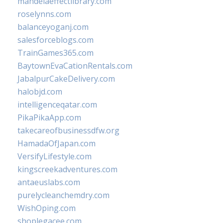
mandelaeffectlibrary.com
roselynns.com
balanceyoganj.com
salesforceblogs.com
TrainGames365.com
BaytownEvaCationRentals.com
JabalpurCakeDelivery.com
halobjd.com
intelligenceqatar.com
PikaPikaApp.com
takecareofbusinessdfw.org
HamadaOfJapan.com
VersifyLifestyle.com
kingscreekadventures.com
antaeuslabs.com
purelycleanchemdry.com
WishOping.com
shoplegacee.com