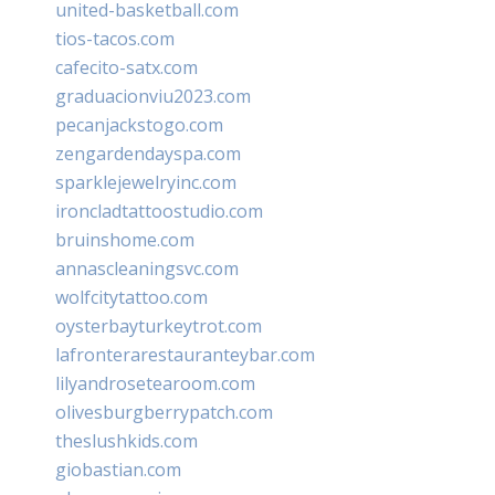
united-basketball.com
tios-tacos.com
cafecito-satx.com
graduacionviu2023.com
pecanjackstogo.com
zengardendayspa.com
sparklejewelryinc.com
ironcladtattoostudio.com
bruinshome.com
annascleaningsvc.com
wolfcitytattoo.com
oysterbayturkeytrot.com
lafronterarestauranteybar.com
lilyandrosetearoom.com
olivesburgberrypatch.com
theslushkids.com
giobastian.com