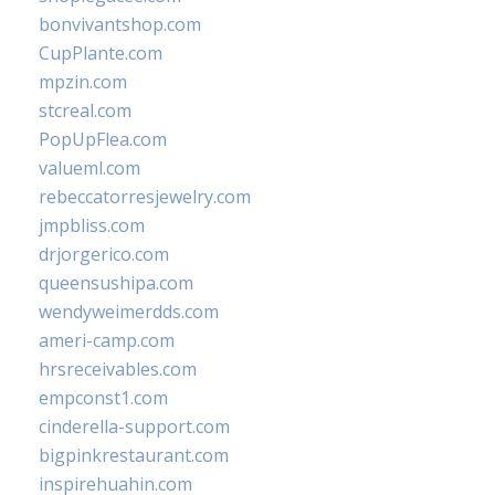
bonvivantshop.com
CupPlante.com
mpzin.com
stcreal.com
PopUpFlea.com
valueml.com
rebeccatorresjewelry.com
jmpbliss.com
drjorgerico.com
queensushipa.com
wendyweimerdds.com
ameri-camp.com
hrsreceivables.com
empconst1.com
cinderella-support.com
bigpinkrestaurant.com
inspirehuahin.com