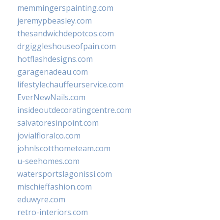
memmingerspainting.com
jeremypbeasley.com
thesandwichdepotcos.com
drgiggleshouseofpain.com
hotflashdesigns.com
garagenadeau.com
lifestylechauffeurservice.com
EverNewNails.com
insideoutdecoratingcentre.com
salvatoresinpoint.com
jovialfloralco.com
johnlscotthometeam.com
u-seehomes.com
watersportslagonissi.com
mischieffashion.com
eduwyre.com
retro-interiors.com