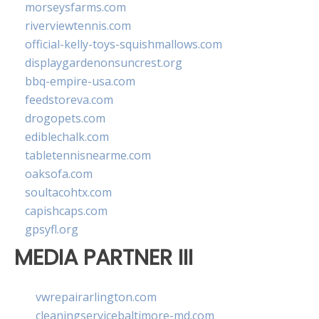
morseysfarms.com
riverviewtennis.com
official-kelly-toys-squishmallows.com
displaygardenonsuncrest.org
bbq-empire-usa.com
feedstoreva.com
drogopets.com
ediblechalk.com
tabletennisnearme.com
oaksofa.com
soultacohtx.com
capishcaps.com
gpsyfl.org
MEDIA PARTNER III
vwrepairarlington.com
cleaningservicebaltimore-md.com