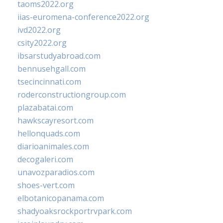
taoms2022.org
iias-euromena-conference2022.org
ivd2022.org
csity2022.org
ibsarstudyabroad.com
bennusehgall.com
tsecincinnati.com
roderconstructiongroup.com
plazabatai.com
hawkscayresort.com
hellonquads.com
diarioanimales.com
decogaleri.com
unavozparadios.com
shoes-vert.com
elbotanicopanama.com
shadyoaksrockportrvpark.com