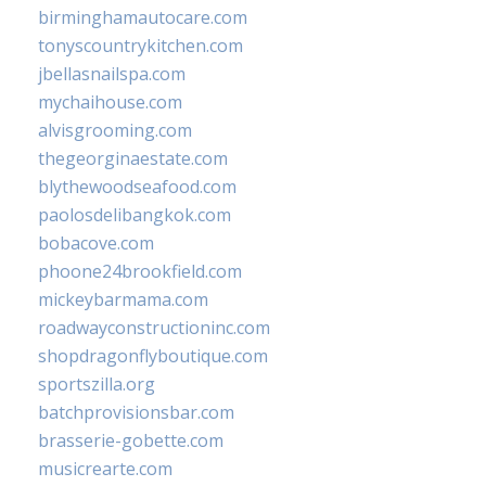
birminghamautocare.com
tonyscountrykitchen.com
jbellasnailspa.com
mychaihouse.com
alvisgrooming.com
thegeorginaestate.com
blythewoodseafood.com
paolosdelibangkok.com
bobacove.com
phoone24brookfield.com
mickeybarmama.com
roadwayconstructioninc.com
shopdragonflyboutique.com
sportszilla.org
batchprovisionsbar.com
brasserie-gobette.com
musicrearte.com