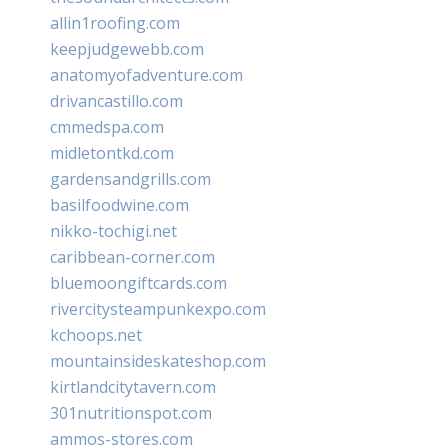
allin1roofing.com
keepjudgewebb.com
anatomyofadventure.com
drivancastillo.com
cmmedspa.com
midletontkd.com
gardensandgrills.com
basilfoodwine.com
nikko-tochigi.net
caribbean-corner.com
bluemoongiftcards.com
rivercitysteampunkexpo.com
kchoops.net
mountainsideskateshop.com
kirtlandcitytavern.com
301nutritionspot.com
ammos-stores.com