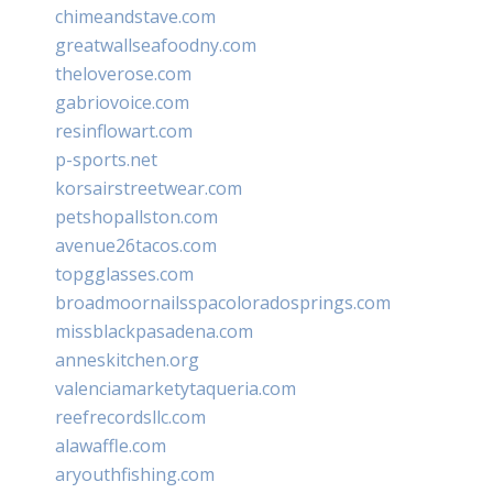
chimeandstave.com
greatwallseafoodny.com
theloverose.com
gabriovoice.com
resinflowart.com
p-sports.net
korsairstreetwear.com
petshopallston.com
avenue26tacos.com
topgglasses.com
broadmoornailsspacoloradosprings.com
missblackpasadena.com
anneskitchen.org
valenciamarketytaqueria.com
reefrecordsllc.com
alawaffle.com
aryouthfishing.com