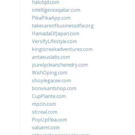
halobjd.com
intelligenceqatar.com
PikaPikaApp.com
takecareofbusinessdfw.org
HamadaOfJapan.com
VersifyLifestyle.com
kingscreekadventures.com
antaeuslabs.com
purelycleanchemdry.com
WishOping.com
shoplegacee.com
bonvivantshop.com
CupPlante.com
mpzin.com
stcreal.com
PopUpFlea.com
valueml.com