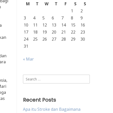
 bagi
M
T
W
T
F
S
S
h
1
2
3
4
5
6
7
8
9
10
11
12
13
14
15
16
a
17
18
19
20
21
22
23
ikan
24
25
26
27
28
29
30
31
 dan
« Mar
ara
Search
sia,
for:
Mari
oga
tas
Recent Posts
Apa itu Stroke dan Bagaimana