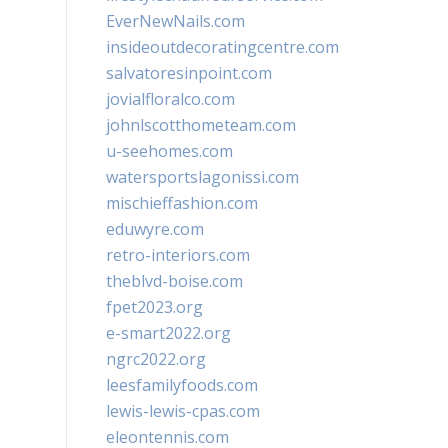
EverNewNails.com
insideoutdecoratingcentre.com
salvatoresinpoint.com
jovialfloralco.com
johnlscotthometeam.com
u-seehomes.com
watersportslagonissi.com
mischieffashion.com
eduwyre.com
retro-interiors.com
theblvd-boise.com
fpet2023.org
e-smart2022.org
ngrc2022.org
leesfamilyfoods.com
lewis-lewis-cpas.com
eleontennis.com