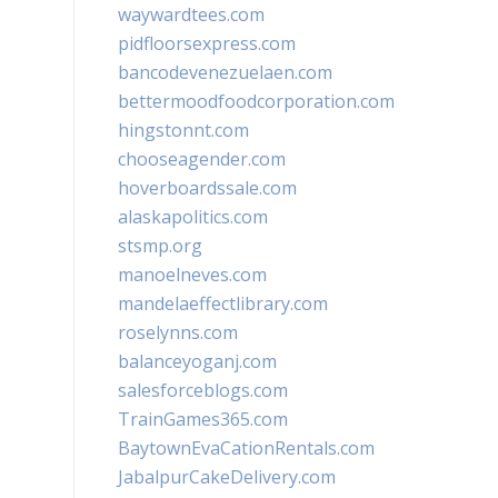
waywardtees.com
pidfloorsexpress.com
bancodevenezuelaen.com
bettermoodfoodcorporation.com
hingstonnt.com
chooseagender.com
hoverboardssale.com
alaskapolitics.com
stsmp.org
manoelneves.com
mandelaeffectlibrary.com
roselynns.com
balanceyoganj.com
salesforceblogs.com
TrainGames365.com
BaytownEvaCationRentals.com
JabalpurCakeDelivery.com