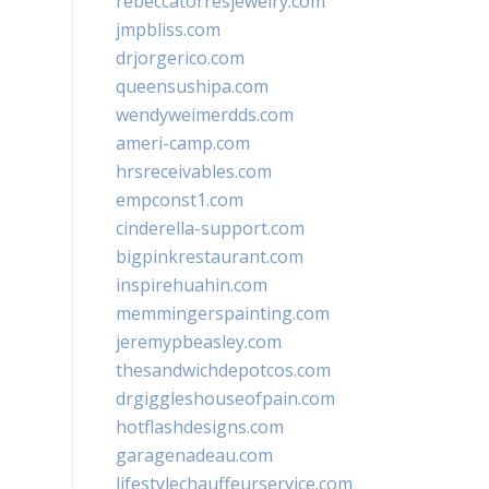
rebeccatorresjewelry.com
jmpbliss.com
drjorgerico.com
queensushipa.com
wendyweimerdds.com
ameri-camp.com
hrsreceivables.com
empconst1.com
cinderella-support.com
bigpinkrestaurant.com
inspirehuahin.com
memmingerspainting.com
jeremypbeasley.com
thesandwichdepotcos.com
drgiggleshouseofpain.com
hotflashdesigns.com
garagenadeau.com
lifestylechauffeurservice.com