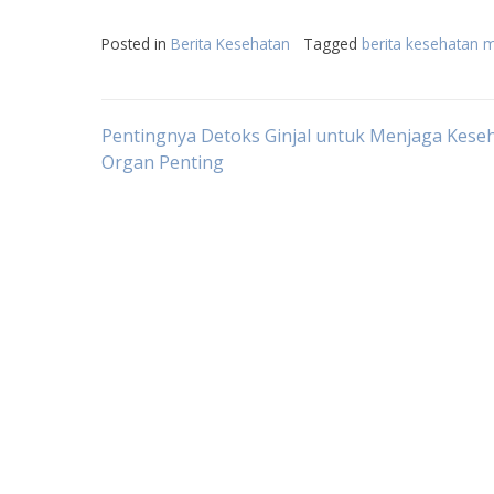
Posted in
Berita Kesehatan
Tagged
berita kesehatan m
Post
Pentingnya Detoks Ginjal untuk Menjaga Kese
Organ Penting
navigation