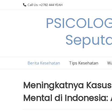
Skip
Call Us: +2782 444 YEAH
to
content
PSICOLOG
Seput
Berita Kesehatan
Tips Kesehatan
Wa
Meningkatnya Kasu
Mental di Indonesia: