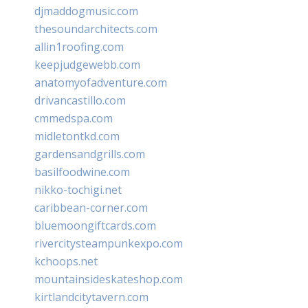
djmaddogmusic.com
thesoundarchitects.com
allin1roofing.com
keepjudgewebb.com
anatomyofadventure.com
drivancastillo.com
cmmedspa.com
midletontkd.com
gardensandgrills.com
basilfoodwine.com
nikko-tochigi.net
caribbean-corner.com
bluemoongiftcards.com
rivercitysteampunkexpo.com
kchoops.net
mountainsideskateshop.com
kirtlandcitytavern.com