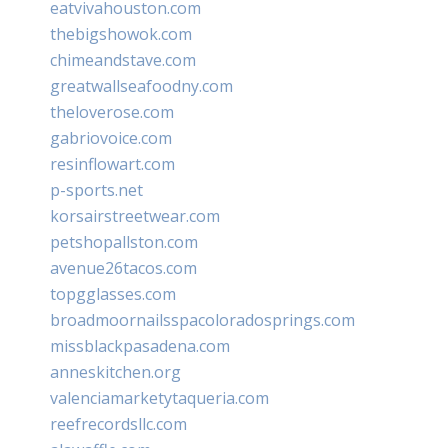
eatvivahouston.com
thebigshowok.com
chimeandstave.com
greatwallseafoodny.com
theloverose.com
gabriovoice.com
resinflowart.com
p-sports.net
korsairstreetwear.com
petshopallston.com
avenue26tacos.com
topgglasses.com
broadmoornailsspacoloradosprings.com
missblackpasadena.com
anneskitchen.org
valenciamarketytaqueria.com
reefrecordsllc.com