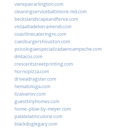
vwrepairarlington.com
cleaningservicebaltimore-md.com
beckslandscapeandfence.com
vistaaltadelveramendi.com
coastlinecateringnc.com
cuesburgershouston.com
psicologiaespecializadaencampeche.com
dmtacos.com
crescentstreetprinting.com
hornopizza.com
driveadragster.com
hematologa.com
lizaivanov.com
guesttinyhomes.com
home-plow-by-meyer.com
palatelatincuisine.com
blackdoglegacy.com