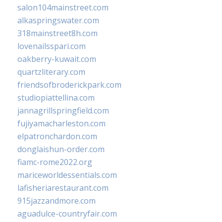
salon104mainstreet.com
alkaspringswater.com
318mainstreet8h.com
lovenailsspari.com
oakberry-kuwait.com
quartzliterary.com
friendsofbroderickpark.com
studiopiattellina.com
jannagrillspringfield.com
fujiyamacharleston.com
elpatronchardon.com
donglaishun-order.com
fiamc-rome2022.org
mariceworldessentials.com
lafisheriarestaurant.com
915jazzandmore.com
aguadulce-countryfair.com