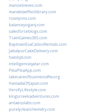
manoelneves.com
mandelaeffectlibrary.com
roselynns.com
balanceyoganj.com
salesforceblogs.com
TrainGames365.com
BaytownEvaCationRentals.com
JabalpurCakeDelivery.com
halobjd.com
intelligenceqatar.com
PikaPikaApp.com
takecareofbusinessdfw.org
HamadaOfJapan.com
VersifyLifestyle.com
kingscreekadventures.com
antaeuslabs.com
purelycleanchemdry.com