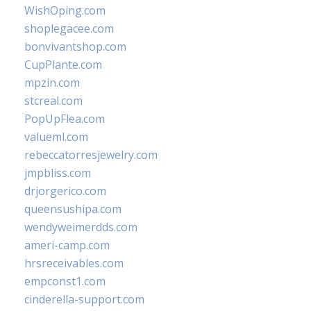
WishOping.com
shoplegacee.com
bonvivantshop.com
CupPlante.com
mpzin.com
stcreal.com
PopUpFlea.com
valueml.com
rebeccatorresjewelry.com
jmpbliss.com
drjorgerico.com
queensushipa.com
wendyweimerdds.com
ameri-camp.com
hrsreceivables.com
empconst1.com
cinderella-support.com