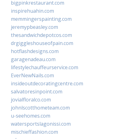
bigpinkrestaurant.com
inspirehuahin.com
memmingerspainting.com
jeremypbeasley.com
thesandwichdepotcos.com
drgiggleshouseofpain.com
hotflashdesigns.com
garagenadeau.com
lifestylechauffeurservice.com
EverNewNails.com
insideoutdecoratingcentre.com
salvatoresinpoint.com
jovialfloralco.com
johnlscotthometeam.com
u-seehomes.com
watersportslagonissi.com
mischieffashion.com