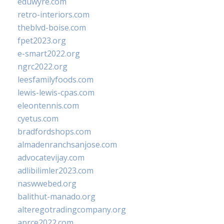
eduwyre.com
retro-interiors.com
theblvd-boise.com
fpet2023.org
e-smart2022.org
ngrc2022.org
leesfamilyfoods.com
lewis-lewis-cpas.com
eleontennis.com
cyetus.com
bradfordshops.com
almadenranchsanjose.com
advocatevijay.com
adlibilimler2023.com
naswwebed.org
balithut-manado.org
alteregotradingcompany.org
aprce2022.com