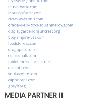
brasserie-gobette.com
musicrearte.com
morseysfarms.com
riverviewtennis.com
official-kelly-toys-squishmallows.com
displaygardenonsuncrest.org
bbq-empire-usa.com
feedstoreva.com
drogopets.com
ediblechalk.com
tabletennisnearme.com
oaksofa.com
soultacohtx.com
capishcaps.com
gpsyfl.org
MEDIA PARTNER III