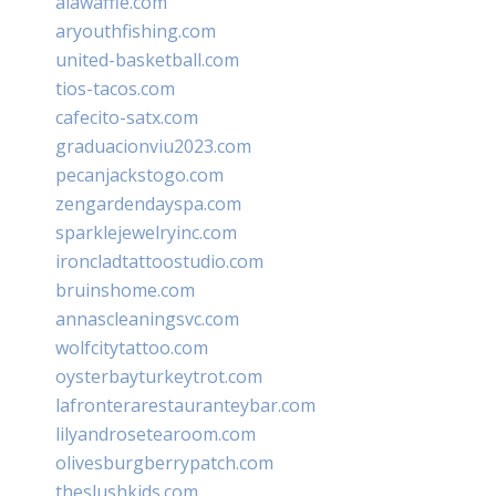
alawaffle.com
aryouthfishing.com
united-basketball.com
tios-tacos.com
cafecito-satx.com
graduacionviu2023.com
pecanjackstogo.com
zengardendayspa.com
sparklejewelryinc.com
ironcladtattoostudio.com
bruinshome.com
annascleaningsvc.com
wolfcitytattoo.com
oysterbayturkeytrot.com
lafronterarestauranteybar.com
lilyandrosetearoom.com
olivesburgberrypatch.com
theslushkids.com