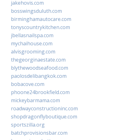
jakehovis.com
bosswingsduluth.com
birminghamautocare.com
tonyscountrykitchen.com
jbellasnailspa.com
mychaihouse.com
alvisgrooming.com
thegeorginaestate.com
blythewoodseafood.com
paolosdelibangkok.com
bobacove.com
phoone24brookfield.com
mickeybarmama.com
roadwayconstructioninc.com
shopdragonflyboutique.com
sportszilla.org
batchprovisionsbar.com