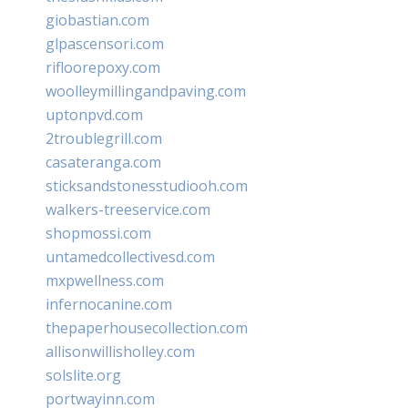
giobastian.com
glpascensori.com
rifloorepoxy.com
woolleymillingandpaving.com
uptonpvd.com
2troublegrill.com
casateranga.com
sticksandstonesstudiooh.com
walkers-treeservice.com
shopmossi.com
untamedcollectivesd.com
mxpwellness.com
infernocanine.com
thepaperhousecollection.com
allisonwillisholley.com
solslite.org
portwayinn.com