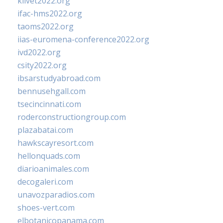
klivet2022.org
ifac-hms2022.org
taoms2022.org
iias-euromena-conference2022.org
ivd2022.org
csity2022.org
ibsarstudyabroad.com
bennusehgall.com
tsecincinnati.com
roderconstructiongroup.com
plazabatai.com
hawkscayresort.com
hellonquads.com
diarioanimales.com
decogaleri.com
unavozparadios.com
shoes-vert.com
elbotanicopanama.com