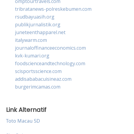
omptourtravels.com
tribratanews-polreskebumen.com
rsudbayuasih.org
publikjurnalistik.org
juneteenthapparel.net
italywarm.com
journaloffinanceeconomics.com
kvk-kumari.org
foodscienceandtechnology.com
scisportsscience.com
addisababacuisineaz.com
burgerimcamas.com
Link Alternatif
Toto Macau 5D