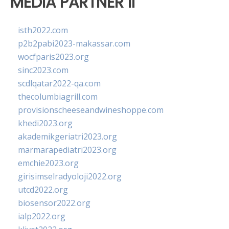
MEDIA PARTNER II
isth2022.com
p2b2pabi2023-makassar.com
wocfparis2023.org
sinc2023.com
scdlqatar2022-qa.com
thecolumbiagrill.com
provisionscheeseandwineshoppe.com
khedi2023.org
akademikgeriatri2023.org
marmarapediatri2023.org
emchie2023.org
girisimselradyoloji2022.org
utcd2022.org
biosensor2022.org
ialp2022.org