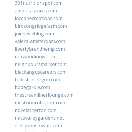
301nutritionspot.com
ammos-stores.com
loceanecreations.com
birdsongridgefarm.com
joiedevivblog.com
valera-amsterdam.com
libertybrandhemp.com
norwoodinnwi.com
neighboursmarket.com
blackanguscareers.com
bolesfororegon.com
bodega-ole.com
thestreamlinerlounge.com
mestrinorubanofc.com
novelatherton.com
nassvalleygardens.net
electjohnstewart.com