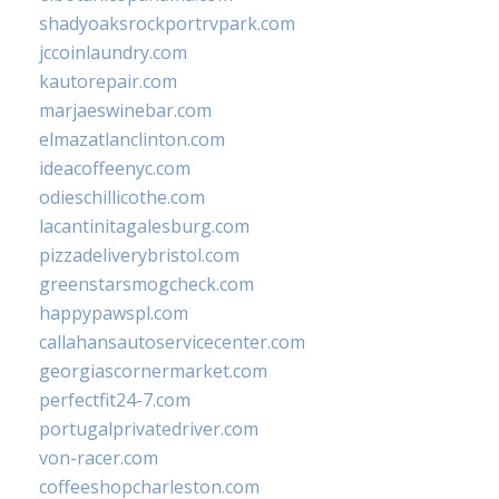
shadyoaksrockportrvpark.com
jccoinlaundry.com
kautorepair.com
marjaeswinebar.com
elmazatlanclinton.com
ideacoffeenyc.com
odieschillicothe.com
lacantinitagalesburg.com
pizzadeliverybristol.com
greenstarsmogcheck.com
happypawspl.com
callahansautoservicecenter.com
georgiascornermarket.com
perfectfit24-7.com
portugalprivatedriver.com
von-racer.com
coffeeshopcharleston.com