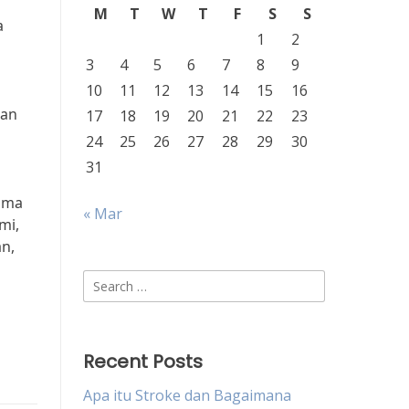
M
T
W
T
F
S
S
a
1
2
3
4
5
6
7
8
9
10
11
12
13
14
15
16
tan
17
18
19
20
21
22
23
24
25
26
27
28
29
30
31
sama
« Mar
mi,
an,
Search
for:
Recent Posts
Apa itu Stroke dan Bagaimana