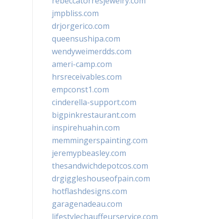
rebeccatorresjewelry.com
jmpbliss.com
drjorgerico.com
queensushipa.com
wendyweimerdds.com
ameri-camp.com
hrsreceivables.com
empconst1.com
cinderella-support.com
bigpinkrestaurant.com
inspirehuahin.com
memmingerspainting.com
jeremypbeasley.com
thesandwichdepotcos.com
drgiggleshouseofpain.com
hotflashdesigns.com
garagenadeau.com
lifestylechauffeurservice.com