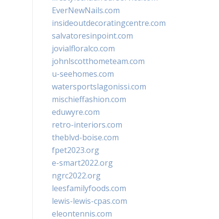
EverNewNails.com
insideoutdecoratingcentre.com
salvatoresinpoint.com
jovialfloralco.com
johnlscotthometeam.com
u-seehomes.com
watersportslagonissi.com
mischieffashion.com
eduwyre.com
retro-interiors.com
theblvd-boise.com
fpet2023.org
e-smart2022.org
ngrc2022.org
leesfamilyfoods.com
lewis-lewis-cpas.com
eleontennis.com