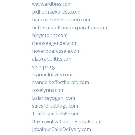
waywardtees.com
pidfloorsexpress.com
bancodevenezuelaen.com
bettermoodfoodcorporation.com
hingstonnt.com
chooseagender.com
hoverboardssale.com
alaskapolitics.com
stsmp.org
manoelneves.com
mandelaeffectlibrary.com
roselynns.com
balanceyoganj.com
salesforceblogs.com
TrainGames365.com
BaytownEvaCationRentals.com
JabalpurCakeDelivery.com