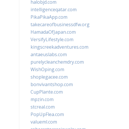
halobjd.com
intelligenceqatar.com
PikaPikaApp.com
takecareofbusinessdfw.org
HamadaOfJapan.com
VersifyLifestyle.com
kingscreekadventures.com
antaeuslabs.com
purelycleanchemdry.com
WishOping.com
shoplegacee.com
bonvivantshop.com
CupPlante.com
mpzin.com
stcreal.com
PopUpFlea.com
valueml.com