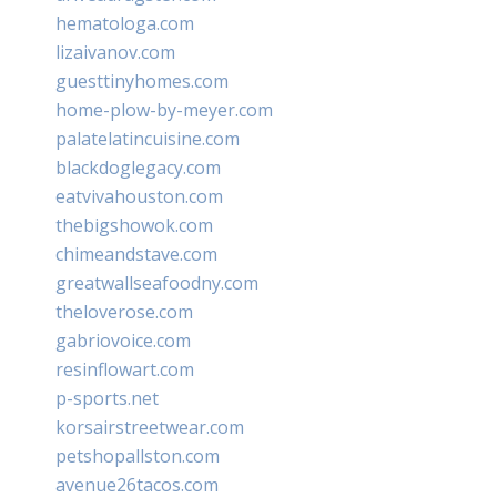
hematologa.com
lizaivanov.com
guesttinyhomes.com
home-plow-by-meyer.com
palatelatincuisine.com
blackdoglegacy.com
eatvivahouston.com
thebigshowok.com
chimeandstave.com
greatwallseafoodny.com
theloverose.com
gabriovoice.com
resinflowart.com
p-sports.net
korsairstreetwear.com
petshopallston.com
avenue26tacos.com