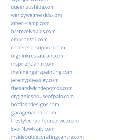
queensushipa.com
wendyweimerdds.com
ameri-camp.com
hrsreceivables.com
empconst1.com
cinderella-support.com
bigpinkrestaurant.com
inspirehuahin.com
memmingerspainting.com
jeremypbeasley.com
thesandwichdepotcos.com
drgiggleshouseofpain.com
hotflashdesigns.com
garagenadeau.com
lifestylechauffeurservice.com
EverNewNails.com
insideoutdecoratingcentre.com