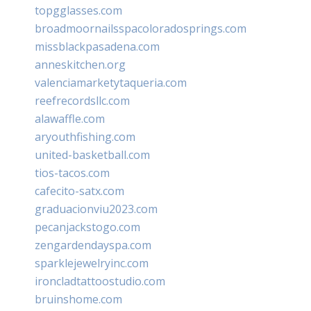
topgglasses.com
broadmoornailsspacoloradosprings.com
missblackpasadena.com
anneskitchen.org
valenciamarketytaqueria.com
reefrecordsllc.com
alawaffle.com
aryouthfishing.com
united-basketball.com
tios-tacos.com
cafecito-satx.com
graduacionviu2023.com
pecanjackstogo.com
zengardendayspa.com
sparklejewelryinc.com
ironcladtattoostudio.com
bruinshome.com