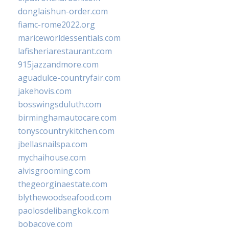
donglaishun-order.com
fiamc-rome2022.org
mariceworldessentials.com
lafisheriarestaurant.com
915jazzandmore.com
aguadulce-countryfair.com
jakehovis.com
bosswingsduluth.com
birminghamautocare.com
tonyscountrykitchen.com
jbellasnailspa.com
mychaihouse.com
alvisgrooming.com
thegeorginaestate.com
blythewoodseafood.com
paolosdelibangkok.com
bobacove.com