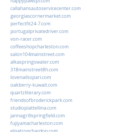
happypawspl.com
callahansautoservicecenter.com
georgiascornermarket.com
perfectfit24-7.com
portugalprivatedriver.com
von-racer.com
coffeeshopcharleston.com
salon104mainstreet.com
alkaspringswater.com
318mainstreet8h.com
lovenailsspari.com
oakberry-kuwait.com
quartzliterary.com
friendsofbroderickpark.com
studiopiattellina.com
jannagrillspringfield.com
fujiyamacharleston.com
elpatronchardon.com