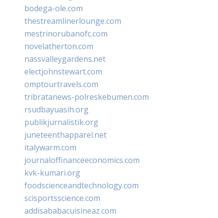
bodega-ole.com
thestreamlinerlounge.com
mestrinorubanofc.com
novelatherton.com
nassvalleygardens.net
electjohnstewart.com
omptourtravels.com
tribratanews-polreskebumen.com
rsudbayuasih.org
publikjurnalistik.org
juneteenthapparel.net
italywarm.com
journaloffinanceeconomics.com
kvk-kumari.org
foodscienceandtechnology.com
scisportsscience.com
addisababacuisineaz.com