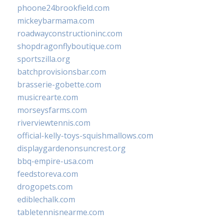
phoone24brookfield.com
mickeybarmama.com
roadwayconstructioninc.com
shopdragonflyboutique.com
sportszilla.org
batchprovisionsbar.com
brasserie-gobette.com
musicrearte.com
morseysfarms.com
riverviewtennis.com
official-kelly-toys-squishmallows.com
displaygardenonsuncrest.org
bbq-empire-usa.com
feedstoreva.com
drogopets.com
ediblechalk.com
tabletennisnearme.com