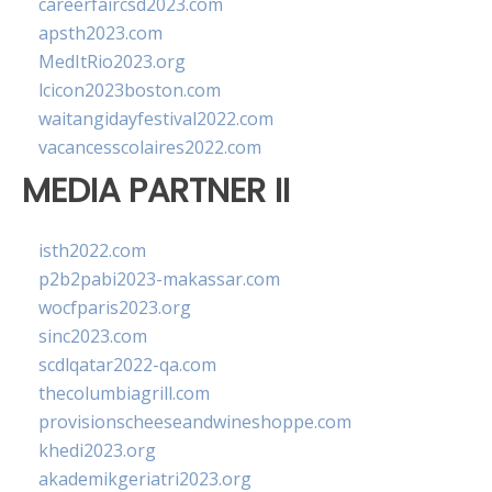
careerfaircsd2023.com
apsth2023.com
MedItRio2023.org
lcicon2023boston.com
waitangidayfestival2022.com
vacancesscolaires2022.com
MEDIA PARTNER II
isth2022.com
p2b2pabi2023-makassar.com
wocfparis2023.org
sinc2023.com
scdlqatar2022-qa.com
thecolumbiagrill.com
provisionscheeseandwineshoppe.com
khedi2023.org
akademikgeriatri2023.org