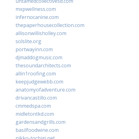
untamedcollectivesd.com
mxpwellness.com
infernocanine.com
thepaperhousecollection.com
allisonwillisholley.com
solslite.org
portwayinn.com
djmaddogmusic.com
thesoundarchitects.com
allin1roofing.com
keepjudgewebb.com
anatomyofadventure.com
drivancastillo.com
cmmedspa.com
midletontkd.com
gardensandgrills.com
basilfoodwine.com
nikko-tochigi.net