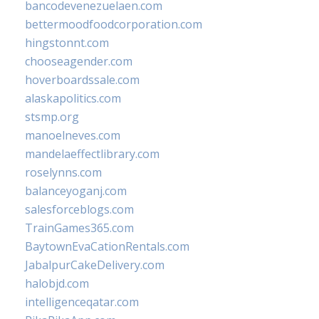
bancodevenezuelaen.com
bettermoodfoodcorporation.com
hingstonnt.com
chooseagender.com
hoverboardssale.com
alaskapolitics.com
stsmp.org
manoelneves.com
mandelaeffectlibrary.com
roselynns.com
balanceyoganj.com
salesforceblogs.com
TrainGames365.com
BaytownEvaCationRentals.com
JabalpurCakeDelivery.com
halobjd.com
intelligenceqatar.com