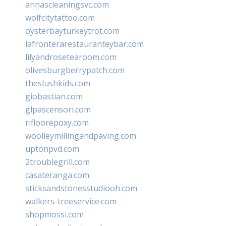
annascleaningsvc.com
wolfcitytattoo.com
oysterbayturkeytrot.com
lafronterarestauranteybar.com
lilyandrosetearoom.com
olivesburgberrypatch.com
theslushkids.com
giobastian.com
glpascensori.com
rifloorepoxy.com
woolleymillingandpaving.com
uptonpvd.com
2troublegrill.com
casateranga.com
sticksandstonesstudiooh.com
walkers-treeservice.com
shopmossi.com