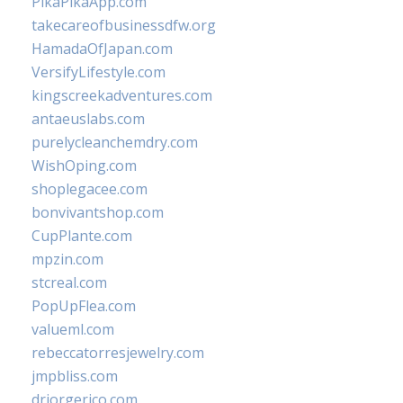
PikaPikaApp.com
takecareofbusinessdfw.org
HamadaOfJapan.com
VersifyLifestyle.com
kingscreekadventures.com
antaeuslabs.com
purelycleanchemdry.com
WishOping.com
shoplegacee.com
bonvivantshop.com
CupPlante.com
mpzin.com
stcreal.com
PopUpFlea.com
valueml.com
rebeccatorresjewelry.com
jmpbliss.com
drjorgerico.com