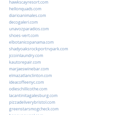
hawkscayresort.com
hellonquads.com
diarioanimales.com
decogaleri.com
unavozparadios.com
shoes-vert.com
elbotanicopanama.com
shadyoaksrockportrvpark.com
jccoinlaundry.com
kautorepair.com
marjaeswinebar.com
elmazatlanclinton.com
ideacoffeenyc.com
odieschillicothe.com
lacantinitagalesburg.com
pizzadeliverybristol.com
greenstarsmogcheck.com