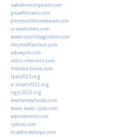
salvatoresinpoint.com
jovialfloralco.com
johnlscotthometeam.com
u-seehomes.com
watersportslagonissi.com
mischieffashion.com
eduwyre.com
retro-interiors.com
theblvd-boise.com
fpet2023.org
e-smart2022.org
ngrc2022.org
leesfamilyfoods.com
lewis-lewis-cpas.com
eleontennis.com
cyetus.com
bradfordshops.com