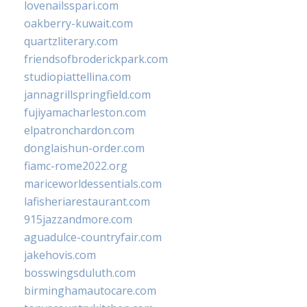
lovenailsspari.com
oakberry-kuwait.com
quartzliterary.com
friendsofbroderickpark.com
studiopiattellina.com
jannagrillspringfield.com
fujiyamacharleston.com
elpatronchardon.com
donglaishun-order.com
fiamc-rome2022.org
mariceworldessentials.com
lafisheriarestaurant.com
915jazzandmore.com
aguadulce-countryfair.com
jakehovis.com
bosswingsduluth.com
birminghamautocare.com