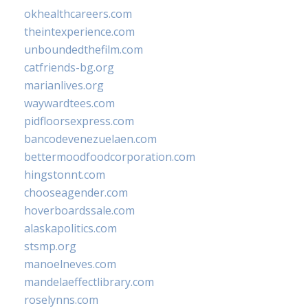
okhealthcareers.com
theintexperience.com
unboundedthefilm.com
catfriends-bg.org
marianlives.org
waywardtees.com
pidfloorsexpress.com
bancodevenezuelaen.com
bettermoodfoodcorporation.com
hingstonnt.com
chooseagender.com
hoverboardssale.com
alaskapolitics.com
stsmp.org
manoelneves.com
mandelaeffectlibrary.com
roselynns.com