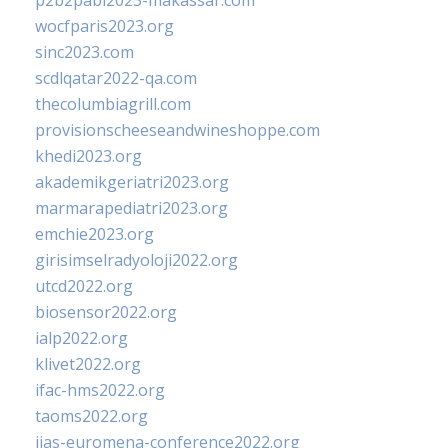
p2b2pabi2023-makassar.com
wocfparis2023.org
sinc2023.com
scdlqatar2022-qa.com
thecolumbiagrill.com
provisionscheeseandwineshoppe.com
khedi2023.org
akademikgeriatri2023.org
marmarapediatri2023.org
emchie2023.org
girisimselradyoloji2022.org
utcd2022.org
biosensor2022.org
ialp2022.org
klivet2022.org
ifac-hms2022.org
taoms2022.org
iias-euromena-conference2022.org