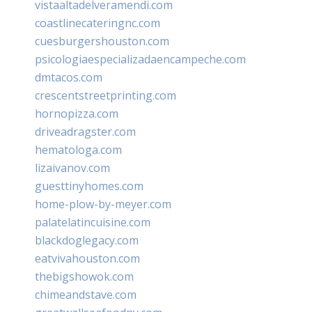
vistaaltadelveramendi.com
coastlinecateringnc.com
cuesburgershouston.com
psicologiaespecializadaencampeche.com
dmtacos.com
crescentstreetprinting.com
hornopizza.com
driveadragster.com
hematologa.com
lizaivanov.com
guesttinyhomes.com
home-plow-by-meyer.com
palatelatincuisine.com
blackdoglegacy.com
eatvivahouston.com
thebigshowok.com
chimeandstave.com