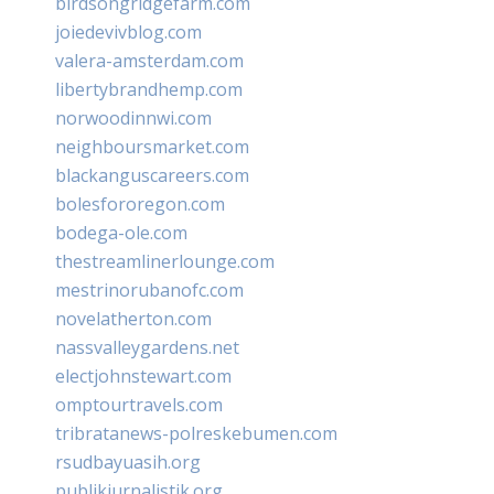
birdsongridgefarm.com
joiedevivblog.com
valera-amsterdam.com
libertybrandhemp.com
norwoodinnwi.com
neighboursmarket.com
blackanguscareers.com
bolesfororegon.com
bodega-ole.com
thestreamlinerlounge.com
mestrinorubanofc.com
novelatherton.com
nassvalleygardens.net
electjohnstewart.com
omptourtravels.com
tribratanews-polreskebumen.com
rsudbayuasih.org
publikjurnalistik.org