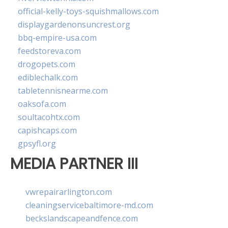
official-kelly-toys-squishmallows.com
displaygardenonsuncrest.org
bbq-empire-usa.com
feedstoreva.com
drogopets.com
ediblechalk.com
tabletennisnearme.com
oaksofa.com
soultacohtx.com
capishcaps.com
gpsyfl.org
MEDIA PARTNER III
vwrepairarlington.com
cleaningservicebaltimore-md.com
beckslandscapeandfence.com