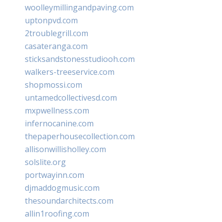
woolleymillingandpaving.com
uptonpvd.com
2troublegrill.com
casateranga.com
sticksandstonesstudiooh.com
walkers-treeservice.com
shopmossi.com
untamedcollectivesd.com
mxpwellness.com
infernocanine.com
thepaperhousecollection.com
allisonwillisholley.com
solslite.org
portwayinn.com
djmaddogmusic.com
thesoundarchitects.com
allin1roofing.com