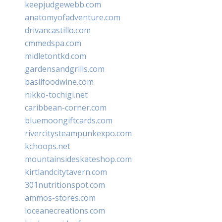
keepjudgewebb.com
anatomyofadventure.com
drivancastillo.com
cmmedspa.com
midletontkd.com
gardensandgrills.com
basilfoodwine.com
nikko-tochigi.net
caribbean-corner.com
bluemoongiftcards.com
rivercitysteampunkexpo.com
kchoops.net
mountainsideskateshop.com
kirtlandcitytavern.com
301nutritionspot.com
ammos-stores.com
loceanecreations.com