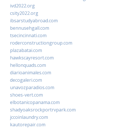
ivd2022.org
csity2022.org
ibsarstudyabroad.com
bennusehgall.com
tsecincinnati.com
roderconstructiongroup.com
plazabatai.com
hawkscayresort.com
hellonquads.com
diarioanimales.com
decogaleri.com
unavozparadios.com
shoes-vert.com
elbotanicopanama.com
shadyoaksrockportrvpark.com
jccoinlaundry.com
kautorepair.com