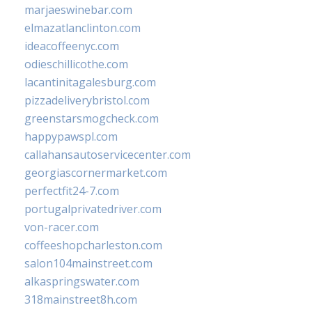
marjaeswinebar.com
elmazatlanclinton.com
ideacoffeenyc.com
odieschillicothe.com
lacantinitagalesburg.com
pizzadeliverybristol.com
greenstarsmogcheck.com
happypawspl.com
callahansautoservicecenter.com
georgiascornermarket.com
perfectfit24-7.com
portugalprivatedriver.com
von-racer.com
coffeeshopcharleston.com
salon104mainstreet.com
alkaspringswater.com
318mainstreet8h.com