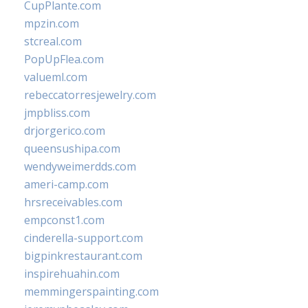
CupPlante.com
mpzin.com
stcreal.com
PopUpFlea.com
valueml.com
rebeccatorresjewelry.com
jmpbliss.com
drjorgerico.com
queensushipa.com
wendyweimerdds.com
ameri-camp.com
hrsreceivables.com
empconst1.com
cinderella-support.com
bigpinkrestaurant.com
inspirehuahin.com
memmingerspainting.com