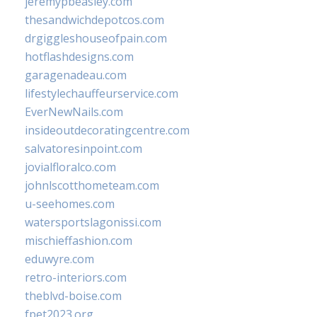
jeremypbeasley.com
thesandwichdepotcos.com
drgiggleshouseofpain.com
hotflashdesigns.com
garagenadeau.com
lifestylechauffeurservice.com
EverNewNails.com
insideoutdecoratingcentre.com
salvatoresinpoint.com
jovialfloralco.com
johnlscotthometeam.com
u-seehomes.com
watersportslagonissi.com
mischieffashion.com
eduwyre.com
retro-interiors.com
theblvd-boise.com
fpet2023.org