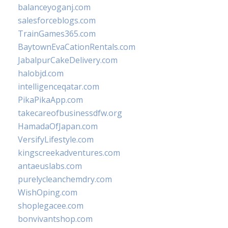
balanceyoganj.com
salesforceblogs.com
TrainGames365.com
BaytownEvaCationRentals.com
JabalpurCakeDelivery.com
halobjd.com
intelligenceqatar.com
PikaPikaApp.com
takecareofbusinessdfw.org
HamadaOfJapan.com
VersifyLifestyle.com
kingscreekadventures.com
antaeuslabs.com
purelycleanchemdry.com
WishOping.com
shoplegacee.com
bonvivantshop.com