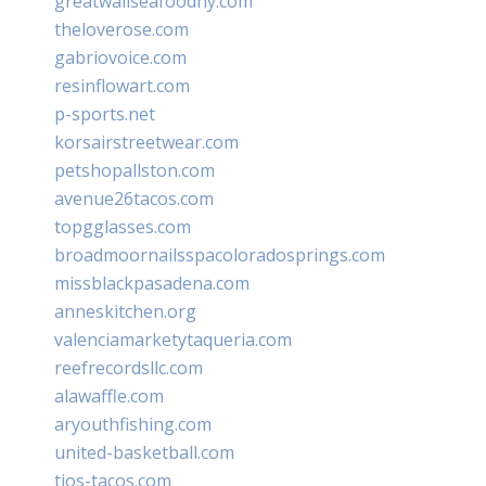
greatwallseafoodny.com
theloverose.com
gabriovoice.com
resinflowart.com
p-sports.net
korsairstreetwear.com
petshopallston.com
avenue26tacos.com
topgglasses.com
broadmoornailsspacoloradosprings.com
missblackpasadena.com
anneskitchen.org
valenciamarketytaqueria.com
reefrecordsllc.com
alawaffle.com
aryouthfishing.com
united-basketball.com
tios-tacos.com