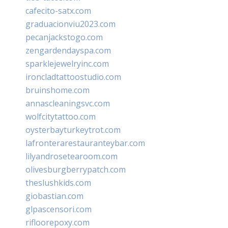
cafecito-satx.com
graduacionviu2023.com
pecanjackstogo.com
zengardendayspa.com
sparklejewelryinc.com
ironcladtattoostudio.com
bruinshome.com
annascleaningsvc.com
wolfcitytattoo.com
oysterbayturkeytrot.com
lafronterarestauranteybar.com
lilyandrosetearoom.com
olivesburgberrypatch.com
theslushkids.com
giobastian.com
glpascensori.com
rifloorepoxy.com