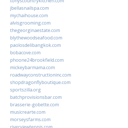
tonyscountrykitchen.com
jbellasnailspa.com
mychaihouse.com
alvisgrooming.com
thegeorginaestate.com
blythewoodseafood.com
paolosdelibangkok.com
bobacove.com
phoone24brookfield.com
mickeybarmama.com
roadwayconstructioninc.com
shopdragonflyboutique.com
sportszilla.org
batchprovisionsbar.com
brasserie-gobette.com
musicrearte.com
morseysfarms.com
riverviewtennis.com