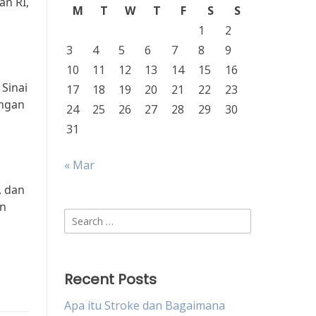
an RI,
M
T
W
T
F
S
S
1
2
3
4
5
6
7
8
9
10
11
12
13
14
15
16
Sinai
17
18
19
20
21
22
23
angan
24
25
26
27
28
29
30
31
« Mar
, dan
an
Search
for:
Recent Posts
Apa itu Stroke dan Bagaimana