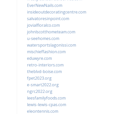
EverNewNails.com
insideoutdecoratingcentre.com
salvatoresinpoint.com
jovialfloralco.com
johnlscotthometeam.com
u-seehomes.com
watersportslagonissi.com
mischieffashion.com
eduwyre.com
retro-interiors.com
theblvd-boise.com
fpet2023.org
e-smart2022.org
ngrc2022.org
leesfamilyfoods.com
lewis-lewis-cpas.com
eleontennis.com