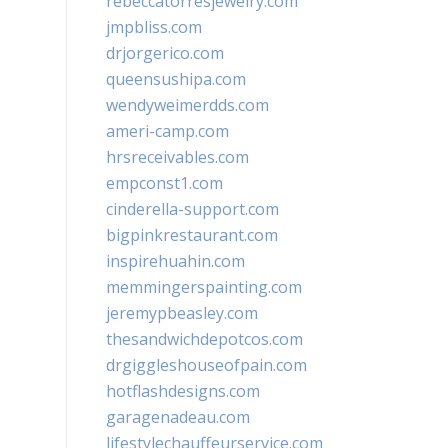
rebeccatorresjewelry.com
jmpbliss.com
drjorgerico.com
queensushipa.com
wendyweimerdds.com
ameri-camp.com
hrsreceivables.com
empconst1.com
cinderella-support.com
bigpinkrestaurant.com
inspirehuahin.com
memmingerspainting.com
jeremypbeasley.com
thesandwichdepotcos.com
drgiggleshouseofpain.com
hotflashdesigns.com
garagenadeau.com
lifestylechauffeurservice.com