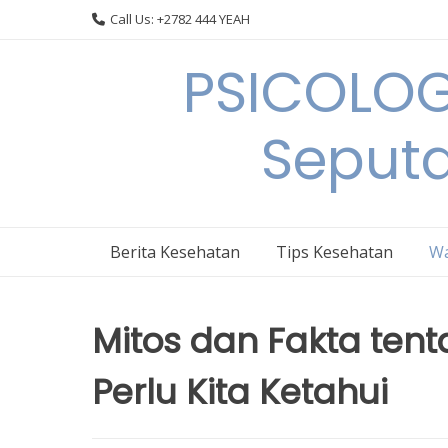
Skip
Call Us: +2782 444 YEAH
to
content
PSICOLOG
Seput
Berita Kesehatan
Tips Kesehatan
Wa
Mitos dan Fakta ten
Perlu Kita Ketahui