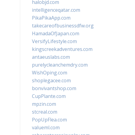
halobjd.com
intelligenceqatar.com
PikaPikaApp.com
takecareofbusinessdfw.org
HamadaOfJapan.com
VersifyLifestyle.com
kingscreekadventures.com
antaeuslabs.com
purelycleanchemdry.com
WishOping.com
shoplegacee.com
bonvivantshop.com
CupPlante.com
mpzin.com
stcreal.com
PopUpFlea.com
valueml.com