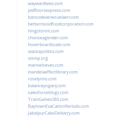
waywardtees.com
pidfloorsexpress.com
bancodevenezuelaen.com
bettermoodfoodcorporation.com
hingstonnt.com
chooseagender.com
hoverboardssale.com
alaskapolitics.com
stsmp.org
manoelneves.com
mandelaeffectlibrary.com
roselynns.com
balanceyoganj.com
salesforceblogs.com
TrainGames365.com
BaytownEvaCationRentals.com
JabalpurCakeDelivery.com