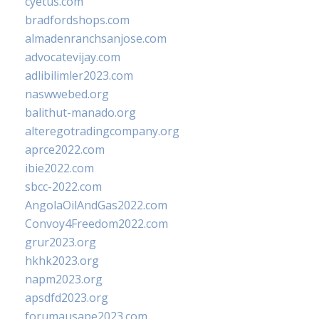
cyetus.com
bradfordshops.com
almadenranchsanjose.com
advocatevijay.com
adlibilimler2023.com
naswwebed.org
balithut-manado.org
alteregotradingcompany.org
aprce2022.com
ibie2022.com
sbcc-2022.com
AngolaOilAndGas2022.com
Convoy4Freedom2022.com
grur2023.org
hkhk2023.org
napm2023.org
apsdfd2023.org
forumausape2023.com