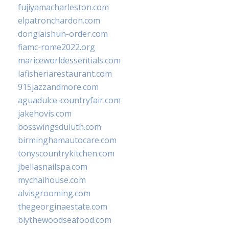
fujiyamacharleston.com
elpatronchardon.com
donglaishun-order.com
fiamc-rome2022.org
mariceworldessentials.com
lafisheriarestaurant.com
915jazzandmore.com
aguadulce-countryfair.com
jakehovis.com
bosswingsduluth.com
birminghamautocare.com
tonyscountrykitchen.com
jbellasnailspa.com
mychaihouse.com
alvisgrooming.com
thegeorginaestate.com
blythewoodseafood.com