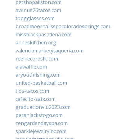
petshopallston.com
avenue26tacos.com
topgglasses.com
broadmoornailsspacoloradosprings.com
missblackpasadena.com
anneskitchen.org
valenciamarketytaqueria.com
reefrecordsllc.com
alawaffle.com
aryouthfishing.com
united-basketball.com
tios-tacos.com
cafecito-satx.com
graduacionviu2023.com
pecanjackstogo.com
zengardendayspa.com
sparklejewelryinc.com