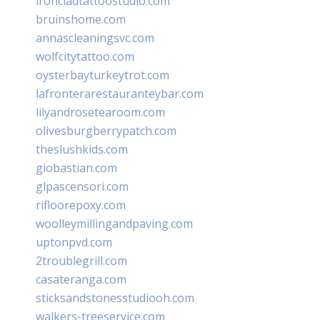
ironcladtattoostudio.com
bruinshome.com
annascleaningsvc.com
wolfcitytattoo.com
oysterbayturkeytrot.com
lafronterarestauranteybar.com
lilyandrosetearoom.com
olivesburgberrypatch.com
theslushkids.com
giobastian.com
glpascensori.com
rifloorepoxy.com
woolleymillingandpaving.com
uptonpvd.com
2troublegrill.com
casateranga.com
sticksandstonesstudiooh.com
walkers-treeservice.com