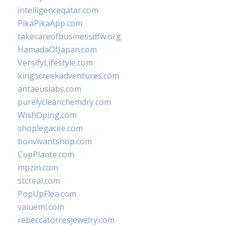
intelligenceqatar.com
PikaPikaApp.com
takecareofbusinessdfw.org
HamadaOfJapan.com
VersifyLifestyle.com
kingscreekadventures.com
antaeuslabs.com
purelycleanchemdry.com
WishOping.com
shoplegacee.com
bonvivantshop.com
CupPlante.com
mpzin.com
stcreal.com
PopUpFlea.com
valueml.com
rebeccatorresjewelry.com