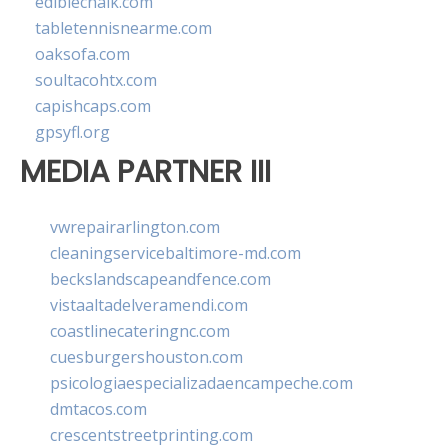
ediblechalk.com
tabletennisnearme.com
oaksofa.com
soultacohtx.com
capishcaps.com
gpsyfl.org
MEDIA PARTNER III
vwrepairarlington.com
cleaningservicebaltimore-md.com
beckslandscapeandfence.com
vistaaltadelveramendi.com
coastlinecateringnc.com
cuesburgershouston.com
psicologiaespecializadaencampeche.com
dmtacos.com
crescentstreetprinting.com