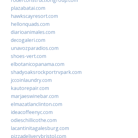
roderconstructiongroup.com
plazabatai.com
hawkscayresort.com
hellonquads.com
diarioanimales.com
decogaleri.com
unavozparadios.com
shoes-vert.com
elbotanicopanama.com
shadyoaksrockportrvpark.com
jccoinlaundry.com
kautorepair.com
marjaeswinebar.com
elmazatlanclinton.com
ideacoffeenyc.com
odieschillicothe.com
lacantinitagalesburg.com
pizzadeliverybristol.com