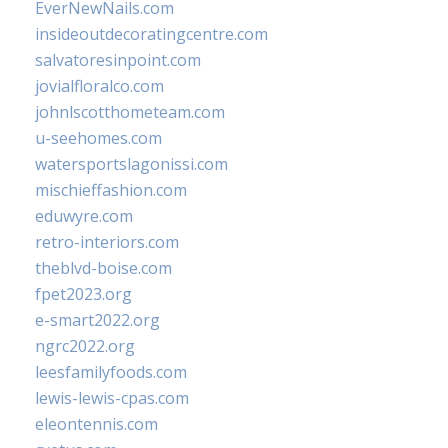
EverNewNails.com
insideoutdecoratingcentre.com
salvatoresinpoint.com
jovialfloralco.com
johnlscotthometeam.com
u-seehomes.com
watersportslagonissi.com
mischieffashion.com
eduwyre.com
retro-interiors.com
theblvd-boise.com
fpet2023.org
e-smart2022.org
ngrc2022.org
leesfamilyfoods.com
lewis-lewis-cpas.com
eleontennis.com