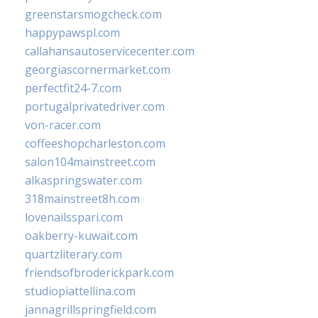
greenstarsmogcheck.com
happypawspl.com
callahansautoservicecenter.com
georgiascornermarket.com
perfectfit24-7.com
portugalprivatedriver.com
von-racer.com
coffeeshopcharleston.com
salon104mainstreet.com
alkaspringswater.com
318mainstreet8h.com
lovenailsspari.com
oakberry-kuwait.com
quartzliterary.com
friendsofbroderickpark.com
studiopiattellina.com
jannagrillspringfield.com