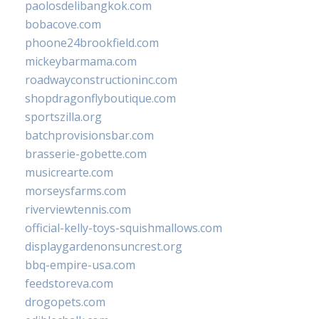
paolosdelibangkok.com
bobacove.com
phoone24brookfield.com
mickeybarmama.com
roadwayconstructioninc.com
shopdragonflyboutique.com
sportszilla.org
batchprovisionsbar.com
brasserie-gobette.com
musicrearte.com
morseysfarms.com
riverviewtennis.com
official-kelly-toys-squishmallows.com
displaygardenonsuncrest.org
bbq-empire-usa.com
feedstoreva.com
drogopets.com