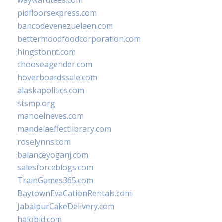
waywardtees.com
pidfloorsexpress.com
bancodevenezuelaen.com
bettermoodfoodcorporation.com
hingstonnt.com
chooseagender.com
hoverboardssale.com
alaskapolitics.com
stsmp.org
manoelneves.com
mandelaeffectlibrary.com
roselynns.com
balanceyoganj.com
salesforceblogs.com
TrainGames365.com
BaytownEvaCationRentals.com
JabalpurCakeDelivery.com
halobjd.com