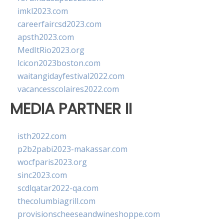
imkl2023.com
careerfaircsd2023.com
apsth2023.com
MedItRio2023.org
lcicon2023boston.com
waitangidayfestival2022.com
vacancesscolaires2022.com
MEDIA PARTNER II
isth2022.com
p2b2pabi2023-makassar.com
wocfparis2023.org
sinc2023.com
scdlqatar2022-qa.com
thecolumbiagrill.com
provisionscheeseandwineshoppe.com