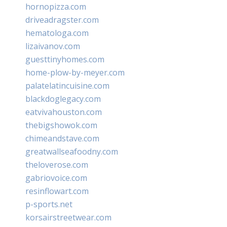
hornopizza.com
driveadragster.com
hematologa.com
lizaivanov.com
guesttinyhomes.com
home-plow-by-meyer.com
palatelatincuisine.com
blackdoglegacy.com
eatvivahouston.com
thebigshowok.com
chimeandstave.com
greatwallseafoodny.com
theloverose.com
gabriovoice.com
resinflowart.com
p-sports.net
korsairstreetwear.com