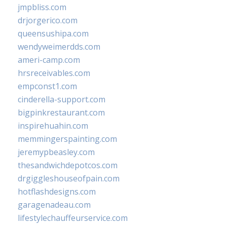
jmpbliss.com
drjorgerico.com
queensushipa.com
wendyweimerdds.com
ameri-camp.com
hrsreceivables.com
empconst1.com
cinderella-support.com
bigpinkrestaurant.com
inspirehuahin.com
memmingerspainting.com
jeremypbeasley.com
thesandwichdepotcos.com
drgiggleshouseofpain.com
hotflashdesigns.com
garagenadeau.com
lifestylechauffeurservice.com