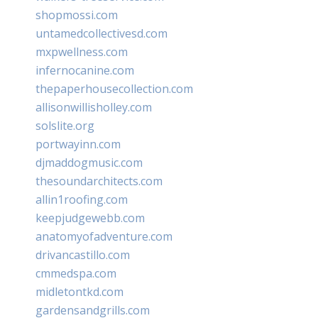
shopmossi.com
untamedcollectivesd.com
mxpwellness.com
infernocanine.com
thepaperhousecollection.com
allisonwillisholley.com
solslite.org
portwayinn.com
djmaddogmusic.com
thesoundarchitects.com
allin1roofing.com
keepjudgewebb.com
anatomyofadventure.com
drivancastillo.com
cmmedspa.com
midletontkd.com
gardensandgrills.com