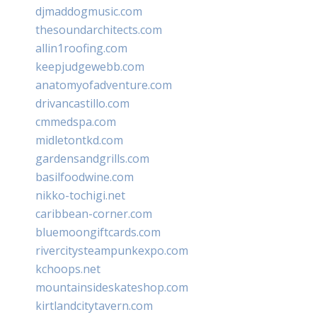
djmaddogmusic.com
thesoundarchitects.com
allin1roofing.com
keepjudgewebb.com
anatomyofadventure.com
drivancastillo.com
cmmedspa.com
midletontkd.com
gardensandgrills.com
basilfoodwine.com
nikko-tochigi.net
caribbean-corner.com
bluemoongiftcards.com
rivercitysteampunkexpo.com
kchoops.net
mountainsideskateshop.com
kirtlandcitytavern.com