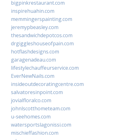
bigpinkrestaurant.com
inspirehuahin.com
memmingerspainting.com
jeremypbeasley.com
thesandwichdepotcos.com
drgiggleshouseofpain.com
hotflashdesigns.com
garagenadeau.com
lifestylechauffeurservice.com
EverNewNails.com
insideoutdecoratingcentre.com
salvatoresinpoint.com
jovialfloralco.com
johnlscotthometeam.com
u-seehomes.com
watersportslagonissi.com
mischieffashion.com