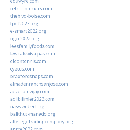
eduwyre.com
retro-interiors.com
theblvd-boise.com
fpet2023.org
e-smart2022.org
ngrc2022.org
leesfamilyfoods.com
lewis-lewis-cpas.com
eleontennis.com
cyetus.com
bradfordshops.com
almadenranchsanjose.com
advocatevijay.com
adlibilimler2023.com
naswwebed.org
balithut-manado.org
alteregotradingcompany.org
aprce2022.com