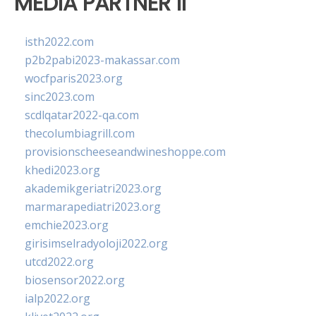
MEDIA PARTNER II
isth2022.com
p2b2pabi2023-makassar.com
wocfparis2023.org
sinc2023.com
scdlqatar2022-qa.com
thecolumbiagrill.com
provisionscheeseandwineshoppe.com
khedi2023.org
akademikgeriatri2023.org
marmarapediatri2023.org
emchie2023.org
girisimselradyoloji2022.org
utcd2022.org
biosensor2022.org
ialp2022.org