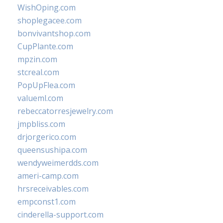
WishOping.com
shoplegacee.com
bonvivantshop.com
CupPlante.com
mpzin.com
stcreal.com
PopUpFlea.com
valueml.com
rebeccatorresjewelry.com
jmpbliss.com
drjorgerico.com
queensushipa.com
wendyweimerdds.com
ameri-camp.com
hrsreceivables.com
empconst1.com
cinderella-support.com