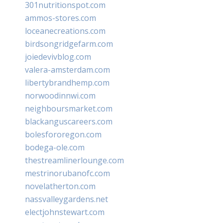
301nutritionspot.com
ammos-stores.com
loceanecreations.com
birdsongridgefarm.com
joiedevivblog.com
valera-amsterdam.com
libertybrandhemp.com
norwoodinnwi.com
neighboursmarket.com
blackanguscareers.com
bolesfororegon.com
bodega-ole.com
thestreamlinerlounge.com
mestrinorubanofc.com
novelatherton.com
nassvalleygardens.net
electjohnstewart.com