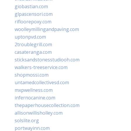
giobastian.com
glpascensori.com
rifloorepoxy.com
woolleymillingandpaving.com
uptonpvd.com
2troublegrill.com
casateranga.com
sticksandstonesstudiooh.com
walkers-treeservice.com
shopmossi.com
untamedcollectivesd.com
mxpwellness.com
infernocanine.com
thepaperhousecollection.com
allisonwillisholley.com
solslite.org
portwayinn.com