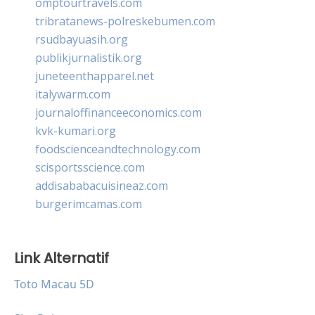
omptourtravels.com
tribratanews-polreskebumen.com
rsudbayuasih.org
publikjurnalistik.org
juneteenthapparel.net
italywarm.com
journaloffinanceeconomics.com
kvk-kumari.org
foodscienceandtechnology.com
scisportsscience.com
addisababacuisineaz.com
burgerimcamas.com
Link Alternatif
Toto Macau 5D