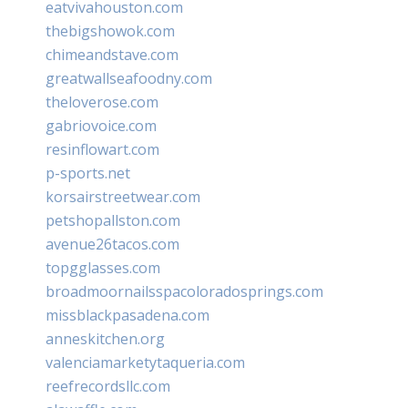
eatvivahouston.com
thebigshowok.com
chimeandstave.com
greatwallseafoodny.com
theloverose.com
gabriovoice.com
resinflowart.com
p-sports.net
korsairstreetwear.com
petshopallston.com
avenue26tacos.com
topgglasses.com
broadmoornailsspacoloradosprings.com
missblackpasadena.com
anneskitchen.org
valenciamarketytaqueria.com
reefrecordsllc.com