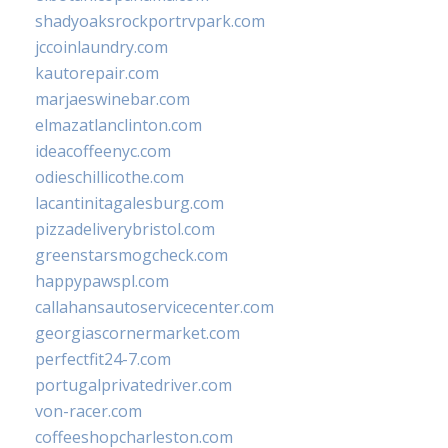
shadyoaksrockportrvpark.com
jccoinlaundry.com
kautorepair.com
marjaeswinebar.com
elmazatlanclinton.com
ideacoffeenyc.com
odieschillicothe.com
lacantinitagalesburg.com
pizzadeliverybristol.com
greenstarsmogcheck.com
happypawspl.com
callahansautoservicecenter.com
georgiascornermarket.com
perfectfit24-7.com
portugalprivatedriver.com
von-racer.com
coffeeshopcharleston.com