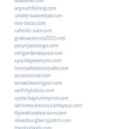
alawaffle.com
aryouthfishing.com
united-basketball.com
tios-tacos.com
cafecito-satx.com
graduacionviu2023.com
pecanjackstogo.com
zengardendayspa.com
sparklejewelryinc.com
ironcladtattoostudio.com
bruinshome.com
annascleaningsvc.com
wolfcitytattoo.com
oysterbayturkeytrot.com
lafronterarestauranteybar.com
lilyandrosetearoom.com
olivesburgberrypatch.com
theslushkids.com