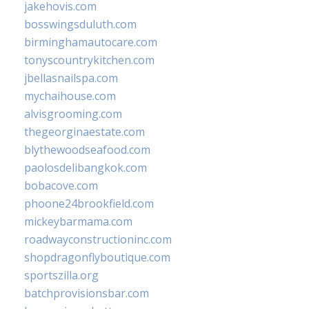
jakehovis.com
bosswingsduluth.com
birminghamautocare.com
tonyscountrykitchen.com
jbellasnailspa.com
mychaihouse.com
alvisgrooming.com
thegeorginaestate.com
blythewoodseafood.com
paolosdelibangkok.com
bobacove.com
phoone24brookfield.com
mickeybarmama.com
roadwayconstructioninc.com
shopdragonflyboutique.com
sportszilla.org
batchprovisionsbar.com