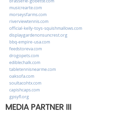
brasserie-gobette.com
musicrearte.com
morseysfarms.com
riverviewtennis.com
official-kelly-toys-squishmallows.com
displaygardenonsuncrest.org
bbq-empire-usa.com
feedstoreva.com
drogopets.com
ediblechalk.com
tabletennisnearme.com
oaksofa.com
soultacohtx.com
capishcaps.com
gpsyfl.org
MEDIA PARTNER III