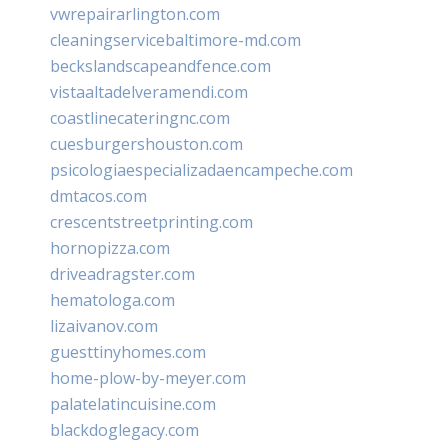
vwrepairarlington.com
cleaningservicebaltimore-md.com
beckslandscapeandfence.com
vistaaltadelveramendi.com
coastlinecateringnc.com
cuesburgershouston.com
psicologiaespecializadaencampeche.com
dmtacos.com
crescentstreetprinting.com
hornopizza.com
driveadragster.com
hematologa.com
lizaivanov.com
guesttinyhomes.com
home-plow-by-meyer.com
palatelatincuisine.com
blackdoglegacy.com