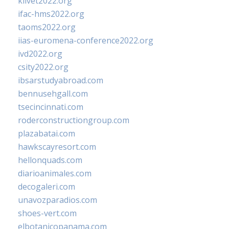
klivet2022.org
ifac-hms2022.org
taoms2022.org
iias-euromena-conference2022.org
ivd2022.org
csity2022.org
ibsarstudyabroad.com
bennusehgall.com
tsecincinnati.com
roderconstructiongroup.com
plazabatai.com
hawkscayresort.com
hellonquads.com
diarioanimales.com
decogaleri.com
unavozparadios.com
shoes-vert.com
elbotanicopanama.com