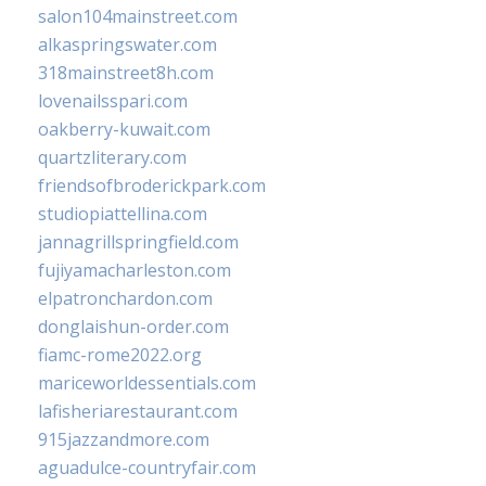
salon104mainstreet.com
alkaspringswater.com
318mainstreet8h.com
lovenailsspari.com
oakberry-kuwait.com
quartzliterary.com
friendsofbroderickpark.com
studiopiattellina.com
jannagrillspringfield.com
fujiyamacharleston.com
elpatronchardon.com
donglaishun-order.com
fiamc-rome2022.org
mariceworldessentials.com
lafisheriarestaurant.com
915jazzandmore.com
aguadulce-countryfair.com