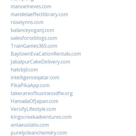
manoelneves.com
mandelaeffectlibrary.com
roselynns.com
balanceyoganj.com
salesforceblogs.com
TrainGames365.com
BaytownEvaCationRentals.com
JabalpurCakeDelivery.com
halobjd.com
intelligenceqatar.com
PikaPikaApp.com
takecareofbusinessdfw.org
HamadaOfJapan.com
VersifyLifestyle.com
kingscreekadventures.com
antaeuslabs.com
purelycleanchemdry.com