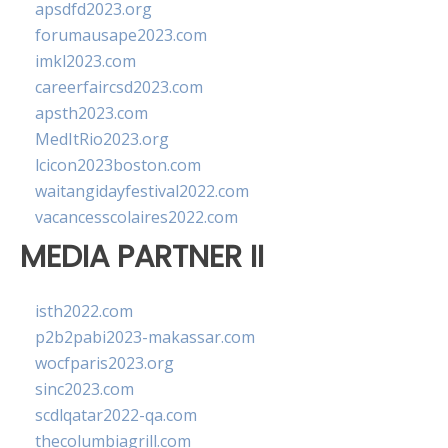
apsdfd2023.org
forumausape2023.com
imkl2023.com
careerfaircsd2023.com
apsth2023.com
MedItRio2023.org
lcicon2023boston.com
waitangidayfestival2022.com
vacancesscolaires2022.com
MEDIA PARTNER II
isth2022.com
p2b2pabi2023-makassar.com
wocfparis2023.org
sinc2023.com
scdlqatar2022-qa.com
thecolumbiagrill.com