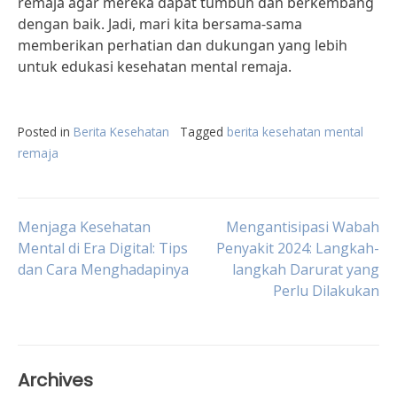
remaja agar mereka dapat tumbuh dan berkembang
dengan baik. Jadi, mari kita bersama-sama
memberikan perhatian dan dukungan yang lebih
untuk edukasi kesehatan mental remaja.
Posted in
Berita Kesehatan
Tagged
berita kesehatan mental
remaja
Post
Menjaga Kesehatan
Mengantisipasi Wabah
Mental di Era Digital: Tips
Penyakit 2024: Langkah-
dan Cara Menghadapinya
langkah Darurat yang
navigation
Perlu Dilakukan
Archives