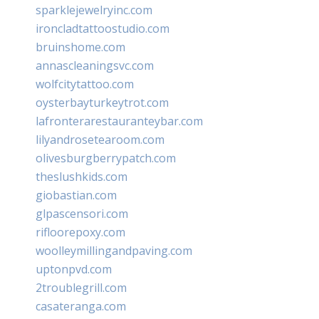
sparklejewelryinc.com
ironcladtattoostudio.com
bruinshome.com
annascleaningsvc.com
wolfcitytattoo.com
oysterbayturkeytrot.com
lafronterarestauranteybar.com
lilyandrosetearoom.com
olivesburgberrypatch.com
theslushkids.com
giobastian.com
glpascensori.com
rifloorepoxy.com
woolleymillingandpaving.com
uptonpvd.com
2troublegrill.com
casateranga.com