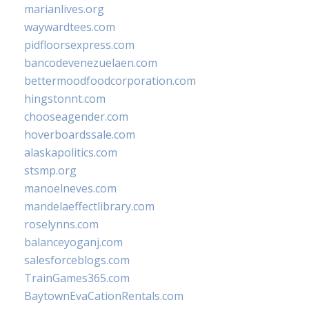
marianlives.org
waywardtees.com
pidfloorsexpress.com
bancodevenezuelaen.com
bettermoodfoodcorporation.com
hingstonnt.com
chooseagender.com
hoverboardssale.com
alaskapolitics.com
stsmp.org
manoelneves.com
mandelaeffectlibrary.com
roselynns.com
balanceyoganj.com
salesforceblogs.com
TrainGames365.com
BaytownEvaCationRentals.com