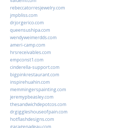
valueml.com
rebeccatorresjewelry.com
jmpbliss.com
drjorgerico.com
queensushipa.com
wendyweimerdds.com
ameri-camp.com
hrsreceivables.com
empconst1.com
cinderella-support.com
bigpinkrestaurant.com
inspirehuahin.com
memmingerspainting.com
jeremypbeasley.com
thesandwichdepotcos.com
drgiggleshouseofpain.com
hotflashdesigns.com
garagenadeau.com