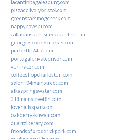
lacantinitagalesburg.com
pizzadeliverybristol.com
greenstarsmogcheck.com
happypawspl.com
callahansautoservicecenter.com
georgiascornermarket.com
perfectfit24-7.com
portugalprivatedriver.com
von-racer.com
coffeeshopcharleston.com
salon104mainstreet.com
alkaspringswater.com
318mainstreet8h.com
lovenailsspari.com
oakberry-kuwait.com
quartzliterary.com
friendsofbroderickpark.com