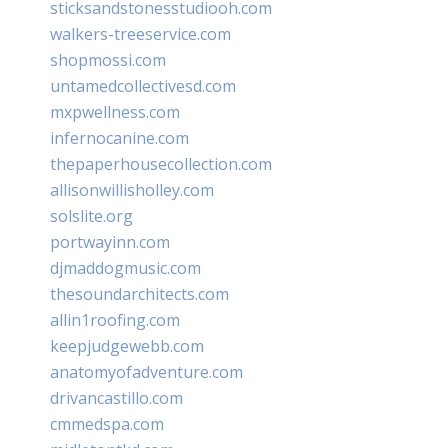
sticksandstonesstudiooh.com
walkers-treeservice.com
shopmossi.com
untamedcollectivesd.com
mxpwellness.com
infernocanine.com
thepaperhousecollection.com
allisonwillisholley.com
solslite.org
portwayinn.com
djmaddogmusic.com
thesoundarchitects.com
allin1roofing.com
keepjudgewebb.com
anatomyofadventure.com
drivancastillo.com
cmmedspa.com