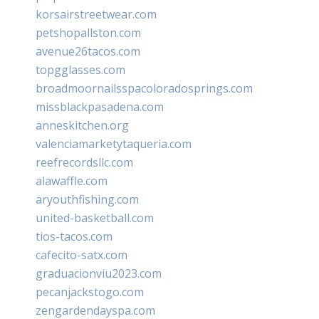
korsairstreetwear.com
petshopallston.com
avenue26tacos.com
topgglasses.com
broadmoornailsspacoloradosprings.com
missblackpasadena.com
anneskitchen.org
valenciamarketytaqueria.com
reefrecordsllc.com
alawaffle.com
aryouthfishing.com
united-basketball.com
tios-tacos.com
cafecito-satx.com
graduacionviu2023.com
pecanjackstogo.com
zengardendayspa.com