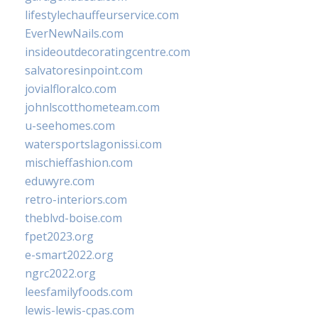
lifestylechauffeurservice.com
EverNewNails.com
insideoutdecoratingcentre.com
salvatoresinpoint.com
jovialfloralco.com
johnlscotthometeam.com
u-seehomes.com
watersportslagonissi.com
mischieffashion.com
eduwyre.com
retro-interiors.com
theblvd-boise.com
fpet2023.org
e-smart2022.org
ngrc2022.org
leesfamilyfoods.com
lewis-lewis-cpas.com