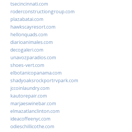
tsecincinnati.com
roderconstructiongroup.com
plazabatai.com
hawkscayresort.com
hellonquads.com
diarioanimales.com
decogaleri.com
unavozparadios.com
shoes-vert.com
elbotanicopanama.com
shadyoaksrockportrvpark.com
jccoinlaundry.com
kautorepair.com
marjaeswinebar.com
elmazatlanclinton.com
ideacoffeenyc.com
odieschillicothe.com