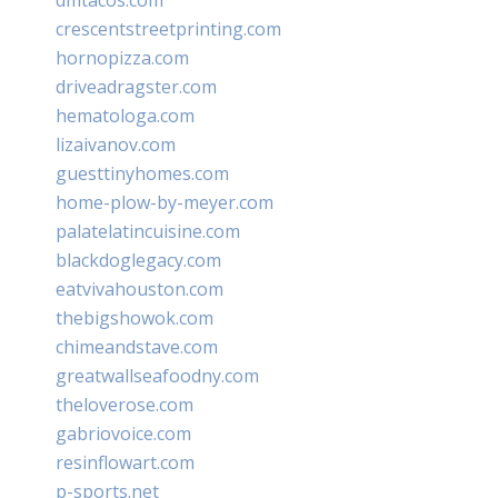
crescentstreetprinting.com
hornopizza.com
driveadragster.com
hematologa.com
lizaivanov.com
guesttinyhomes.com
home-plow-by-meyer.com
palatelatincuisine.com
blackdoglegacy.com
eatvivahouston.com
thebigshowok.com
chimeandstave.com
greatwallseafoodny.com
theloverose.com
gabriovoice.com
resinflowart.com
p-sports.net