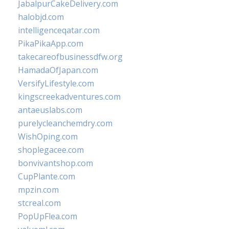
JabalpurCakeDelivery.com
halobjd.com
intelligenceqatar.com
PikaPikaApp.com
takecareofbusinessdfw.org
HamadaOfJapan.com
VersifyLifestyle.com
kingscreekadventures.com
antaeuslabs.com
purelycleanchemdry.com
WishOping.com
shoplegacee.com
bonvivantshop.com
CupPlante.com
mpzin.com
stcreal.com
PopUpFlea.com