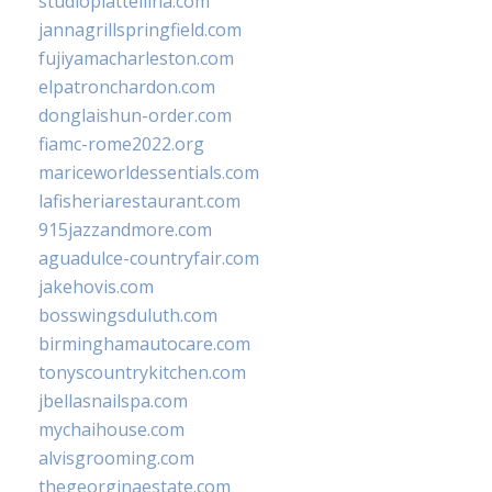
studiopiattellina.com
jannagrillspringfield.com
fujiyamacharleston.com
elpatronchardon.com
donglaishun-order.com
fiamc-rome2022.org
mariceworldessentials.com
lafisheriarestaurant.com
915jazzandmore.com
aguadulce-countryfair.com
jakehovis.com
bosswingsduluth.com
birminghamautocare.com
tonyscountrykitchen.com
jbellasnailspa.com
mychaihouse.com
alvisgrooming.com
thegeorginaestate.com