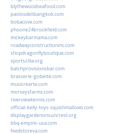
blythewoodseafood.com
paolosdelibangkok.com
bobacove.com
phoone24brookfield.com
mickeybarmama.com
roadwayconstructioninc.com
shopdragonflyboutique.com
sportszilla.org
batchprovisionsbar.com
brasserie-gobette.com
musicrearte.com
morseysfarms.com
riverviewtennis.com
official-kelly-toys-squishmallows.com
displaygardenonsuncrest.org
bbq-empire-usa.com
feedstoreva.com