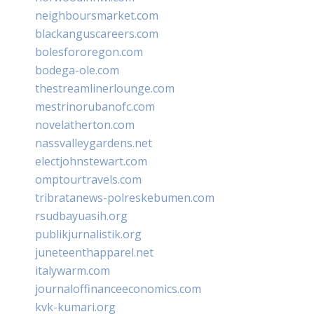
neighboursmarket.com
blackanguscareers.com
bolesfororegon.com
bodega-ole.com
thestreamlinerlounge.com
mestrinorubanofc.com
novelatherton.com
nassvalleygardens.net
electjohnstewart.com
omptourtravels.com
tribratanews-polreskebumen.com
rsudbayuasih.org
publikjurnalistik.org
juneteenthapparel.net
italywarm.com
journaloffinanceeconomics.com
kvk-kumari.org