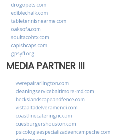
drogopets.com
ediblechalk.com
tabletennisnearme.com
oaksofa.com
soultacohtx.com
capishcaps.com
gpsyfl.org
MEDIA PARTNER III
vwrepairarlington.com
cleaningservicebaltimore-md.com
beckslandscapeandfence.com
vistaaltadelveramendi.com
coastlinecateringnc.com
cuesburgershouston.com
psicologiaespecializadaencampeche.com
dmtacos.com