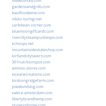
midletontkd.com
gardensandgrills.com
basilfoodwine.com
nikko-tochigi.net
caribbean-corner.com
bluemoongiftcards.com
rivercitysteampunkexpo.com
kchoops.net
mountainsideskateshop.com
kirtlandcitytavern.com
301nutritionspot.com
ammos-stores.com
loceanecreations.com
birdsongridgefarm.com
joiedevivblog.com
valera-amsterdam.com
libertybrandhemp.com
norwoodinnwi.com