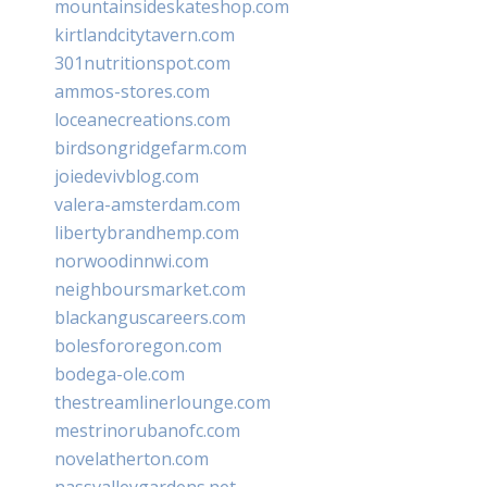
mountainsideskateshop.com
kirtlandcitytavern.com
301nutritionspot.com
ammos-stores.com
loceanecreations.com
birdsongridgefarm.com
joiedevivblog.com
valera-amsterdam.com
libertybrandhemp.com
norwoodinnwi.com
neighboursmarket.com
blackanguscareers.com
bolesfororegon.com
bodega-ole.com
thestreamlinerlounge.com
mestrinorubanofc.com
novelatherton.com
nassvalleygardens.net