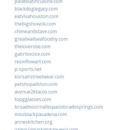
palatelatincuisine.com
blackdoglegacy.com
eatvivahouston.com
thebigshowok.com
chimeandstave.com
greatwallseafoodny.com
theloverose.com
gabriovoice.com
resinflowart.com
p-sports.net
korsairstreetwear.com
petshopallston.com
avenue26tacos.com
topgglasses.com
broadmoornailsspacoloradosprings.com
missblackpasadena.com
anneskitchen.org
valenciamarketytaqueria.com