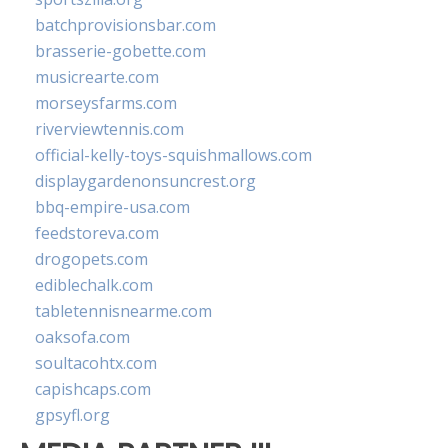
batchprovisionsbar.com
brasserie-gobette.com
musicrearte.com
morseysfarms.com
riverviewtennis.com
official-kelly-toys-squishmallows.com
displaygardenonsuncrest.org
bbq-empire-usa.com
feedstoreva.com
drogopets.com
ediblechalk.com
tabletennisnearme.com
oaksofa.com
soultacohtx.com
capishcaps.com
gpsyfl.org