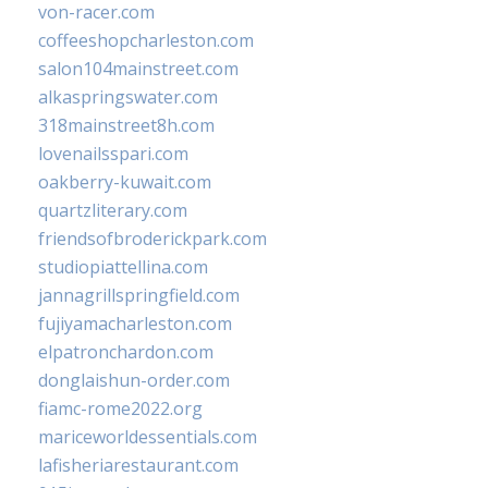
von-racer.com
coffeeshopcharleston.com
salon104mainstreet.com
alkaspringswater.com
318mainstreet8h.com
lovenailsspari.com
oakberry-kuwait.com
quartzliterary.com
friendsofbroderickpark.com
studiopiattellina.com
jannagrillspringfield.com
fujiyamacharleston.com
elpatronchardon.com
donglaishun-order.com
fiamc-rome2022.org
mariceworldessentials.com
lafisheriarestaurant.com