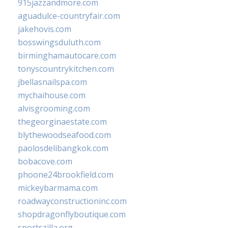
915jazzandmore.com
aguadulce-countryfair.com
jakehovis.com
bosswingsduluth.com
birminghamautocare.com
tonyscountrykitchen.com
jbellasnailspa.com
mychaihouse.com
alvisgrooming.com
thegeorginaestate.com
blythewoodseafood.com
paolosdelibangkok.com
bobacove.com
phoone24brookfield.com
mickeybarmama.com
roadwayconstructioninc.com
shopdragonflyboutique.com
sportszilla.org