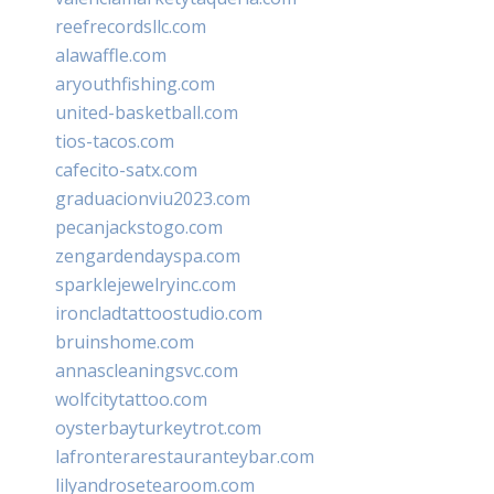
reefrecordsllc.com
alawaffle.com
aryouthfishing.com
united-basketball.com
tios-tacos.com
cafecito-satx.com
graduacionviu2023.com
pecanjackstogo.com
zengardendayspa.com
sparklejewelryinc.com
ironcladtattoostudio.com
bruinshome.com
annascleaningsvc.com
wolfcitytattoo.com
oysterbayturkeytrot.com
lafronterarestauranteybar.com
lilyandrosetearoom.com