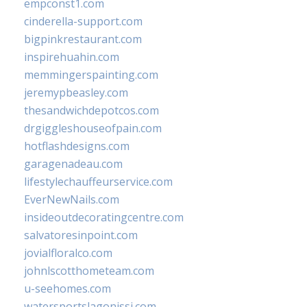
empconst1.com
cinderella-support.com
bigpinkrestaurant.com
inspirehuahin.com
memmingerspainting.com
jeremypbeasley.com
thesandwichdepotcos.com
drgiggleshouseofpain.com
hotflashdesigns.com
garagenadeau.com
lifestylechauffeurservice.com
EverNewNails.com
insideoutdecoratingcentre.com
salvatoresinpoint.com
jovialfloralco.com
johnlscotthometeam.com
u-seehomes.com
watersportslagonissi.com