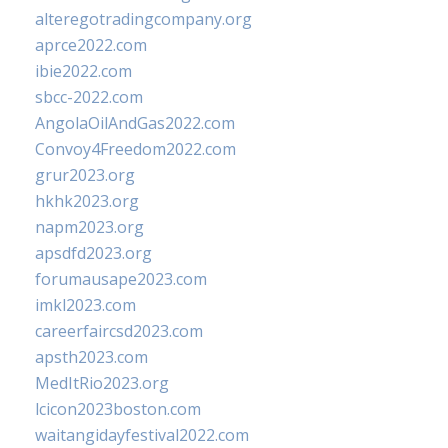
alteregotradingcompany.org
aprce2022.com
ibie2022.com
sbcc-2022.com
AngolaOilAndGas2022.com
Convoy4Freedom2022.com
grur2023.org
hkhk2023.org
napm2023.org
apsdfd2023.org
forumausape2023.com
imkl2023.com
careerfaircsd2023.com
apsth2023.com
MedItRio2023.org
lcicon2023boston.com
waitangidayfestival2022.com