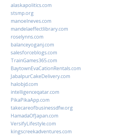
alaskapolitics.com
stsmp.org
manoelneves.com
mandelaeffectlibrary.com
roselynns.com
balanceyoganj.com
salesforceblogs.com
TrainGames365.com
BaytownEvaCationRentals.com
JabalpurCakeDelivery.com
halobjd.com
intelligenceqatar.com
PikaPikaApp.com
takecareofbusinessdfw.org
HamadaOfJapan.com
VersifyLifestyle.com
kingscreekadventures.com