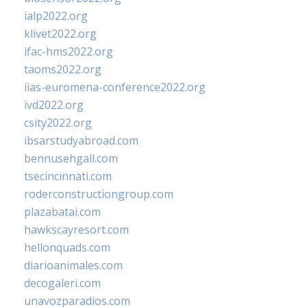
ialp2022.org
klivet2022.org
ifac-hms2022.org
taoms2022.org
iias-euromena-conference2022.org
ivd2022.org
csity2022.org
ibsarstudyabroad.com
bennusehgall.com
tsecincinnati.com
roderconstructiongroup.com
plazabatai.com
hawkscayresort.com
hellonquads.com
diarioanimales.com
decogaleri.com
unavozparadios.com