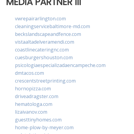
MEDIA PARTNER III
vwrepairarlington.com
cleaningservicebaltimore-md.com
beckslandscapeandfence.com
vistaaltadelveramendi.com
coastlinecateringnc.com
cuesburgershouston.com
psicologiaespecializadaencampeche.com
dmtacos.com
crescentstreetprinting.com
hornopizza.com
driveadragster.com
hematologa.com
lizaivanov.com
guesttinyhomes.com
home-plow-by-meyer.com