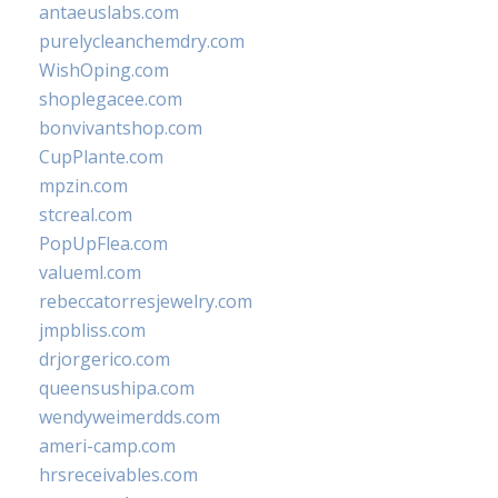
antaeuslabs.com
purelycleanchemdry.com
WishOping.com
shoplegacee.com
bonvivantshop.com
CupPlante.com
mpzin.com
stcreal.com
PopUpFlea.com
valueml.com
rebeccatorresjewelry.com
jmpbliss.com
drjorgerico.com
queensushipa.com
wendyweimerdds.com
ameri-camp.com
hrsreceivables.com