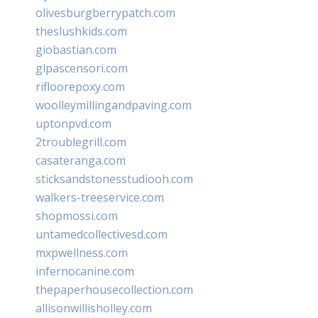
olivesburgberrypatch.com
theslushkids.com
giobastian.com
glpascensori.com
rifloorepoxy.com
woolleymillingandpaving.com
uptonpvd.com
2troublegrill.com
casateranga.com
sticksandstonesstudiooh.com
walkers-treeservice.com
shopmossi.com
untamedcollectivesd.com
mxpwellness.com
infernocanine.com
thepaperhousecollection.com
allisonwillisholley.com