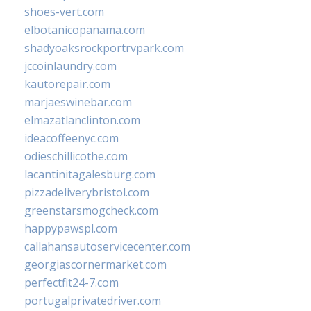
shoes-vert.com
elbotanicopanama.com
shadyoaksrockportrvpark.com
jccoinlaundry.com
kautorepair.com
marjaeswinebar.com
elmazatlanclinton.com
ideacoffeenyc.com
odieschillicothe.com
lacantinitagalesburg.com
pizzadeliverybristol.com
greenstarsmogcheck.com
happypawspl.com
callahansautoservicecenter.com
georgiascornermarket.com
perfectfit24-7.com
portugalprivatedriver.com