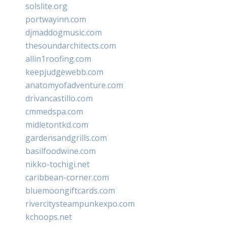
solslite.org
portwayinn.com
djmaddogmusic.com
thesoundarchitects.com
allin1roofing.com
keepjudgewebb.com
anatomyofadventure.com
drivancastillo.com
cmmedspa.com
midletontkd.com
gardensandgrills.com
basilfoodwine.com
nikko-tochigi.net
caribbean-corner.com
bluemoongiftcards.com
rivercitysteampunkexpo.com
kchoops.net