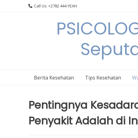
Skip
Call Us: +2782 444 YEAH
to
content
PSICOLOG
Seput
Berita Kesehatan
Tips Kesehatan
Wa
Pentingnya Kesada
Penyakit Adalah di I