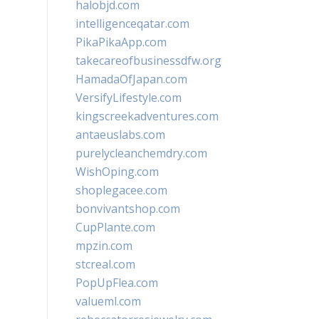
halobjd.com
intelligenceqatar.com
PikaPikaApp.com
takecareofbusinessdfw.org
HamadaOfJapan.com
VersifyLifestyle.com
kingscreekadventures.com
antaeuslabs.com
purelycleanchemdry.com
WishOping.com
shoplegacee.com
bonvivantshop.com
CupPlante.com
mpzin.com
stcreal.com
PopUpFlea.com
valueml.com