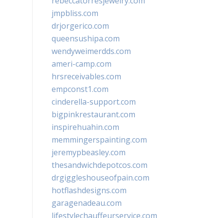
rebeccatorresjewelry.com
jmpbliss.com
drjorgerico.com
queensushipa.com
wendyweimerdds.com
ameri-camp.com
hrsreceivables.com
empconst1.com
cinderella-support.com
bigpinkrestaurant.com
inspirehuahin.com
memmingerspainting.com
jeremypbeasley.com
thesandwichdepotcos.com
drgiggleshouseofpain.com
hotflashdesigns.com
garagenadeau.com
lifestylechauffeurservice.com