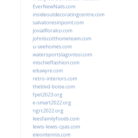
EverNewNails.com
insideoutdecoratingcentre.com
salvatoresinpoint.com
jovialfloralco.com
johnlscotthometeam.com
u-seehomes.com
watersportslagonissi.com
mischieffashion.com
eduwyre.com
retro-interiors.com
theblvd-boise.com
fpet2023.org
e-smart2022.org
ngrc2022.org
leesfamilyfoods.com
lewis-lewis-cpas.com
eleontennis.com