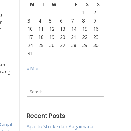
M
T
W
T
F
S
S
1
2
is
3
4
5
6
7
8
9
an
10
11
12
13
14
15
16
n
17
18
19
20
21
22
23
24
25
26
27
28
29
30
31
ran
« Mar
orang
Search
for:
Recent Posts
injal
Apa itu Stroke dan Bagaimana