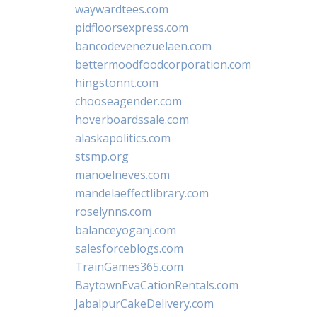
waywardtees.com
pidfloorsexpress.com
bancodevenezuelaen.com
bettermoodfoodcorporation.com
hingstonnt.com
chooseagender.com
hoverboardssale.com
alaskapolitics.com
stsmp.org
manoelneves.com
mandelaeffectlibrary.com
roselynns.com
balanceyoganj.com
salesforceblogs.com
TrainGames365.com
BaytownEvaCationRentals.com
JabalpurCakeDelivery.com