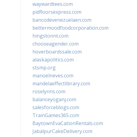
waywardtees.com
pidfloorsexpress.com
bancodevenezuelaen.com
bettermoodfoodcorporation.com
hingstonnt.com
chooseagender.com
hoverboardssale.com
alaskapolitics.com
stsmp.org
manoelneves.com
mandelaeffectlibrary.com
roselynns.com
balanceyoganj.com
salesforceblogs.com
TrainGames365.com
BaytownEvaCationRentals.com
JabalpurCakeDelivery.com