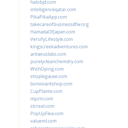
halobjd.com
intelligenceqatar.com
PikaPikaApp.com
takecareofbusinessdfw.org
HamadaOfJapan.com
VersifyLifestyle.com
kingscreekadventures.com
antaeuslabs.com
purelycleanchemdry.com
WishOping.com
shoplegacee.com
bonvivantshop.com
CupPlante.com
mpzin.com
stcreal.com
PopUpFlea.com
valueml.com