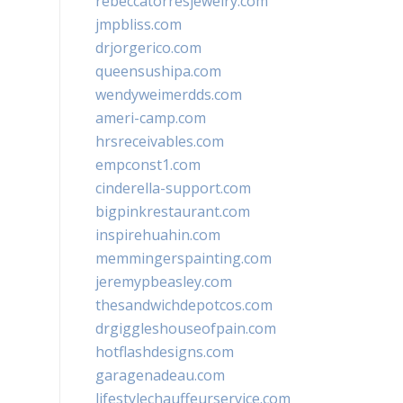
rebeccatorresjewelry.com
jmpbliss.com
drjorgerico.com
queensushipa.com
wendyweimerdds.com
ameri-camp.com
hrsreceivables.com
empconst1.com
cinderella-support.com
bigpinkrestaurant.com
inspirehuahin.com
memmingerspainting.com
jeremypbeasley.com
thesandwichdepotcos.com
drgiggleshouseofpain.com
hotflashdesigns.com
garagenadeau.com
lifestylechauffeurservice.com