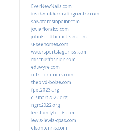
EverNewNails.com
insideoutdecoratingcentre.com
salvatoresinpoint.com
jovialfloralco.com
johnlscotthometeam.com
u-seehomes.com
watersportslagonissi.com
mischieffashion.com
eduwyre.com
retro-interiors.com
theblvd-boise.com
fpet2023.org
e-smart2022.org
ngrc2022.org
leesfamilyfoods.com
lewis-lewis-cpas.com
eleontennis.com