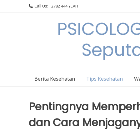
Skip
Call Us: +2782 444 YEAH
to
content
PSICOLOG
Seput
Berita Kesehatan
Tips Kesehatan
Wa
Pentingnya Memperh
dan Cara Menjagan