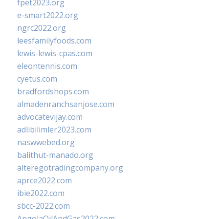
fpet2023.org
e-smart2022.org
ngrc2022.org
leesfamilyfoods.com
lewis-lewis-cpas.com
eleontennis.com
cyetus.com
bradfordshops.com
almadenranchsanjose.com
advocatevijay.com
adlibilimler2023.com
naswwebed.org
balithut-manado.org
alteregotradingcompany.org
aprce2022.com
ibie2022.com
sbcc-2022.com
AngolaOilAndGas2022.com