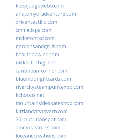
keepjudgewebb.com
anatomyofadventure.com
drivancastillo.com
cmmedspa.com
midletontkd.com
gardensandgrills.com
basilfoodwine.com
nikko-tochigi.net
caribbean-corner.com
bluemoongiftcards.com
rivercitysteampunkexpo.com
kchoops.net
mountainsideskateshop.com
kirtlandcitytavern.com
301nutritionspot.com
ammos-stores.com
loceanecreations.com