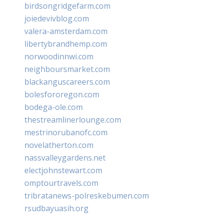
birdsongridgefarm.com
joiedevivblog.com
valera-amsterdam.com
libertybrandhemp.com
norwoodinnwi.com
neighboursmarket.com
blackanguscareers.com
bolesfororegon.com
bodega-ole.com
thestreamlinerlounge.com
mestrinorubanofc.com
novelatherton.com
nassvalleygardens.net
electjohnstewart.com
omptourtravels.com
tribratanews-polreskebumen.com
rsudbayuasih.org