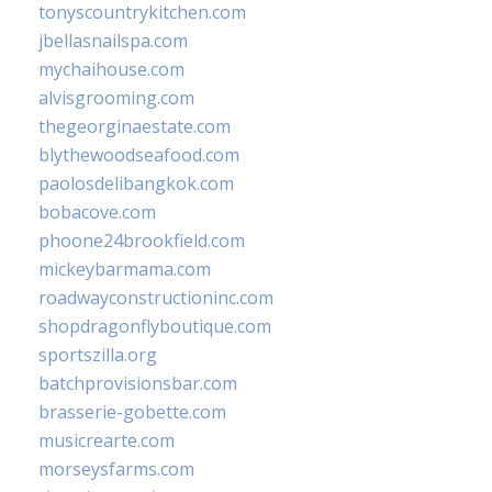
tonyscountrykitchen.com
jbellasnailspa.com
mychaihouse.com
alvisgrooming.com
thegeorginaestate.com
blythewoodseafood.com
paolosdelibangkok.com
bobacove.com
phoone24brookfield.com
mickeybarmama.com
roadwayconstructioninc.com
shopdragonflyboutique.com
sportszilla.org
batchprovisionsbar.com
brasserie-gobette.com
musicrearte.com
morseysfarms.com