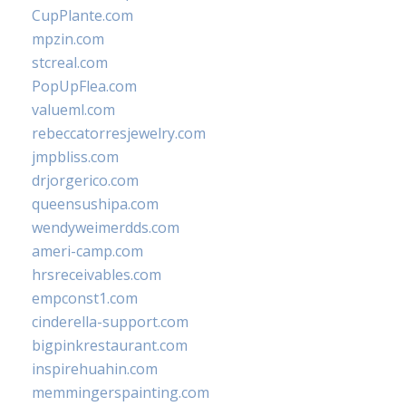
CupPlante.com
mpzin.com
stcreal.com
PopUpFlea.com
valueml.com
rebeccatorresjewelry.com
jmpbliss.com
drjorgerico.com
queensushipa.com
wendyweimerdds.com
ameri-camp.com
hrsreceivables.com
empconst1.com
cinderella-support.com
bigpinkrestaurant.com
inspirehuahin.com
memmingerspainting.com