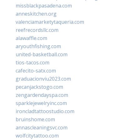
missblackpasadena.com
anneskitchen.org
valenciamarketytaqueria.com
reefrecordsllc.com
alawaffle.com
aryouthfishing.com
united-basketball.com
tios-tacos.com
cafecito-satx.com
graduacionviu2023.com
pecanjackstogo.com
zengardendayspa.com
sparklejewelryinc.com
ironcladtattoostudio.com
bruinshome.com
annascleaningsvc.com
wolfcitytattoo.com