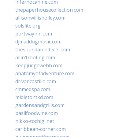
infernocanine.com
thepaperhousecollection.com
allisonwillisholley.com
solslite.org
portwayinn.com
djmaddogmusic.com
thesoundarchitects.com
allin1roofing.com
keepjudgewebb.com
anatomyofadventure.com
drivancastillo.com
cmmedspa.com
midletontkd.com
gardensandgrills.com
basilfoodwine.com
nikko-tochigi.net
caribbean-corner.com
bluemoongiftcards.com