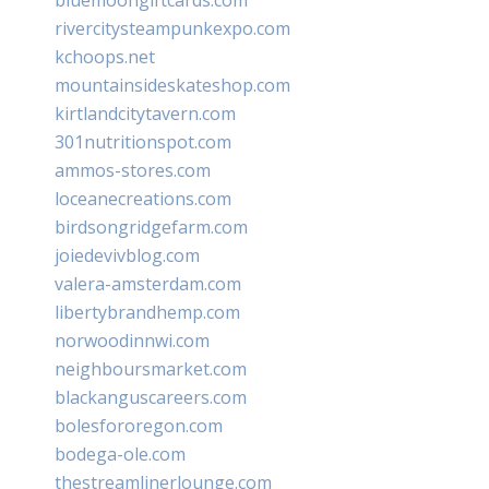
rivercitysteampunkexpo.com
kchoops.net
mountainsideskateshop.com
kirtlandcitytavern.com
301nutritionspot.com
ammos-stores.com
loceanecreations.com
birdsongridgefarm.com
joiedevivblog.com
valera-amsterdam.com
libertybrandhemp.com
norwoodinnwi.com
neighboursmarket.com
blackanguscareers.com
bolesfororegon.com
bodega-ole.com
thestreamlinerlounge.com