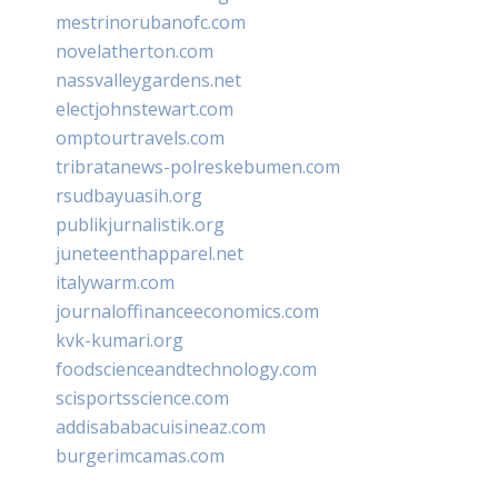
mestrinorubanofc.com
novelatherton.com
nassvalleygardens.net
electjohnstewart.com
omptourtravels.com
tribratanews-polreskebumen.com
rsudbayuasih.org
publikjurnalistik.org
juneteenthapparel.net
italywarm.com
journaloffinanceeconomics.com
kvk-kumari.org
foodscienceandtechnology.com
scisportsscience.com
addisababacuisineaz.com
burgerimcamas.com