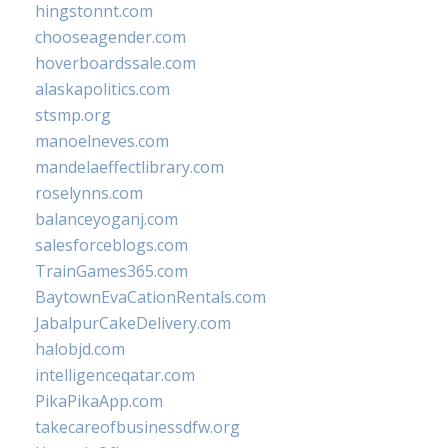
hingstonnt.com
chooseagender.com
hoverboardssale.com
alaskapolitics.com
stsmp.org
manoelneves.com
mandelaeffectlibrary.com
roselynns.com
balanceyoganj.com
salesforceblogs.com
TrainGames365.com
BaytownEvaCationRentals.com
JabalpurCakeDelivery.com
halobjd.com
intelligenceqatar.com
PikaPikaApp.com
takecareofbusinessdfw.org