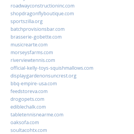
roadwayconstructioninc.com
shopdragonflyboutique.com
sportszilla.org
batchprovisionsbar.com
brasserie-gobette.com
musicrearte.com
morseysfarms.com
riverviewtennis.com
official-kelly-toys-squishmallows.com
displaygardenonsuncrest.org
bbq-empire-usa.com
feedstoreva.com
drogopets.com
ediblechalk.com
tabletennisnearme.com
oaksofa.com
soultacohtx.com