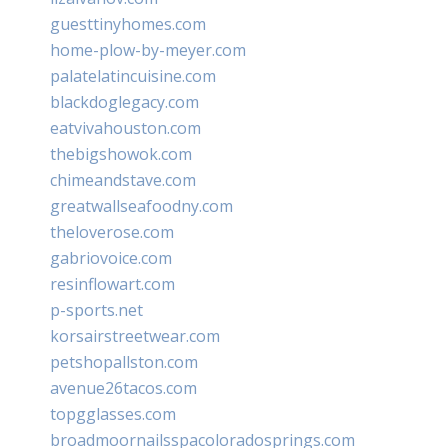
guesttinyhomes.com
home-plow-by-meyer.com
palatelatincuisine.com
blackdoglegacy.com
eatvivahouston.com
thebigshowok.com
chimeandstave.com
greatwallseafoodny.com
theloverose.com
gabriovoice.com
resinflowart.com
p-sports.net
korsairstreetwear.com
petshopallston.com
avenue26tacos.com
topgglasses.com
broadmoornailsspacoloradosprings.com