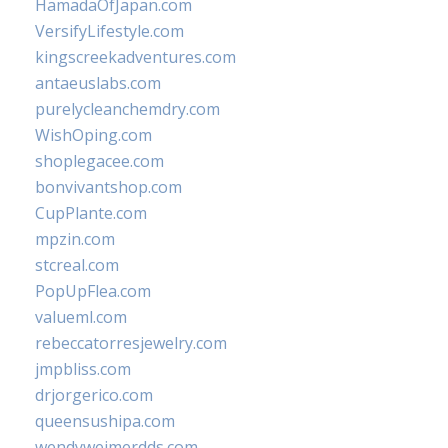
HamadaOfJapan.com
VersifyLifestyle.com
kingscreekadventures.com
antaeuslabs.com
purelycleanchemdry.com
WishOping.com
shoplegacee.com
bonvivantshop.com
CupPlante.com
mpzin.com
stcreal.com
PopUpFlea.com
valueml.com
rebeccatorresjewelry.com
jmpbliss.com
drjorgerico.com
queensushipa.com
wendyweimerdds.com