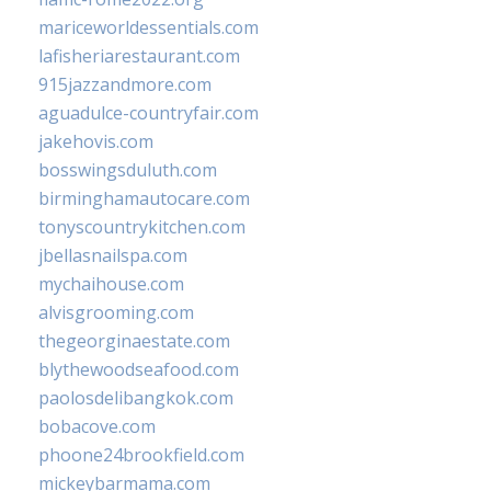
mariceworldessentials.com
lafisheriarestaurant.com
915jazzandmore.com
aguadulce-countryfair.com
jakehovis.com
bosswingsduluth.com
birminghamautocare.com
tonyscountrykitchen.com
jbellasnailspa.com
mychaihouse.com
alvisgrooming.com
thegeorginaestate.com
blythewoodseafood.com
paolosdelibangkok.com
bobacove.com
phoone24brookfield.com
mickeybarmama.com