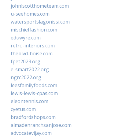
johnlscotthometeam.com
u-seehomes.com
watersportslagonissi.com
mischieffashion.com
eduwyre.com
retro-interiors.com
theblvd-boise.com
fpet2023.org
e-smart2022.org
ngrc2022.org
leesfamilyfoods.com
lewis-lewis-cpas.com
eleontennis.com
cyetus.com
bradfordshops.com
almadenranchsanjose.com
advocatevijay.com