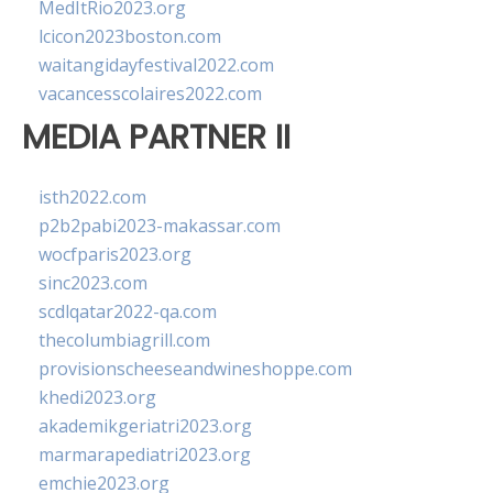
MedItRio2023.org
lcicon2023boston.com
waitangidayfestival2022.com
vacancesscolaires2022.com
MEDIA PARTNER II
isth2022.com
p2b2pabi2023-makassar.com
wocfparis2023.org
sinc2023.com
scdlqatar2022-qa.com
thecolumbiagrill.com
provisionscheeseandwineshoppe.com
khedi2023.org
akademikgeriatri2023.org
marmarapediatri2023.org
emchie2023.org