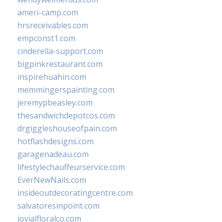
ameri-camp.com
hrsreceivables.com
empconst1.com
cinderella-support.com
bigpinkrestaurant.com
inspirehuahin.com
memmingerspainting.com
jeremypbeasley.com
thesandwichdepotcos.com
drgiggleshouseofpain.com
hotflashdesigns.com
garagenadeau.com
lifestylechauffeurservice.com
EverNewNails.com
insideoutdecoratingcentre.com
salvatoresinpoint.com
jovialfloralco.com