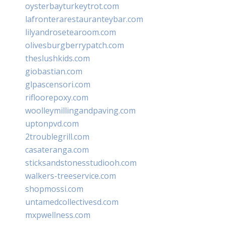
oysterbayturkeytrot.com
lafronterarestauranteybar.com
lilyandrosetearoom.com
olivesburgberrypatch.com
theslushkids.com
giobastian.com
glpascensori.com
rifloorepoxy.com
woolleymillingandpaving.com
uptonpvd.com
2troublegrill.com
casateranga.com
sticksandstonesstudiooh.com
walkers-treeservice.com
shopmossi.com
untamedcollectivesd.com
mxpwellness.com