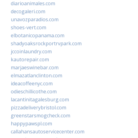
diarioanimales.com
decogaleri.com
unavozparadios.com
shoes-vert.com
elbotanicopanama.com
shadyoaksrockportrvpark.com
jccoinlaundry.com
kautorepair.com
marjaeswinebar.com
elmazatlanclinton.com
ideacoffeenyc.com
odieschillicothe.com
lacantinitagalesburg.com
pizzadeliverybristol.com
greenstarsmogcheck.com
happypawspl.com
callahansautoservicecenter.com