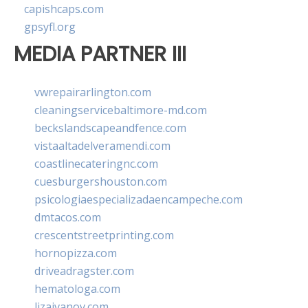
capishcaps.com
gpsyfl.org
MEDIA PARTNER III
vwrepairarlington.com
cleaningservicebaltimore-md.com
beckslandscapeandfence.com
vistaaltadelveramendi.com
coastlinecateringnc.com
cuesburgershouston.com
psicologiaespecializadaencampeche.com
dmtacos.com
crescentstreetprinting.com
hornopizza.com
driveadragster.com
hematologa.com
lizaivanov.com