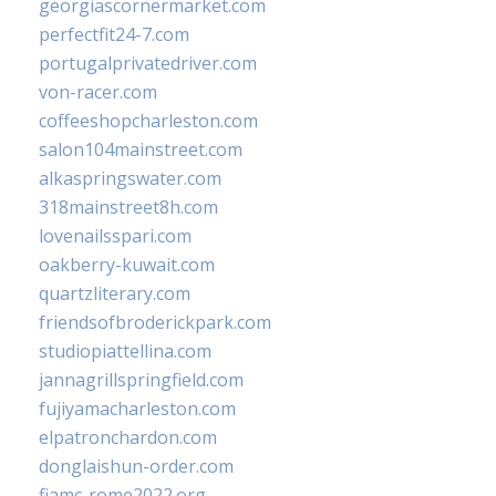
georgiascornermarket.com
perfectfit24-7.com
portugalprivatedriver.com
von-racer.com
coffeeshopcharleston.com
salon104mainstreet.com
alkaspringswater.com
318mainstreet8h.com
lovenailsspari.com
oakberry-kuwait.com
quartzliterary.com
friendsofbroderickpark.com
studiopiattellina.com
jannagrillspringfield.com
fujiyamacharleston.com
elpatronchardon.com
donglaishun-order.com
fiamc-rome2022.org