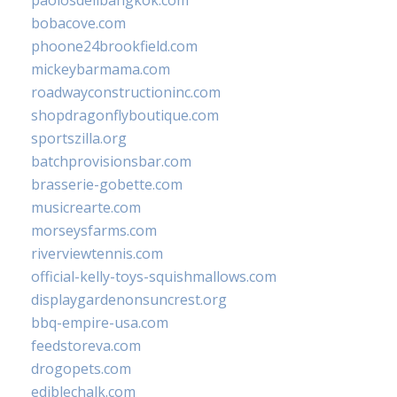
paolosdelibangkok.com
bobacove.com
phoone24brookfield.com
mickeybarmama.com
roadwayconstructioninc.com
shopdragonflyboutique.com
sportszilla.org
batchprovisionsbar.com
brasserie-gobette.com
musicrearte.com
morseysfarms.com
riverviewtennis.com
official-kelly-toys-squishmallows.com
displaygardenonsuncrest.org
bbq-empire-usa.com
feedstoreva.com
drogopets.com
ediblechalk.com