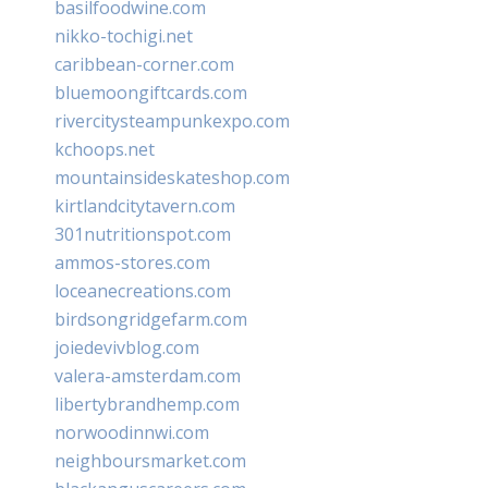
basilfoodwine.com
nikko-tochigi.net
caribbean-corner.com
bluemoongiftcards.com
rivercitysteampunkexpo.com
kchoops.net
mountainsideskateshop.com
kirtlandcitytavern.com
301nutritionspot.com
ammos-stores.com
loceanecreations.com
birdsongridgefarm.com
joiedevivblog.com
valera-amsterdam.com
libertybrandhemp.com
norwoodinnwi.com
neighboursmarket.com