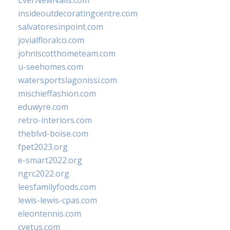
EverNewNails.com
insideoutdecoratingcentre.com
salvatoresinpoint.com
jovialfloralco.com
johnlscotthometeam.com
u-seehomes.com
watersportslagonissi.com
mischieffashion.com
eduwyre.com
retro-interiors.com
theblvd-boise.com
fpet2023.org
e-smart2022.org
ngrc2022.org
leesfamilyfoods.com
lewis-lewis-cpas.com
eleontennis.com
cyetus.com