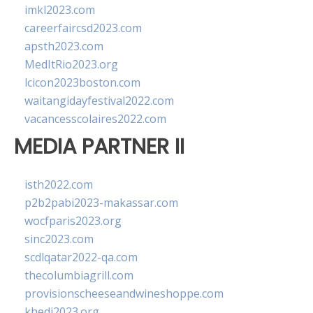
imkl2023.com
careerfaircsd2023.com
apsth2023.com
MedItRio2023.org
lcicon2023boston.com
waitangidayfestival2022.com
vacancesscolaires2022.com
MEDIA PARTNER II
isth2022.com
p2b2pabi2023-makassar.com
wocfparis2023.org
sinc2023.com
scdlqatar2022-qa.com
thecolumbiagrill.com
provisionscheeseandwineshoppe.com
khedi2023.org