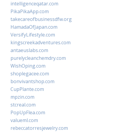
intelligenceqatar.com
PikaPikaApp.com
takecareofbusinessdfw.org
HamadaOfJapan.com
VersifyLifestyle.com
kingscreekadventures.com
antaeuslabs.com
purelycleanchemdry.com
WishOping.com
shoplegacee.com
bonvivantshop.com
CupPlante.com
mpzin.com
stcreal.com
PopUpFlea.com
valueml.com
rebeccatorresjewelry.com