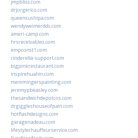
jmpbliss.com
drjorgerico.com
queensushipa.com
wendyweimerdds.com
ameri-camp.com
hrsreceivables.com
empconst1.com
cinderella-support.com
bigpinkrestaurant.com
inspirehuahin.com
memmingerspainting.com
jeremypbeasley.com
thesandwichdepotcos.com
drgiggleshouseofpain.com
hotflashdesigns.com
garagenadeau.com
lifestylechauffeurservice.com