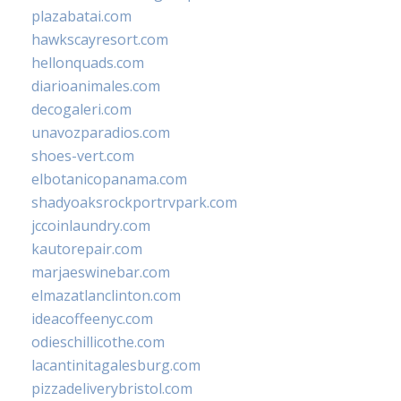
plazabatai.com
hawkscayresort.com
hellonquads.com
diarioanimales.com
decogaleri.com
unavozparadios.com
shoes-vert.com
elbotanicopanama.com
shadyoaksrockportrvpark.com
jccoinlaundry.com
kautorepair.com
marjaeswinebar.com
elmazatlanclinton.com
ideacoffeenyc.com
odieschillicothe.com
lacantinitagalesburg.com
pizzadeliverybristol.com