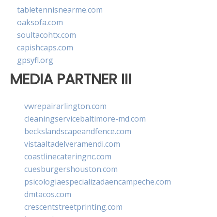
tabletennisnearme.com
oaksofa.com
soultacohtx.com
capishcaps.com
gpsyfl.org
MEDIA PARTNER III
vwrepairarlington.com
cleaningservicebaltimore-md.com
beckslandscapeandfence.com
vistaaltadelveramendi.com
coastlinecateringnc.com
cuesburgershouston.com
psicologiaespecializadaencampeche.com
dmtacos.com
crescentstreetprinting.com