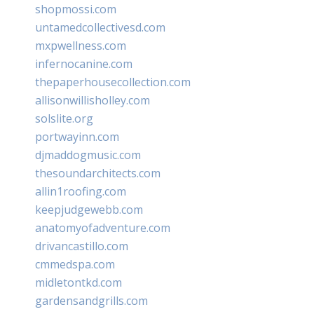
shopmossi.com
untamedcollectivesd.com
mxpwellness.com
infernocanine.com
thepaperhousecollection.com
allisonwillisholley.com
solslite.org
portwayinn.com
djmaddogmusic.com
thesoundarchitects.com
allin1roofing.com
keepjudgewebb.com
anatomyofadventure.com
drivancastillo.com
cmmedspa.com
midletontkd.com
gardensandgrills.com