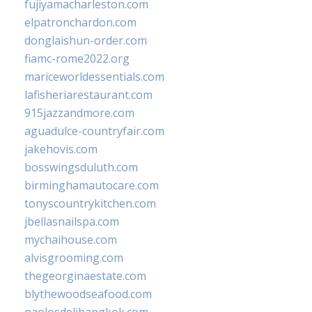
fujiyamacharleston.com
elpatronchardon.com
donglaishun-order.com
fiamc-rome2022.org
mariceworldessentials.com
lafisheriarestaurant.com
915jazzandmore.com
aguadulce-countryfair.com
jakehovis.com
bosswingsduluth.com
birminghamautocare.com
tonyscountrykitchen.com
jbellasnailspa.com
mychaihouse.com
alvisgrooming.com
thegeorginaestate.com
blythewoodseafood.com