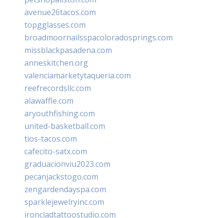
avenue26tacos.com
topgglasses.com
broadmoornailsspacoloradosprings.com
missblackpasadena.com
anneskitchen.org
valenciamarketytaqueria.com
reefrecordsllc.com
alawaffle.com
aryouthfishing.com
united-basketball.com
tios-tacos.com
cafecito-satx.com
graduacionviu2023.com
pecanjackstogo.com
zengardendayspa.com
sparklejewelryinc.com
ironcladtattoostudio.com