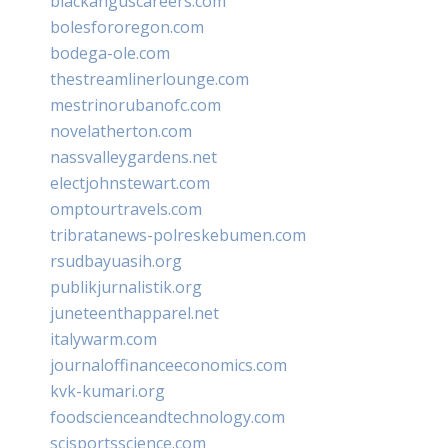
blackanguscareers.com
bolesfororegon.com
bodega-ole.com
thestreamlinerlounge.com
mestrinorubanofc.com
novelatherton.com
nassvalleygardens.net
electjohnstewart.com
omptourtravels.com
tribratanews-polreskebumen.com
rsudbayuasih.org
publikjurnalistik.org
juneteenthapparel.net
italywarm.com
journaloffinanceeconomics.com
kvk-kumari.org
foodscienceandtechnology.com
scisportsscience.com