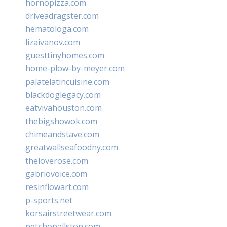
hornopizza.com
driveadragster.com
hematologa.com
lizaivanov.com
guesttinyhomes.com
home-plow-by-meyer.com
palatelatincuisine.com
blackdoglegacy.com
eatvivahouston.com
thebigshowok.com
chimeandstave.com
greatwallseafoodny.com
theloverose.com
gabriovoice.com
resinflowart.com
p-sports.net
korsairstreetwear.com
petshopallston.com