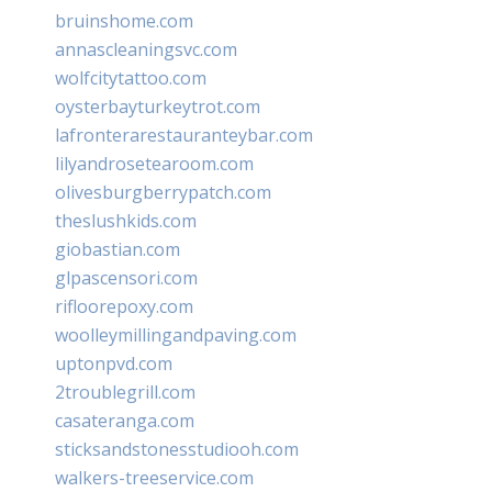
bruinshome.com
annascleaningsvc.com
wolfcitytattoo.com
oysterbayturkeytrot.com
lafronterarestauranteybar.com
lilyandrosetearoom.com
olivesburgberrypatch.com
theslushkids.com
giobastian.com
glpascensori.com
rifloorepoxy.com
woolleymillingandpaving.com
uptonpvd.com
2troublegrill.com
casateranga.com
sticksandstonesstudiooh.com
walkers-treeservice.com