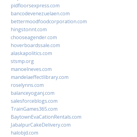
pidfloorsexpress.com
bancodevenezuelaen.com
bettermoodfoodcorporation.com
hingstonnt.com
chooseagender.com
hoverboardssale.com
alaskapolitics.com
stsmp.org
manoelneves.com
mandelaeffectlibrary.com
roselynns.com
balanceyoganj.com
salesforceblogs.com
TrainGames365.com
BaytownEvaCationRentals.com
JabalpurCakeDelivery.com
halobjd.com