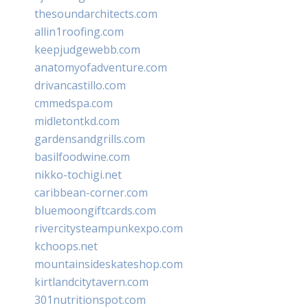
thesoundarchitects.com
allin1roofing.com
keepjudgewebb.com
anatomyofadventure.com
drivancastillo.com
cmmedspa.com
midletontkd.com
gardensandgrills.com
basilfoodwine.com
nikko-tochigi.net
caribbean-corner.com
bluemoongiftcards.com
rivercitysteampunkexpo.com
kchoops.net
mountainsideskateshop.com
kirtlandcitytavern.com
301nutritionspot.com