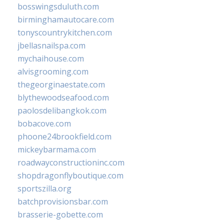
bosswingsduluth.com
birminghamautocare.com
tonyscountrykitchen.com
jbellasnailspa.com
mychaihouse.com
alvisgrooming.com
thegeorginaestate.com
blythewoodseafood.com
paolosdelibangkok.com
bobacove.com
phoone24brookfield.com
mickeybarmama.com
roadwayconstructioninc.com
shopdragonflyboutique.com
sportszilla.org
batchprovisionsbar.com
brasserie-gobette.com