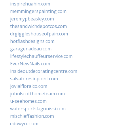
inspirehuahin.com
memmingerspainting.com
jeremypbeasley.com
thesandwichdepotcos.com
drgiggleshouseofpain.com
hotflashdesigns.com
garagenadeau.com
lifestylechauffeurservice.com
EverNewNails.com
insideoutdecoratingcentre.com
salvatoresinpoint.com
jovialfloralco.com
johnlscotthometeam.com
u-seehomes.com
watersportslagonissi.com
mischieffashion.com
eduwyre.com