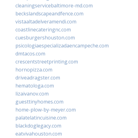
cleaningservicebaltimore-md.com
beckslandscapeandfence.com
vistaaltadelveramendi.com
coastlinecateringnc.com
cuesburgershouston.com
psicologiaespecializadaencampeche.com
dmtacos.com
crescentstreetprinting.com
hornopizza.com
driveadragster.com
hematologa.com
lizaivanov.com
guesttinyhomes.com
home-plow-by-meyer.com
palatelatincuisine.com
blackdoglegacy.com
eatvivahouston.com