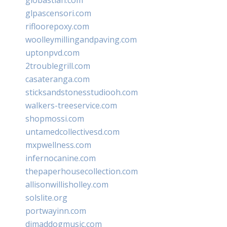
glpascensori.com
rifloorepoxy.com
woolleymillingandpaving.com
uptonpvd.com
2troublegrill.com
casateranga.com
sticksandstonesstudiooh.com
walkers-treeservice.com
shopmossi.com
untamedcollectivesd.com
mxpwellness.com
infernocanine.com
thepaperhousecollection.com
allisonwillisholley.com
solslite.org
portwayinn.com
djmaddogmusic.com