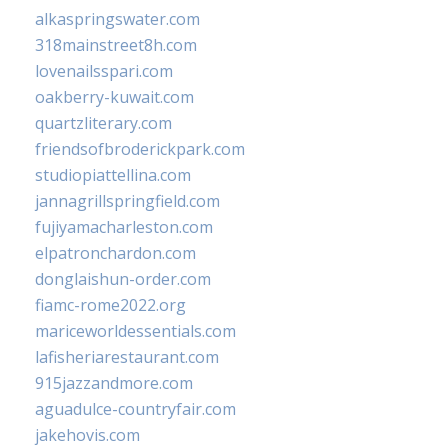
alkaspringswater.com
318mainstreet8h.com
lovenailsspari.com
oakberry-kuwait.com
quartzliterary.com
friendsofbroderickpark.com
studiopiattellina.com
jannagrillspringfield.com
fujiyamacharleston.com
elpatronchardon.com
donglaishun-order.com
fiamc-rome2022.org
mariceworldessentials.com
lafisheriarestaurant.com
915jazzandmore.com
aguadulce-countryfair.com
jakehovis.com