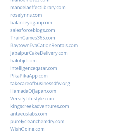
mandelaeffectlibrary.com
roselynns.com
balanceyoganj.com
salesforceblogs.com
TrainGames365.com
BaytownEvaCationRentals.com
JabalpurCakeDelivery.com
halobjd.com
intelligenceqatar.com
PikaPikaApp.com
takecareofbusinessdfw.org
HamadaOfJapan.com
VersifyLifestyle.com
kingscreekadventures.com
antaeuslabs.com
purelycleanchemdry.com
WishOping.com