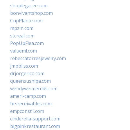
shoplegacee.com
bonvivantshop.com
CupPlante.com
mpzin.com
stcreal.com
PopUpFlea.com
valueml.com
rebeccatorresjewelry.com
jmpbliss.com
drjorgerico.com
queensushipa.com
wendyweimerdds.com
ameri-camp.com
hrsreceivables.com
empconst1.com
cinderella-support.com
bigpinkrestaurant.com