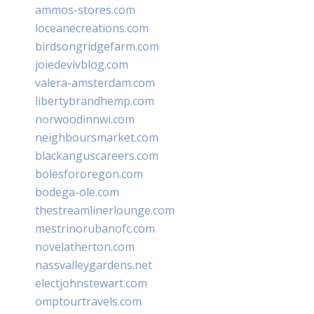
ammos-stores.com
loceanecreations.com
birdsongridgefarm.com
joiedevivblog.com
valera-amsterdam.com
libertybrandhemp.com
norwoodinnwi.com
neighboursmarket.com
blackanguscareers.com
bolesfororegon.com
bodega-ole.com
thestreamlinerlounge.com
mestrinorubanofc.com
novelatherton.com
nassvalleygardens.net
electjohnstewart.com
omptourtravels.com