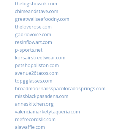
thebigshowok.com
chimeandstave.com
greatwallseafoodny.com
theloverose.com
gabriovoice.com
resinflowart.com
p-sports.net
korsairstreetwear.com
petshopallston.com
avenue26tacos.com
topgglasses.com
broadmoornailsspacoloradosprings.com
missblackpasadena.com
anneskitchen.org
valenciamarketytaqueria.com
reefrecordsllc.com
alawaffle.com