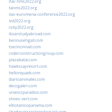
ifac-hms2022.org
taoms2022.org
iias-euromena-conference2022.org
ivd2022.org
csity2022.org
ibsarstudyabroad.com
bennusehgall.com
tsecincinnati.com
roderconstructiongroup.com
plazabatai.com
hawkscayresort.com
hellonquads.com
diarioanimales.com
decogaleri.com
unavozparadios.com
shoes-vert.com
elbotanicopanama.com
shadyoaksrockportrvpark.com