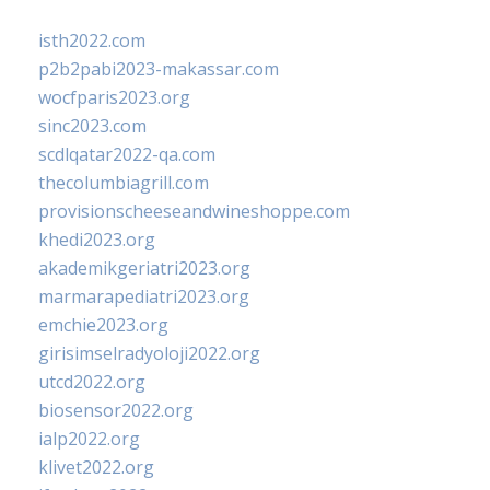
isth2022.com
p2b2pabi2023-makassar.com
wocfparis2023.org
sinc2023.com
scdlqatar2022-qa.com
thecolumbiagrill.com
provisionscheeseandwineshoppe.com
khedi2023.org
akademikgeriatri2023.org
marmarapediatri2023.org
emchie2023.org
girisimselradyoloji2022.org
utcd2022.org
biosensor2022.org
ialp2022.org
klivet2022.org