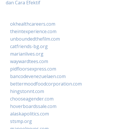
dan Cara Efektif
okhealthcareers.com
theintexperience.com
unboundedthefilm.com
catfriends-bg.org
marianlives.org
waywardtees.com
pidfloorsexpress.com
bancodevenezuelaen.com
bettermoodfoodcorporation.com
hingstonnt.com
chooseagender.com
hoverboardssale.com
alaskapolitics.com
stsmp.org
manoelneves.com