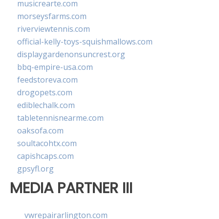
musicrearte.com
morseysfarms.com
riverviewtennis.com
official-kelly-toys-squishmallows.com
displaygardenonsuncrest.org
bbq-empire-usa.com
feedstoreva.com
drogopets.com
ediblechalk.com
tabletennisnearme.com
oaksofa.com
soultacohtx.com
capishcaps.com
gpsyfl.org
MEDIA PARTNER III
vwrepairarlington.com