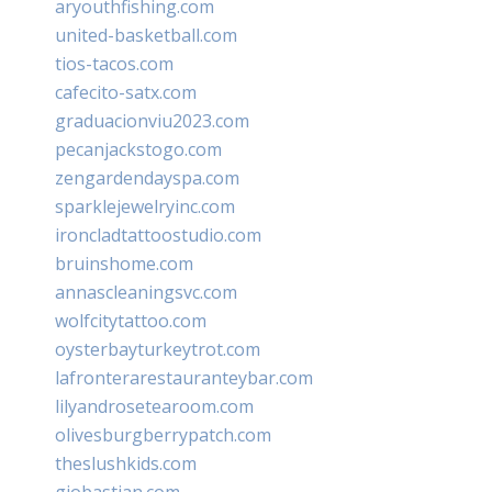
aryouthfishing.com
united-basketball.com
tios-tacos.com
cafecito-satx.com
graduacionviu2023.com
pecanjackstogo.com
zengardendayspa.com
sparklejewelryinc.com
ironcladtattoostudio.com
bruinshome.com
annascleaningsvc.com
wolfcitytattoo.com
oysterbayturkeytrot.com
lafronterarestauranteybar.com
lilyandrosetearoom.com
olivesburgberrypatch.com
theslushkids.com
giobastian.com