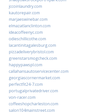
jccoinlaundry.com
kautorepair.com
marjaeswinebar.com
elmazatlanclinton.com
ideacoffeenyc.com
odieschillicothe.com
lacantinitagalesburg.com
pizzadeliverybristol.com
greenstarsmogcheck.com
happypawspl.com
callahansautoservicecenter.com
georgiascornermarket.com
perfectfit24-7.com
portugalprivatedriver.com
von-racer.com
coffeeshopcharleston.com
salon104mainstreet.com