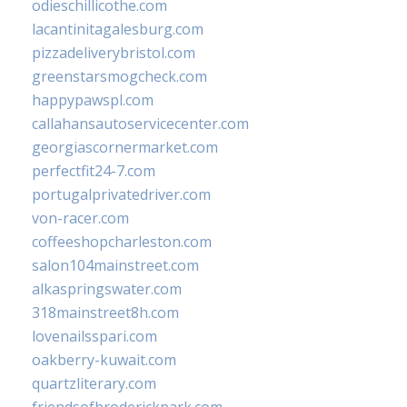
odieschillicothe.com
lacantinitagalesburg.com
pizzadeliverybristol.com
greenstarsmogcheck.com
happypawspl.com
callahansautoservicecenter.com
georgiascornermarket.com
perfectfit24-7.com
portugalprivatedriver.com
von-racer.com
coffeeshopcharleston.com
salon104mainstreet.com
alkaspringswater.com
318mainstreet8h.com
lovenailsspari.com
oakberry-kuwait.com
quartzliterary.com