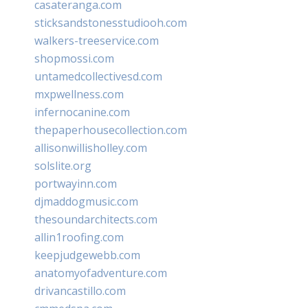
casateranga.com
sticksandstonesstudiooh.com
walkers-treeservice.com
shopmossi.com
untamedcollectivesd.com
mxpwellness.com
infernocanine.com
thepaperhousecollection.com
allisonwillisholley.com
solslite.org
portwayinn.com
djmaddogmusic.com
thesoundarchitects.com
allin1roofing.com
keepjudgewebb.com
anatomyofadventure.com
drivancastillo.com