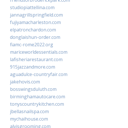
friendsofbroderickpark.com
studiopiattellina.com
jannagrillspringfield.com
fujiyamacharleston.com
elpatronchardon.com
donglaishun-order.com
fiamc-rome2022.org
mariceworldessentials.com
lafisheriarestaurant.com
915jazzandmore.com
aguadulce-countryfair.com
jakehovis.com
bosswingsduluth.com
birminghamautocare.com
tonyscountrykitchen.com
jbellasnailspa.com
mychaihouse.com
alvisgrooming.com