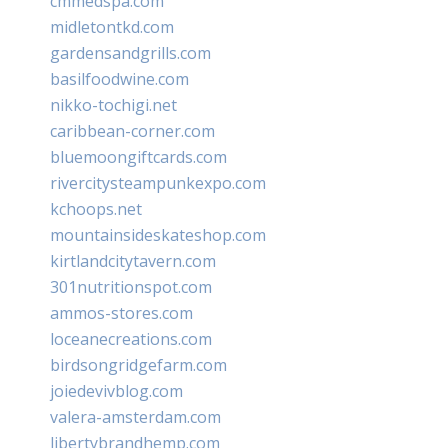
cmmedspa.com
midletontkd.com
gardensandgrills.com
basilfoodwine.com
nikko-tochigi.net
caribbean-corner.com
bluemoongiftcards.com
rivercitysteampunkexpo.com
kchoops.net
mountainsideskateshop.com
kirtlandcitytavern.com
301nutritionspot.com
ammos-stores.com
loceanecreations.com
birdsongridgefarm.com
joiedevivblog.com
valera-amsterdam.com
libertybrandhemp.com