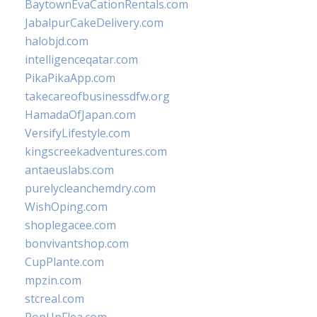
BaytownEvaCationRentals.com
JabalpurCakeDelivery.com
halobjd.com
intelligenceqatar.com
PikaPikaApp.com
takecareofbusinessdfw.org
HamadaOfJapan.com
VersifyLifestyle.com
kingscreekadventures.com
antaeuslabs.com
purelycleanchemdry.com
WishOping.com
shoplegacee.com
bonvivantshop.com
CupPlante.com
mpzin.com
stcreal.com