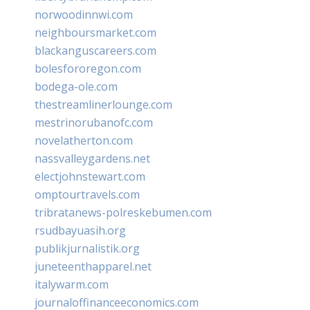
norwoodinnwi.com
neighboursmarket.com
blackanguscareers.com
bolesfororegon.com
bodega-ole.com
thestreamlinerlounge.com
mestrinorubanofc.com
novelatherton.com
nassvalleygardens.net
electjohnstewart.com
omptourtravels.com
tribratanews-polreskebumen.com
rsudbayuasih.org
publikjurnalistik.org
juneteenthapparel.net
italywarm.com
journaloffinanceeconomics.com