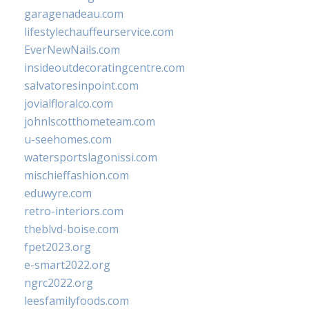
garagenadeau.com
lifestylechauffeurservice.com
EverNewNails.com
insideoutdecoratingcentre.com
salvatoresinpoint.com
jovialfloralco.com
johnlscotthometeam.com
u-seehomes.com
watersportslagonissi.com
mischieffashion.com
eduwyre.com
retro-interiors.com
theblvd-boise.com
fpet2023.org
e-smart2022.org
ngrc2022.org
leesfamilyfoods.com