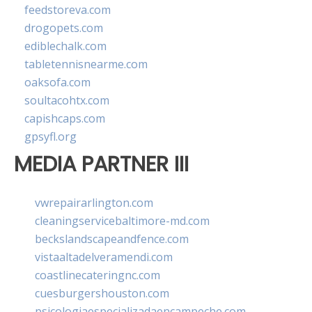
feedstoreva.com
drogopets.com
ediblechalk.com
tabletennisnearme.com
oaksofa.com
soultacohtx.com
capishcaps.com
gpsyfl.org
MEDIA PARTNER III
vwrepairarlington.com
cleaningservicebaltimore-md.com
beckslandscapeandfence.com
vistaaltadelveramendi.com
coastlinecateringnc.com
cuesburgershouston.com
psicologiaespecializadaencampeche.com