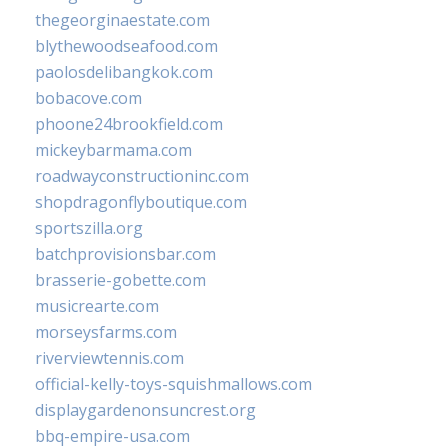
thegeorginaestate.com
blythewoodseafood.com
paolosdelibangkok.com
bobacove.com
phoone24brookfield.com
mickeybarmama.com
roadwayconstructioninc.com
shopdragonflyboutique.com
sportszilla.org
batchprovisionsbar.com
brasserie-gobette.com
musicrearte.com
morseysfarms.com
riverviewtennis.com
official-kelly-toys-squishmallows.com
displaygardenonsuncrest.org
bbq-empire-usa.com