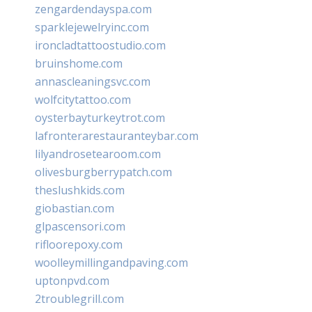
zengardendayspa.com
sparklejewelryinc.com
ironcladtattoostudio.com
bruinshome.com
annascleaningsvc.com
wolfcitytattoo.com
oysterbayturkeytrot.com
lafronterarestauranteybar.com
lilyandrosetearoom.com
olivesburgberrypatch.com
theslushkids.com
giobastian.com
glpascensori.com
rifloorepoxy.com
woolleymillingandpaving.com
uptonpvd.com
2troublegrill.com