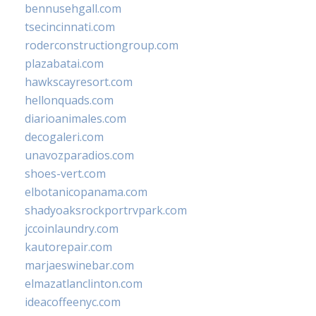
bennusehgall.com
tsecincinnati.com
roderconstructiongroup.com
plazabatai.com
hawkscayresort.com
hellonquads.com
diarioanimales.com
decogaleri.com
unavozparadios.com
shoes-vert.com
elbotanicopanama.com
shadyoaksrockportrvpark.com
jccoinlaundry.com
kautorepair.com
marjaeswinebar.com
elmazatlanclinton.com
ideacoffeenyc.com