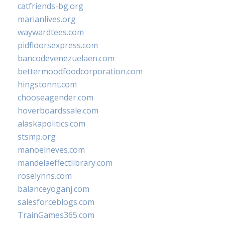
catfriends-bg.org
marianlives.org
waywardtees.com
pidfloorsexpress.com
bancodevenezuelaen.com
bettermoodfoodcorporation.com
hingstonnt.com
chooseagender.com
hoverboardssale.com
alaskapolitics.com
stsmp.org
manoelneves.com
mandelaeffectlibrary.com
roselynns.com
balanceyoganj.com
salesforceblogs.com
TrainGames365.com