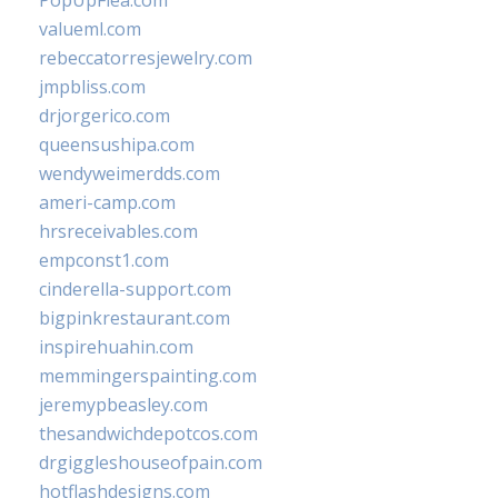
PopUpFlea.com
valueml.com
rebeccatorresjewelry.com
jmpbliss.com
drjorgerico.com
queensushipa.com
wendyweimerdds.com
ameri-camp.com
hrsreceivables.com
empconst1.com
cinderella-support.com
bigpinkrestaurant.com
inspirehuahin.com
memmingerspainting.com
jeremypbeasley.com
thesandwichdepotcos.com
drgiggleshouseofpain.com
hotflashdesigns.com