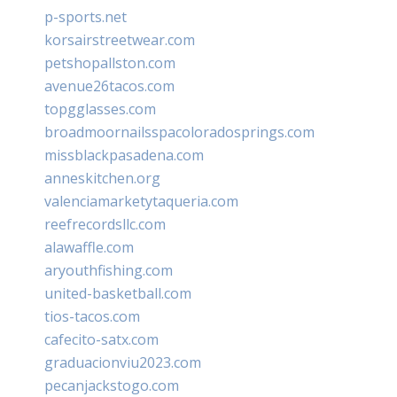
p-sports.net
korsairstreetwear.com
petshopallston.com
avenue26tacos.com
topgglasses.com
broadmoornailsspacoloradosprings.com
missblackpasadena.com
anneskitchen.org
valenciamarketytaqueria.com
reefrecordsllc.com
alawaffle.com
aryouthfishing.com
united-basketball.com
tios-tacos.com
cafecito-satx.com
graduacionviu2023.com
pecanjackstogo.com